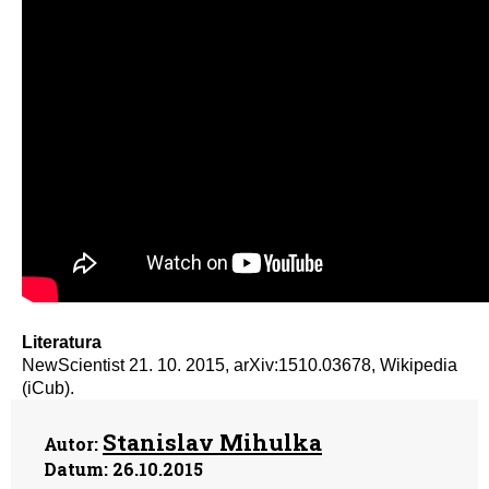
Literatura
NewScientist 21. 10. 2015, arXiv:1510.03678, Wikipedia
(iCub).
Stanislav Mihulka
Autor:
Datum:
26.10.2015