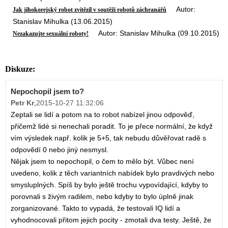
Autor:
Jak jihokorejský robot zvítězil v soutěži robotů záchranářů
Stanislav Mihulka (13.06.2015)
Autor: Stanislav Mihulka (09.10.2015)
Nezakazujte sexuální roboty!
Diskuze:
Nepochopil jsem to?
Petr Kr
,
2015-10-27 11:32:06
Zeptali se lidí a potom na to robot nabízel jinou odpověď,
přičemž lidé si nenechali poradit. To je přece normální, že když
vím výsledek např. kolik je 5+5, tak nebudu důvěřovat radě s
odpovědí 0 nebo jiný nesmysl.
Nějak jsem to nepochopil, o čem to mělo být. Vůbec není
uvedeno, kolik z těch variantních nabídek bylo pravdivých nebo
smysluplných. Spíš by bylo ještě trochu vypovídající, kdyby to
porovnali s živým radilem, nebo kdyby to bylo úplně jinak
zorganizované. Takto to vypadá, že testovali IQ lidí a
vyhodnocovali přitom jejich pocity - zmotali dva testy. Ještě, že