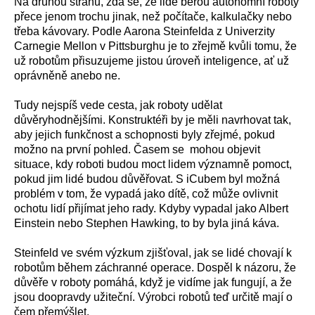
Na druhou stranu, zdá se, že lidé berou autonomní roboty
přece jenom trochu jinak, než počítače, kalkulačky nebo
třeba kávovary. Podle Aarona Steinfelda z Univerzity
Carnegie Mellon v Pittsburghu je to zřejmě kvůli tomu, že
už robotům přisuzujeme jistou úroveň inteligence, ať už
oprávněně anebo ne.
Tudy nejspíš vede cesta, jak roboty udělat
důvěryhodnějšími. Konstruktéři by je měli navrhovat tak,
aby jejich funkčnost a schopnosti byly zřejmé, pokud
možno na první pohled. Časem se mohou objevit
situace, kdy roboti budou moct lidem významně pomoct,
pokud jim lidé budou důvěřovat. S iCubem byl možná
problém v tom, že vypadá jako dítě, což může ovlivnit
ochotu lidí přijímat jeho rady. Kdyby vypadal jako Albert
Einstein nebo Stephen Hawking, to by byla jiná káva.
Steinfeld ve svém výzkum zjišťoval, jak se lidé chovají k
robotům během záchranné operace. Dospěl k názoru, že
důvěře v roboty pomáhá, když je vidíme jak fungují, a že
jsou doopravdy užiteční. Výrobci robotů teď určitě mají o
čem přemýšlet.