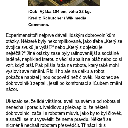
iCub. Výška 104 cm, váha 22 kg.
Kredit: Rcbutcher / Wikimedia
Commons.
Experimentátoři nejprve dávali lidským dobrovolníkům
otázky. Některé byly nekomplikované, jako třeba „Který ze
dvojice zvuků je vyšší?“ nebo „Který z objektů je
nejtěžší?“ Jiné otázky zase byly rafinovanější a sociálně
laděné, například kterou z věcí si sbalit na pláž nebo co si
vzít, když prší. Pak přišla řada na robota, který také mohl
vyslovit své mínění. Řídili ho ale na dálku a robot
pokaždé nabízel jinou odpověď než člověk. Nakonec se
dobrovolníků zeptali, jestli po konfrontaci s iCubem změní
názor.
Ukázalo se, že lidé většinou trvali na svém a od robota si
nenechali poradit. Ivaldiovou překvapilo, že někteří
dobrovolníci začali s robotem mluvit, jako by to byl člověk,
a snažili se mu vysvětlit, že nemá pravdu. Někteří se
nicméně nechali robotem přesvědčit. Třináct lidí s