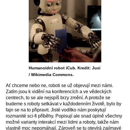
Humanoidní robot iCub. Kredit: Juxi
/ Wikimedia Commons.
Ať chceme nebo ne, roboti se už objevují mezi námi.
Zatím jsou k vidění na konferencích a ve vědeckých
centrech, to se ale nejspíš brzy změní. A protože se
budeme s roboty setkávat v každodenním životě, bylo by
fajn se na to připravit. Jisté vodítko nám poskytují
rozmanité sci-fi příběhy. Popisují ale snad úplně všechny
možné varianty interakcí mezi lidmi a roboty, takže nám
vlastně moc nepomáhají. Zároveň se tu otevírá zajímavé