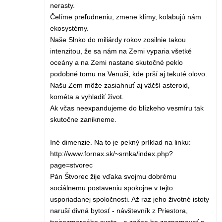
nerasty.
Čelíme preľudneniu, zmene klímy, kolabujú nám
ekosystémy.
Naše Slnko do miliárdy rokov zosilnie takou
intenzitou, že sa nám na Zemi vyparia všetké
oceány a na Zemi nastane skutočné peklo
podobné tomu na Venuši, kde prší aj tekuté olovo.
Našu Zem môže zasiahnuť aj väčší asteroid,
kométa a vyhladiť život.
Ak včas neexpandujeme do blízkeho vesmíru tak
skutočne zanikneme.
Iné dimenzie. Na to je pekný príklad na linku:
http://www.fornax.sk/~srnka/index.php?
page=stvorec
Pán Štvorec žije vďaka svojmu dobrému
sociálnemu postaveniu spokojne v tejto
usporiadanej spoločnosti. Až raz jeho životné istoty
naruší divná bytosť - návštevník z Priestora,