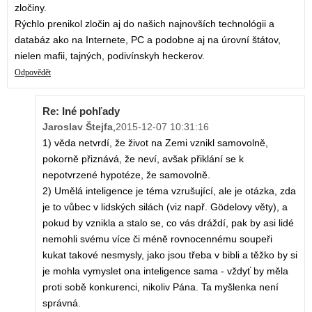
zločiny.
Rýchlo prenikol zločin aj do našich najnovších technológii a
databáz ako na Internete, PC a podobne aj na úrovní štátov,
nielen mafii, tajných, podivínskyh heckerov.
Odpovědět
Re: Iné pohľady
Jaroslav Štejfa
,
2015-12-07 10:31:16
1) věda netvrdí, že život na Zemi vznikl samovolně,
pokorně přiznává, že neví, avšak přiklání se k
nepotvrzené hypotéze, že samovolně.
2) Umělá inteligence je téma vzrušující, ale je otázka, zda
je to vůbec v lidských silách (viz např. Gödelovy věty), a
pokud by vznikla a stalo se, co vás dráždí, pak by asi lidé
nemohli svému více či méně rovnocennému soupeři
kukat takové nesmysly, jako jsou třeba v bibli a těžko by si
je mohla vymyslet ona inteligence sama - vždyť by měla
proti sobě konkurenci, nikoliv Pána. Ta myšlenka není
správná.