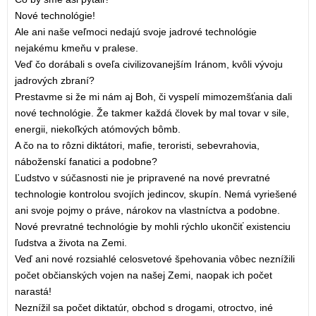
Nové technológie!
Ale ani naše veľmoci nedajú svoje jadrové technológie
nejakému kmeňu v pralese.
Veď čo dorábali s oveľa civilizovanejším Iránom, kvôli vývoju
jadrových zbraní?
Prestavme si že mi nám aj Boh, či vyspelí mimozemšťania dali
nové technológie. Že takmer každá človek by mal tovar v sile,
energii, niekoľkých atómových bômb.
A čo na to rôzni diktátori, mafie, teroristi, sebevrahovia,
náboženskí fanatici a podobne?
Ľudstvo v súčasnosti nie je pripravené na nové prevratné
technologie kontrolou svojích jedincov, skupín. Nemá vyriešené
ani svoje pojmy o práve, nárokov na vlastníctva a podobne.
Nové prevratné technológie by mohli rýchlo ukončiť existenciu
ľudstva a života na Zemi.
Veď ani nové rozsiahlé celosvetové špehovania vôbec neznížili
počet občianských vojen na našej Zemi, naopak ich počet
narastá!
Neznížil sa počet diktatúr, obchod s drogami, otroctvo, iné