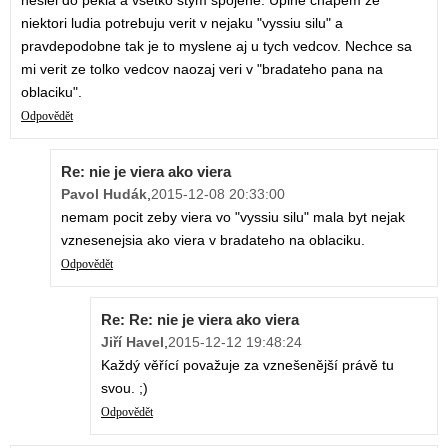
nesiel do pekla a vsetko stym spojene. Uplne chapem ze
niektori ludia potrebuju verit v nejaku "vyssiu silu" a
pravdepodobne tak je to myslene aj u tych vedcov. Nechce sa
mi verit ze tolko vedcov naozaj veri v "bradateho pana na
oblaciku".
Odpovědět
Re: nie je viera ako viera
Pavol Hudák
,
2015-12-08 20:33:00
nemam pocit zeby viera vo "vyssiu silu" mala byt nejak
vznesenejsia ako viera v bradateho na oblaciku.
Odpovědět
Re: Re: nie je viera ako viera
Jiří Havel
,
2015-12-12 19:48:24
Každý věřící považuje za vznešenější právě tu
svou. ;)
Odpovědět