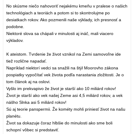
No skúsme niečo nahovoriť nejakému kmeňu v pralese o našich
technológiach a teoriách a potom si to skontrolujme po
desiatkach rokov. Ako pozmenili naše výklady, ich presnosť a
podobne.
Niektoré slova sa chápali v minulosti aj ináč, mali viacero
výkladov.
K ateistom. Tvrdenie že život vznikol na Zemi samovoľne ide
tiež rozlične napadať.
Napríklad niektorí vedci sa snažili na štýl Moorovho zákona
pospiatky vypočítať vek života podľa narastania zložitosti. Je o
tom článok aj na oslovi.
Vyšlo im prekvapivo že život je starší ako 10 miliárd rokov!
Život je starší ako vek našej Zeme asi 4,5 miliárd rokov, a vek
nášho Slnka asi 5 miliárd rokov!
Sú aj teorie panspermii. Že kométy mohli priniesť život na našu
planétu.
Život sa dokazuje čoraz hlbšie do minulosti ako sme boli
schopní vôbec si predstaviť.