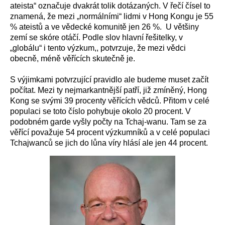
ateista“ označuje dvakrát tolik dotázaných. V řečí čísel to
znamená, že mezi „normálními“ lidmi v Hong Kongu je 55
% ateistů a ve vědecké komunitě jen 26 %. U většiny
zemí se skóre otáčí. Podle slov hlavní řešitelky, v
„globálu“ i tento výzkum,, potvrzuje, že mezi vědci
obecně, méně věřících skutečně je.
S výjimkami potvrzující pravidlo ale budeme muset začít
počítat. Mezi ty nejmarkantnější patří, již zmíněný, Hong
Kong se svými 39 procenty věřících vědců. Přitom v celé
populaci se toto číslo pohybuje okolo 20 procent. V
podobném garde vyšly počty na Tchaj-wanu. Tam se za
věřící považuje 54 procent výzkumníků a v celé populaci
Tchajwanců se jich do lůna víry hlásí ale jen 44 procent.