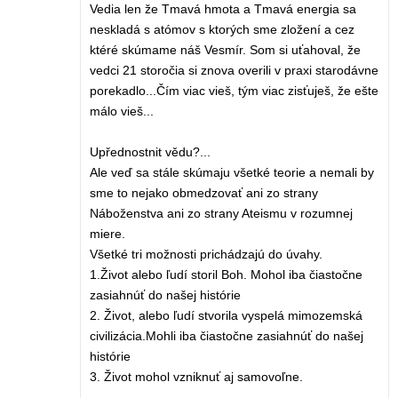
Vedia len že Tmavá hmota a Tmavá energia sa
neskladá s atómov s ktorých sme zložení a cez
ktéré skúmame náš Vesmír. Som si uťahoval, že
vedci 21 storočia si znova overili v praxi starodávne
porekadlo...Čím viac vieš, tým viac zisťuješ, že ešte
málo vieš...
Upřednostnit vědu?...
Ale veď sa stále skúmaju všetké teorie a nemali by
sme to nejako obmedzovať ani zo strany
Náboženstva ani zo strany Ateismu v rozumnej
miere.
Všetké tri možnosti prichádzajú do úvahy.
1.Život alebo ľudí storil Boh. Mohol iba čiastočne
zasiahnúť do našej histórie
2. Život, alebo ľudí stvorila vyspelá mimozemská
civilizácia.Mohli iba čiastočne zasiahnúť do našej
histórie
3. Život mohol vzniknuť aj samovoľne.