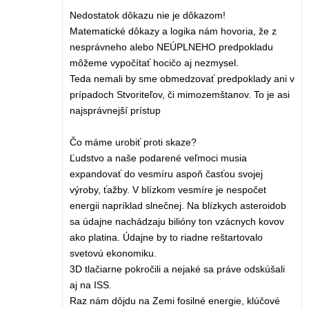
Nedostatok dôkazu nie je dôkazom!
Matematické dôkazy a logika nám hovoria, že z
nesprávneho alebo NEÚPLNEHO predpokladu
môžeme vypočítať hocičo aj nezmysel.
Teda nemali by sme obmedzovať predpoklady ani v
prípadoch Stvoriteľov, či mimozemštanov. To je asi
najsprávnejší prístup
Čo máme urobiť proti skaze?
Ľudstvo a naše podarené veľmoci musia
expandovať do vesmíru aspoň časťou svojej
výroby, ťažby. V blízkom vesmíre je nespočet
energii napríklad slnečnej. Na blízkych asteroidob
sa údajne nachádzaju bilióny ton vzácnych kovov
ako platina. Údajne by to riadne reštartovalo
svetovú ekonomiku.
3D tlačiarne pokročili a nejaké sa práve odskúšali
aj na ISS.
Raz nám dôjdu na Zemi fosilné energie, klúčové