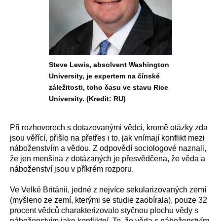
Steve Lewis, absolvent Washington
University, je expertem na čínské
záležitosti, toho času ve stavu Rice
University. (Kredit: RU)
Při rozhovorech s dotazovanými vědci, kromě otázky zda
jsou věřící, přišlo na přetřes i to, jak vnímají konflikt mezi
náboženstvím a vědou. Z odpovědí sociologové naznali,
že jen menšina z dotázaných je přesvědčena, že věda a
náboženství jsou v příkrém rozporu.
Ve Velké Británii, jedné z nejvíce sekularizovaných zemí
(myšleno ze zemí, kterými se studie zaobírala), pouze 32
procent vědců charakterizovalo styčnou plochu vědy s
náboženstvím jako konfliktní. To, že věda s náboženstvím