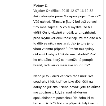
Pojmy 2.
Vojslav Ondříček
,
2015-12-07 16:12:32
Jak definujete pane Matejove pojem "věřící"?
Váš náhled: "Einstein [ktorý bol tiež veriaci....
" by mne zajímal. V co si myslíte, že A.E.
věřil? On je vlastně chudák ana roztrhání,
před svými věřícími rodiči tajil, že má dítě a o
to dítě se nikdy nestaral. Jak je to s jeho
vírou v tomto případě? Pročm mu spílaly
církevní kruhy v USA do neznabohů? Proč
ho chudáka, který se nemůže té potupě
bránit, řadí věřící mezi své soudruhy?
Nebo je to v dikci věřících řadit mezi své
soudruhy i lidi, kteří se jako děti těšili na
dárky od ježíška? Nebo považujete za důkaz
mé zbožnosti, když si nad některým
spoluobčanem postesknu "do čeho jsi to
bože duši dal"? Nebo v případě, když se mi