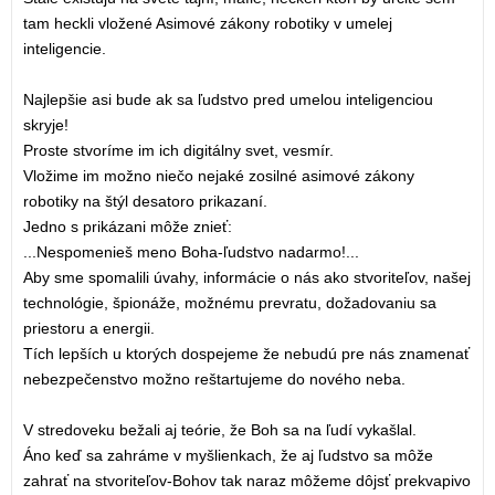
tam heckli vložené Asimové zákony robotiky v umelej
inteligencie.
Najlepšie asi bude ak sa ľudstvo pred umelou inteligenciou
skryje!
Proste stvoríme im ich digitálny svet, vesmír.
Vložime im možno niečo nejaké zosilné asimové zákony
robotiky na štýl desatoro prikazaní.
Jedno s prikázani môže znieť:
...Nespomenieš meno Boha-ľudstvo nadarmo!...
Aby sme spomalili úvahy, informácie o nás ako stvoriteľov, našej
technológie, špionáže, možnému prevratu, dožadovaniu sa
priestoru a energii.
Tích lepších u ktorých dospejeme že nebudú pre nás znamenať
nebezpečenstvo možno reštartujeme do nového neba.
V stredoveku bežali aj teórie, že Boh sa na ľudí vykašlal.
Áno keď sa zahráme v myšlienkach, že aj ľudstvo sa môže
zahrať na stvoriteľov-Bohov tak naraz môžeme dôjsť prekvapivo