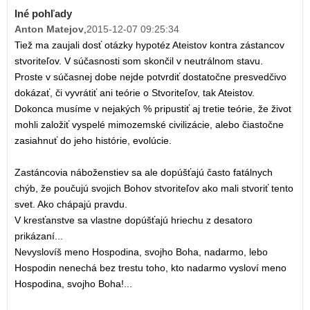
Iné pohľady
Anton Matejov
,
2015-12-07 09:25:34
Tiež ma zaujali dosť otázky hypotéz Ateistov kontra zástancov
stvoriteľov. V súčasnosti som skončil v neutrálnom stavu.
Proste v súčasnej dobe nejde potvrdiť dostatočne presvedčivo
dokázať, či vyvrátiť ani teórie o Stvoriteľov, tak Ateistov.
Dokonca musíme v nejakých % pripustiť aj tretie teórie, že život
mohli založiť vyspelé mimozemské civilizácie, alebo čiastočne
zasiahnuť do jeho histórie, evolúcie.
Zastáncovia náboženstiev sa ale dopúšťajú často fatálnych
chýb, že poučujú svojich Bohov stvoriteľov ako mali stvoriť tento
svet. Ako chápajú pravdu.
V kresťanstve sa vlastne dopúšťajú hriechu z desatoro
prikázaní...
Nevyslovíš meno Hospodina, svojho Boha, nadarmo, lebo
Hospodin nenechá bez trestu toho, kto nadarmo vysloví meno
Hospodina, svojho Boha!...