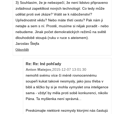
3) Souhlasím, že je nebezpečí, že není lidstvo připraveno
zvládnout zapeklitost nových technologií. Co tedy může
udělat proti své zkáze? Vrátit se k náboženství?
Upřednostnit vědu? Nebo máte třetí cestu? Pak nám ji
netajte a sem s ní. Prostě, musíme si nějak poradit - nebo
nebudeme. Jinak počet demokratických režimů na světě
dlouhodobě stoupá (ruku v ruce s ateismem).
Jaroslav Štejfa
Odpovědět
Re: Re: Iné pohľady
Anton Matejov
,
2015-12-07 13:01:30
nemohli svému více či méně rovnocennému
soupeři kukat takové nesmysly, jako jsou třeba v
bibli a těžko by si je mohla vymyslet ona inteligence
sama - vždyť by měla proti sobě konkurenci, nikoliv
Pána. Ta myšlenka není správná...
Preskúmajte niektoré nezmysly ktorými nás častujú