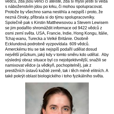
vědců, zda jsou věřící či ateisté, zda si myslí jestli si věda
s náboženstvím jdou po krku, či mohou spolupracovat.
Protože by všechno sama nestihla a nejspíš i proto, že
nezná čínsky, přibrala si do týmu spolupracovníky.
Společně pak s Kirstin Matthewsovou a Stevem Lewisem
se jim podařilo shromáždit informace od 9422 vědců z
osmi zemí světa. USA, Francie, Indie, Hong Kongu, Itálie,
Tchaj-wanu, Turecka a Velké Británie. Osobně
Ecklundová podrobně vyzpovídala 609 vědců.
Amerckému triu se tak nejspíš podařil udělat dosud
největší průzkum, jaký kdy v tomto směru kdo udělal. Aby
výsledný obraz situace byl co nejobjektivnější, snažili se
namixovat vědce (a vědkyň, pochopitelně), jak z
prestižních ústavů každé země, tak i těch méně elitních. A
také pokrýt oblast biologického i toho fyzikálního světa.