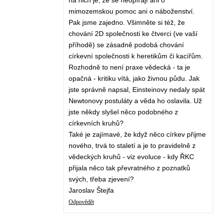
na nich je, že se neopírají ani o
mimozemskou pomoc ani o náboženství.
Pak jsme zajedno. Všimněte si též, že
chování 2D společnosti ke čtverci (ve vaší
příhodě) se zásadně podobá chování
církevní společnosti k heretikům či kacířům.
Rozhodně to není praxe vědecká - ta je
opačná - kritiku vítá, jako živnou půdu. Jak
jste správně napsal, Einsteinovy nedaly spát
Newtonovy postuláty a věda ho oslavila. Už
jste někdy slyšel něco podobného z
církevních kruhů?
Také je zajímavé, že když něco církev přijme
nového, trvá to staletí a je to pravidelně z
vědeckých kruhů - viz evoluce - kdy ŘKC
přijala něco tak převratného z poznatků
svých, třeba zjevení?
Jaroslav Štejfa
Odpovědět