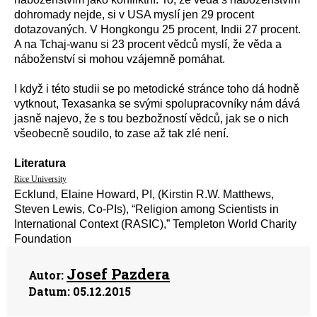
dohromady nejde, si v USA myslí jen 29 procent
dotazovaných. V Hongkongu 25 procent, Indii 27 procent.
A na Tchaj-wanu si 23 procent vědců myslí, že věda a
náboženství si mohou vzájemně pomáhat.
I když i této studii se po metodické stránce toho dá hodně
vytknout, Texasanka se svými spolupracovníky nám dává
jasně najevo, že s tou bezbožností vědců, jak se o nich
všeobecně soudilo, to zase až tak zlé není.
Literatura
Rice University
Ecklund, Elaine Howard, PI, (Kirstin R.W. Matthews,
Steven Lewis, Co-PIs), “Religion among Scientists in
International Context (RASIC),” Templeton World Charity
Foundation
Josef Pazdera
Autor:
Datum:
05.12.2015