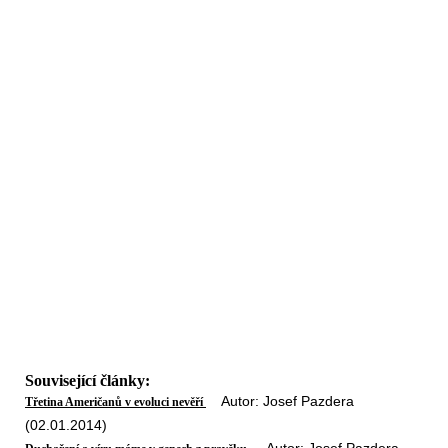
Související články:
Autor: Josef Pazdera
Třetina Američanů v evoluci nevěří
(02.01.2014)