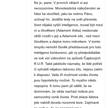
No jo, pane. V prvních větách si asi
nerozumíme. Monoteistická náboženství se
hlásí ke stvořiteli, jako ke svému Pánu,
uctívají ho. Jestliže tedy na svět přenesla
život nějaká vyšší inteligence, musel být mezi
ní a člověkem (Adamem třeba) neskonale
větší rozdíl v její a Adamově síle , než mezi
člověkem a dejme tomu mikrobem. V tomto
smyslu nemohl člověk představovat pro tuto
inteligenci konkurenci, jak vy předpokládáte
ve své vizi vzbouření na způsob Čapkových
R.U.R. Také jakékoliv náznaky, že lidé potřeli
či vyhubili nějakou takovou sílu, nejsou zatím
k disposici. Vaše tři možnosti vzniku života
jsou hypoteticky možné. To myslím nikdo
nepopírá. K tomu jsem již sdělil, že se
domnívám, že věda nachází indicie pro
samovolný vznik života. Proti zkáze lidstva
jste nabídl docela rozumné teze. Zajímavé