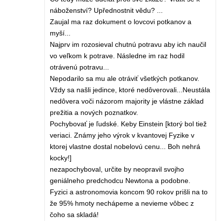
náboženství? Upřednostnit vědu? ...
Zaujal ma raz dokument o lovcovi potkanov a
myší...
Najprv im rozosieval chutnú potravu aby ich naučil
vo veľkom k potrave. Následne im raz hodil
otrávenú potravu...
Nepodarilo sa mu ale otráviť všetkých potkanov.
Vždy sa našli jedince, ktoré nedôverovali...Neustála
nedôvera voči názorom majority je vlástne základ
prežitia a nových poznatkov.
Pochybovať je ľudské. Keby Einstein [ktorý bol tiež
veriaci. Známy jeho výrok v kvantovej Fyzike v
ktorej vlastne dostal nobelovú cenu... Boh nehrá
kocky!]
nezapochyboval, určite by neopravil svojho
geniálneho predchodcu Newtona a podobne.
Fyzici a astronomovia koncom 90 rokov prišli na to
že 95% hmoty nechápeme a nevieme vôbec z
čoho sa skladá!