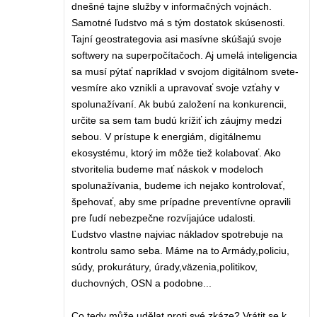
dnešné tajne služby v informačných vojnách.
Samotné ľudstvo má s tým dostatok skúsenosti.
Tajní geostrategovia asi masívne skúšajú svoje
softwery na superpočítačoch. Aj umelá inteligencia
sa musí pýtať napríklad v svojom digitálnom svete-
vesmíre ako vznikli a upravovať svoje vzťahy v
spolunažívaní. Ak bubú založení na konkurencii,
určite sa sem tam budú krížiť ich záujmy medzi
sebou. V prístupe k energiám, digitálnemu
ekosystému, ktorý im môže tiež kolabovať. Ako
stvoritelia budeme mať náskok v modeloch
spolunažívania, budeme ich nejako kontrolovať,
špehovať, aby sme prípadne preventívne opravili
pre ľudí nebezpečne rozvíjajúce udalosti.
Ľudstvo vlastne najviac nákladov spotrebuje na
kontrolu samo seba. Máme na to Armády,policiu,
súdy, prokurátury, úrady,väzenia,politikov,
duchovných, OSN a podobne...
Co tedy může udělat proti své zkáze? Vrátit se k