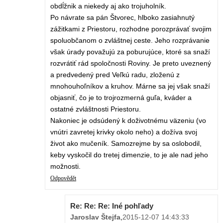
obdĺžnik a niekedy aj ako trojuholník.
Po návrate sa pán Štvorec, hlboko zasiahnutý
zážitkami z Priestoru, rozhodne porozprávať svojim
spoluobčanom o zvláštnej ceste. Jeho rozprávanie
však úrady považujú za poburujúce, ktoré sa snaží
rozvrátiť rád spoločnosti Roviny. Je preto uveznený
a predvedený pred Veľkú radu, zloženú z
mnohouhoľníkov a kruhov. Márne sa jej však snaží
objasniť, čo je to trojrozmerná guľa, kváder a
ostatné zvláštnosti Priestoru.
Nakoniec je odsúdený k doživotnému väzeniu (vo
vnútri zavretej krivky okolo neho) a dožíva svoj
život ako mučeník. Samozrejme by sa oslobodil,
keby vyskočil do tretej dimenzie, to je ale nad jeho
možnosti.
Odpovědět
Re: Re: Re: Iné pohľady
Jaroslav Štejfa
,
2015-12-07 14:43:33