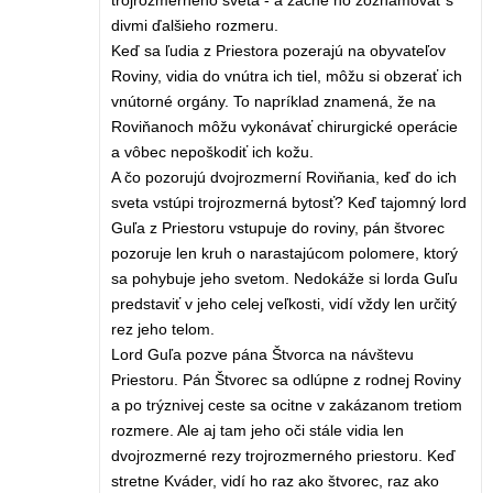
trojrozmerného sveta - a začne ho zoznamovať s
divmi ďalšieho rozmeru.
Keď sa ľudia z Priestora pozerajú na obyvateľov
Roviny, vidia do vnútra ich tiel, môžu si obzerať ich
vnútorné orgány. To napríklad znamená, že na
Roviňanoch môžu vykonávať chirurgické operácie
a vôbec nepoškodiť ich kožu.
A čo pozorujú dvojrozmerní Roviňania, keď do ich
sveta vstúpi trojrozmerná bytosť? Keď tajomný lord
Guľa z Priestoru vstupuje do roviny, pán štvorec
pozoruje len kruh o narastajúcom polomere, ktorý
sa pohybuje jeho svetom. Nedokáže si lorda Guľu
predstaviť v jeho celej veľkosti, vidí vždy len určitý
rez jeho telom.
Lord Guľa pozve pána Štvorca na návštevu
Priestoru. Pán Štvorec sa odlúpne z rodnej Roviny
a po trýznivej ceste sa ocitne v zakázanom tretiom
rozmere. Ale aj tam jeho oči stále vidia len
dvojrozmerné rezy trojrozmerného priestoru. Keď
stretne Kváder, vidí ho raz ako štvorec, raz ako