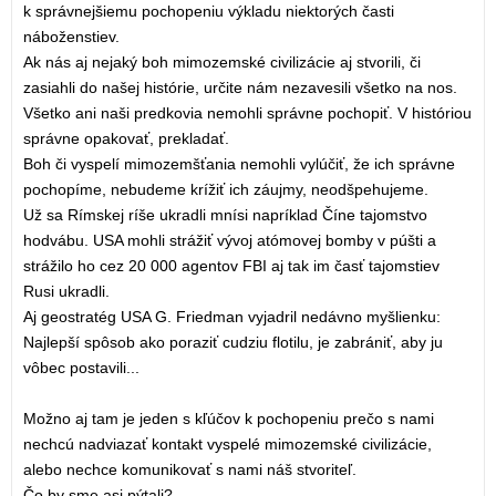
k správnejšiemu pochopeniu výkladu niektorých časti
náboženstiev.
Ak nás aj nejaký boh mimozemské civilizácie aj stvorili, či
zasiahli do našej histórie, určite nám nezavesili všetko na nos.
Všetko ani naši predkovia nemohli správne pochopiť. V históriou
správne opakovať, prekladať.
Boh či vyspelí mimozemšťania nemohli vylúčiť, že ich správne
pochopíme, nebudeme krížiť ich záujmy, neodšpehujeme.
Už sa Rímskej ríše ukradli mnísi napríklad Číne tajomstvo
hodvábu. USA mohli strážiť vývoj atómovej bomby v púšti a
strážilo ho cez 20 000 agentov FBI aj tak im časť tajomstiev
Rusi ukradli.
Aj geostratég USA G. Friedman vyjadril nedávno myšlienku:
Najlepší spôsob ako poraziť cudziu flotilu, je zabrániť, aby ju
vôbec postavili...
Možno aj tam je jeden s kľúčov k pochopeniu prečo s nami
nechcú nadviazať kontakt vyspelé mimozemské civilizácie,
alebo nechce komunikovať s nami náš stvoriteľ.
Čo by sme asi pýtali?