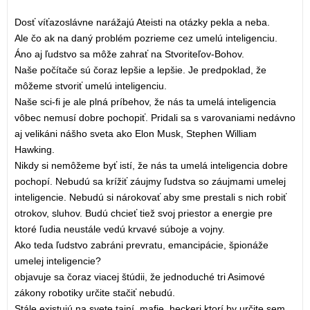
Dosť víťazoslávne narážajú Ateisti na otázky pekla a neba.
Ale čo ak na daný problém pozrieme cez umelú inteligenciu.
Áno aj ľudstvo sa môže zahrať na Stvoriteľov-Bohov.
Naše počítače sú čoraz lepšie a lepšie. Je predpoklad, že
môžeme stvoriť umelú inteligenciu.
Naše sci-fi je ale plná príbehov, že nás ta umelá inteligencia
vôbec nemusí dobre pochopiť. Pridali sa s varovaniami nedávno
aj velikáni nášho sveta ako Elon Musk, Stephen William
Hawking.
Nikdy si nemôžeme byť istí, že nás ta umelá inteligencia dobre
pochopí. Nebudú sa krížiť záujmy ľudstva so záujmami umelej
inteligencie. Nebudú si nárokovať aby sme prestali s nich robiť
otrokov, sluhov. Budú chcieť tiež svoj priestor a energie pre
ktoré ľudia neustále vedú krvavé súboje a vojny.
Ako teda ľudstvo zabráni prevratu, emancipácie, špionáže
umelej inteligencie?
objavuje sa čoraz viacej štúdii, že jednoduché tri Asimové
zákony robotiky určite stačiť nebudú.
Stále existujú na svete tajní, mafie, heckeri ktorí by určite sem