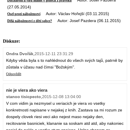
Autor: Josef Pazdera
Duchaření a víru máme v genech z pravěku
(27.05.2014)
Autor: Václav Hořejší (03.11.2015)
Osel proti náboženství
Autor: Josef Pazdera (06.11.2015)
Dělá náboženství z dětí sobce?
Diskuze:
Ondra Dvořák
,
2015-12-11 23:31:29
Kdyby věda byla s to nahlédnout do všech svých tajů, patrně by
zůstala v úžasu nad čímsi "Božským".
Odpovědět
nie je viera ako viera
stanoo tisicpecto
,
2015-12-08 13:04:00
V com vidim ja nezmysel u veriacich je viera vo vsetky
konkretnosti napisane v nejakej z knih. Zastava sa mi rozum ze
dospely clovek riesi veci ako nejest maso nejaky den,
recitovanie basniciek, klananie sa soskam atd atd, aby nakoniec