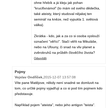
ohne hřebík a já kleju jak pohan
"krucifixnámol" (to mám od svého dědečka,
také ateisty, který studoval nějakej ten
seminář na kněze, než vypukla 1. světová
válka).
Zkrátka - kdo, jak a za co si osoba vyslouží
označení "věřící". Stačí věřit na Mikuláše,
nebo na Ufouny, či snad na vliv planet a
zvěrokruhů na průběh člověčího života?
Odpovědět
Pojmy
Vojslav Ondříček
,
2015-12-07 13:57:08
Víte pane Matějove, někdy není snadné se domluvit na
tom, co určité pojmy vyjadřují a co si pod tím pojmem kdo
představuje.
Například pojem "ateista", nebo jeho antigon "teista".