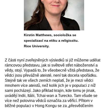
Kirstin Matthews, socioložka se
specializací na etiku a religiozitu.
Rice University.
Z části nyní zveřejněných výsledků si již můžeme udělat
rámcovou představu, jak si světově střet náboženství a
vědy, stojí. Vypadá to, že všeobecně vžitá představa, že
vědci jsou převážně ateisté, není tak docela vpořádku.
Stejně tak ve všech zemích neplatí, že je mezi vědci
mnohem více ateistů, než kolik jich je v populaci z níž
sami pocházejí. Jako příklad krajin, kde tomu je jinak,
uvádějí Indii, Itálii, Tchai-wan a Turecko. Tam všude se
více než polovina vědců označila za věřící. Přitom v
běžné populaci v Hong Kongu se za „přesvědčením