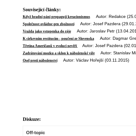
Související články:
Autor: Redakce (25.0
Když hradní páni propagují kreacionismus
Autor: Josef Pazdera (29.01.
Společnost ovládne gen zbožnosti
Autor: Jaroslav Petr (13.04.20
Vražda jako vstupenka do ráje
Autor: Dagmar Greg
K církevním restitucím - poučení ze Slovenska
Autor: Josef Pazdera (02.01
Třetina Američanů v evoluci nevěří
Autor: Stanislav Mi
Zadrátování mozku a sklon k náboženské víře
Autor: Václav Hořejší (03.11.2015)
Osel proti náboženství
Diskuze:
Off-topic