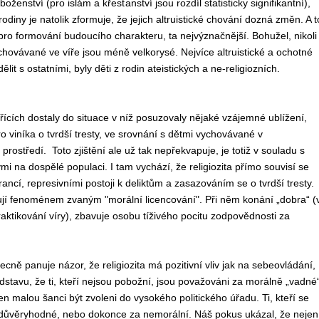
oženství (pro islám a křesťanství jsou rozdíl statisticky signifikantní),
rodiny je natolik zformuje, že jejich altruistické chování dozná změn. A t
 pro formování budoucího charakteru, ta nejvýznačnější. Bohužel, nikoli
chovávané ve víře jsou méně velkorysé. Nejvíce altruistické a ochotné
ělit s ostatními, byly děti z rodin ateistických a ne-religiozních.
řících dostaly do situace v níž posuzovaly nějaké vzájemné ublížení,
o viníka o tvrdší tresty, ve srovnání s dětmi vychovávané v
ostředí. Toto zjištění ale už tak nepřekvapuje, je totiž v souladu s
mi na dospělé populaci. I tam vychází, že religiozita přímo souvisí se
ancí, represivními postoji k deliktům a zasazováním se o tvrdší tresty.
lují fenoménem zvaným "morální licencování". Při něm konání „dobra“ (
aktikování víry), zbavuje osobu tíživého pocitu zodpovědnosti za
ě panuje názor, že religiozita má pozitivní vliv jak na sebeovládání,
stavu, že ti, kteří nejsou pobožní, jsou považováni za morálně „vadné“
n malou šanci být zvoleni do vysokého politického úřadu. Ti, kteří se
lo důvěryhodné, nebo dokonce za nemorální. Náš pokus ukázal, že nejen