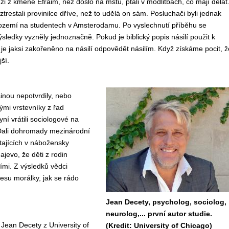
 z kmene Efraim, než došlo na mstu, ptali v modlitbách, co mají dělat
trestali provinilce dříve, než to udělá on sám. Posluchači byli jednak
zozemí na studentech v Amsterodamu. Po vyslechnutí příběhu se
sledky vyzněly jednoznačně. Pokud je biblický popis násilí použit k
 je jaksi zakořeněno na násilí odpovědět násilím. Když získáme pocit, ž
ší.
šinou nepotvrdily, nebo
ými vrstevníky z řad
ní vrátili sociologové na
. Dali dohromady mezinárodní
tajících v nábožensky
ajevo, že děti z rodin
ími. Z výsledků vědci
lesu morálky, jak se rádo
Jean Decety, psycholog, sociolog,
neurolog,... první autor studie.
Jean Decety z University of
(Kredit: University of Chicago)