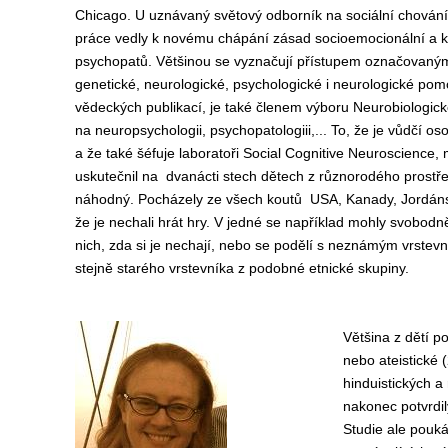
Chicago. U uznávaný světový odborník na sociální chování
práce vedly k novému chápání zásad socioemocionální a ko
psychopatů. Většinou se vyznačují přístupem označovaným 
genetické, neurologické, psychologické i neurologické po
vědeckých publikací, je také členem výboru Neurobiologick
na neuropsychologii, psychopatologiii,... To, že je vůdčí
a že také šéfuje laboratoři Social Cognitive Neuroscience,
uskutečnil na dvanácti stech dětech z různorodého prostředí
náhodný. Pocházely ze všech koutů USA, Kanady, Jordánska
že je nechali hrát hry. V jedné se například mohly svobodn
nich, zda si je nechají, nebo se podělí s neznámým vrstevn
stejně starého vrstevníka z podobné etnické skupiny.
Většina z dětí p
nebo ateistické 
hinduistických a
nakonec potvrdil
Studie ale pouká