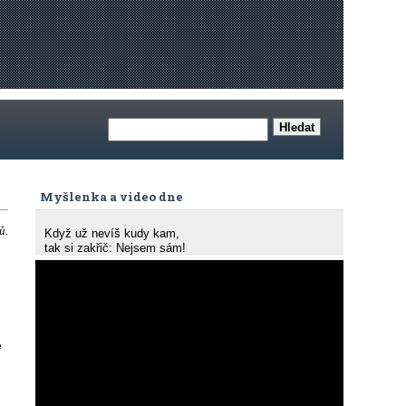
Myšlenka a video dne
ů.
Když už nevíš kudy kam,
tak si zakřič: Nejsem sám!
e