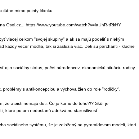
bsolútne mimo pointy článku.
m na Osel.cz... https://www.youtube.com/watch?v=IaUhR-tRkHY
ia byť viacej celkom "svojej skupiny" a ak sa majú podeliť s niekým
ad každý večer modlia, tak si zaslúžia viac. Deti sú parchanti - kludne
sť aj o sociálny status, počet súrodencov, ekonomickú situáciu rodiny...
, problémy s antikoncepciou a výchova žien do role "rodičky".
, že ateisti nemajú deti. Čo je komu do toho?!? Skôr je
, ktoré potom nedostanú adekvátnu starostlivosť.
yba sociálneho systému, že je založený na pyramídovom modeli, ktorí