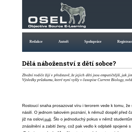
Redakce
Autoři
Spolupráce
Registrac
Dělá náboženství z dětí sobce?
Zbožní rodiče žijí v představě, že jejich děti jsou empatičtější, jak j
Výsledky průzkumu, které nyní vyšly v časopise Current Biology, svě
Rostoucí snaha prosazovat víru i terorem vede k tomu, že
násilí. O jednom takovém poznání, k němuž dospěl před 
již na oslovi
. Šlo o jednoduchý pokus v němž studentům č
psali
znásilnění a zabití ženy, což pak vedlo k odplatě spojené 