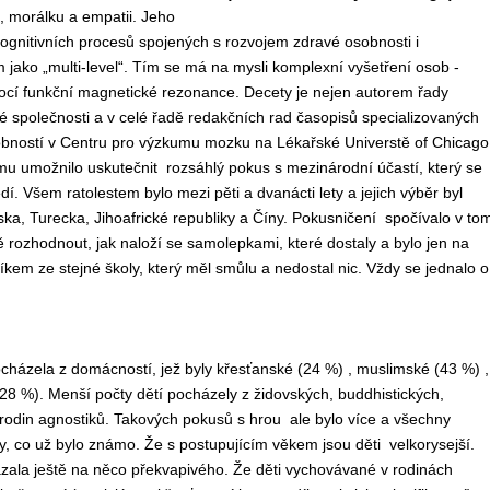
, morálku a empatii. Jeho
gnitivních procesů spojených s rozvojem zdravé osobnosti i
jako „multi-level“. Tím se má na mysli komplexní vyšetření osob -
mocí funkční magnetické rezonance. Decety je nejen autorem řady
é společnosti a v celé řadě redakčních rad časopisů specializovaných
 osobností v Centru pro výzkumu mozku na Lékařské Universtě of Chicago
 mu umožnilo uskutečnit rozsáhlý pokus s mezinárodní účastí, který se
. Všem ratolestem bylo mezi pěti a dvanácti lety a jejich výběr byl
, Turecka, Jihoafrické republiky a Číny. Pokusničení spočívalo v tom
ě rozhodnout, jak naloží se samolepkami, které dostaly a bylo jen na
íkem ze stejné školy, který měl smůlu a nedostal nic. Vždy se jednalo o
ocházela z domácností, jež byly křesťanské (24 %) , muslimské (43 %) ,
(28 %). Menší počty dětí pocházely z židovských, buddhistických,
 rodin agnostiků. Takových pokusů s hrou ale bylo více a všechny
y, co už bylo známo. Že s postupujícím věkem jsou děti velkorysejší.
zala ještě na něco překvapivého. Že děti vychovávané v rodinách