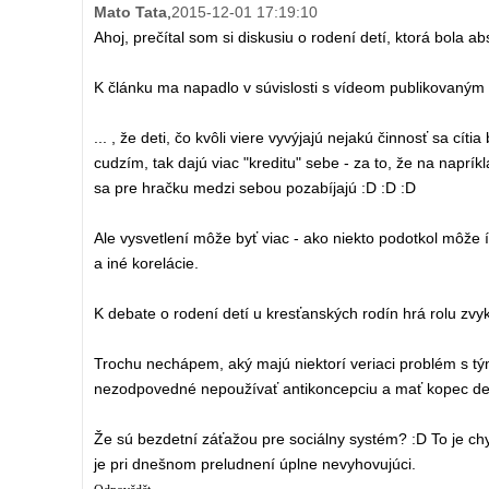
Mato Tata
,
2015-12-01 17:19:10
Ahoj, prečítal som si diskusiu o rodení detí, ktorá bola a
K článku ma napadlo v súvislosti s vídeom publikovaný
... , že deti, čo kvôli viere vyvýjajú nejakú činnosť sa cít
cudzím, tak dajú viac "kreditu" sebe - za to, že na napríkl
sa pre hračku medzi sebou pozabíjajú :D :D :D
Ale vysvetlení môže byť viac - ako niekto podotkol môže í
a iné korelácie.
K debate o rodení detí u kresťanských rodín hrá rolu zvyk
Trochu nechápem, aký majú niektorí veriaci problém s tým
nezodpovedné nepoužívať antikoncepciu a mať kopec detí
Že sú bezdetní záťažou pre sociálny systém? :D To je ch
je pri dnešnom preludnení úplne nevyhovujúci.