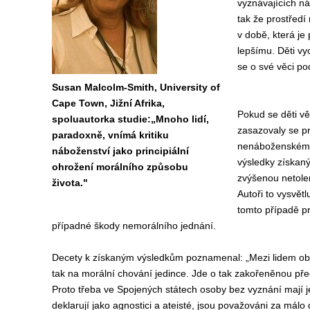
vyznávajících náb
tak že prostředí 
v době, která je
lepšímu. Děti vy
se o své věci pod
Susan Malcolm-Smith, University of
Cape Town, Jižní Afrika,
Pokud se děti vě
spoluautorka studie:„Mnoho lidí,
zasazovaly se pr
paradoxně, vnímá kritiku
nenáboženském pr
náboženství jako principiální
výsledky získaný
ohrožení morálního způsobu
zvýšenou netoler
života."
Autoři to vysvět
tomto případě pr
případné škody nemorálního jednání.
Decety k získaným výsledkům poznamenal: „Mezi lidem obecn
tak na morální chování jedince. Jde o tak zakořeněnou před
Proto třeba ve Spojených státech osoby bez vyznání mají je
deklarují jako agnostici a ateisté, jsou považováni za má