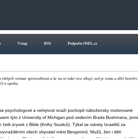
e
Vstup
RSS
Podpořte OSEL.cz
im vštěpili vnímat spravedlnost a že na ní také více dbají, než je tomu u dětí bezvěrc
dčí o opaku.
 se psychologové a veřejnost snaží pochopit nábožensky motivované
časem tým z University of Michigan pod vedením Brada Bushmana, jsm
etli úryvek z Bible (Knihy Soudců). Týkal se odvety Izraelitů za
s vyvražděním všech obyvatel měst Benjaminů. Mužů, žen i dětí.