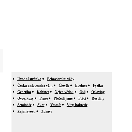
Úvodní stránka
Behavioralni vědy
Česká a slovenská vě…
Člověk
Evoluce
Fyzika
Genetika
Kabinet
Nejen vědou
Osli
Osloviny
Ovce, kozy
Prase
Přečetli jsme
Ptáci
Rostliny
Semináře
Skot
Vesmír
Viry, bakterie
Zajímavosti
Zdraví