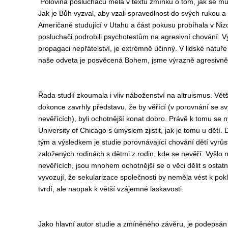
Polovina posluchačů měla v textu zmínku o tom, jak se muži
Jak je Bůh vyzval, aby vzali spravedlnost do svých rukou a z
Američané studující v Utahu a část pokusu probíhala v Ni
posluchači podrobili psychotestům na agresivní chování. Vý
propagaci nepřátelství, je extrémně účinný. V lidské nátuře
naše odveta je posvěcená Bohem, jsme výrazně agresivněj
Řada studií zkoumala i vliv náboženství na altruismus. Vět
dokonce zavrhly představu, že by věřící (v porovnání se sv
nevěřících), byli ochotnější konat dobro. Právě k tomu se ny
University of Chicago s úmyslem zjistit, jak je tomu u dětí
tým a výsledkem je studie porovnávající chování dětí vyrůs
založených rodinách s dětmi z rodin, kde se nevěří. Vyšlo n
nevěřících, jsou mnohem ochotnější se o věci dělit s ostatn
vyvozují, že sekularizace společnosti by neměla vést k pok
tvrdí, ale naopak k větší vzájemné laskavosti.
Jako hlavní autor studie a zmíněného závěru, je podepsán 