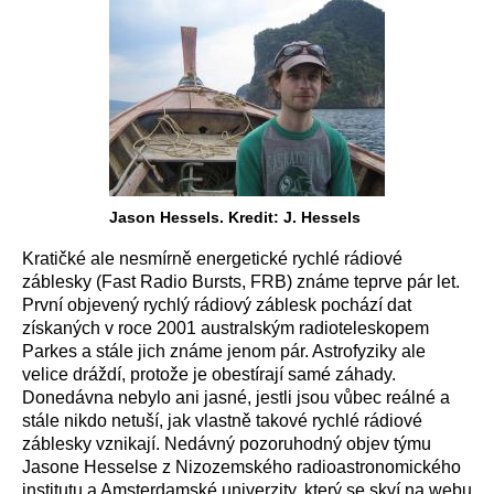
Jason Hessels. Kredit: J. Hessels
Kratičké ale nesmírně energetické rychlé rádiové
záblesky (Fast Radio Bursts, FRB) známe teprve pár let.
První objevený rychlý rádiový záblesk pochází dat
získaných v roce 2001 australským radioteleskopem
Parkes a stále jich známe jenom pár. Astrofyziky ale
velice dráždí, protože je obestírají samé záhady.
Donedávna nebylo ani jasné, jestli jsou vůbec reálné a
stále nikdo netuší, jak vlastně takové rychlé rádiové
záblesky vznikají. Nedávný pozoruhodný objev týmu
Jasone Hesselse z Nizozemského radioastronomického
institutu a Amsterdamské univerzity, který se skví na webu