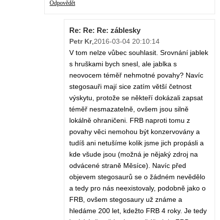
Odpovědět
Re: Re: Re: záblesky
Petr Kr
,
2016-03-04 20:10:14
V tom nelze vůbec souhlasit. Srovnání jablek
s hruškami bych snesl, ale jablka s
neovocem téměř nehmotné povahy? Navíc
stegosauři mají sice zatím větší četnost
výskytu, protože se někteří dokázali zapsat
téměř nesmazatelně, ovšem jsou silně
lokálně ohraničeni. FRB naproti tomu z
povahy věci nemohou být konzervovány a
tudíš ani netušíme kolik jsme jich propásli a
kde všude jsou (možná je nějaký zdroj na
odvácené straně Měsíce). Navíc před
objevem stegosaurů se o žádném nevědělo
a tedy pro nás neexistovaly, podobně jako o
FRB, ovšem stegosaury už známe a
hledáme 200 let, kdežto FRB 4 roky. Je tedy