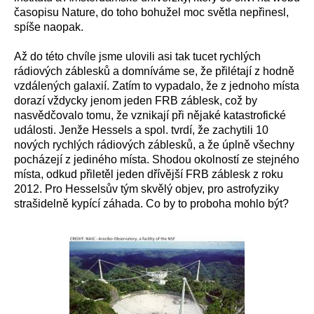
časopisu Nature, do toho bohužel moc světla nepřinesl,
spíše naopak.
Až do této chvíle jsme ulovili asi tak tucet rychlých
rádiových záblesků a domníváme se, že přilétají z hodně
vzdálených galaxií. Zatím to vypadalo, že z jednoho místa
dorazí vždycky jenom jeden FRB záblesk, což by
nasvědčovalo tomu, že vznikají při nějaké katastrofické
události. Jenže Hessels a spol. tvrdí, že zachytili 10
nových rychlých rádiových záblesků, a že úplně všechny
pocházejí z jediného místa. Shodou okolností ze stejného
místa, odkud přiletěl jeden dřívější FRB záblesk z roku
2012. Pro Hesselsův tým skvělý objev, pro astrofyziky
strašidelně kypící záhada. Co by to proboha mohlo být?