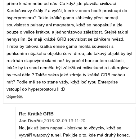
přímo k nám nebo od nás..Co když jde plavidla civilizací
Kardašovovy škály 2 a vyšší, které v onom bodě prostoupí do
hyperprostoru? Takto krátké gama záblesky přeci nemají
souvislost s pulsary ani magnetary, když se neopakují a jde
pouze o velice krátkou a jednorázovou záležitost. Stejně tak si
nemyslím, že mají krátké GRB souvislost se zánikem hvězd.
Třeba by taková krátká emise gama mohla souviset i s
pohlcením nějakého objektu červí dírou, ale takový objekt by byl
roztrhán slapovými silami než by prošel horizontem události,
takže by to snad neměla být záležitost milisekund a i afterglow
by trval déle ? Takže sakra jaké zdroje ty krátké GRB mohou
mít? Podle mě se to stane vždy, když loď typu Enterprise
vstoupí do hyperprostoru !! :D
Odpovědět
Re: Krátké GRB
Jan Dvořák
,
2016-03-09 13:11:20
No, jak už jsem napsal - bleskne to vždycky, když se
vytváří warpový tunel. Pak jde o to, kde má druhý konec.