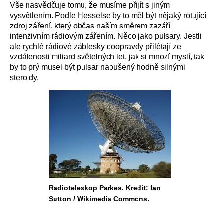
Vše nasvědčuje tomu, že musíme přijít s jiným
vysvětlením. Podle Hesselse by to měl být nějaký rotující
zdroj záření, který občas naším směrem zazáří
intenzivním rádiovým zářením. Něco jako pulsary. Jestli
ale rychlé rádiové záblesky doopravdy přilétají ze
vzdálenosti miliard světelných let, jak si mnozí myslí, tak
by to prý musel být pulsar nabušený hodně silnými
steroidy.
Radioteleskop Parkes. Kredit: Ian
Sutton / Wikimedia Commons.