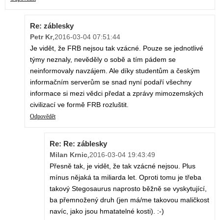
Re: záblesky
Petr Kr
,
2016-03-04 07:51:44
Je vidět, že FRB nejsou tak vzácné. Pouze se jednotlivé
týmy neznaly, nevěděly o sobě a tím pádem se
neinformovaly navzájem. Ale díky studentům a českým
informačním serverům se snad nyní podaří všechny
informace si mezi vědci předat a zprávy mimozemských
civilizací ve formě FRB rozluštit.
Odpovědět
Re: Re: záblesky
Milan Krnic
,
2016-03-04 19:43:49
Přesně tak, je vidět, že tak vzácné nejsou. Plus
mínus nějaká ta miliarda let. Oproti tomu je třeba
takový Stegosaurus naprosto běžně se vyskytující,
ba přemnožený druh (jen má/me takovou maličkost
navíc, jako jsou hmatatelné kosti). :-)