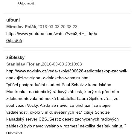
Odpovědět
ufouni
Miroslav Polák
,
2016-03-03 20:38:23
https://www.youtube.com/watch?v=b3jRF_LIq0o
Odpovědět
záblesky
Stanislav Florian
,
2016-03-03 20:10:03
http://www.novinky.cz/veda-skoly/396628-radioteleskop-zachytil-
opakujici-se-signal-z-dalekeho-vesmiru.html
"přišel postgraduální student Paul Scholz z kanadského
Montrealu...na identický rádiový záblesk, který rok před ním
zdokumentovala německá badatelka Laura Spitlerová..., ze
souhvězdí Vozky. A zdá se navíc, že přichází i ze stejné
vzdálenosti, okolo 3 mld. světelných let,“ cituje Scholze
kanadský server CBS..Šest z deseti zachycených radiových
záblesků bylo navíc vysláno v rozmezí několika desítek minut. "
Odpovědět