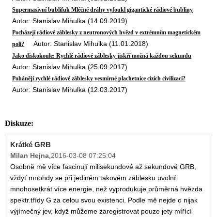
Supermasivní bublifuk Mléčné dráhy vyfoukl gigantické rádiové bubliny
Autor: Stanislav Mihulka (14.09.2019)
Pocházejí rádiové záblesky z neutronových hvězd v extrémním magnetickém
Autor: Stanislav Mihulka (11.01.2018)
poli?
Jako diskokoule: Rychlé rádiové záblesky jiskří možná každou sekundu
Autor: Stanislav Mihulka (25.09.2017)
Pohánějí rychlé rádiové záblesky vesmírné plachetnice cizích civilizací?
Autor: Stanislav Mihulka (12.03.2017)
Diskuze:
Krátké GRB
Milan Hejna
,
2016-03-08 07:25:04
Osobně mě více fascinují milisekundové až sekundové GRB,
vždyť mnohdy se při jediném takovém záblesku uvolní
mnohosetkrát více energie, než vyprodukuje průměrná hvězda
spektr.třídy G za celou svou existenci. Podle mě nejde o nijak
výjímečný jev, když můžeme zaregistrovat pouze jety mířící