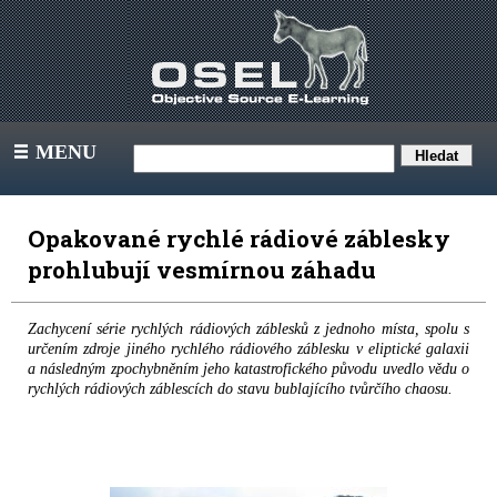
MENU
III
Opakované rychlé rádiové záblesky
prohlubují vesmírnou záhadu
Zachycení série rychlých rádiových záblesků z jednoho místa, spolu s
určením zdroje jiného rychlého rádiového záblesku v eliptické galaxii
a následným zpochybněním jeho katastrofického původu uvedlo vědu o
rychlých rádiových záblescích do stavu bublajícího tvůrčího chaosu.