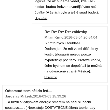
logické, že až budeme vědět, kde FRB
hledat, budou frekventovanější více než
úplňky (A že jich bylo a ještě snad bude.).
Odpovědět
Re: Re: Re: Re: záblesky
Milan Krnic
,
2016-03-04 20:54:04
S tímto bych i souhlasil.
Dodám jen, že mě velmi těší, že ty
kosti dýňosaurů nejsou pouze
hypoteticky počítány. Protože kdo ví,
čeho bychom se dopočítali (a možná i
na odvrácené straně Měsíce).
Odpovědět
Odtamtud sem někdo letí....
Jaroslav Mrázek
,
2016-03-03 15:39:26
...a brzdí s výtryskem energie směrem na naši sluneční
soustavu.... :-)Neexistuje DOSTATEČNĚ šílená teorie, aby