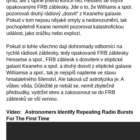
týmu, ale z úplně jiného konce než Hessels se svými
opakovanými FRB záblesky. Jde o to, že Williams a spol.
pozorovali druhý rádiový „dosvit“ z Keaneho galaxie.
Pokud v tom nejsou nějaké omyly a nedorozumění, tak
pochopitelně Keane nemohl pozorovat katastrofickou
událost, jako srážku nebo explozi.
Pokud si tohle všechno dají dohromady odborníci na
rychlé rádiové záblesky, tedy opakované FRB záblesky
Hesselse a spol., FRB záblesk s dosvitem v eliptické
galaxii Keaneho a spol. a druhý dosvit z eliptické galaxie
Williamse a spol., tak je nejspíš najdeme ve stavu
hmatatelného šílenství. Ale taková už astrofyzika je. A
vůbec věda. Důležité je nebát se, nemít zbytečné
předsudky, vydržet stres a zakousnout se do FRB
záblesků se vší vervou.
Video: Astronomers Identify Repeating Radio Bursts
For The First Time