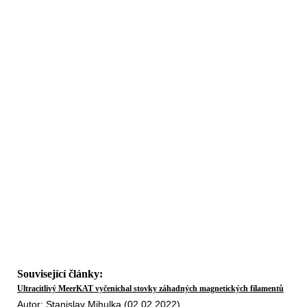
Související články:
Ultracitlivý MeerKAT vyčenichal stovky záhadných magnetických filamentů
Autor: Stanislav Mihulka (02.02.2022)