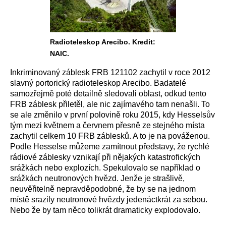
Radioteleskop Arecibo. Kredit:
NAIC.
Inkriminovaný záblesk FRB 121102 zachytil v roce 2012
slavný portorický radioteleskop Arecibo. Badatelé
samozřejmě poté detailně sledovali oblast, odkud tento
FRB záblesk přiletěl, ale nic zajímavého tam nenašli. To
se ale změnilo v první polovině roku 2015, kdy Hesselsův
tým mezi květnem a červnem přesně ze stejného místa
zachytil celkem 10 FRB záblesků. A to je na pováženou.
Podle Hesselse můžeme zamítnout představy, že rychlé
rádiové záblesky vznikají při nějakých katastrofických
srážkách nebo explozích. Spekulovalo se například o
srážkách neutronových hvězd. Jenže je strašlivě,
neuvěřitelně nepravděpodobné, že by se na jednom
místě srazily neutronové hvězdy jedenáctkrát za sebou.
Nebo že by tam něco tolikrát dramaticky explodovalo.