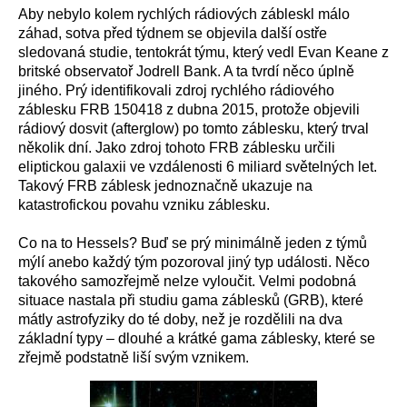
Aby nebylo kolem rychlých rádiových zábleskl málo
záhad, sotva před týdnem se objevila další ostře
sledovaná studie, tentokrát týmu, který vedl Evan Keane z
britské observatoř Jodrell Bank. A ta tvrdí něco úplně
jiného. Prý identifikovali zdroj rychlého rádiového
záblesku FRB 150418 z dubna 2015, protože objevili
rádiový dosvit (afterglow) po tomto záblesku, který trval
několik dní. Jako zdroj tohoto FRB záblesku určili
eliptickou galaxii ve vzdálenosti 6 miliard světelných let.
Takový FRB záblesk jednoznačně ukazuje na
katastrofickou povahu vzniku záblesku.
Co na to Hessels? Buď se prý minimálně jeden z týmů
mýlí anebo každý tým pozoroval jiný typ události. Něco
takového samozřejmě nelze vyloučit. Velmi podobná
situace nastala při studiu gama záblesků (GRB), které
mátly astrofyziky do té doby, než je rozdělili na dva
základní typy – dlouhé a krátké gama záblesky, které se
zřejmě podstatně liší svým vznikem.