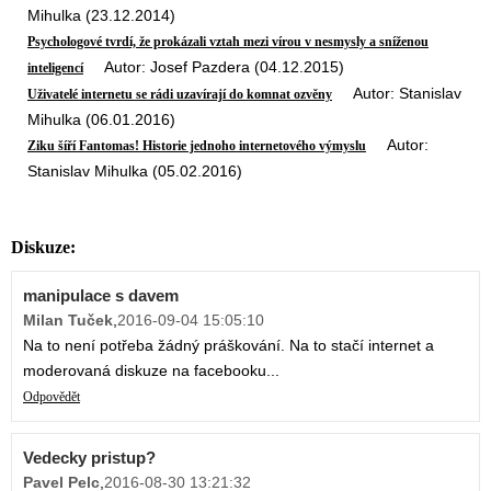
Mihulka (23.12.2014)
Psychologové tvrdí, že prokázali vztah mezi vírou v nesmysly a sníženou
Autor: Josef Pazdera (04.12.2015)
inteligencí
Autor: Stanislav
Uživatelé internetu se rádi uzavírají do komnat ozvěny
Mihulka (06.01.2016)
Autor:
Ziku šíří Fantomas! Historie jednoho internetového výmyslu
Stanislav Mihulka (05.02.2016)
Diskuze:
manipulace s davem
Milan Tuček
,
2016-09-04 15:05:10
Na to není potřeba žádný práškování. Na to stačí internet a
moderovaná diskuze na facebooku...
Odpovědět
Vedecky pristup?
Pavel Pelc
,
2016-08-30 13:21:32