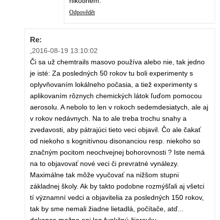
nikotinem.
Odpovědět
Re:
,
2016-08-19 13:10:02
Či sa už chemtrails masovo používa alebo nie, tak jedno
je isté: Za posledných 50 rokov tu boli experimenty s
oplyvňovaním lokálneho počasia, a tiež experimenty s
aplikovaním rôznych chemických látok ľuďom pomocou
aerosolu. A nebolo to len v rokoch sedemdesiatych, ale aj
v rokov nedávnych. Na to ale treba trochu snahy a
zvedavosti, aby pátrajúci tieto veci objavil. Čo ale čakať
od niekoho s kognitívnou disonanciou resp. niekoho so
značným pocitom neochvejnej bohorovnosti ? Iste nemá
na to objavovať nové veci či prevratné vynálezy.
Maximálne tak môže vyučovať na nižšom stupni
základnej školy. Ak by takto podobne rozmýšľali aj všetci
tí významní vedci a objavitelia za posledných 150 rokov,
tak by sme nemali žiadne lietadlá, počítače, atď...