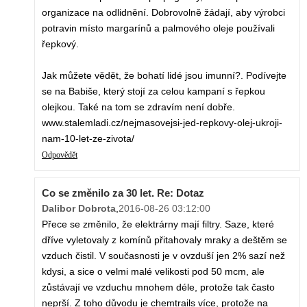
organizace na odlidnění. Dobrovolně žádají, aby výrobci
potravin místo margarínů a palmového oleje používali
řepkový.
Jak můžete vědět, že bohatí lidé jsou imunní?. Podívejte
se na Babiše, který stojí za celou kampaní s řepkou
olejkou. Také na tom se zdravím není dobře.
www.stalemladi.cz/nejmasovejsi-jed-repkovy-olej-ukroji-
nam-10-let-ze-zivota/
Odpovědět
Co se změnilo za 30 let. Re: Dotaz
Dalibor Dobrota
,
2016-08-26 03:12:00
Přece se změnilo, že elektrárny mají filtry. Saze, které
dříve vyletovaly z komínů přitahovaly mraky a deštěm se
vzduch čistil. V současnosti je v ovzduší jen 2% sazí než
kdysi, a sice o velmi malé velikosti pod 50 mcm, ale
zůstávají ve vzduchu mnohem déle, protože tak často
neprší. Z toho důvodu je chemtrails více, protože na