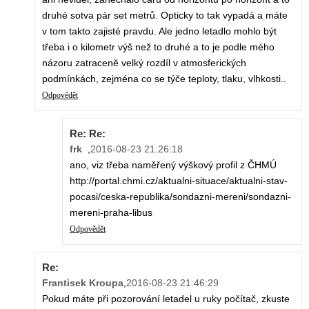
druhé sotva pár set metrů. Opticky to tak vypadá a máte
v tom takto zajisté pravdu. Ale jedno letadlo mohlo být
třeba i o kilometr výš než to druhé a to je podle mého
názoru zatraceně velký rozdíl v atmosferických
podmínkách, zejména co se týče teploty, tlaku, vlhkosti..
Odpovědět
Re: Re:
frk
,
2016-08-23 21:26:18
ano, viz třeba naměřený výškový profil z ČHMÚ
http://portal.chmi.cz/aktualni-situace/aktualni-stav-
pocasi/ceska-republika/sondazni-mereni/sondazni-
mereni-praha-libus
Odpovědět
Re:
Frantisek Kroupa
,
2016-08-23 21:46:29
Pokud máte při pozorování letadel u ruky počítač, zkuste