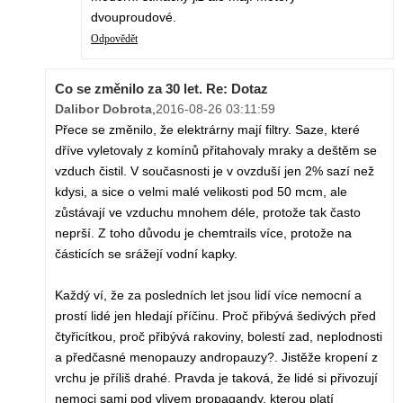
dvouproudové.
Odpovědět
Co se změnilo za 30 let. Re: Dotaz
Dalibor Dobrota
,
2016-08-26 03:11:59
Přece se změnilo, že elektrárny mají filtry. Saze, které
dříve vyletovaly z komínů přitahovaly mraky a deštěm se
vzduch čistil. V současnosti je v ovzduší jen 2% sazí než
kdysi, a sice o velmi malé velikosti pod 50 mcm, ale
zůstávají ve vzduchu mnohem déle, protože tak často
neprší. Z toho důvodu je chemtrails více, protože na
částicích se srážejí vodní kapky.
Každý ví, že za posledních let jsou lidí více nemocní a
prostí lidé jen hledají příčinu. Proč přibývá šedivých před
čtyřicítkou, proč přibývá rakoviny, bolestí zad, neplodnosti
a předčasné menopauzy andropauzy?. Jistěže kropení z
vrchu je příliš drahé. Pravda je taková, že lidé si přivozují
nemoci sami pod vlivem propagandy, kterou platí