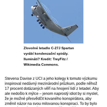
Zlovolné letadlo C-27J Spartan
vyrábí kondenzační spirály.
Ilumináti? Kredit: TreyFitz /
Wikimedia Commons.
Stevena Davise z UCI a jeho kolegy k tomuto výzkumu
inspiroval nedávný mezinárodní průzkum, podle něhož
17 procent dotázaných věří na hnojení lidí z letadel. Aby
ale nedošlo k mýlce – jenom naprostý idiot by si myslel,
že je možné přesvědčit kovaného konspirátora, aby
změnil názor na svou milovanou konspiraci. To by bylo