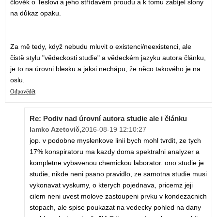
člověk o Teslovi a jeho střídavém proudu a k tomu zabíjel slony
na důkaz opaku.
Za mě tedy, když nebudu mluvit o existenci/neexistenci, ale
čistě stylu "vědeckosti studie" a vědeckém jazyku autora článku,
je to na úrovni blesku a jaksi nechápu, že něco takového je na
oslu.
Odpovědět
Re: Podiv nad úrovní autora studie ale i článku
Iamko Azetovič
,
2016-08-19 12:10:27
jop. v podobne myslenkove linii bych mohl tvrdit, ze tych
17% konspiratoru ma kazdy doma spektralni analyzer a
kompletne vybavenou chemickou laborator. ono studie je
studie, nikde neni psano pravidlo, ze samotna studie musi
vykonavat vyskumy, o kterych pojednava, pricemz jeji
cilem neni uvest molove zastoupeni prvku v kondezacnich
stopach, ale spise poukazat na vedecky pohled na dany