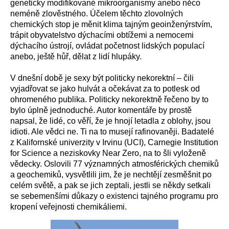
geneticky modifikované mikroorganismy anebo něco
neméně zlověstného. Účelem těchto zlovolných
chemických stop je měnit klima tajným geoinženýrstvím,
trápit obyvatelstvo dýchacími obtížemi a nemocemi
dýchacího ústrojí, ovládat početnost lidských populací
anebo, ještě hůř, dělat z lidí hlupáky.
V dnešní době je sexy být politicky nekorektní – čili
vyjadřovat se jako hulvát a očekávat za to potlesk od
ohromeného publika. Politicky nekorektně řečeno by to
bylo úplně jednoduché. Autor komentáře by prostě
napsal, že lidé, co věří, že je hnojí letadla z oblohy, jsou
idioti. Ale vědci ne. Ti na to musejí rafinovaněji. Badatelé
z Kalifornské univerzity v Irvinu (UCI), Carnegie Institution
for Science a neziskovky Near Zero, na to šli vyloženě
vědecky. Oslovili 77 významných atmosférických chemiků
a geochemiků, vysvětlili jim, že je nechtějí zesměšnit po
celém světě, a pak se jich zeptali, jestli se někdy setkali
se sebemenšími důkazy o existenci tajného programu pro
kropení veřejnosti chemikáliemi.