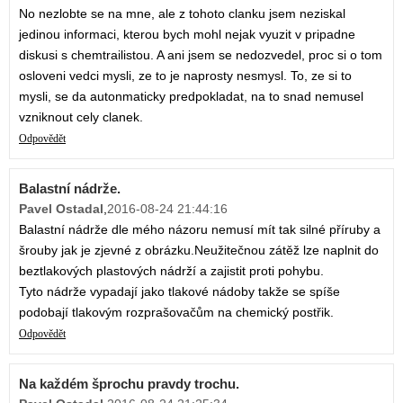
No nezlobte se na mne, ale z tohoto clanku jsem neziskal
jedinou informaci, kterou bych mohl nejak vyuzit v pripadne
diskusi s chemtrailistou. A ani jsem se nedozvedel, proc si o tom
osloveni vedci mysli, ze to je naprosty nesmysl. To, ze si to
mysli, se da autonmaticky predpokladat, na to snad nemusel
vzniknout cely clanek.
Odpovědět
Balastní nádrže.
Pavel Ostadal
,
2016-08-24 21:44:16
Balastní nádrže dle mého názoru nemusí mít tak silné příruby a
šrouby jak je zjevné z obrázku.Neužitečnou zátěž lze naplnit do
beztlakových plastových nádrží a zajistit proti pohybu.
Tyto nádrže vypadají jako tlakové nádoby takže se spíše
podobají tlakovým rozprašovačům na chemický postřik.
Odpovědět
Na každém šprochu pravdy trochu.