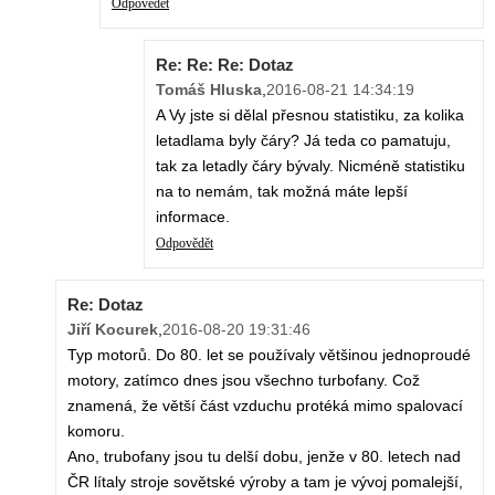
Odpovědět
Re: Re: Re: Dotaz
Tomáš Hluska
,
2016-08-21 14:34:19
A Vy jste si dělal přesnou statistiku, za kolika
letadlama byly čáry? Já teda co pamatuju,
tak za letadly čáry bývaly. Nicméně statistiku
na to nemám, tak možná máte lepší
informace.
Odpovědět
Re: Dotaz
Jiří Kocurek
,
2016-08-20 19:31:46
Typ motorů. Do 80. let se používaly většinou jednoproudé
motory, zatímco dnes jsou všechno turbofany. Což
znamená, že větší část vzduchu protéká mimo spalovací
komoru.
Ano, trubofany jsou tu delší dobu, jenže v 80. letech nad
ČR lítaly stroje sovětské výroby a tam je vývoj pomalejší,