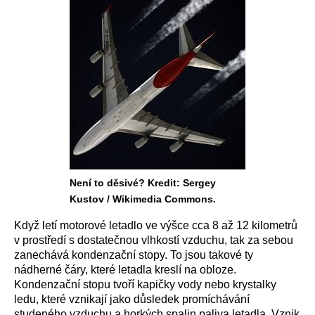
Není to děsivé? Kredit: Sergey
Kustov / Wikimedia Commons.
Když letí motorové letadlo ve výšce cca 8 až 12 kilometrů
v prostředí s dostatečnou vlhkostí vzduchu, tak za sebou
zanechává kondenzační stopy. To jsou takové ty
nádherné čáry, které letadla kreslí na obloze.
Kondenzační stopu tvoří kapičky vody nebo krystalky
ledu, které vznikají jako důsledek promíchávání
studeného vzduchu a horkých spalin paliva letadla. Vznik