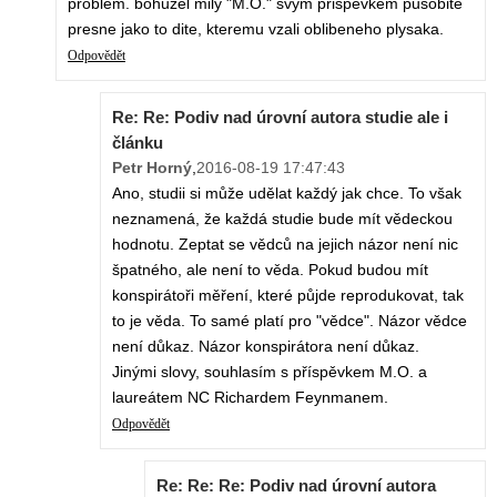
problem. bohuzel mily "M.O." svym prispevkem pusobite
presne jako to dite, kteremu vzali oblibeneho plysaka.
Odpovědět
Re: Re: Podiv nad úrovní autora studie ale i
článku
Petr Horný
,
2016-08-19 17:47:43
Ano, studii si může udělat každý jak chce. To však
neznamená, že každá studie bude mít vědeckou
hodnotu. Zeptat se vědců na jejich názor není nic
špatného, ale není to věda. Pokud budou mít
konspirátoři měření, které půjde reprodukovat, tak
to je věda. To samé platí pro "vědce". Názor vědce
není důkaz. Názor konspirátora není důkaz.
Jinými slovy, souhlasím s příspěvkem M.O. a
laureátem NC Richardem Feynmanem.
Odpovědět
Re: Re: Re: Podiv nad úrovní autora