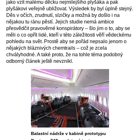
jako vzít malému děcku nejmilejšího plyšáka a pak
plyšákovi veřejně ubližovat. Výsledek by byl úplně stejný.
Děs v očích, zrudnutí, slzičky a možná by došlo i na
nějakou tu ránu pěstí. Jejich studie nemá ambice
přesvědčit pravověrné konspirátory – šlo jim o to, aby se
měli o co opřít lidé, kteří v této záležitosti věří vědeckému
pohledu na svět. Prostě aby se pořád nepsalo jenom o
nějakých bláznivých chemtrails – což je zcela
chvályhodné. A také proto, že na tohle téma podobný
odborný článek ještě nevznikl.
Balastní nádrže v kabině prototypu