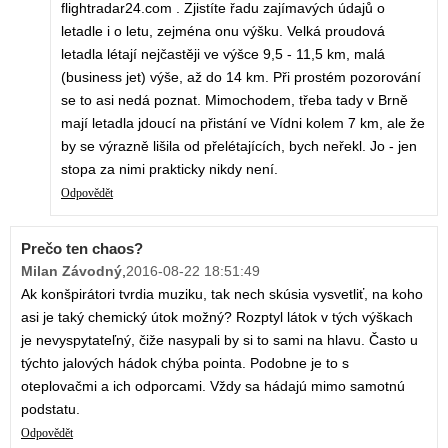
flightradar24.com . Zjistíte řadu zajímavých údajů o
letadle i o letu, zejména onu výšku. Velká proudová
letadla létají nejčastěji ve výšce 9,5 - 11,5 km, malá
(business jet) výše, až do 14 km. Při prostém pozorování
se to asi nedá poznat. Mimochodem, třeba tady v Brně
mají letadla jdoucí na přistání ve Vídni kolem 7 km, ale že
by se výrazně lišila od přelétajících, bych neřekl. Jo - jen
stopa za nimi prakticky nikdy není.
Odpovědět
Prečo ten chaos?
Milan Závodný
,
2016-08-22 18:51:49
Ak konšpirátori tvrdia muziku, tak nech skúsia vysvetliť, na koho
asi je taký chemický útok možný? Rozptyl látok v tých výškach
je nevyspytateľný, čiže nasypali by si to sami na hlavu. Často u
týchto jalových hádok chýba pointa. Podobne je to s
oteplovačmi a ich odporcami. Vždy sa hádajú mimo samotnú
podstatu.
Odpovědět