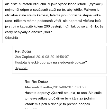
ale čistě hustotou vzduchu. V jaké výšce klade letadlu (tryskáči)
nejmenší odpor a současně stačí na to, aby letělo. Palivem je
oficiálně stále stejný kerosin, letadla jsou přibližně stejně velká..
(ano, některá máme podstatně větší, ale naprostá většina letů
je stroji o kapacitě kolem 200 cestujícíhc)! Tak co se změnilo, že
čárry nebývaly a dneska jsou?
Odpovědět
Re: Dotaz
Jan Zapletal
,
2016-08-20 16:56:07
Hustota letecké dopravy na sledované obloze?
Odpovědět
Re: Re: Dotaz
Alexandr Kostka
,
2016-08-20 17:40:53
Hustota dopravy výrazně stoupla, to ano. Ale stále
to nevysvětluje proč dříve byly čáry za jedním
letadlem z pěti a dnes je to přesně naopak.