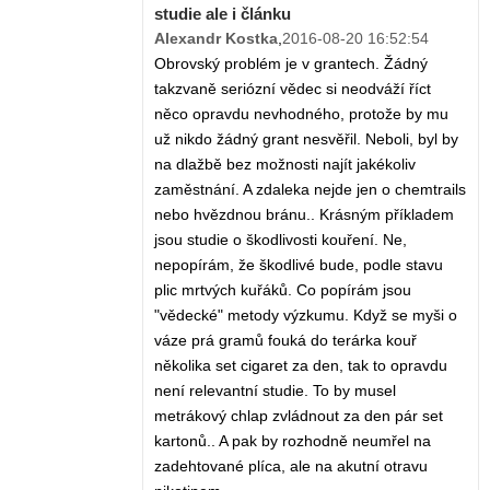
studie ale i článku
Alexandr Kostka
,
2016-08-20 16:52:54
Obrovský problém je v grantech. Žádný
takzvaně seriózní vědec si neodváží říct
něco opravdu nevhodného, protože by mu
už nikdo žádný grant nesvěřil. Neboli, byl by
na dlažbě bez možnosti najít jakékoliv
zaměstnání. A zdaleka nejde jen o chemtrails
nebo hvězdnou bránu.. Krásným příkladem
jsou studie o škodlivosti kouření. Ne,
nepopírám, že škodlivé bude, podle stavu
plic mrtvých kuřáků. Co popírám jsou
"vědecké" metody výzkumu. Když se myši o
váze prá gramů fouká do terárka kouř
několika set cigaret za den, tak to opravdu
není relevantní studie. To by musel
metrákový chlap zvládnout za den pár set
kartonů.. A pak by rozhodně neumřel na
zadehtované plíca, ale na akutní otravu