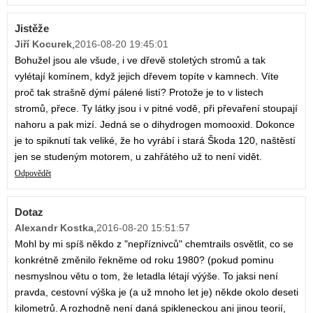
Jistěže
Jiří Kocurek
,
2016-08-20 19:45:01
Bohužel jsou ale všude, i ve dřevě stoletých stromů a tak
vylétají komínem, když jejich dřevem topíte v kamnech. Víte
proč tak strašně dýmí pálené listí? Protože je to v listech
stromů, přece. Ty látky jsou i v pitné vodě, při převaření stoupají
nahoru a pak mizí. Jedná se o dihydrogen momooxid. Dokonce
je to spiknutí tak veliké, že ho vyrábí i stará Škoda 120, naštěstí
jen se studeným motorem, u zahřátého už to není vidět.
Odpovědět
Dotaz
Alexandr Kostka
,
2016-08-20 15:51:57
Mohl by mi spíš někdo z "nepříznivců" chemtrails osvětlit, co se
konkrétně změnilo řekněme od roku 1980? (pokud pominu
nesmyslnou větu o tom, že letadla létají výýše. To jaksi není
pravda, cestovní výška je (a už mnoho let je) někde okolo deseti
kilometrů. A rozhodně není daná spikleneckou ani jinou teorií,