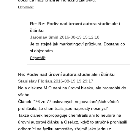
dokonca možno ani len funkčnú žiarovku.
Odpovědět
Re: Re: Podiv nad úrovní autora studie ale i
článku
Jaroslav Smid
,
2016-08-19 15:12:18
Je to stejné jak marketingoví průzkum. Dostanu co
si objednám .
Odpovědět
Re: Podiv nad úrovní autora studie ale i článku
Stanislav Florian
,
2016-08-19 19:29:17
No a diskuze M.O není na úrovni blesku, ale hromobití do
všeho.
Článek :"76 ze 77 oslovených nejpovolanějších vědců
prohlásilo, že chemtrails jsou naprostý nesmysl"
Takže článek nepropaguje chemtrails ani to neubírá na
úrovni autorovi článku a Osel.cz, když to stručně prohlásili
odborníci na fyziku atmosféry zřejmě jako jednu z