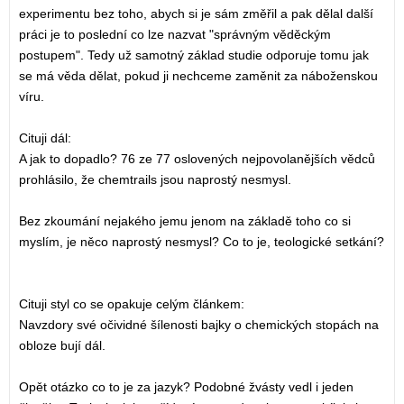
experimentu bez toho, abych si je sám změřil a pak dělal další
práci je to poslední co lze nazvat "správným věděckým
postupem". Tedy už samotný základ studie odporuje tomu jak
se má věda dělat, pokud ji nechceme zaměnit za náboženskou
víru.
Cituji dál:
A jak to dopadlo? 76 ze 77 oslovených nejpovolanějších vědců
prohlásilo, že chemtrails jsou naprostý nesmysl.
Bez zkoumání nejakého jemu jenom na základě toho co si
myslím, je něco naprostý nesmysl? Co to je, teologické setkání?
Cituji styl co se opakuje celým článkem:
Navzdory své očividné šílenosti bajky o chemických stopách na
obloze bují dál.
Opět otázko co to je za jazyk? Podobné žvásty vedl i jeden