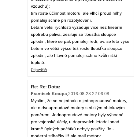
vzduchu);
tím roste účinnost motoru, ale vlhčí proud mlhy
pomaleji schne při rozptylování.
Létání větší rychlostí vyžaduje více než lineární
spotřebu paliva, zesiluje se tloušťka sloupce
zplodin, které se pak pomaleji ředí, ev. se létá výše.
Letem ve větší výšce též roste tloušťka sloupce
zplodin, ale hlavně pomaleji schne kvůli nižší
teplotě.
Odpovědět
Re: Re: Dotaz
Frantisek Kroupa
,
2016-08-23 22:06:08
Myslím, že se nejednalo o jednoproudové motory,
ale o dvouproudové motory s nízkým obtokovým
poměrem. Jednoproudové motory byly výhodné
pro vojenské účely, u dopravních letadel snad
kromě úplných počátků nebyly použity. Jo -
moderní stíhačky již ale mají motory