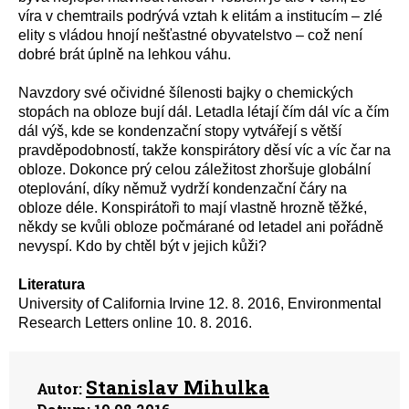
víra v chemtrails podrývá vztah k elitám a institucím – zlé
elity s vládou hnojí nešťastné obyvatelstvo – což není
dobré brát úplně na lehkou váhu.
Navzdory své očividné šílenosti bajky o chemických
stopách na obloze bují dál. Letadla létají čím dál víc a čím
dál výš, kde se kondenzační stopy vytvářejí s větší
pravděpodobností, takže konspirátory děsí víc a víc čar na
obloze. Dokonce prý celou záležitost zhoršuje globální
oteplování, díky němuž vydrží kondenzační čáry na
obloze déle. Konspirátoři to mají vlastně hrozně těžké,
někdy se kvůli obloze počmárané od letadel ani pořádně
nevyspí. Kdo by chtěl být v jejich kůži?
Literatura
University of California Irvine 12. 8. 2016, Environmental
Research Letters online 10. 8. 2016.
Stanislav Mihulka
Autor: