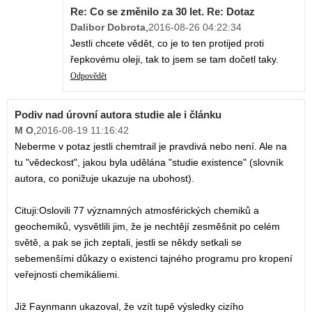
Re: Co se změnilo za 30 let. Re: Dotaz
Dalibor Dobrota
,
2016-08-26 04:22:34
Jestli chcete vědět, co je to ten protijed proti
řepkovému oleji, tak to jsem se tam dočetl taky.
Odpovědět
Podiv nad úrovní autora studie ale i článku
M O
,
2016-08-19 11:16:42
Neberme v potaz jestli chemtrail je pravdivá nebo není. Ale na
tu "vědeckost", jakou byla udělána "studie existence" (slovník
autora, co ponižuje ukazuje na ubohost).
Cituji:Oslovili 77 významných atmosférických chemiků a
geochemiků, vysvětlili jim, že je nechtějí zesměšnit po celém
světě, a pak se jich zeptali, jestli se někdy setkali se
sebemenšími důkazy o existenci tajného programu pro kropení
veřejnosti chemikáliemi.
Již Faynmann ukazoval, že vzít tupě výsledky cizího