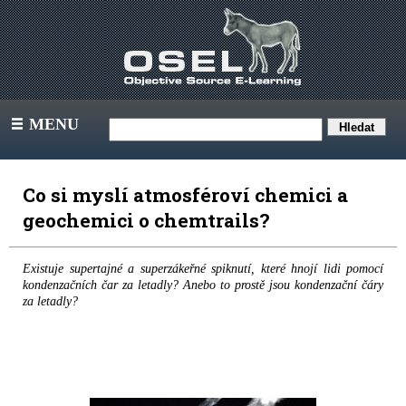
MENU
III
Co si myslí atmosféroví chemici a
geochemici o chemtrails?
Existuje supertajné a superzákeřné spiknutí, které hnojí lidi pomocí
kondenzačních čar za letadly? Anebo to prostě jsou kondenzační čáry
za letadly?