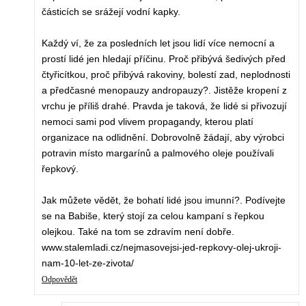
částicích se srážejí vodní kapky.
Každý ví, že za posledních let jsou lidí více nemocní a
prostí lidé jen hledají příčinu. Proč přibývá šedivých před
čtyřicítkou, proč přibývá rakoviny, bolestí zad, neplodnosti
a předčasné menopauzy andropauzy?. Jistěže kropení z
vrchu je příliš drahé. Pravda je taková, že lidé si přivozují
nemoci sami pod vlivem propagandy, kterou platí
organizace na odlidnění. Dobrovolně žádají, aby výrobci
potravin místo margarínů a palmového oleje používali
řepkový.
Jak můžete vědět, že bohatí lidé jsou imunní?. Podívejte
se na Babiše, který stojí za celou kampaní s řepkou
olejkou. Také na tom se zdravím není dobře.
www.stalemladi.cz/nejmasovejsi-jed-repkovy-olej-ukroji-
nam-10-let-ze-zivota/
Odpovědět