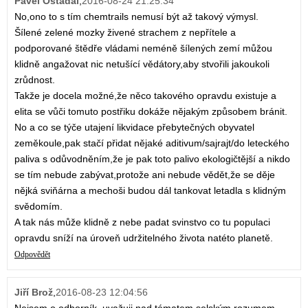
Pavel Ostadal
,
2016-08-24 21:25:34
No,ono to s tím chemtrails nemusí být až takový výmysl.
Šílené zelené mozky živené strachem z nepřítele a
podporované štědře vládami neméně šílených zemí můžou
klidně angažovat nic netušící vědátory,aby stvořili jakoukoli
zrůdnost.
Takže je docela možné,že něco takového opravdu existuje a
elita se vůči tomuto postřiku dokáže nějakým způsobem bránit.
No a co se týče utajení likvidace přebytečných obyvatel
zeměkoule,pak stačí přidat nějaké aditivum/sajrajt/do leteckého
paliva s odůvodněním,že je pak toto palivo ekologičtější a nikdo
se tím nebude zabývat,protože ani nebude vědět,že se děje
nějká sviňárna a mechoši budou dál tankovat letadla s klidným
svědomím.
A tak nás může klidně z nebe padat svinstvo co tu populaci
opravdu sníží na úroveň udržitelného života natéto planetě.
Odpovědět
Jiří Brož
,
2016-08-23 12:04:56