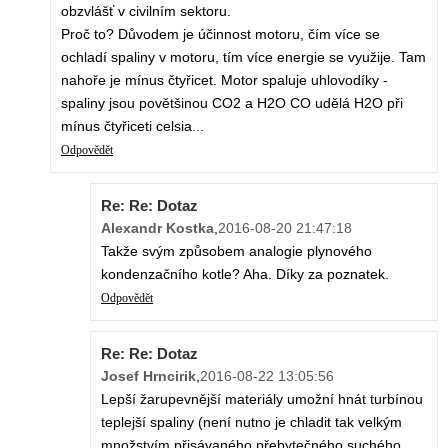
obzvlášť v civilním sektoru.
Proč to? Důvodem je účinnost motoru, čím více se
ochladí spaliny v motoru, tím více energie se využije. Tam
nahoře je mínus čtyřicet. Motor spaluje uhlovodíky -
spaliny jsou povětšinou CO2 a H2O CO udělá H2O při
mínus čtyřiceti celsia...
Odpovědět
Re: Re: Dotaz
Alexandr Kostka
,
2016-08-20 21:47:18
Takže svým způsobem analogie plynového
kondenzačního kotle? Aha. Díky za poznatek.
Odpovědět
Re: Re: Dotaz
Josef Hrncirik
,
2016-08-22 13:05:56
Lepší žarupevnější materiály umožní hnát turbínou
teplejší spaliny (není nutno je chladit tak velkým
množstvím přisávaného přebytečného suchého