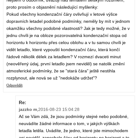
Nejsem o odborník, uvažuji nad tématem selským rozumem,
proto prosím o objasnění následující myšlenky:
Pokud všechny kondenzační čáry ovlivňují v letové výšce
dopravních letadel podobné podmínky, neměly by mít v jednom
okamžiku všechny podobné vlastnosti? Jak je tedy možné, že v
jednu chvíli je na obloze pozorovatelná kondenzační stopa od
horizontu k horizontu přes celou oblohu a v tu samou chvíli je
vidět letadlo, které vypouští kondenzační čáru, která končí
řádově několik délek za letadlem? V rozmezí dvaceti minut
(neověřený údaj, první letadlo jsem neviděl) se natolik změní
atmosferické podmínky, že se "stará čára" ještě nestihla
rozplynout, ale nová se už "nedokáže udržet"?
Odpovědět
Re:
jazzko m
,
2016-08-23 15:04:28
Ač se Vám zdá, že jsou podmínky stejné nebo podobné,
neuvádíte žádné informace o tom, v jakých výškách
letadla letěla. Uvádíte, že jedno, které jste mimochodem
ani neviděl, zanechalo čáru od horizontu po horizont a to