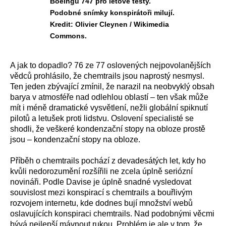
Boeingu 747 pro letové testy.
Podobné snímky konspirátoři milují.
Kredit: Olivier Cleynen / Wikimedia
Commons.
A jak to dopadlo? 76 ze 77 oslovených nejpovolanějších
vědců prohlásilo, že chemtrails jsou naprostý nesmysl.
Ten jeden zbývající zmínil, že narazil na neobvyklý obsah
barya v atmosféře nad odlehlou oblastí – ten však může
mít i méně dramatické vysvětlení, nežli globální spiknutí
pilotů a letušek proti lidstvu. Oslovení specialisté se
shodli, že veškeré kondenzační stopy na obloze prostě
jsou – kondenzační stopy na obloze.
Příběh o chemtrails pochází z devadesátých let, kdy ho
kvůli nedorozumění rozšířili ne zcela úplně seriózní
novináři. Podle Davise je úplně snadné vysledovat
souvislost mezi konspirací s chemtrails a bouřlivým
rozvojem internetu, kde dodnes bují množství webů
oslavujících konspiraci chemtrails. Nad podobnými věcmi
bývá nejlepší mávnout rukou. Problém je ale v tom, že