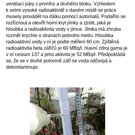
ventilaci páry z prvního a druhého bloku. Vzhledem
k velmi vysoké radioaktivitě v daném místě se práce
musely provádět na dálku pomocí automatů. Podařilo se
rozříznout a otevřít horní kryt jímky a zjistit, jaká je
hloubka a radioaktivita vody v jímce. Jímka má zhruba
rozměr krychle o stranách jednoho metru. Hloubka
radioaktivní vody v ní je podle měření 60 cm. Zjištěná
radioaktivita beta zářičů je 60 MBq/l, hlavní zdroj gama je
v ní cesium 137 a jeho aktivita je 52 MBq/l. Předpokládá
se, že se v druhé polovině září se voda odčerpá a
dekontaminuje.