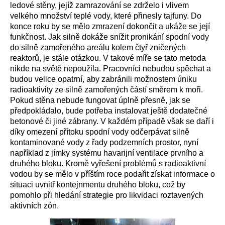
ledové stěny, jejíž zamrazování se zdrželo i vlivem
velkého množství teplé vody, které přinesly tajfuny. Do
konce roku by se mělo zmrazení dokončit a ukáže se její
funkčnost. Jak silně dokáže snížit pronikání spodní vody
do silně zamořeného areálu kolem čtyř zničených
reaktorů, je stále otázkou. V takové míře se tato metoda
nikde na světě nepoužila. Pracovníci nebudou spěchat a
budou velice opatrní, aby zabránili možnostem úniku
radioaktivity ze silně zamořených částí směrem k moři.
Pokud stěna nebude fungovat úplně přesně, jak se
předpokládalo, bude potřeba instalovat ještě dodatečné
betonové či jiné zábrany. V každém případě však se daří i
díky omezení přítoku spodní vody odčerpávat silně
kontaminované vody z řady podzemních prostor, nyní
například z jímky systému havarijní ventilace prvního a
druhého bloku. Kromě vyřešení problémů s radioaktivní
vodou by se mělo v příštím roce podařit získat informace o
situaci uvnitř kontejnmentu druhého bloku, což by
pomohlo při hledání strategie pro likvidaci roztavených
aktivních zón.