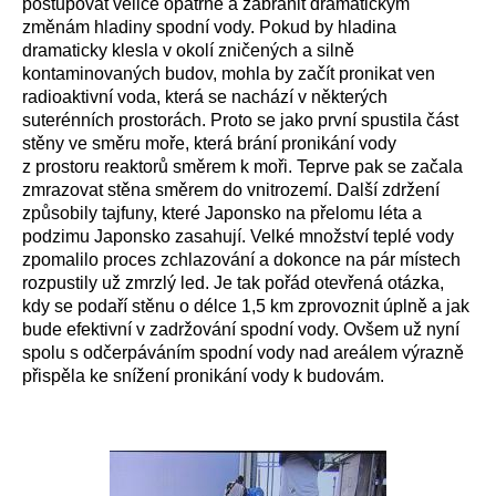
postupovat velice opatrně a zabránit dramatickým
změnám hladiny spodní vody. Pokud by hladina
dramaticky klesla v okolí zničených a silně
kontaminovaných budov, mohla by začít pronikat ven
radioaktivní voda, která se nachází v některých
suterénních prostorách. Proto se jako první spustila část
stěny ve směru moře, která brání pronikání vody
z prostoru reaktorů směrem k moři. Teprve pak se začala
zmrazovat stěna směrem do vnitrozemí. Další zdržení
způsobily tajfuny, které Japonsko na přelomu léta a
podzimu Japonsko zasahují. Velké množství teplé vody
zpomalilo proces zchlazování a dokonce na pár místech
rozpustily už zmrzlý led. Je tak pořád otevřená otázka,
kdy se podaří stěnu o délce 1,5 km zprovoznit úplně a jak
bude efektivní v zadržování spodní vody. Ovšem už nyní
spolu s odčerpáváním spodní vody nad areálem výrazně
přispěla ke snížení pronikání vody k budovám.