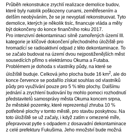
Průběh rekonstrukce zrychlí realizace demolice budov,
které byly natolik poškozeny cunami, zemětřesením a
delším neobýváním, že se je nevyplatí rekonstruovat. Tyto
demolice, kterých je několik tisíc, financuje vláda a měly
být dokončeny do konce finančního roku 2017.
Pro intenzivní dekontaminaci silně zamořených území III.
kategorie je klíčové dokončení přechodného úložiště pro
hromadící se radioaktivní odpad z této dekontaminace. To
se začalo budovat na území dvou nejpostiženějších měst
sousedících přímo s elektrárnou Okuma a Futaba.
Problémem je dohoda s vlastníky půdy, na které se
2
úložiště buduje. Celková jeho plocha bude 16 km
, ale do
konce července se podařilo získat souhlas od vlastníků
půdy pro využívání pouze pro 5 % této plochy. Dalšímu
jednání a zrychlení budování by mohlo pomoci rozhodnutí
představitelů samosprávy města Okuma koncem srpna,
že městské pozemky, které reprezentují zhruba 10 %
potřebné plochy v tomto městě, pro stavbu poskytnou. Na
toto úložiště se už začaly, i když zatím v omezené míře,
přepravovat pytle s odpadem z dosavadní dekontaminace
z celé prefektury Fukušima. Jeho množství bude možná