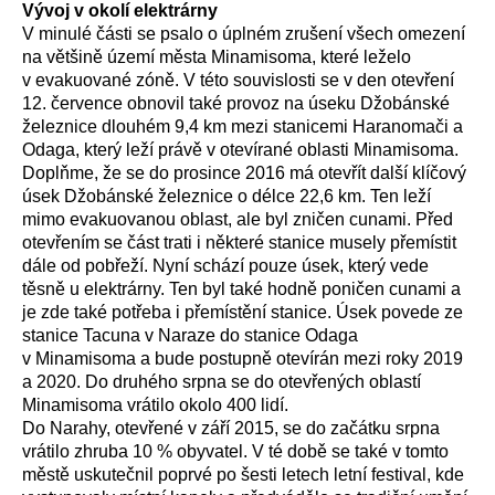
Vývoj v okolí elektrárny
V minulé části se psalo o úplném zrušení všech omezení
na většině území města Minamisoma, které leželo
v evakuované zóně. V této souvislosti se v den otevření
12. července obnovil také provoz na úseku Džobánské
železnice dlouhém 9,4 km mezi stanicemi Haranomači a
Odaga, který leží právě v otevírané oblasti Minamisoma.
Doplňme, že se do prosince 2016 má otevřít další klíčový
úsek Džobánské železnice o délce 22,6 km. Ten leží
mimo evakuovanou oblast, ale byl zničen cunami. Před
otevřením se část trati i některé stanice musely přemístit
dále od pobřeží. Nyní schází pouze úsek, který vede
těsně u elektrárny. Ten byl také hodně poničen cunami a
je zde také potřeba i přemístění stanice. Úsek povede ze
stanice Tacuna v Naraze do stanice Odaga
v Minamisoma a bude postupně otevírán mezi roky 2019
a 2020. Do druhého srpna se do otevřených oblastí
Minamisoma vrátilo okolo 400 lidí.
Do Narahy, otevřené v září 2015, se do začátku srpna
vrátilo zhruba 10 % obyvatel. V té době se také v tomto
městě uskutečnil poprvé po šesti letech letní festival, kde