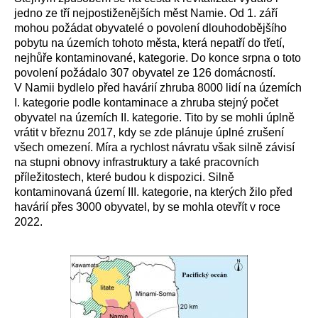
jedno ze tří nejpostiženějších měst Namie. Od 1. září
mohou požádat obyvatelé o povolení dlouhodobějšího
pobytu na územích tohoto města, která nepatří do třetí,
nejhůře kontaminované, kategorie. Do konce srpna o toto
povolení požádalo 307 obyvatel ze 126 domácností.
V Namii bydlelo před havárií zhruba 8000 lidí na územích
I. kategorie podle kontaminace a zhruba stejný počet
obyvatel na územích II. kategorie. Tito by se mohli úplně
vrátit v březnu 2017, kdy se zde plánuje úplné zrušení
všech omezení. Míra a rychlost návratu však silně závisí
na stupni obnovy infrastruktury a také pracovních
příležitostech, které budou k dispozici. Silně
kontaminovaná území III. kategorie, na kterých žilo před
havárií přes 3000 obyvatel, by se mohla otevřít v roce
2022.