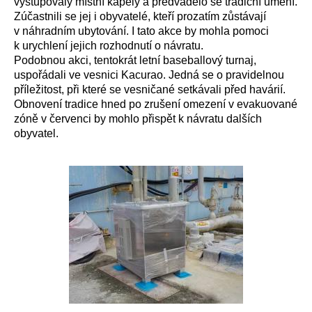
vystupovaly místní kapely a předvádělo se tradiční umění.
Zúčastnili se jej i obyvatelé, kteří prozatím zůstávají
v náhradním ubytování. I tato akce by mohla pomoci
k urychlení jejich rozhodnutí o návratu.
Podobnou akci, tentokrát letní baseballový turnaj,
uspořádali ve vesnici Kacurao. Jedná se o pravidelnou
příležitost, při které se vesničané setkávali před havárií.
Obnovení tradice hned po zrušení omezení v evakuované
zóně v červenci by mohlo přispět k návratu dalších
obyvatel.