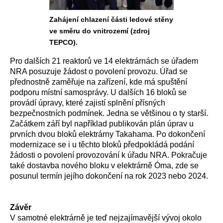
Zahájení chlazení části ledové stěny
ve směru do vnitrozemí (zdroj
TEPCO).
Pro dalších 21 reaktorů ve 14 elektrárnách se úřadem
NRA posuzuje žádost o povolení provozu. Úřad se
přednostně zaměřuje na zařízení, kde má spuštění
podporu místní samosprávy. U dalších 16 bloků se
provádí úpravy, které zajistí splnění přísných
bezpečnostních podmínek. Jedna se většinou o ty starší.
Začátkem září byl například publikován plán úprav u
prvních dvou bloků elektrárny Takahama. Po dokončení
modernizace se i u těchto bloků předpokládá podání
žádosti o povolení provozování k úřadu NRA. Pokračuje
také dostavba nového bloku v elektrárně Óma, zde se
posunul termín jejího dokončení na rok 2023 nebo 2024.
Závěr
V samotné elektrárně je teď nejzajímavější vývoj okolo