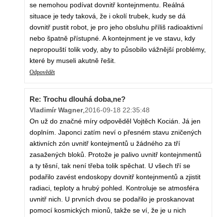
se nemohou podívat dovnitř kontejnmentu. Reálná
situace je tedy taková, že i okolí trubek, kudy se dá
dovnitř pustit robot, je pro jeho obsluhu příliš radioaktivní
nebo špatně přístupné. A kontejnment je ve stavu, kdy
nepropouští tolik vody, aby to působilo vážnější problémy,
které by museli akutně řešit.
Odpovědět
Re: Trochu dlouhá doba,ne?
Vladimír Wagner
,
2016-09-18 22:35:48
On už do značné míry odpověděl Vojtěch Kocián. Já jen
doplním. Japonci zatím neví o přesném stavu zničených
aktivních zón uvnitř kontejmentů u žádného za tří
zasažených bloků. Protože je palivo uvnitř kontejnmentů
a ty těsní, tak není třeba tolik spěchat. U všech tří se
podařilo zavést endoskopy dovnitř kontejnmentů a zjistit
radiaci, teploty a hrubý pohled. Kontroluje se atmosféra
uvnitř nich. U prvních dvou se podařilo je proskanovat
pomocí kosmických mionů, takže se ví, že je u nich