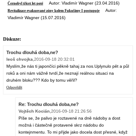
Autor: Vladimír Wagner (23.04.2016)
Černobyl třicet let poté
Autor:
Revitalizace evakuované zóny kolem Fukušimy I postupuje
Vladimír Wagner (15.07.2016)
Diskuze:
Trochu dlouhá doba,ne?
leoš chvojka
,
2016-09-18 20:32:01
Myslím,že nás ti japončíci pěkně tahaj za nos.Uplynulo pět a půl
roků a oni nám vážně tvrdí,že neznají reálnou situaci na
druhém bloku??? Kdo by tomu věřil?
Odpovědět
Re: Trochu dlouhá doba,ne?
Vojtěch Kocián
,
2016-09-18 21:26:56
Píše se, že palivo je roztavené na dně nádoby a dost
možná i částečně protavené skrz nádobu do
kontejnmentu. To mi přijde jako docela dost přesné, když