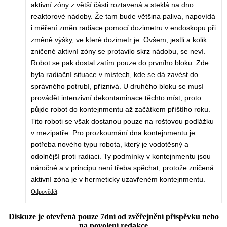
aktivní zóny z větší části roztavená a steklá na dno
reaktorové nádoby. Že tam bude většina paliva, napovídá
i měření změn radiace pomocí dozimetru v endoskopu při
změně výšky, ve které dozimetr je. Ovšem, jestli a kolik
zničené aktivní zóny se protavilo skrz nádobu, se neví.
Robot se pak dostal zatím pouze do prvního bloku. Zde
byla radiační situace v místech, kde se dá zavést do
správného potrubí, příznivá. U druhého bloku se musí
provádět intenzivní dekontaminace těchto míst, proto
půjde robot do kontejnmentu až začátkem příštího roku.
Tito roboti se však dostanou pouze na roštovou podlážku
v mezipatře. Pro prozkoumání dna kontejnmentu je
potřeba nového typu robota, který je vodotěsný a
odolnější proti radiaci. Ty podmínky v kontejnmentu jsou
náročné a v principu není třeba spěchat, protože zničená
aktivní zóna je v hermeticky uzavřeném kontejnmentu.
Odpovědět
Diskuze je otevřená pouze 7dní od zvěřejnění příspěvku nebo
na povolení redakce