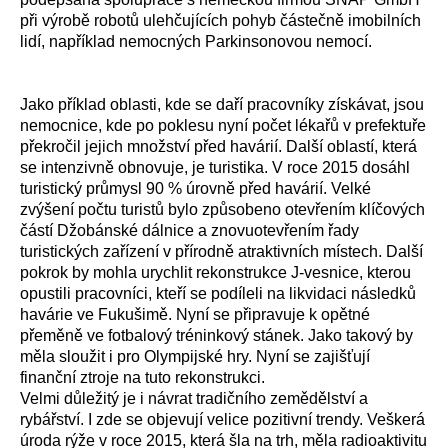
při výrobě robotů ulehčujících pohyb částečně imobilních
lidí, například nemocných Parkinsonovou nemocí.
Jako příklad oblasti, kde se daří pracovníky získávat, jsou
nemocnice, kde po poklesu nyní počet lékařů v prefektuře
překročil jejich množství před havárií. Další oblastí, která
se intenzivně obnovuje, je turistika. V roce 2015 dosáhl
turistický průmysl 90 % úrovně před havárií. Velké
zvýšení počtu turistů bylo způsobeno otevřením klíčových
částí Džobánské dálnice a znovuotevřením řady
turistických zařízení v přírodně atraktivních místech. Další
pokrok by mohla urychlit rekonstrukce J-vesnice, kterou
opustili pracovníci, kteří se podíleli na likvidaci následků
havárie ve Fukušimě. Nyní se připravuje k opětné
přeměně ve fotbalový tréninkový stánek. Jako takový by
měla sloužit i pro Olympijské hry. Nyní se zajišťují
finanční ztroje na tuto rekonstrukci.
Velmi důležitý je i návrat tradičního zemědělství a
rybářství. I zde se objevují velice pozitivní trendy. Veškerá
úroda rýže v roce 2015, která šla na trh, měla radioaktivitu