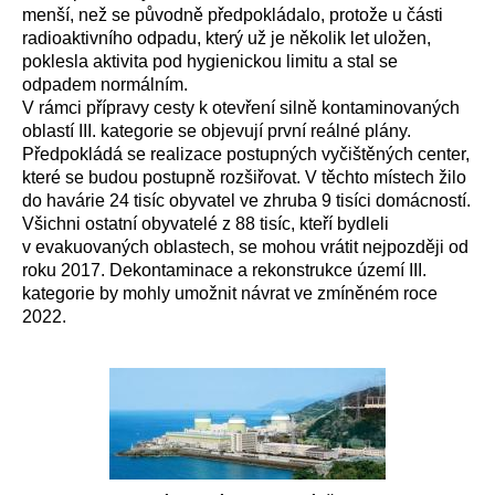
menší, než se původně předpokládalo, protože u části
radioaktivního odpadu, který už je několik let uložen,
poklesla aktivita pod hygienickou limitu a stal se
odpadem normálním.
V rámci přípravy cesty k otevření silně kontaminovaných
oblastí III. kategorie se objevují první reálné plány.
Předpokládá se realizace postupných vyčištěných center,
které se budou postupně rozšiřovat. V těchto místech žilo
do havárie 24 tisíc obyvatel ve zhruba 9 tisíci domácností.
Všichni ostatní obyvatelé z 88 tisíc, kteří bydleli
v evakuovaných oblastech, se mohou vrátit nejpozději od
roku 2017. Dekontaminace a rekonstrukce území III.
kategorie by mohly umožnit návrat ve zmíněném roce
2022.