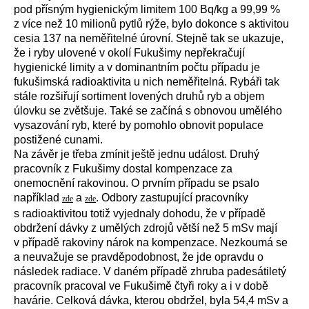
pod přísným hygienickým limitem 100 Bq/kg a 99,99 %
z více než 10 milionů pytlů rýže, bylo dokonce s aktivitou
cesia 137 na neměřitelné úrovní. Stejně tak se ukazuje,
že i ryby ulovené v okolí Fukušimy nepřekračují
hygienické limity a v dominantním počtu případu je
fukušimská radioaktivita u nich neměřitelná. Rybáři tak
stále rozšiřují sortiment lovených druhů ryb a objem
úlovku se zvětšuje. Také se začíná s obnovou umělého
vysazování ryb, které by pomohlo obnovit populace
postižené cunami.
Na závěr je třeba zmínit ještě jednu událost. Druhý
pracovník z Fukušimy dostal kompenzace za
onemocnění rakovinou. O prvním případu se psalo
například
a
. Odbory zastupující pracovníky
zde
zde
s radioaktivitou totiž vyjednaly dohodu, že v případě
obdržení dávky z umělých zdrojů větší než 5 mSv mají
v případě rakoviny nárok na kompenzace. Nezkoumá se
a neuvažuje se pravděpodobnost, že jde opravdu o
následek radiace. V daném případě zhruba padesátiletý
pracovník pracoval ve Fukušimě čtyři roky a i v době
havárie. Celková dávka, kterou obdržel, byla 54,4 mSv a