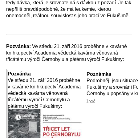
tedy dávka, která je srovnatelná s dávkou z pozadí. Je tak
nepříliš pravděpodobné, že má leukemie, kterou
onemocněl, reálnou souvislost s jeho prací ve Fukušimě.
Pozvánka:
Ve středu 21. září 2016 proběhne v kavárně
knihkupectví Academia vědecká kavárna věnovaná
třicátému výročí Černobylu a pátému výročí Fukušimy:
Pozvánka
Poznámka
Ve středu 21. září 2016 proběhne
Podrobněji jsou situace
v kavárně knihkupectví Academia
Fukušimy a srovnání F
vědecká kavárna věnovaná
Černobylu popsány v k
třicátému výročí Černobylu a
.
I poté
pátému výročí Fukušimy: