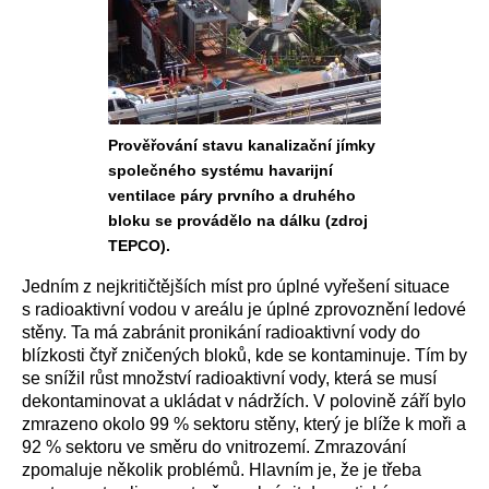
Prověřování stavu kanalizační jímky
společného systému havarijní
ventilace páry prvního a druhého
bloku se provádělo na dálku (zdroj
TEPCO).
Jedním z nejkritičtějších míst pro úplné vyřešení situace
s radioaktivní vodou v areálu je úplné zprovoznění ledové
stěny. Ta má zabránit pronikání radioaktivní vody do
blízkosti čtyř zničených bloků, kde se kontaminuje. Tím by
se snížil růst množství radioaktivní vody, která se musí
dekontaminovat a ukládat v nádržích. V polovině září bylo
zmrazeno okolo 99 % sektoru stěny, který je blíže k moři a
92 % sektoru ve směru do vnitrozemí. Zmrazování
zpomaluje několik problémů. Hlavním je, že je třeba