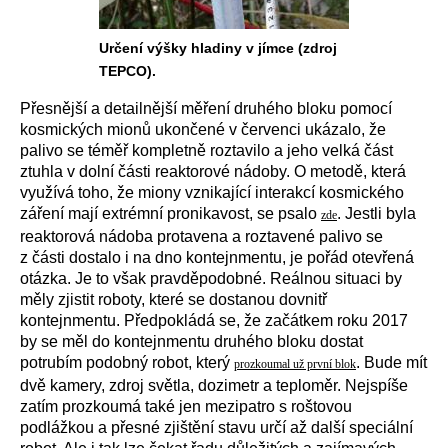
Určení výšky hladiny v jímce (zdroj
TEPCO).
Přesnější a detailnější měření druhého bloku pomocí
kosmických mionů ukončené v červenci ukázalo, že
palivo se téměř kompletně roztavilo a jeho velká část
ztuhla v dolní části reaktorové nádoby. O metodě, která
využívá toho, že miony vznikající interakcí kosmického
záření mají extrémní pronikavost, se psalo
. Jestli byla
zde
reaktorová nádoba protavena a roztavené palivo se
z části dostalo i na dno kontejnmentu, je pořád otevřená
otázka. Je to však pravděpodobné. Reálnou situaci by
měly zjistit roboty, které se dostanou dovnitř
kontejnmentu. Předpokládá se, že začátkem roku 2017
by se měl do kontejnmentu druhého bloku dostat
potrubím podobný robot, který
. Bude mít
prozkoumal už první blok
dvě kamery, zdroj světla, dozimetr a teploměr. Nejspíše
zatím prozkoumá také jen mezipatro s roštovou
podlážkou a přesné zjištění stavu určí až další speciální