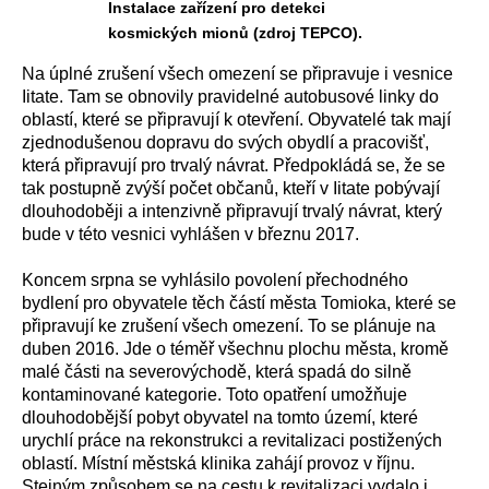
Instalace zařízení pro detekci
kosmických mionů (zdroj TEPCO).
Na úplné zrušení všech omezení se připravuje i vesnice
Iitate. Tam se obnovily pravidelné autobusové linky do
oblastí, které se připravují k otevření. Obyvatelé tak mají
zjednodušenou dopravu do svých obydlí a pracovišť,
která připravují pro trvalý návrat. Předpokládá se, že se
tak postupně zvýší počet občanů, kteří v Iitate pobývají
dlouhodoběji a intenzivně připravují trvalý návrat, který
bude v této vesnici vyhlášen v březnu 2017.
Koncem srpna se vyhlásilo povolení přechodného
bydlení pro obyvatele těch částí města Tomioka, které se
připravují ke zrušení všech omezení. To se plánuje na
duben 2016. Jde o téměř všechnu plochu města, kromě
malé části na severovýchodě, která spadá do silně
kontaminované kategorie. Toto opatření umožňuje
dlouhodobější pobyt obyvatel na tomto území, které
urychlí práce na rekonstrukci a revitalizaci postižených
oblastí. Místní městská klinika zahájí provoz v říjnu.
Stejným způsobem se na cestu k revitalizaci vydalo i