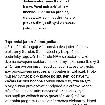
Jaderná elektrárna Ikata má tři
bloky. První nejstarší už je v
likvidaci, u druhého probíhají
úpravy, aby splnil podmínky pro
provoz, třetí je už nyní v provozu
(zdroj Shikoku)
Japonská jaderná energetika
Už téměř rok fungují v Japonsku dva jaderné bloky
elektrárny Sendai. Splnit všechny bezpečnostní
podmínky regulačního úřadu NRA se podařilo také
dvěma novějším reaktorům elektrárny Takahama (bloky 3
a 4). Tam ovšem místní soud vyhověl žádosti aktivistů,
aby provozování předběžným opatřením zakázal. Proto
musely být tyto bloky krátce po spuštění odstaveny.
Začala tak dlouhodobá soudní bitva o to, zda se tyto
bloky budou provozovat. V případě elektrárny Sendai
místní soud aktivistům nevyhověl. Zde však nyní
nastoupil po volbách nový guvernér, který měl ve
volebním programu zastavení provozu elektrárny. Hned