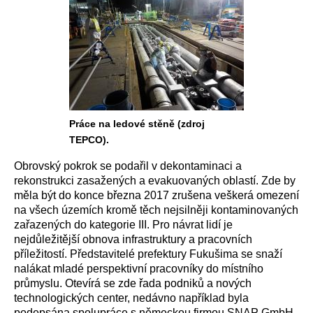
Práce na ledové stěně (zdroj
TEPCO).
Obrovský pokrok se podařil v dekontaminaci a
rekonstrukci zasažených a evakuovaných oblastí. Zde by
měla být do konce března 2017 zrušena veškerá omezení
na všech územích kromě těch nejsilněji kontaminovaných
zařazených do kategorie III. Pro návrat lidí je
nejdůležitější obnova infrastruktury a pracovních
příležitostí. Představitelé prefektury Fukušima se snaží
nalákat mladé perspektivní pracovníky do místního
průmyslu. Otevírá se zde řada podniků a nových
technologických center, nedávno například byla
podepsána spolupráce s německou firmou SNAP GmbH