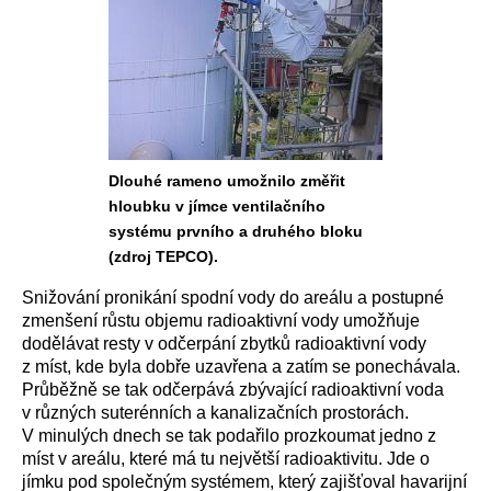
Dlouhé rameno umožnilo změřit
hloubku v jímce ventilačního
systému prvního a druhého bloku
(zdroj TEPCO).
Snižování pronikání spodní vody do areálu a postupné
zmenšení růstu objemu radioaktivní vody umožňuje
dodělávat resty v odčerpání zbytků radioaktivní vody
z míst, kde byla dobře uzavřena a zatím se ponechávala.
Průběžně se tak odčerpává zbývající radioaktivní voda
v různých suterénních a kanalizačních prostorách.
V minulých dnech se tak podařilo prozkoumat jedno z
míst v areálu, které má tu největší radioaktivitu. Jde o
jímku pod společným systémem, který zajišťoval havarijní