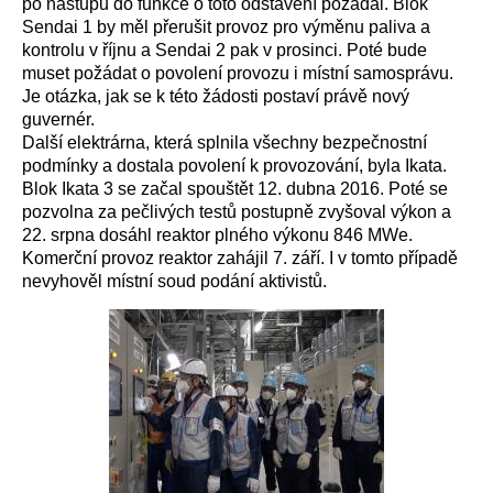
po nástupu do funkce o toto odstavení požádal. Blok
Sendai 1 by měl přerušit provoz pro výměnu paliva a
kontrolu v říjnu a Sendai 2 pak v prosinci. Poté bude
muset požádat o povolení provozu i místní samosprávu.
Je otázka, jak se k této žádosti postaví právě nový
guvernér.
Další elektrárna, která splnila všechny bezpečnostní
podmínky a dostala povolení k provozování, byla Ikata.
Blok Ikata 3 se začal spouštět 12. dubna 2016. Poté se
pozvolna za pečlivých testů postupně zvyšoval výkon a
22. srpna dosáhl reaktor plného výkonu 846 MWe.
Komerční provoz reaktor zahájil 7. září. I v tomto případě
nevyhověl místní soud podání aktivistů.