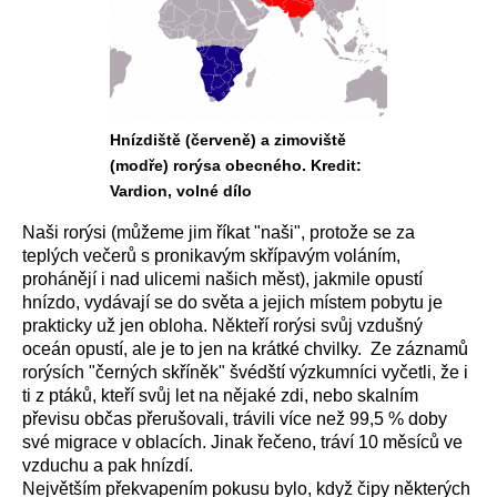
Hnízdiště (červeně) a zimoviště
(modře) rorýsa obecného. Kredit:
Vardion, volné dílo
Naši rorýsi (můžeme jim říkat "naši", protože se za
teplých večerů s pronikavým skřípavým voláním,
prohánějí i nad ulicemi našich měst), jakmile opustí
hnízdo, vydávají se do světa a jejich místem pobytu je
prakticky už jen obloha. Někteří rorýsi svůj vzdušný
oceán opustí, ale je to jen na krátké chvilky. Ze záznamů
rorýsích "černých skříněk" švédští výzkumníci vyčetli, že i
ti z ptáků, kteří svůj let na nějaké zdi, nebo skalním
převisu občas přerušovali, trávili více než 99,5 % doby
své migrace v oblacích. Jinak řečeno, tráví 10 měsíců ve
vzduchu a pak hnízdí.
Největším překvapením pokusu bylo, když čipy některých