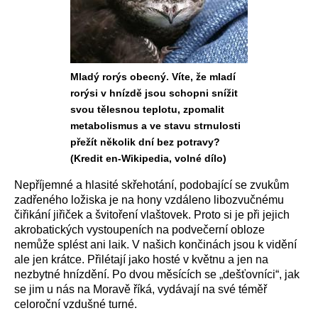
Mladý rorýs obecný. Víte, že mladí
rorýsi v hnízdě jsou schopni snížit
svou tělesnou teplotu, zpomalit
metabolismus a ve stavu strnulosti
přežít několik dní bez potravy?
(Kredit en-Wikipedia, volné dílo)
Nepříjemné a hlasité skřehotání, podobající se zvukům
zadřeného ložiska je na hony vzdáleno libozvučnému
čiřikání jiřiček a švitoření vlaštovek. Proto si je při jejich
akrobatických vystoupeních na podvečerní obloze
nemůže splést ani laik. V našich končinách jsou k vidění
ale jen krátce. Přilétají jako hosté v květnu a jen na
nezbytné hnízdění. Po dvou měsících se „dešťovníci“, jak
se jim u nás na Moravě říká, vydávají na své téměř
celoroční vzdušné turné.