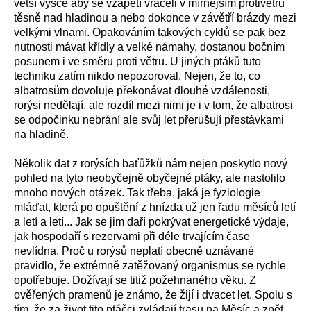
větší výšce aby se vzápětí vraceli v mírnějším protivětru
těsně nad hladinou a nebo dokonce v závětří brázdy mezi
velkými vlnami. Opakováním takových cyklů se pak bez
nutnosti mávat křídly a velké námahy, dostanou bočním
posunem i ve směru proti větru. U jiných ptáků tuto
techniku zatím nikdo nepozoroval. Nejen, že to, co
albatrosům dovoluje překonávat dlouhé vzdálenosti,
rorýsi nedělají, ale rozdíl mezi nimi je i v tom, že albatrosi
se odpočinku nebrání ale svůj let přerušují přestávkami
na hladině.
Několik dat z rorýsích baťůžků nám nejen poskytlo nový
pohled na tyto neobyčejně obyčejné ptáky, ale nastolilo
mnoho nových otázek. Tak třeba, jaká je fyziologie
mláďat, která po opuštění z hnízda už jen řadu měsíců letí
a letí a letí... Jak se jim daří pokrývat energetické výdaje,
jak hospodaří s rezervami při déle trvajícím čase
nevlídna. Proč u rorýsů neplatí obecně uznávané
pravidlo, že extrémně zatěžovaný organismus se rychle
opotřebuje. Dožívají se titiž požehnaného věku. Z
ověřených pramenů je známo, že žijí i dvacet let. Spolu s
tím, že za život tito ptáčci zvládají trasu na Měsíc a zpět