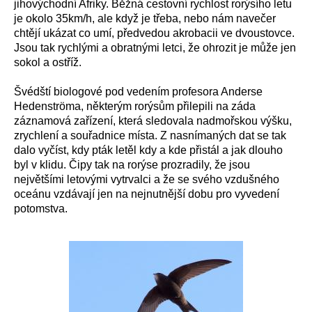
jihovýchodní Afriky. Běžná cestovní rychlost rorýsího letu
je okolo 35km/h, ale když je třeba, nebo nám navečer
chtějí ukázat co umí, předvedou akrobacii ve dvoustovce.
Jsou tak rychlými a obratnými letci, že ohrozit je může jen
sokol a ostříž.
Švédští biologové pod vedením profesora Anderse
Hedenströma, některým rorýsům přilepili na záda
záznamová zařízení, která sledovala nadmořskou výšku,
zrychlení a souřadnice místa. Z nasnímaných dat se tak
dalo vyčíst, kdy pták letěl kdy a kde přistál a jak dlouho
byl v klidu. Čipy tak na rorýse prozradily, že jsou
největšími letovými vytrvalci a že se svého vzdušného
oceánu vzdávají jen na nejnutnější dobu pro vyvedení
potomstva.