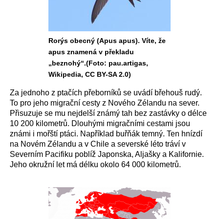
Rorýs obecný (Apus apus). Víte, že
apus znamená v překladu
„beznohý“.(Foto: pau.artigas,
Wikipedia, CC BY-SA 2.0)
Za jednoho z ptačích přeborníků se uvádí břehouš rudý.
To pro jeho migrační cesty z Nového Zélandu na sever.
Přisuzuje se mu nejdelší známý tah bez zastávky o délce
10 200 kilometrů. Dlouhými migračními cestami jsou
známi i mořští ptáci. Například buřňák temný. Ten hnízdí
na Novém Zélandu a v Chile a severské léto tráví v
Severním Pacifiku poblíž Japonska, Aljašky a Kalifornie.
Jeho okružní let má délku okolo 64 000 kilometrů.