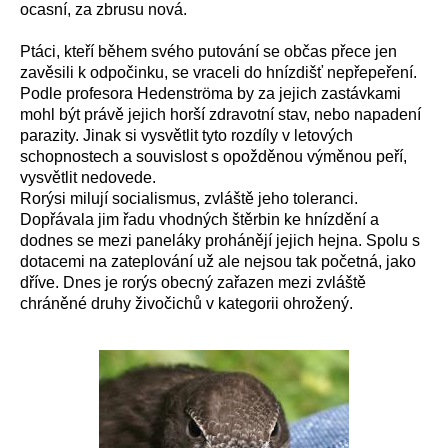
ocasní, za zbrusu nová.
Ptáci, kteří během svého putování se občas přece jen
zavěsili k odpočinku, se vraceli do hnízdišť nepřepeření.
Podle profesora Hedenströma by za jejich zastávkami
mohl být právě jejich horší zdravotní stav, nebo napadení
parazity. Jinak si vysvětlit tyto rozdíly v letových
schopnostech a souvislost s opožděnou výměnou peří,
vysvětlit nedovede.
Rorýsi milují socialismus, zvláště jeho toleranci.
Dopřávala jim řadu vhodných štěrbin ke hnízdění a
dodnes se mezi paneláky prohánějí jejich hejna. Spolu s
dotacemi na zateplování už ale nejsou tak početná, jako
dříve. Dnes je rorýs obecný zařazen mezi zvláště
chráněné druhy živočichů v kategorii ohrožený.