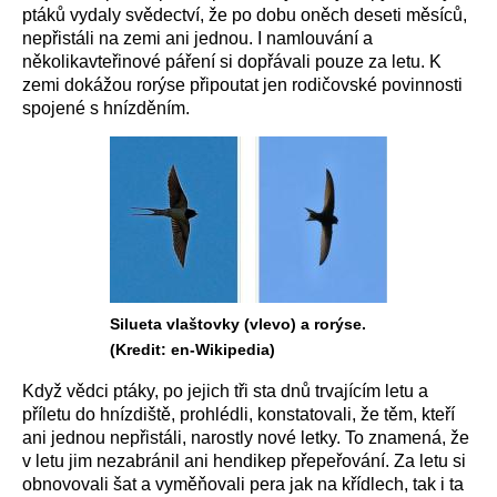
ptáků vydaly svědectví, že po dobu oněch deseti měsíců,
nepřistáli na zemi ani jednou. I namlouvání a
několikavteřinové páření si dopřávali pouze za letu. K
zemi dokážou rorýse připoutat jen rodičovské povinnosti
spojené s hnízděním.
Silueta vlaštovky (vlevo) a rorýse.
(Kredit: en-Wikipedia)
Když vědci ptáky, po jejich tři sta dnů trvajícím letu a
příletu do hnízdiště, prohlédli, konstatovali, že těm, kteří
ani jednou nepřistáli, narostly nové letky. To znamená, že
v letu jim nezabránil ani hendikep přepeřování. Za letu si
obnovovali šat a vyměňovali pera jak na křídlech, tak i ta