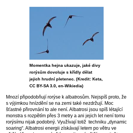
Momentka hejna ukazuje, jaké divy
rorýsům dovoluje s křídly dělat
jejich hrudní pletenec. (Kredit: Keta,
CC BY-SA 3.0, en-Wikiedia)
Mnozí připodobňují rorýse k albatrosům. Nejspíš proto, že
s výjimkou hnízdění se na zemi také nezdržují. Moc
šťastné přirovnání to ale není. Albatrosi jsou spíš létající
monstra s rozpětím přes 3 metry a ani jejich let není tomu
rorýsímu nijak podobný. Využívají totiž techniku „dynamic
soaring“. Albatrosi energii získávají letem po větru ve