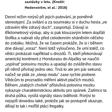
zastávky v letu. (Kredit:
Hedenström, et al.: 2016)
Denní režim rorýsů při jejich putování, je poměrně
stereotypní. Za svítání a za soumraku si v duchu hesla „ve
zdravém těle zdravý duch“, zasportují. Dávají si
tříkilometrový výstup, aby si pak klouzavým letem dopřáli
šlofíka a nabrali síly před celodenním sháněním něčeho
do zobáku. Možná, že se časem prokáže, že si i během
dne dávají „voraz“. Není totiž vyloučeno, že umí totéž, co
vědci prokázali například u drozdů. Ti, kteří překonávají
americký kontinent z Hondurasu do Aljašky se naučili
„vypínat“ polovinu mozku a upadají do zvláštního stavu
při němž přivírají jedno oko. Trvá to ale jen pár sekund,
načež se pták ze „sleep modu" zase rychle probere.
Vědcům to prozradilo měření aktivit ptačích mozků.
Během „slabých chvilek“ příslušná polovina mozku
vykazuje charakteristickou aktivitu pro spánek. Zatímco ta
druhá půlka, vysílá signály stavu bdělosti. Rorýsi to
nejspíš dovedou také, protože jak se postupně ukazuje,
dělají to tak i mořští ptáci fregatky.