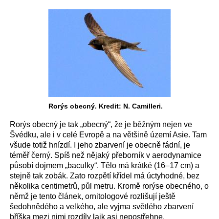
Rorýs obecný. Kredit: N. Camilleri.
Rorýs obecný je tak „obecný“, že je běžným nejen ve
Švédku, ale i v celé Evropě a na většině území Asie. Tam
všude totiž hnízdí. I jeho zbarvení je obecně fádní, je
téměř černý. Spíš než nějaký přeborník v aerodynamice
působí dojmem „baculky“. Tělo má krátké (16–17 cm) a
stejně tak zobák. Zato rozpětí křídel má úctyhodné, bez
několika centimetrů, půl metru. Kromě rorýse obecného, o
němž je tento článek, ornitologové rozlišují ještě
šedohnědého a velkého, ale vyjma světlého zbarvení
bříška mezi nimi rozdíly laik asi nepostřehne.