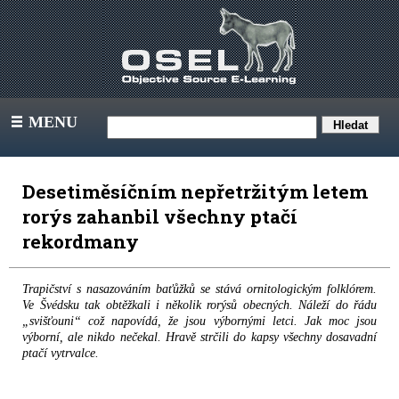
MENU
III
Desetiměsíčním nepřetržitým letem
rorýs zahanbil všechny ptačí
rekordmany
Trapičství s nasazováním baťůžků se stává ornitologickým folklórem.
Ve Švédsku tak obtěžkali i několik rorýsů obecných. Náleží do řádu
„svišťouni“ což napovídá, že jsou výbornými letci. Jak moc jsou
výborní, ale nikdo nečekal. Hravě strčili do kapsy všechny dosavadní
ptačí vytrvalce.