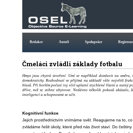
Redakce
Autoři
Spolupráce
Registrac
Čmeláci zvládli základy fotbalu
Hmyz jsou chytrá stvoření. Umí se například domluvit na směru, 
demokraticky. Rozhodnutí se přijímá na základě vůle největší frak
hlasů. Při horším počasí roj včel uplatní zrychlené řízení a nutný p
dříve, než se stihne ubytovat. Nedávno několik pokusů ukázalo, ž
inteligencí a schopnostmi se učit.
Kognitivní funkce
Jejich prostřednictvím vnímáme svět. Reagujeme na to, co 
zvládáme řešit úkoly, které před nás život staví. Do češtiny