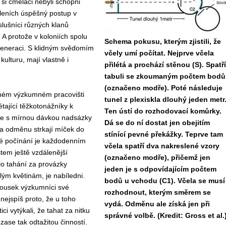
si čmeláci nebyli schopni
oleních úspěšný postup v
íslušníci různých klanů
. A protože v koloniích spolu
Schema pokusu, kterým zjistili, že
a generaci. S klidným svědomím
včely umí počítat. Nejprve včela
kulturu, mají vlastně i
přilétá a prochází stěnou (S). Spatří
tabuli se zkoumaným počtem bodů
(označeno modře). Poté následuje
jném výzkumném pracovišti
tunel z plexiskla dlouhý jeden metr
étající těžkotonážníky k
Ten ústí do rozhodovací komůrky.
e s mírnou dávkou nadsázky
Dá se do ní dostat jen obejitím
 Za odměnu strkají míček do
stínící pevné překážky. Teprve tam
é počínání je každodenním
včela spatří dva nakreslené vzory
tem ještě vzdálenější
(označeno modře), přičemž jen
lo tahání za provázky
jeden je s odpovídajícím počtem
ým květinám, je nabíledni.
bodů u vchodu (C1). Včela se musí
ousek výzkumníci své
rozhodnout, kterým směrem se
 nejspíš proto, že u toho
vydá. Odměnu ale získá jen při
ici vytýkali, že tahat za nitku
správné volbě. (Kredit: Gross et al.
zase tak odtažitou činností.