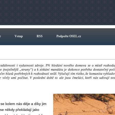
e
Vstup
RSS
Podpořte OSEL.cz
vzdálenosti i vydatnosti zdroje. Při hledání nového domova se o místě rozhodu
ce (nejsilnější „strany“) a k získání mandátu je dokonce potřeba dostatečný poč
očet hlasů potřebných k rozhodnutí sníží. Vylučují tím riziko, že komunita vyhlado
e včely umí počítat. V poslední době to ale jsou čmeláci, kteří nás udivují sv
se kolem nás děje a díky jim
 se někdy překládají jako