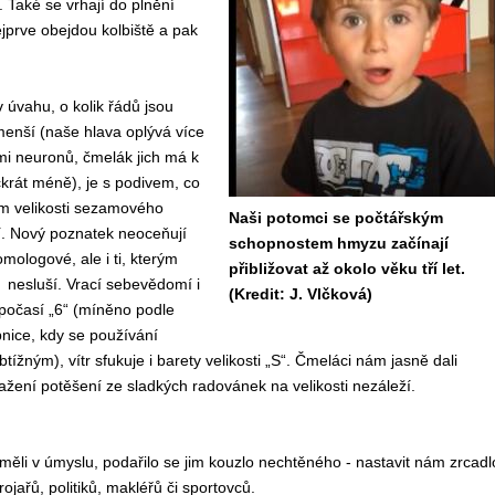
. Také se vrhají do plnění
jprve obejdou kolbiště a pak
úvahu, o kolik řádů jsou
enší (naše hlava oplývá více
mi neuronů, čmelák jich má k
íckrát méně), je s podivem, co
 velikosti sezamového
Naši potomci se počtářským
í. Nový poznatek neoceňují
schopnostem hmyzu začínají
omologové, ale i ti, kterým
přibližovat až okolo věku tří let.
 nesluší. Vrací sebevědomí i
(Kredit: J. Vlčková)
počasí „6“ (míněno podle
nice, kdy se používání
tížným), vítr sfukuje i barety velikosti „S“. Čmeláci nám jasně dali
ažení potěšení ze sladkých radovánek na velikosti nezáleží.
měli v úmyslu, podařilo se jim kouzlo nechtěného - nastavit nám zrcadl
ojařů, politiků, makléřů či sportovců.