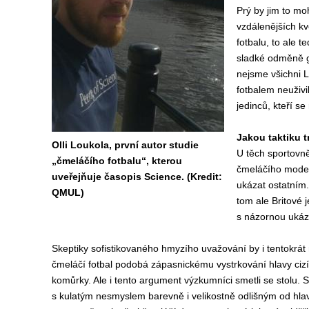
Prý by jim to mo
vzdálenějších kv
fotbalu, to ale 
sladké odměně g
nejsme všichni L
fotbalem neuživi
jedinců, kteří s
Jakou taktiku t
Olli Loukola, první autor studie
U těch sportovn
„čmeláčího fotbalu“, kterou
čmeláčího modelu
uveřejňuje časopis Science. (Kredit:
ukázat ostatním.
QMUL)
tom ale Britové 
s názornou ukáz
Skeptiky sofistikovaného hmyzího uvažování by i tentokrá
čmeláčí fotbal podobá zápasnickému vystrkování hlavy ciz
komůrky. Ale i tento argument výzkumníci smetli se stolu. S
s kulatým nesmyslem barevně i velikostně odlišným od hl