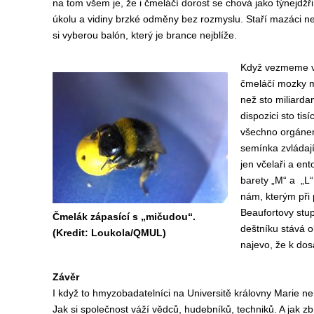
na tom všem je, že i čmeláčí dorost se chová jako týnejdžři
úkolu a vidiny brzké odměny bez rozmyslu. Staří mazáci ne
si vyberou balón, který je brance nejblíže.
Když vezmeme v 
čmeláčí mozky m
než sto miliarda
dispozici sto tis
všechno orgánem
semínka zvládaj
jen včelaři a ent
barety „M“ a „L“
nám, kterým při 
Beaufortovy stup
Čmelák zápasící s „mičudou“.
deštníku stává ob
(Kredit: Loukola/QMUL)
najevo, že k dos
Závěr
I když to hmyzobadatelníci na Universitě královny Marie ne
Jak si společnost váží vědců, hudebníků, techniků. A jak zbr