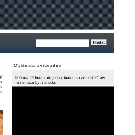
Myšlenka a video dne
jí
Deň má 24 hodín, do jednej bedne sa zmestí 24 pív...
et
To nemôže byť náhoda.
ví
ou