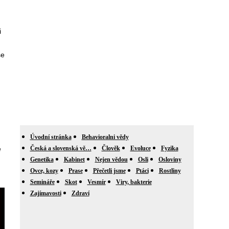
i
se
Úvodní stránka
Behavioralni vědy
e
Česká a slovenská vě…
Člověk
Evoluce
Fyzika
Genetika
Kabinet
Nejen vědou
Osli
Osloviny
Ovce, kozy
Prase
Přečetli jsme
Ptáci
Rostliny
Semináře
Skot
Vesmír
Viry, bakterie
Zajímavosti
Zdraví