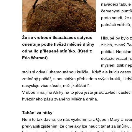
naváděcí tabule 
červenými puntík
proto soudí, že 
patnácti volitelů
Že se vruboun Scarabaeus satyrus
Hloupé by bylo z
orientuje podle hvězd mléčné dráhy
z nich, zvaný
Pa
odhalilo přilepené stínítko. (Kredit:
počítat. Neoklam
Eric Warrant)
dokáže vracet na
myšlení tolik ne
stolu si odvalí uhamouněnou kuličku. Když ale kuldu cestou 
zmíněný počtář, s neustálým přehledem svých kroků, i kdy
nasysluje více zásob, než „kuličkáři“.
Vrubouni na jihu Afriky na to jdou ještě jinak. Zvládli částeč
hvězdného pásu zvaného Mléčná dráha.
Tahání za nitky
Není to tak dávno, co nás výzkumníci z Queen Mary Univer
překvapili zjištěním, že čmeláky lze naučit tahat za šňůrku.