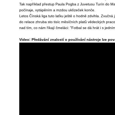
Tak například přestup Paula Pogba z Juvetusu Turín do Manc
počínaje, vytápěním a mzdou uklízeček konče.
Letos Čínská liga tuto laťku ještě o hodně zdvihla. Zvučná
do relace zhruba sto tisíc měsíčních platů vědeckých pra
nad tím, co nám říkají čmeláci: "Fotbal se dá hrát i s jedn
Video: Předávání znalostí o používání nástroje lze pov