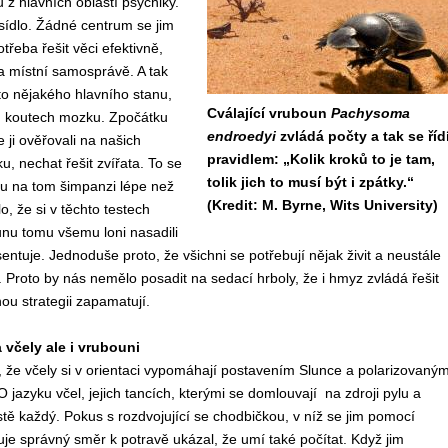
 z hlavních oblastí psychiky.
h sídlo. Žádné centrum se jim
třeba řešit věci efektivně,
na místní samosprávě. A tak
to nějakého hlavního stanu,
Cválající vruboun
Pachysoma
ch koutech mozku. Zpočátku
endroedyi
zvládá počty a tak se říd
 ji ověřovali na našich
pravidlem: „Kolik kroků to je tam,
u, nechat řešit zvířata. To se
tolik jich to musí být i zpátky.“
ou na tom šimpanzi lépe než
(Kredit: M. Byrne, Wits University)
o, že si v těchto testech
runu tomu všemu loni nasadili
entuje. Jednoduše proto, že všichni se potřebují nějak živit a neustále
 Proto by nás nemělo posadit na sedací hrboly, že i hmyz zvládá řešit
ou strategii zapamatují.
 včely ale i vrubouni
 že včely si v orientaci vypomáhají postavením Slunce a polarizovaný
 jazyku včel, jejich tancích, kterými se domlouvají na zdroji pylu a
istě každý. Pokus s rozdvojující se chodbičkou, v níž se jim pomocí
uje správný směr k potravě ukázal, že umí také počítat. Když jim