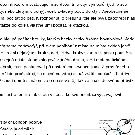
opatřili vzorem sestávajícím ze dvou, tří a čtyř symbolů (jedno zda
y, nebo žlutými citrony), včely zvládaly počty do čtyř. Všeobecně se
umí počítat do pěti. K rozhodnutí o přesunu roje ale bývá zapotřebí hla
, takže do kolika vlastně umí počítat, je otázkou.
a hloupé počítat brouky, kterým hezky česky říkáme hovniválové. Jede
chysoma endroedyi
, při svém pobíhání z místa na místo zvládá ještě
e ho ani nějaký ten krok vpřed, či dva kroky vzad a i v písku pouště se
 stejná místa. Jeho kolegové z jiného druhu, kteří matematického
pobrali, musí postupovat při obstarávání žvance jinak. Z prostřeného
někde prošustrují, ke stejnému zdroji se už vrátit nedokáží. To dříve
ž chodí domů s málem zato opakovaně, tak ve finále do svého příbytk
ně i astronomii a tak chodí v noci a ke své orientaci využívají svit
sity of London poprvé
 Stačilo je odměnit