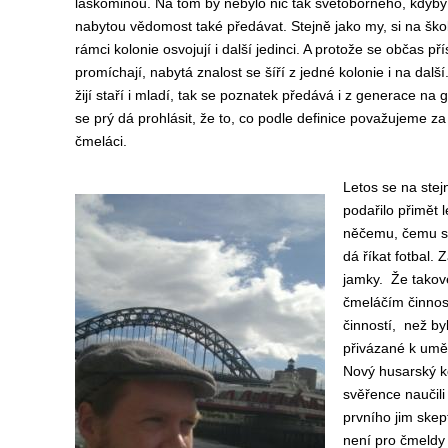
laskominou. Na tom by nebylo nic tak světoborného, kdyby 
nabytou vědomost také předávat. Stejně jako my, si na šk
rámci kolonie osvojují i další jedinci. A protože se občas př
promíchají, nabytá znalost se šíří z jedné kolonie i na další
žijí staří i mladí, tak se poznatek předává i z generace n
se prý dá prohlásit, že to, co podle definice považujeme za 
čmeláci.
Letos se na ste
podařilo přimět l
něčemu, čemu s
dá říkat fotbal.
jamky. Že takov
čmeláčím činnos
činností, než by
přivázané k uměl
Nový husarský k
svěřence naučili
prvního jim skept
není pro čmeldy 