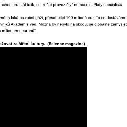
hesteru stál tolik, co roční provoz čtyř nemocnic. Platy specialistů
 jména láká na roční gáži, přesahující 100 milionů eur. To se dostáváme
covníků Akademie věd. Možná by nebylo na škodu, se globálně zamyslet
ím milionem neuronů".
ažovat za šíření kultury. (Science magazine)