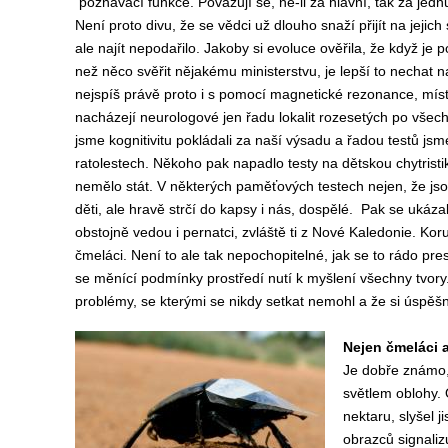
poznávací funkce. Považují se, ne-li za hlavní, tak za jednu
Není proto divu, že se vědci už dlouho snaží přijít na jejic
ale najít nepodařilo. Jakoby si evoluce ověřila, že když je po
než něco svěřit nějakému ministerstvu, je lepší to nechat 
nejspíš právě proto i s pomocí magnetické rezonance, mís
nacházejí neurologové jen řadu lokalit rozesetých po vše
jsme kognitivitu pokládali za naší výsadu a řadou testů jsme
ratolestech. Někoho pak napadlo testy na dětskou chytristik
nemělo stát. V některých paměťových testech nejen, že js
děti, ale hravě strčí do kapsy i nás, dospělé. Pak se ukázal
obstojně vedou i pernatci, zvláště ti z Nové Kaledonie. Ko
čmeláci. Není to ale tak nepochopitelné, jak se to rádo pres
se měnící podmínky prostředí nutí k myšlení všechny tvory.
problémy, se kterými se nikdy setkat nemohl a že si úspěšn
Nejen čmeláci a
Je dobře známo,
světlem oblohy. O
nektaru, slyšel j
obrazců signaliz