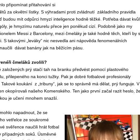
hlo připomínat přitahování si
ětů za okvětní lístky. S výhradami proti zvládnutí základního pravidla
teď budou mít odpůrci hmyzí inteligence hodně těžké. Potřeba dávat kvůl
óly, je hmyzímu naturelu přece jen poněkud cizí. Podobně jako my
ionelem Messi z Barcelony, mezi čmeláky je také hodně těch, kteří by 
li. S takovými „leváky“ nic nesvedla ani nápověda fenomenálních
e naučili dávat banány jak na běžícím pásu.
renéři čmeláků zvolili?
ě založených prý stačí tah na branku předvést pomocí plastového
, přilepeného na konci tužky. Pak je dobré fotbalové profesionály
 Takové koukání z „tribuny“, jak se to správně má dělat, prý funguje. V
jen okopírovali našeho Komenského. Ten jako první začal razit heslo, ž
kou je učení mnohem snazší.
t mohlo napadnout, že se
ího vetřelce ze soukromé
vé svěřence naučili hrát fotbal
av případných soků. Úsměvné