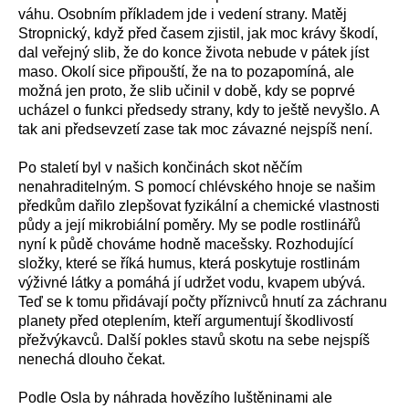
váhu. Osobním příkladem jde i vedení strany. Matěj
Stropnický, když před časem zjistil, jak moc krávy škodí,
dal veřejný slib, že do konce života nebude v pátek jíst
maso. Okolí sice připouští, že na to pozapomíná, ale
možná jen proto, že slib učinil v době, kdy se poprvé
ucházel o funkci předsedy strany, kdy to ještě nevyšlo. A
tak ani předsevzetí zase tak moc závazné nejspíš není.
Po staletí byl v našich končinách skot něčím
nenahraditelným. S pomocí chlévského hnoje se našim
předkům dařilo zlepšovat fyzikální a chemické vlastnosti
půdy a její mikrobiální poměry. My se podle rostlinářů
nyní k půdě chováme hodně macešsky. Rozhodující
složky, které se říká humus, která poskytuje rostlinám
výživné látky a pomáhá jí udržet vodu, kvapem ubývá.
Teď se k tomu přidávají počty příznivců hnutí za záchranu
planety před oteplením, kteří argumentují škodlivostí
přežvýkavců. Další pokles stavů skotu na sebe nejspíš
nenechá dlouho čekat.
Podle Osla by náhrada hovězího luštěninami ale