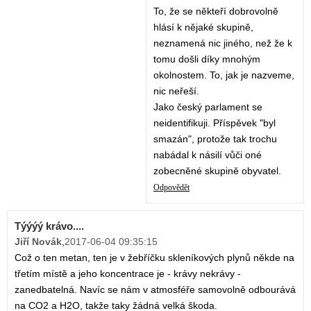
To, že se někteří dobrovolně
hlásí k nějaké skupině,
neznamená nic jiného, než že k
tomu došli díky mnohým
okolnostem. To, jak je nazveme,
nic neřeší.
Jako český parlament se
neidentifikuji. Příspěvek "byl
smazán", protože tak trochu
nabádal k násilí vůči oné
zobecněné skupině obyvatel.
Odpovědět
Týýýý krávo....
Jiří Novák
,
2017-06-04 09:35:15
Což o ten metan, ten je v žebříčku skleníkových plynů někde na
třetím místě a jeho koncentrace je - krávy nekrávy -
zanedbatelná. Navíc se nám v atmosféře samovolně odbourává
na CO2 a H2O, takže taky žádná velká škoda.