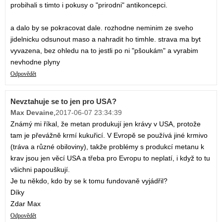
probihali s timto i pokusy o "prirodni" antikoncepci.
a dalo by se pokracovat dale. rozhodne neminim ze sveho
jidelnicku odsunout maso a nahradit ho timhle. strava ma byt
vyvazena, bez ohledu na to jestli po ni "pšoukám" a vyrabim
nevhodne plyny
Odpovědět
Nevztahuje se to jen pro USA?
Max Devaine
,
2017-06-07 23:34:39
Známý mi říkal, že metan produkují jen krávy v USA, protože
tam je převážně krmí kukuřicí. V Evropě se používá jiné krmivo
(tráva a různé obiloviny), takže problémy s produkcí metanu k
krav jsou jen věcí USA a třeba pro Evropu to neplatí, i když to tu
všichni papouškují.
Je tu někdo, kdo by se k tomu fundovaně vyjádřil?
Díky
Zdar Max
Odpovědět