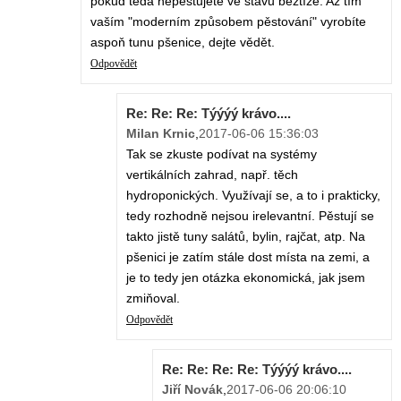
pokud teda nepěstujete ve stavu beztíže. Až tím
vaším "moderním způsobem pěstování" vyrobíte
aspoň tunu pšenice, dejte vědět.
Odpovědět
Re: Re: Re: Týýýý krávo....
Milan Krnic
,
2017-06-06 15:36:03
Tak se zkuste podívat na systémy
vertikálních zahrad, např. těch
hydroponických. Využívají se, a to i prakticky,
tedy rozhodně nejsou irelevantní. Pěstují se
takto jistě tuny salátů, bylin, rajčat, atp. Na
pšenici je zatím stále dost místa na zemi, a
je to tedy jen otázka ekonomická, jak jsem
zmiňoval.
Odpovědět
Re: Re: Re: Re: Týýýý krávo....
Jiří Novák
,
2017-06-06 20:06:10