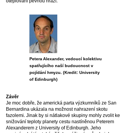
oteplování pevnou hrází.
Petera Alexander, vedoucí kolektivu
spatřujícího naší budoucnost v
pojídání hmyzu. (Kredit: University
of Edinburgh)
Závěr
Je moc dobře, že americká parta výzkumníků ze San
Bernardina ukázala na možnost nahrazení skotu
fazolemi. Jinak by si nátlakové skupiny mohly zvolit ke
snižování teploty planety cestu nastíněnou Peterem
Alexanderem z University of Edinburgh. Jeho