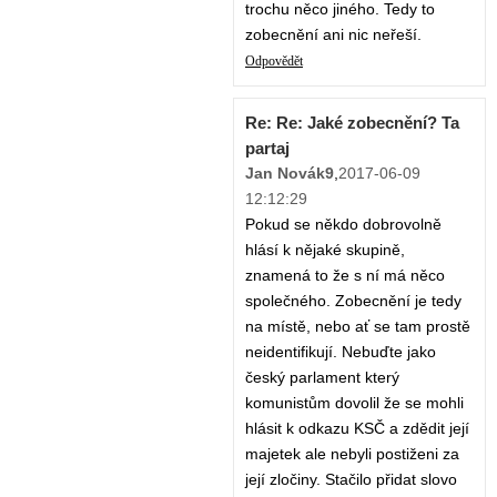
trochu něco jiného. Tedy to
zobecnění ani nic neřeší.
Odpovědět
Re: Re: Jaké zobecnění? Ta
partaj
Jan Novák9
,
2017-06-09
12:12:29
Pokud se někdo dobrovolně
hlásí k nějaké skupině,
znamená to že s ní má něco
společného. Zobecnění je tedy
na místě, nebo ať se tam prostě
neidentifikují. Nebuďte jako
český parlament který
komunistům dovolil že se mohli
hlásit k odkazu KSČ a zdědit její
majetek ale nebyli postiženi za
její zločiny. Stačilo přidat slovo