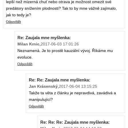
lepší než mizerná chuť nebo otrava je možnost omezit své
predátory snížením plodnosti? Tak to by mne vážně zajímalo,
jak to tedy je?
Odpovědět
Re: Zaujala mne myšlenka:
Milan Krnic
,
2017-06-03 17:01:26
Neznamená. Je to prostě kauzální vývoj. Říkáme mu
evoluce.
Odpovědět
Re: Re: Zaujala mne myšlenka:
Jan Krásenský
,
2017-06-04 13:15:25
Takže ta věta z článku je nepravdivá, zavádivá a
manipulující?
Odpovědět
Re: Re: Re: Zaujala mne myšlenka: