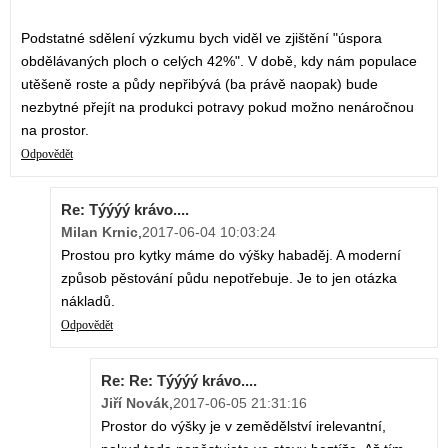
Podstatné sdělení výzkumu bych viděl ve zjištění "úspora
obdělávaných ploch o celých 42%". V době, kdy nám populace
utěšeně roste a půdy nepřibývá (ba právě naopak) bude
nezbytné přejít na produkci potravy pokud možno nenáročnou
na prostor.
Odpovědět
Re: Týýýý krávo....
Milan Krnic
,
2017-06-04 10:03:24
Prostou pro kytky máme do výšky habaděj. A moderní
způsob pěstování půdu nepotřebuje. Je to jen otázka
nákladů.
Odpovědět
Re: Re: Týýýý krávo....
Jiří Novák
,
2017-06-05 21:31:16
Prostor do výšky je v zemědělství irelevantní,