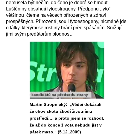
nemusela být něčím, do čeho je dobré se hrnout.
Luštěniny obsahují fytoestrogeny. Předponu „fyto“
většinou čteme na věcech přirozených a zdraví
prospěšných. Přirozené jsou i fytoestrogeny, nicméně jde
o látky, kterými se rostliny brání před spásáním. Snižují
jimi svým predátorům plodnost.
Martin Stropnický: „Vědci dokázali,
že chov skotu škodí životnímu
prostředí…. a proto jsem se rozhodl,
že až do konce života nebudu jíst v
pátek maso.“ (5.12..2009)