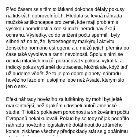
Před časem se s těmito látkami dokonce dělaly pokusy
na lidských dobrovolnících. Hledala se levná náhrada
mužské antikoncepce pro země, kde mají problém s
vysokou porodností a kde si muži neradi navlékají
ochranu. Výsledky, co do snížení počtu spermií, byly
slibné až na to, že fytoestrogeny markýrují aktivitu
ženského hormonu estrogenu a u mužů jejich přemíra po
čase také vyvolávala ranní nevolnosti. Spolu s nimi se
ochota mladých mužů pokračovat v pokusu vytratila a
indický pokus vyšuměl do ztracena. Možná ale, když teď
už budeme vědět, že to je pro dobro planety, náhradu
hovězího fazolemi ustojíme lépe než Asiaté, kterým šlo
jen o sex.
Efekt náhrady hovězího za luštěniny by mohl být ještě
markantnější, než k jakému dospěli autoři americké
studie. Ti totiž s poklesem porodnosti a snižováním počtu
Evropanů nekalkulovali. Pokud by se tedy nějak podařilo
náhradu hovězího legislativně dotáhnout do zdárného
konce, získáme všechny předpoklady stát se globálnímu