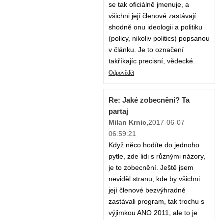
se tak oficiálně jmenuje, a
všichni její členové zastávají
shodně onu ideologii a politiku
(policy, nikoliv politics) popsanou
v článku. Je to označení
takříkajíc precisní, vědecké.
Odpovědět
Re: Jaké zobecnění? Ta
partaj
Milan Krnic
,
2017-06-07
06:59:21
Když něco hodíte do jednoho
pytle, zde lidi s různými názory,
je to zobecnění. Ještě jsem
neviděl stranu, kde by všichni
její členové bezvýhradně
zastávali program, tak trochu s
výjimkou ANO 2011, ale to je