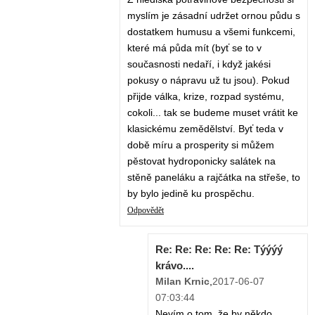
myslím je zásadní udržet ornou půdu s
dostatkem humusu a všemi funkcemi,
které má půda mít (byť se to v
současnosti nedaří, i když jakési
pokusy o nápravu už tu jsou). Pokud
přijde válka, krize, rozpad systému,
cokoli... tak se budeme muset vrátit ke
klasickému zemědělství. Byť teda v
době míru a prosperity si můžem
pěstovat hydroponicky salátek na
stěně paneláku a rajčátka na střeše, to
by bylo jedině ku prospěchu.
Odpovědět
Re: Re: Re: Re: Re: Týýýý
krávo....
Milan Krnic
,
2017-06-07
07:03:44
Nevím o tom, že by někdo