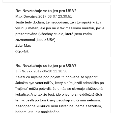
Re: Nevztahuje se to jen pro USA?
Max Devaine
,
2017-06-07 23:39:51
Ještě tedy dodám, že nepopírám, že i Evropské krávy
vylučují metan, ale jen né v tak masivním měřítku, jak je
prezentováno (všechny studie, které jsem zatím
zaznamenal, jsou z USA).
Zdar Max
Odpovědět
Re: Nevztahuje se to jen pro USA?
Jiří Novák
,
2017-06-10 22:18:56
Záleží co myslíte pod pojem "fundovaně se vyjádřit".
Jakožto syn veterinářův, který s ním jezdil odmalička po
"rajónu" můžu potvrdit, že u nás se skrmuje silážovaná
kukuřice. A to tak že fest, jde o jedno z nejdůležitějších
krmiv. Jestli po tom krávy pšoukají víc či míň netuším.
Každopádně kukuřice není luštěnina, nemá s fazolem,
bobem, atd. nic společného.