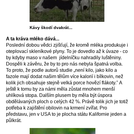
Kávy škodí dvakrát...
A ta kráva mléko dává...
Poslední dobou vědci zjišťují, že kromě mléka produkuje i
oteplovací skleníkové plyny. To je dovedlo až k úvaze - co
by kdyby maso v našem jídelníčku nahradily luštěniny.
Dospěli k závěru, že by to pro nás nebyla špatná volba.
To proto, že podle autorů studie „není kilo, jako kilo a
fazole mají dodat našim tělům více kalorií i bílkovin, než
kolik jich obsahuje stejně velká porce hovězí flákoty." A
ještě k tomu by za námi měla zůstat mnohem menší
uhlíková stopa. Dalším plusem by měla být úspora
obdělávaných ploch o celých 42 %. Právě tolik jich je totiž
potřeba k zajištění obilovin na krmení zvířat. Pro
představu, jen v USA to je plocha státu Kalifornie jeden a
půlkrát.