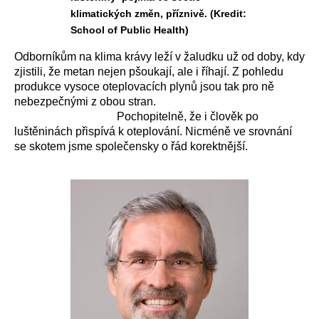
klimatických změn, příznivě. (Kredit:
School of Public Health)
Odborníkům na klima krávy leží v žaludku už od doby, kdy
zjistili, že metan nejen pšoukají, ale i říhají. Z pohledu
produkce vysoce oteplovacích plynů jsou tak pro ně
nebezpečnými z obou stran.
Pochopitelně, že i člověk po
luštěninách přispívá k oteplování. Nicméně ve srovnání
se skotem jsme společensky o řád korektnější.