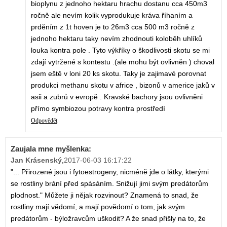
bioplynu z jednoho hektaru hrachu dostanu cca 450m3
ročně ale nevím kolik vyprodukuje kráva říhaním a
prděním z 1t hoven je to 26m3 cca 500 m3 ročně z
jednoho hektaru taky nevím zhodnouti koloběh uhlíků
louka kontra pole . Tyto výkříky o škodlivosti skotu se mi
zdají vytržené s kontestu .(ale mohu být ovlivněn ) choval
jsem eště v loni 20 ks skotu. Taky je zajimavé porovnat
produkci methanu skotu v africe , bizonů v americe jaků v
asii a zubrů v evropě . Kravské bachory jsou ovlivněni
přímo symbiozou potravy kontra prostředí
Odpovědět
Zaujala mne myšlenka:
Jan Krásenský
,
2017-06-03 16:17:22
"... Přirozené jsou i fytoestrogeny, nicméně jde o látky, kterými
se rostliny brání před spásáním. Snižují jimi svým predátorům
plodnost." Můžete ji nějak rozvinout? Znamená to snad, že
rostliny mají vědomí, a mají povědomí o tom, jak svým
predátorům - býložravcům uškodit? A že snad přišly na to, že