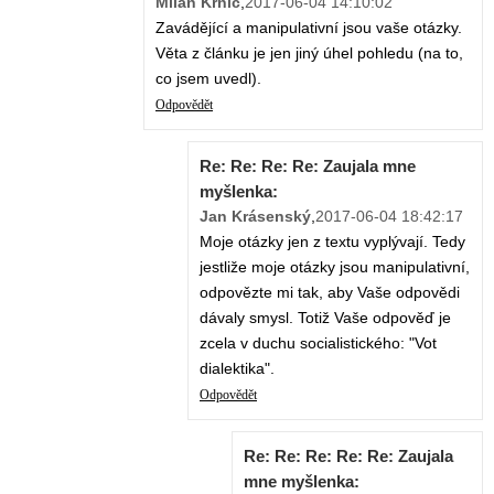
Milan Krnic
,
2017-06-04 14:10:02
Zavádějící a manipulativní jsou vaše otázky.
Věta z článku je jen jiný úhel pohledu (na to,
co jsem uvedl).
Odpovědět
Re: Re: Re: Re: Zaujala mne
myšlenka:
Jan Krásenský
,
2017-06-04 18:42:17
Moje otázky jen z textu vyplývají. Tedy
jestliže moje otázky jsou manipulativní,
odpovězte mi tak, aby Vaše odpovědi
dávaly smysl. Totiž Vaše odpověď je
zcela v duchu socialistického: "Vot
dialektika".
Odpovědět
Re: Re: Re: Re: Re: Zaujala
mne myšlenka: