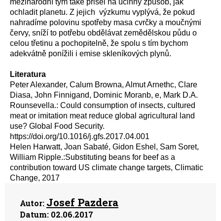
mezinárodní tým také přišel na účinný způsob, jak
ochladit planetu. Z jejich výzkumu vyplývá, že pokud
nahradíme polovinu spotřeby masa cvrčky a moučnými
červy, sníží to potřebu obdělávat zemědělskou půdu o
celou třetinu a pochopitelně, že spolu s tím bychom
adekvátně ponížili i emise skleníkových plynů.
Literatura
Peter Alexander, Calum Browna, Almut Arnethc, Clare
Diasa, John Finnigand, Dominic Moranb, e, Mark D.A.
Rounsevella.: Could consumption of insects, cultured
meat or imitation meat reduce global agricultural land
use? Global Food Security.
https://doi.org/10.1016/j.gfs.2017.04.001
Helen Harwatt, Joan Sabaté, Gidon Eshel, Sam Soret,
William Ripple.:Substituting beans for beef as a
contribution toward US climate change targets, Climatic
Change, 2017
Josef Pazdera
Autor:
Datum:
02.06.2017