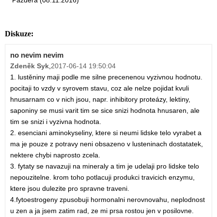
Pazdera (08.11.2016)
Diskuze:
no nevim nevim
Zdeněk Syk
,
2017-06-14 19:50:04
1. lustěniny maji podle me silne precenenou vyzivnou hodnotu.
pocitaji to vzdy v syrovem stavu, coz ale nelze pojidat kvuli
hnusarnam co v nich jsou, napr. inhibitory proteázy, lektiny,
saponiny se musi varit tim se sice snizi hodnota hnusaren, ale
tim se snizi i vyzivna hodnota.
2. esenciani aminokyseliny, ktere si neumi lidske telo vyrabet a
ma je pouze z potravy neni obsazeno v lusteninach dostatatek,
nektere chybi naprosto zcela.
3. fytaty se navazuji na mineraly a tim je udelaji pro lidske telo
nepouzitelne. krom toho potlacuji produkci travicich enzymu,
ktere jsou dulezite pro spravne traveni.
4.fytoestrogeny zpusobuji hormonalni nerovnovahu, neplodnost
u zen a ja jsem zatim rad, ze mi prsa rostou jen v posilovne.