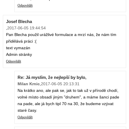
Odpovědět
Josef Blecha
,
2017-06-05 19:44:54
Pan Blecha použil urážlivé formulace a mrzí nás, že nám tím
přidělává práci :(
text vymazán
Admin stránky
Odpovědět
Re: Já myslím, že nejlepší by bylo,
Milan Krnic
,
2017-06-05 20:13:31
Na krátko ano, ale pak se, jak to tak už v přírodě chodí,
volné místo obsadí jiným "druhem", a máme šanci pade
na pade, ale já bych tipl 70 na 30, že budeme vzývat
staré časy.
Odpovědět