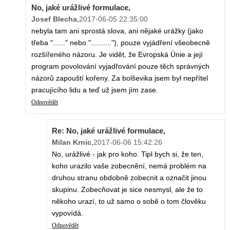
No, jaké urážlivé formulace,
Josef Blecha
,
2017-06-05 22:35:00
nebyla tam ani sprostá slova, ani nějaké urážky (jako
třeba "......" nebo ".........."), pouze vyjádření všeobecně
rozšířeného názoru. Je vidět, že Evropská Únie a její
program povolování vyjadřování pouze těch správných
názorů zapouští kořeny. Za bolševika jsem byl nepřítel
pracujícího lidu a teď už jsem jím zase.
Odpovědět
Re: No, jaké urážlivé formulace,
Milan Krnic
,
2017-06-06 15:42:26
No, urážlivé - jak pro koho. Tipl bych si, že ten,
koho urazilo vaše zobecnění, nemá problém na
druhou stranu obdobně zobecnit a označit jinou
skupinu. Zobecňovat je sice nesmysl, ale že to
někoho urazí, to už samo o sobě o tom člověku
vypovídá.
Odpovědět