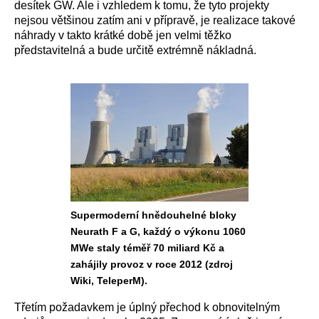
desítek GW. Ale i vzhledem k tomu, že tyto projekty
nejsou většinou zatím ani v přípravě, je realizace takové
náhrady v takto krátké době jen velmi těžko
představitelná a bude určitě extrémně nákladná.
Supermoderní hnědouhelné bloky
Neurath F a G, každý o výkonu 1060
MWe staly téměř 70 miliard Kč a
zahájily provoz v roce 2012 (zdroj
Wiki, TeleperM).
Třetím požadavkem je úplný přechod k obnovitelným