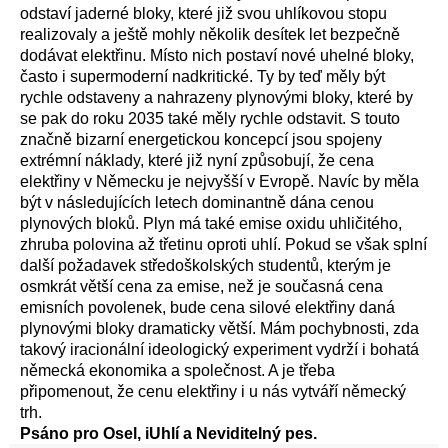
odstaví jaderné bloky, které již svou uhlíkovou stopu
realizovaly a ještě mohly několik desítek let bezpečně
dodávat elektřinu. Místo nich postaví nové uhelné bloky,
často i supermoderní nadkritické. Ty by teď měly být
rychle odstaveny a nahrazeny plynovými bloky, které by
se pak do roku 2035 také měly rychle odstavit. S touto
značně bizarní energetickou koncepcí jsou spojeny
extrémní náklady, které již nyní způsobují, že cena
elektřiny v Německu je nejvyšší v Evropě. Navíc by měla
být v následujících letech dominantně dána cenou
plynových bloků. Plyn má také emise oxidu uhličitého,
zhruba polovina až třetinu oproti uhlí. Pokud se však splní
další požadavek středoškolských studentů, kterým je
osmkrát větší cena za emise, než je současná cena
emisních povolenek, bude cena silové elektřiny daná
plynovými bloky dramaticky větší. Mám pochybnosti, zda
takový iracionální ideologický experiment vydrží i bohatá
německá ekonomika a společnost. A je třeba
připomenout, že cenu elektřiny i u nás vytváří německý
trh.
Psáno pro Osel, iUhlí a Neviditelný pes.