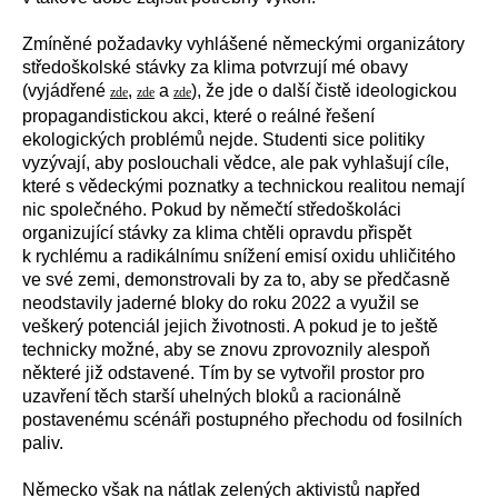
Zmíněné požadavky vyhlášené německými organizátory
středoškolské stávky za klima potvrzují mé obavy
(vyjádřené
,
a
), že jde o další čistě ideologickou
zde
zde
zde
propagandistickou akci, které o reálné řešení
ekologických problémů nejde. Studenti sice politiky
vyzývají, aby poslouchali vědce, ale pak vyhlašují cíle,
které s vědeckými poznatky a technickou realitou nemají
nic společného. Pokud by němečtí středoškoláci
organizující stávky za klima chtěli opravdu přispět
k rychlému a radikálnímu snížení emisí oxidu uhličitého
ve své zemi, demonstrovali by za to, aby se předčasně
neodstavily jaderné bloky do roku 2022 a využil se
veškerý potenciál jejich životnosti. A pokud je to ještě
technicky možné, aby se znovu zprovoznily alespoň
některé již odstavené. Tím by se vytvořil prostor pro
uzavření těch starší uhelných bloků a racionálně
postavenému scénáři postupného přechodu od fosilních
paliv.
Německo však na nátlak zelených aktivistů napřed