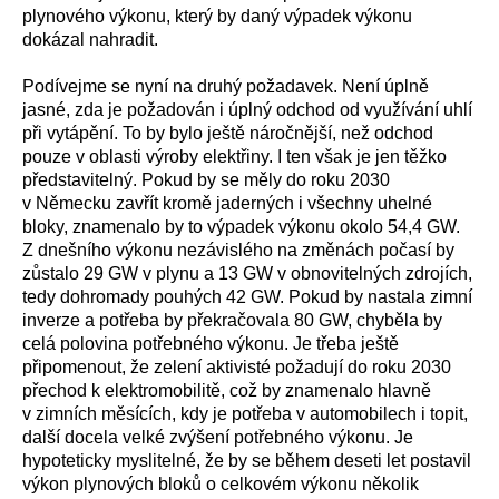
plynového výkonu, který by daný výpadek výkonu
dokázal nahradit.
Podívejme se nyní na druhý požadavek. Není úplně
jasné, zda je požadován i úplný odchod od využívání uhlí
při vytápění. To by bylo ještě náročnější, než odchod
pouze v oblasti výroby elektřiny. I ten však je jen těžko
představitelný. Pokud by se měly do roku 2030
v Německu zavřít kromě jaderných i všechny uhelné
bloky, znamenalo by to výpadek výkonu okolo 54,4 GW.
Z dnešního výkonu nezávislého na změnách počasí by
zůstalo 29 GW v plynu a 13 GW v obnovitelných zdrojích,
tedy dohromady pouhých 42 GW. Pokud by nastala zimní
inverze a potřeba by překračovala 80 GW, chyběla by
celá polovina potřebného výkonu. Je třeba ještě
připomenout, že zelení aktivisté požadují do roku 2030
přechod k elektromobilitě, což by znamenalo hlavně
v zimních měsících, kdy je potřeba v automobilech i topit,
další docela velké zvýšení potřebného výkonu. Je
hypoteticky myslitelné, že by se během deseti let postavil
výkon plynových bloků o celkovém výkonu několik