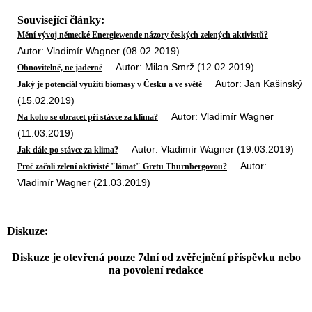
Související články:
Mění vývoj německé Energiewende názory českých zelených aktivistů?
Autor: Vladimír Wagner (08.02.2019)
Autor: Milan Smrž (12.02.2019)
Obnovitelně, ne jaderně
Autor: Jan Kašinský
Jaký je potenciál využití biomasy v Česku a ve světě
(15.02.2019)
Autor: Vladimír Wagner
Na koho se obracet při stávce za klima?
(11.03.2019)
Autor: Vladimír Wagner (19.03.2019)
Jak dále po stávce za klima?
Autor:
Proč začali zelení aktivisté "lámat" Gretu Thurnbergovou?
Vladimír Wagner (21.03.2019)
Diskuze:
Diskuze je otevřená pouze 7dní od zvěřejnění příspěvku nebo
na povolení redakce