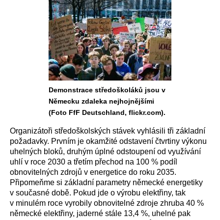
Demonstrace středoškoláků jsou v
Německu zdaleka nejhojnějšími
(Foto FfF Deutschland, flickr.com).
Organizátoři středoškolských stávek vyhlásili tři základní
požadavky. Prvním je okamžité odstavení čtvrtiny výkonu
uhelných bloků, druhým úplné odstoupení od využívání
uhlí v roce 2030 a třetím přechod na 100 % podíl
obnovitelných zdrojů v energetice do roku 2035.
Připomeňme si základní parametry německé energetiky
v současné době. Pokud jde o výrobu elektřiny, tak
v minulém roce vyrobily obnovitelné zdroje zhruba 40 %
německé elektřiny, jaderné stále 13,4 %, uhelné pak