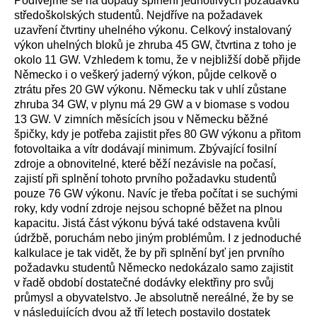
Podívejme se na dopady splnění jednotlivých požadavků
středoškolských studentů. Nejdříve na požadavek
uzavření čtvrtiny uhelného výkonu. Celkový instalovaný
výkon uhelných bloků je zhruba 45 GW, čtvrtina z toho je
okolo 11 GW. Vzhledem k tomu, že v nejbližší době přijde
Německo i o veškerý jaderný výkon, půjde celkově o
ztrátu přes 20 GW výkonu. Německu tak v uhlí zůstane
zhruba 34 GW, v plynu má 29 GW a v biomase s vodou
13 GW. V zimních měsících jsou v Německu běžné
špičky, kdy je potřeba zajistit přes 80 GW výkonu a přitom
fotovoltaika a vítr dodávají minimum. Zbývající fosilní
zdroje a obnovitelné, které běží nezávisle na počasí,
zajistí při splnění tohoto prvního požadavku studentů
pouze 76 GW výkonu. Navíc je třeba počítat i se suchými
roky, kdy vodní zdroje nejsou schopné běžet na plnou
kapacitu. Jistá část výkonu bývá také odstavena kvůli
údržbě, poruchám nebo jiným problémům. I z jednoduché
kalkulace je tak vidět, že by při splnění byť jen prvního
požadavku studentů Německo nedokázalo samo zajistit
v řadě období dostatečné dodávky elektřiny pro svůj
průmysl a obyvatelstvo. Je absolutně nereálné, že by se
v následujících dvou až tří letech postavilo dostatek