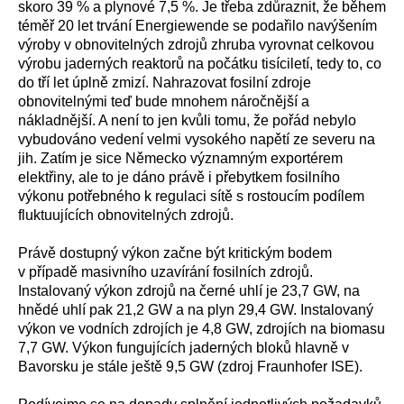
skoro 39 % a plynové 7,5 %. Je třeba zdůraznit, že během
téměř 20 let trvání Energiewende se podařilo navýšením
výroby v obnovitelných zdrojů zhruba vyrovnat celkovou
výrobu jaderných reaktorů na počátku tisíciletí, tedy to, co
do tří let úplně zmizí. Nahrazovat fosilní zdroje
obnovitelnými teď bude mnohem náročnější a
nákladnější. A není to jen kvůli tomu, že pořád nebylo
vybudováno vedení velmi vysokého napětí ze severu na
jih. Zatím je sice Německo významným exportérem
elektřiny, ale to je dáno právě i přebytkem fosilního
výkonu potřebného k regulaci sítě s rostoucím podílem
fluktuujících obnovitelných zdrojů.
Právě dostupný výkon začne být kritickým bodem
v případě masivního uzavírání fosilních zdrojů.
Instalovaný výkon zdrojů na černé uhlí je 23,7 GW, na
hnědé uhlí pak 21,2 GW a na plyn 29,4 GW. Instalovaný
výkon ve vodních zdrojích je 4,8 GW, zdrojích na biomasu
7,7 GW. Výkon fungujících jaderných bloků hlavně v
Bavorsku je stále ještě 9,5 GW (zdroj Fraunhofer ISE).