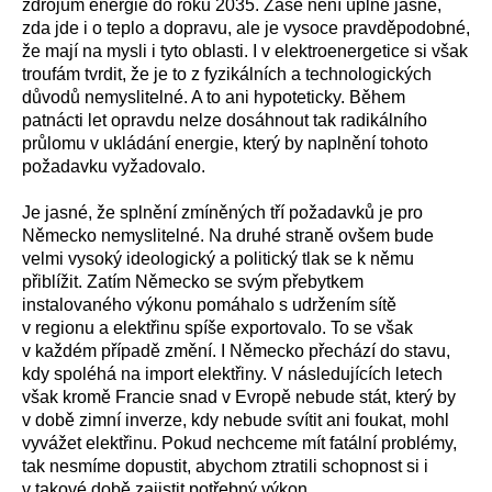
zdrojům energie do roku 2035. Zase není úplně jasné,
zda jde i o teplo a dopravu, ale je vysoce pravděpodobné,
že mají na mysli i tyto oblasti. I v elektroenergetice si však
troufám tvrdit, že je to z fyzikálních a technologických
důvodů nemyslitelné. A to ani hypoteticky. Během
patnácti let opravdu nelze dosáhnout tak radikálního
průlomu v ukládání energie, který by naplnění tohoto
požadavku vyžadovalo.
Je jasné, že splnění zmíněných tří požadavků je pro
Německo nemyslitelné. Na druhé straně ovšem bude
velmi vysoký ideologický a politický tlak se k němu
přiblížit. Zatím Německo se svým přebytkem
instalovaného výkonu pomáhalo s udržením sítě
v regionu a elektřinu spíše exportovalo. To se však
v každém případě změní. I Německo přechází do stavu,
kdy spoléhá na import elektřiny. V následujících letech
však kromě Francie snad v Evropě nebude stát, který by
v době zimní inverze, kdy nebude svítit ani foukat, mohl
vyvážet elektřinu. Pokud nechceme mít fatální problémy,
tak nesmíme dopustit, abychom ztratili schopnost si i
v takové době zajistit potřebný výkon.