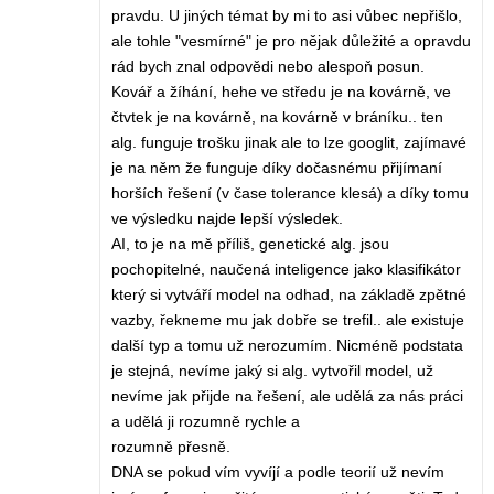
pravdu. U jiných témat by mi to asi vůbec nepřišlo,
ale tohle "vesmírné" je pro nějak důležité a opravdu
rád bych znal odpovědi nebo alespoň posun.
Kovář a žíhání, hehe ve středu je na kovárně, ve
čtvtek je na kovárně, na kovárně v bráníku.. ten
alg. funguje trošku jinak ale to lze googlit, zajímavé
je na něm že funguje díky dočasnému přijímaní
horších řešení (v čase tolerance klesá) a díky tomu
ve výsledku najde lepší výsledek.
AI, to je na mě příliš, genetické alg. jsou
pochopitelné, naučená inteligence jako klasifikátor
který si vytváří model na odhad, na základě zpětné
vazby, řekneme mu jak dobře se trefil.. ale existuje
další typ a tomu už nerozumím. Nicméně podstata
je stejná, nevíme jaký si alg. vytvořil model, už
nevíme jak přijde na řešení, ale udělá za nás práci
a udělá ji rozumně rychle a
rozumně přesně.
DNA se pokud vím vyvíjí a podle teorií už nevím