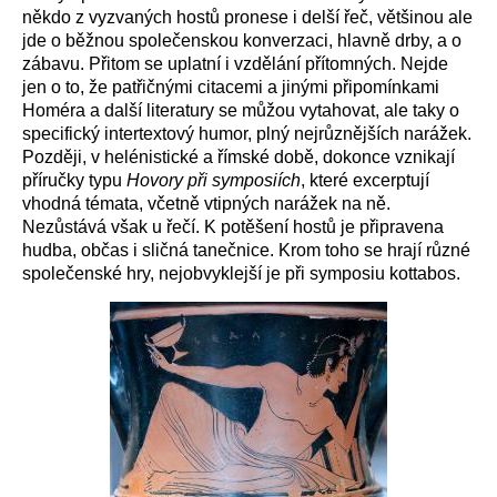
někdo z vyzvaných hostů pronese i delší řeč, většinou ale
jde o běžnou společenskou konverzaci, hlavně drby, a o
zábavu. Přitom se uplatní i vzdělání přítomných. Nejde
jen o to, že patřičnými citacemi a jinými připomínkami
Homéra a další literatury se můžou vytahovat, ale taky o
specifický intertextový humor, plný nejrůznějších narážek.
Později, v helénistické a římské době, dokonce vznikají
příručky typu
Hovory při symposiích
, které excerptují
vhodná témata, včetně vtipných narážek na ně.
Nezůstává však u řečí. K potěšení hostů je připravena
hudba, občas i sličná tanečnice. Krom toho se hrají různé
společenské hry, nejobvyklejší je při symposiu kottabos.