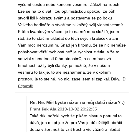
vyšumí cestou nebo koncem vesmíru. Záleží na lidech.
Lze se na to dívat i tou optimistickou optikou, že bůh
stvořil lidi k obrazu svému a postavíme se po boku
Velkého hodináře a stvoříme si každý svůj vlastní vesmír.
K těm kvantovým věcem je to na mě moc složité, jsem
rád, že to stačím ukládat do těch svých krabiček a ani
Vám moc nerozumím. Snad jen k tomu, že se nic nemůže
pohybovat větší rychlostí než je rychlost světla, a že to
souvisí s hmotností 0 hmotnost=C, a co mínusová
hmotnost, už ty byli články, je možné, že v našem
vesmíru to tak je, to ale neznamená, že v okolním
prostoru je to stejné. No nic, zase jsem si zaplkal. Díky. :D
Odpovědět
Re: Re: Měl byste názor na můj další názor? :)
František Ála
,
2019-10-02 20:22:35
Také dík, neřekl bych že plkáte hlavu a patu mi to
dává, jen mi přijde že pro Vás je důležitější obrátit
dotaz v žert než to vzít trochu víc vážně a hledat