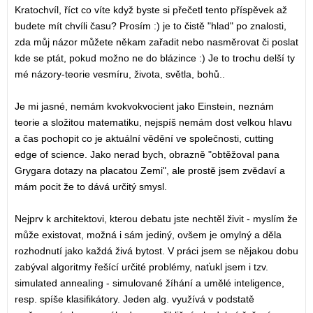
Kratochvíl, říct co víte když byste si přečetl tento příspěvek až
budete mít chvíli času? Prosím :) je to čistě "hlad" po znalosti,
zda můj názor můžete někam zařadit nebo nasměrovat či poslat
kde se ptát, pokud možno ne do blázince :) Je to trochu delší ty
mé názory-teorie vesmíru, života, světla, bohů..
Je mi jasné, nemám kvokvokvocient jako Einstein, neznám
teorie a složitou matematiku, nejspíš nemám dost velkou hlavu
a čas pochopit co je aktuální vědění ve společnosti, cutting
edge of science. Jako nerad bych, obrazně "obtěžoval pana
Grygara dotazy na placatou Zemi", ale prostě jsem zvědaví a
mám pocit že to dává určitý smysl.
Nejprv k architektovi, kterou debatu jste nechtěl živit - myslím že
může existovat, možná i sám jediný, ovšem je omylný a děla
rozhodnutí jako každá živá bytost. V práci jsem se nějakou dobu
zabýval algoritmy řešící určité problémy, naťukl jsem i tzv.
simulated annealing - simulované žíhání a umělé inteligence,
resp. spíše klasifikátory. Jeden alg. využívá v podstatě