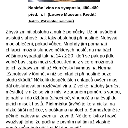
Nabírání vína na symposiu, 490–480
před. n. l. (Louvre Museum, Kredit:
).
Jastrov, Wikimedia Commons
Zbývá zmínit obsluhu a nutné pomůcky. Už při uvádění
asistují sluhové, pak taky obsluhují při hostině. Nebývají
moc oblečení, pokud vůbec. Mnohdy jim pomáhají
chlapci, možná sluhové některých hostů, na malbách
většinou vypadají tak na 14 až 20, kteří se pak po jídle
volně baví, spíš mezi sebou. Jednu z vícero možností
jejich zábavy zmínil už Homérský hymnus na Herma:
„Zanotoval v tónině, v níž se mladíci při hostině beze
studu škádlí.“ Několik dospělejších chlapců ovšem musí
dál obsluhovat při rozlévání vína. Z velké nádoby (
kratér
,
měsidlo), v níže se víno mísí v zadaném poměru s vodou,
je nabírají do džbánu (
oinochoé
, vínonoš) a nalévají do
picích misek hostů.
Picí miska
(
kylix
) je keramická, na
nízké širší nožičce, s ouškama naplocho. Samozřejmě je
pěkně malovaná, zvenku i zevnitř. Některé kylixy hravě
využívají toho, že počínaje prvním nalitím už vlastně
nemá způsobný piják vidět dno uvnitř.