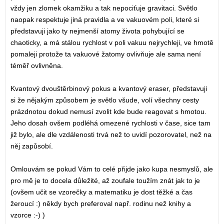
vždy jen zlomek okamžiku a tak nepociťuje gravitaci. Světlo
naopak respektuje jiná pravidla a ve vakuovém poli, které si
představuji jako ty nejmenší atomy života pohybující se
chaoticky, a má stálou rychlost v poli vakuu nejrychleji, ve hmotě
pomaleji protože ta vakuové žatomy ovlivňuje ale sama není
téměř ovlivněna.
Kvantový dvouštěrbinový pokus a kvantový eraser, představuji
si že nějakým způsobem je světlo všude, volí všechny cesty
prázdnotou dokud nemusí zvolit kde bude reagovat s hmotou.
Jeho dosah ovšem podléhá omezené rychlosti v čase, sice tam
již bylo, ale dle vzdálenosti trvá než to uvidí pozorovatel, než na
něj zapůsobí.
Omlouvám se pokud Vám to celé přijde jako kupa nesmyslů, ale
pro mě je to docela důležité, až zoufale toužím znát jak to je
(ovšem učit se vzorečky a matematiku je dost těžké a čas
žeroucí :) někdy bych preferoval např. rodinu než knihy a
vzorce :-) )