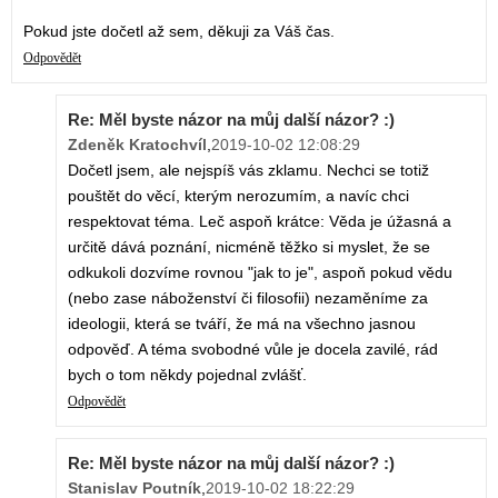
Pokud jste dočetl až sem, děkuji za Váš čas.
Odpovědět
Re: Měl byste názor na můj další názor? :)
Zdeněk Kratochvíl
,
2019-10-02 12:08:29
Dočetl jsem, ale nejspíš vás zklamu. Nechci se totiž
pouštět do věcí, kterým nerozumím, a navíc chci
respektovat téma. Leč aspoň krátce: Věda je úžasná a
určitě dává poznání, nicméně těžko si myslet, že se
odkukoli dozvíme rovnou "jak to je", aspoň pokud vědu
(nebo zase náboženství či filosofii) nezaměníme za
ideologii, která se tváří, že má na všechno jasnou
odpověď. A téma svobodné vůle je docela zavilé, rád
bych o tom někdy pojednal zvlášť.
Odpovědět
Re: Měl byste názor na můj další názor? :)
Stanislav Poutník
,
2019-10-02 18:22:29