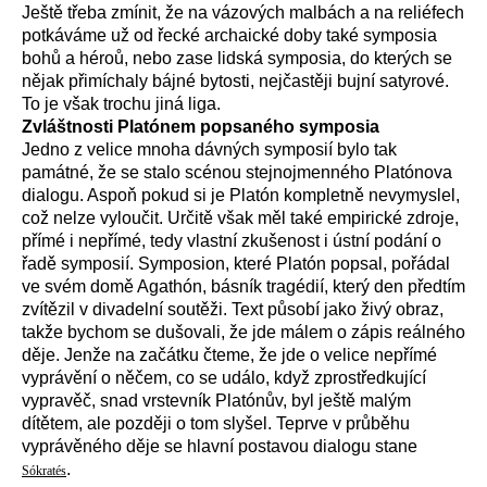
Ještě třeba zmínit, že na vázových malbách a na reliéfech
potkáváme už od řecké archaické doby také symposia
bohů a héroů, nebo zase lidská symposia, do kterých se
nějak přimíchaly bájné bytosti, nejčastěji bujní satyrové.
To je však trochu jiná liga.
Zvláštnosti Platónem popsaného symposia
Jedno z velice mnoha dávných symposií bylo tak
památné, že se stalo scénou stejnojmenného Platónova
dialogu. Aspoň pokud si je Platón kompletně nevymyslel,
což nelze vyloučit. Určitě však měl také empirické zdroje,
přímé i nepřímé, tedy vlastní zkušenost i ústní podání o
řadě symposií. Symposion, které Platón popsal, pořádal
ve svém domě Agathón, básník tragédií, který den předtím
zvítězil v divadelní soutěži. Text působí jako živý obraz,
takže bychom se dušovali, že jde málem o zápis reálného
děje. Jenže na začátku čteme, že jde o velice nepřímé
vyprávění o něčem, co se událo, když zprostředkující
vypravěč, snad vrstevník Platónův, byl ještě malým
dítětem, ale později o tom slyšel. Teprve v průběhu
vyprávěného děje se hlavní postavou dialogu stane
.
Só
kra
tés