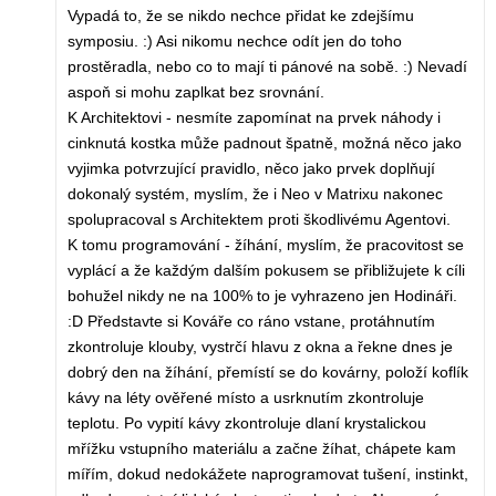
Vypadá to, že se nikdo nechce přidat ke zdejšímu
symposiu. :) Asi nikomu nechce odít jen do toho
prostěradla, nebo co to mají ti pánové na sobě. :) Nevadí
aspoň si mohu zaplkat bez srovnání.
K Architektovi - nesmíte zapomínat na prvek náhody i
cinknutá kostka může padnout špatně, možná něco jako
vyjimka potvrzující pravidlo, něco jako prvek doplňují
dokonalý systém, myslím, že i Neo v Matrixu nakonec
spolupracoval s Architektem proti škodlivému Agentovi.
K tomu programování - žíhání, myslím, že pracovitost se
vyplácí a že každým dalším pokusem se přibližujete k cíli
bohužel nikdy ne na 100% to je vyhrazeno jen Hodináři.
:D Představte si Kováře co ráno vstane, protáhnutím
zkontroluje klouby, vystrčí hlavu z okna a řekne dnes je
dobrý den na žíhání, přemístí se do kovárny, položí koflík
kávy na léty ověřené místo a usrknutím zkontroluje
teplotu. Po vypití kávy zkontroluje dlaní krystalickou
mřížku vstupního materiálu a začne žíhat, chápete kam
mířím, dokud nedokážete naprogramovat tušení, instinkt,