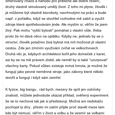
směrovaný chaos a náhodu pro přibližné ale dobré řešení,
druhý vlastně simulovaný umělý život. Z toho mi plyne, člověk i
já můžeme být vlastně bioroboty, navrhnutými na práci a bude
např. v pořádku, když se stvořitel rozhodne mě zabít a využít
zdroje které spotřebovávám jinde. Ale myslím si, věřím že jsem
živý. Pak mohu "vyšší bytosti" pomáhat z vlastní vůle, třeba
proto že mi dává něco na oplátku. Kdyby ne, jednalo by se o
otroctví, člověk potažmo živá bytost má mít možnost jít vlastní
cestou. Zde jen zmíním využívání zvířat ve velkochovech.
Druhá věc je, kdybych architektovi bořil jeho domeček z karet,
asi by se na mě právem zlobil, ale neměl by si také "uzurpovat"
všechny karty. Pokud vůbec existuje mrtvá hmota, je možné že
fungují jako pevné neměnné stroje, jako zákony které někdo
stvořil a fungují i když sám zemřel.
K fyzice, big bangu.. rád bych, mezery že spíš jen ostrůvky
znalostí, můžete jednoduše ukázat příklad, ověřený experiment
že se to nechová tak jak si představuji. Možná ani nedokážu
pochopit ty díry.. přesto mi zatím přijde proč stavět meze tam
kde být nemusí, věřím v život a volbu a že vesmír se volbami