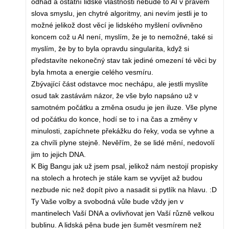
odhad a ostatní lidské vlastnosti nebude to AI v pravém
slova smyslu, jen chytré algoritmy, ani nevím jestli je to
možné jelikož dost věcí je lidského myšlení ovlivněno
koncem což u AI není, myslím, že je to nemožné, také si
myslím, že by to byla opravdu singularita, když si
představíte nekonečný stav tak jediné omezení té věci by
byla hmota a energie celého vesmíru.
Zbývající část odstavce moc nechápu, ale jestli myslíte
osud tak zastávám názor, že vše bylo napsáno už v
samotném počátku a změna osudu je jen iluze. Vše plyne
od počátku do konce, hodí se to i na čas a změny v
minulosti, zapíchnete překážku do řeky, voda se vyhne a
za chvíli plyne stejně. Nevěřím, že se lidé mění, nedovolí
jim to jejich DNA.
K Big Bangu jak už jsem psal, jelikož nám nestojí propisky
na stolech a hrotech je stále kam se vyvíjet až budou
nezbude nic než dopít pivo a nasadit si pytlík na hlavu. :D
Ty Vaše volby a svobodná vůle bude vždy jen v
mantinelech Vaší DNA a ovlivňovat jen Vaší různě velkou
bublinu. A lidská pěna bude jen šumět vesmírem než