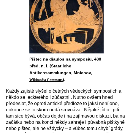
Pištec na diaulos na symposiu, 480
před. n. l. (Staatliche
Antikensammlungen, Mnichov,
).
Wikimedia
Commons
Každý zajisté slyšel o četných vědeckých symposiích a
někdo se leckterého i zúčastnil. Nutno ovšem hned
předeslat, že oproti antické předloze to jaksi není ono,
dokonce se to skoro nedá srovnávat. Nějaké jídlo i pití
tam sice bývá, občas dojde i na zajímavou diskuzi, ba na
začátku nebo na konci někdy zahraje i půvabná pištkyně
nebo pištec, ale ne vždycky – a vůbec tomu chybí grády,