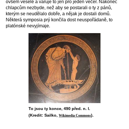
ovšem veselé a varuje to jen pro jeden večer. Nakonec
chlapcům nezbyde, než aby se postarali o ty z pánů,
kterým se neudělalo dobře, a nějak je dostali domů.
Některá symposia prý končila dost neuspořádaně, to
platónské nevyjímaje.
To jsou ty konce, 490 před. n. l.
(Kredit: Sailko,
).
Wikimedia Commons