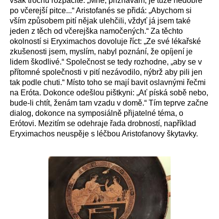
však trochu rozpačité: „Mně, přiznávám, je tuze nedobře
po včerejší pitce...“ Aristofanés se přidá: „Abychom si
vším způsobem pití nějak ulehčili, vždyť já jsem také
jeden z těch od včerejška namočených.“ Za těchto
okolností si Eryximachos dovoluje říct: „Ze své lékařské
zkušenosti jsem, myslím, nabyl poznání, že opíjení je
lidem škodlivé.“ Společnost se tedy rozhodne, „aby se v
přítomné společnosti v pití nezávodilo, nýbrž aby pili jen
tak podle chuti.“ Místo toho se mají bavit oslavnými řečmi
na Eróta. Dokonce odešlou pištkyni: „Ať píská sobě nebo,
bude-li chtít, ženám tam vzadu v domě.“ Tím teprve začne
dialog, dokonce na symposiálně přijatelné téma, o
Erótovi. Mezitím se odehraje řada drobností, například
Eryximachos neuspěje s léčbou Aristofanovy škytavky.