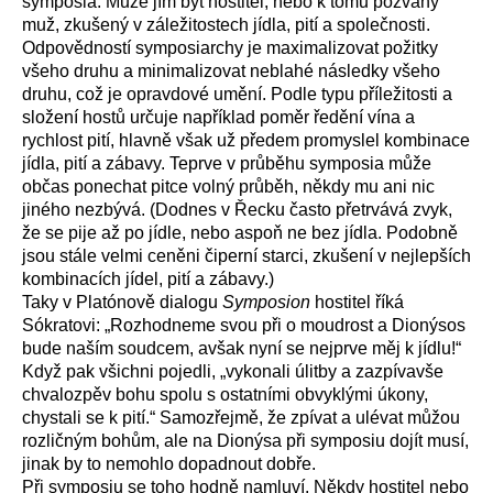
symposia. Může jím být hostitel, nebo k tomu pozvaný
muž, zkušený v záležitostech jídla, pití a společnosti.
Odpovědností symposiarchy je maximalizovat požitky
všeho druhu a minimalizovat neblahé následky všeho
druhu, což je opravdové umění. Podle typu příležitosti a
složení hostů určuje například poměr ředění vína a
rychlost pití, hlavně však už předem promyslel kombinace
jídla, pití a zábavy. Teprve v průběhu symposia může
občas ponechat pitce volný průběh, někdy mu ani nic
jiného nezbývá. (Dodnes v Řecku často přetrvává zvyk,
že se pije až po jídle, nebo aspoň ne bez jídla. Podobně
jsou stále velmi ceněni čiperní starci, zkušení v nejlepších
kombinacích jídel, pití a zábavy.)
Taky v Platónově dialogu
Symposion
hostitel říká
Sókratovi: „Rozhodneme svou při o moudrost a Dionýsos
bude naším soudcem, avšak nyní se nejprve měj k jídlu!“
Když pak všichni pojedli, „vykonali úlitby a zazpívavše
chvalozpěv bohu spolu s ostatními obvyklými úkony,
chystali se k pití.“ Samozřejmě, že zpívat a ulévat můžou
rozličným bohům, ale na Dionýsa při symposiu dojít musí,
jinak by to nemohlo dopadnout dobře.
Při symposiu se toho hodně namluví. Někdy hostitel nebo