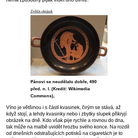
Zvětšit obrázek
Pánovi se neudělalo dobře, 490
před. n. l. (Kredit: Wikimedia
Commons),
Víno je většinou i s částí kvasinek, čirým se stává, až
když stojí, a tehdy kvasinky nebo i zbytky slupek přikryjí
obrázek na dně. Kdo však pije rychle a rovnou do dna,
tak může na malbě uvidět hrozbu svého konce. Na rozdíl
od dnešních odstrašujících potisků na cigaretách je to