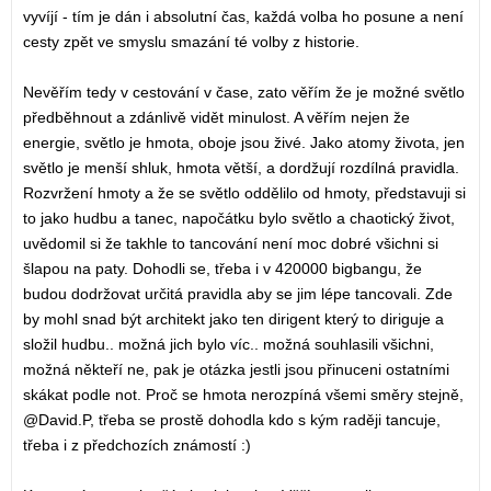
vyvíjí - tím je dán i absolutní čas, každá volba ho posune a není
cesty zpět ve smyslu smazání té volby z historie.
Nevěřím tedy v cestování v čase, zato věřím že je možné světlo
předběhnout a zdánlivě vidět minulost. A věřím nejen že
energie, světlo je hmota, oboje jsou živé. Jako atomy života, jen
světlo je menší shluk, hmota větší, a dordžují rozdílná pravidla.
Rozvržení hmoty a že se světlo oddělilo od hmoty, představuji si
to jako hudbu a tanec, napočátku bylo světlo a chaotický život,
uvědomil si že takhle to tancování není moc dobré všichni si
šlapou na paty. Dohodli se, třeba i v 420000 bigbangu, že
budou dodržovat určitá pravidla aby se jim lépe tancovali. Zde
by mohl snad být architekt jako ten dirigent který to diriguje a
složil hudbu.. možná jich bylo víc.. možná souhlasili všichni,
možná někteří ne, pak je otázka jestli jsou přinuceni ostatními
skákat podle not. Proč se hmota nerozpíná všemi směry stejně,
@David.P, třeba se prostě dohodla kdo s kým raději tancuje,
třeba i z předchozích známostí :)