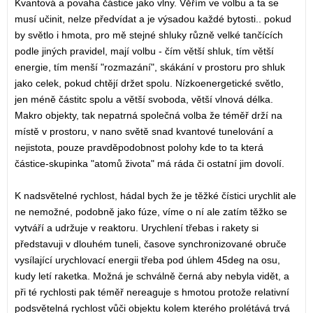
Kvantová a povaha částice jako vlny. Věřím ve volbu a ta se
musí učinit, nelze předvídat a je výsadou každé bytosti.. pokud
by světlo i hmota, pro mě stejné shluky různě velké tančících
podle jiných pravidel, mají volbu - čím větší shluk, tím větší
energie, tím menší "rozmazání", skákání v prostoru pro shluk
jako celek, pokud chtějí držet spolu. Nízkoenergetické světlo,
jen méně částitc spolu a větší svoboda, větší vlnová délka.
Makro objekty, tak nepatrná společná volba že téměř drží na
místě v prostoru, v nano světě snad kvantové tunelování a
nejistota, pouze pravděpodobnost polohy kde to ta která
částice-skupinka "atomů života" má ráda či ostatní jim dovolí.
K nadsvětelné rychlost, hádal bych že je těžké čístici urychlit ale
ne nemožné, podobně jako fúze, víme o ní ale zatím těžko se
vytváří a udržuje v reaktoru. Urychlení třebas i rakety si
představuji v dlouhém tuneli, časove synchronizované obruče
vysílající urychlovací energii třeba pod úhlem 45deg na osu,
kudy letí raketka. Možná je schválně černá aby nebyla vidět, a
při té rychlosti pak téměř nereaguje s hmotou protože relativní
podsvětelná rychlost vůči objektu kolem kterého prolétává trvá