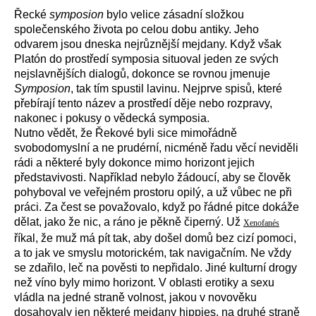
Řecké
symposion
bylo velice zásadní složkou
společenského života po celou dobu antiky. Jeho
odvarem jsou dneska nejrůznější mejdany. Když však
Platón do prostředí symposia situoval jeden ze svých
nejslavnějších dialogů, dokonce se rovnou jmenuje
Symposion
, tak tím spustil lavinu. Nejprve spisů, které
přebírají tento název a prostředí děje nebo rozpravy,
nakonec i pokusy o vědecká symposia.
Nutno vědět, že Řekové byli sice mimořádně
svobodomyslní a ne prudérní, nicméně řadu věcí neviděli
rádi a některé byly dokonce mimo horizont jejich
představivosti. Například nebylo žádoucí, aby se člověk
pohyboval ve veřejném prostoru opilý, a už vůbec ne při
práci. Za čest se považovalo, když po řádné pitce dokáže
dělat, jako že nic, a ráno je pěkně čiperný. Už
Xenofanés
říkal, že muž má pít tak, aby došel domů bez cizí pomoci,
a to jak ve smyslu motorickém, tak navigačním. Ne vždy
se zdařilo, leč na pověsti to nepřidalo. Jiné kulturní drogy
než víno byly mimo horizont. V oblasti erotiky a sexu
vládla na jedné straně volnost, jakou v novověku
dosahovaly jen některé mejdany hippies, na druhé straně