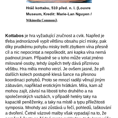
Hráč kottabu, 510 před. n. l. (Louvre
Museum, Kredit: Marie-Lan Nguyen /
).
Wikimedia Commons
Kottabos
je hra vyžadující zručnost a cvik. Napřed je
třeba jednorázově vypít většinu obsahu picí misky, pak
díky prudkému pohybu misky trefit zbytkem vína přesně
cíl a nic nepocintat a nepoškodit, ani kapka vína nemá
padnout jinam. Případně se u toho může volat jméno
milované osoby, tehdy úspěch trefy dává příznivou
věštbu. Hra měla mnoho verzí. Je ovšem jasné, že při
dalších kolech postupně klesá šance na přesnou
koordinaci pohybů. Proto se mnozí raději věnují jiným
zábavám, například erotickým hrátkám. Míra, kam až
mohou zajít, závisí na libosti toho druhého a na
společenských vazbách, v případě hetéry taky na
kapacitě peněženky, a taky na místě a typu příležitosti
symposia. Mnohdy asi zůstává u řečí, pohledů, laškování
a dvoření. Četné vázové malby však vypadají na to, že