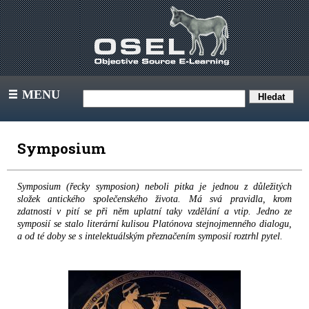
MENU
III
Symposium
Symposium (řecky symposion) neboli pitka je jednou z důležitých
složek antického společenského života. Má svá pravidla, krom
zdatnosti v pití se při něm uplatní taky vzdělání a vtip. Jedno ze
symposií se stalo literární kulisou Platónova stejnojmenného dialogu,
a od té doby se s intelektuálským přeznačením symposií roztrhl pytel.