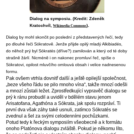
Dialog na symposiu. (Kredit: Zdeněk
Kratochvíl,
).
Wikimedia Commons
Dialog by mohl skončit po poslední z představených řečí, tedy
po dlouhé řeči Sókratově. Jenže přijde opilý mladý Alkibiadés,
do něhož prý byl Sókratés (dříve?) zamilován a který od té doby
strašně žárlí. Nicméně i on nakonec promluví řeč, spíše o
Sókratovi, opilost mluvčího omlouvá obsah i velice nadnesenou
formu.
Pak ovšem vtrhla dovnitř další a ještě opilejší společnost,
„beze všeho řádu se pilo mnoho vína“, takže mnozí odešli
a mnozí zůstali ležet. Zprostředkující vypravěč dialogu se
prý k ránu probudil a uviděl v bdělém stavu jenom
Arisatofana, Agathóna a Sókrata, jak spolu rozpráví. Ti
první dva však záhy také usnuli, zatímco Sókratés se
zvednul a šel za svými celodenními pochůzkami.
Potud tedy k řeckým symposiím všeobecně a k formátu
onoho Platónova dialogu zvláště. Pokud je někomu líto,