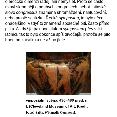
o erotické dimenzi raději ani nemyslet. Proto se často
mluví skromněji o pouhých kongresech, neboť latinské
slovo
congressus
znamená shromáždění, nahlučování,
nebo prostě schůzku. Řecké
symposion
, to bylo něco
onačejšího! Vždyť to znamená společné pití, často přímo
pitku. A když je pak pod titulem
symposium
převzali i
latiníci, tak to bylo dokonce spíš divočejší, protože se pilo
hned od začátku a ne až po jídle.
ymposiální scéna, 490–480 před. n.
l. (Cleveland Museum of Art, Kredit
foto:
).
Saiko, Wikimedia Commons