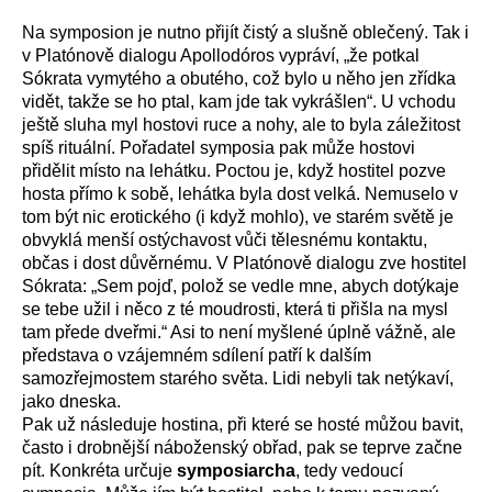
Na symposion je nutno přijít čistý a slušně oblečený. Tak i
v Platónově dialogu Apollodóros vypráví, „že potkal
Sókrata vymytého a obutého, což bylo u něho jen zřídka
vidět, takže se ho ptal, kam jde tak vykrášlen“. U vchodu
ještě sluha myl hostovi ruce a nohy, ale to byla záležitost
spíš rituální. Pořadatel symposia pak může hostovi
přidělit místo na lehátku. Poctou je, když hostitel pozve
hosta přímo k sobě, lehátka byla dost velká. Nemuselo v
tom být nic erotického (i když mohlo), ve starém světě je
obvyklá menší ostýchavost vůči tělesnému kontaktu,
občas i dost důvěrnému. V Platónově dialogu zve hostitel
Sókrata: „Sem pojď, polož se vedle mne, abych dotýkaje
se tebe užil i něco z té moudrosti, která ti přišla na mysl
tam přede dveřmi.“ Asi to není myšlené úplně vážně, ale
představa o vzájemném sdílení patří k dalším
samozřejmostem starého světa. Lidi nebyli tak netýkaví,
jako dneska.
Pak už následuje hostina, při které se hosté můžou bavit,
často i drobnější náboženský obřad, pak se teprve začne
pít. Konkréta určuje
symposiarcha
, tedy vedoucí