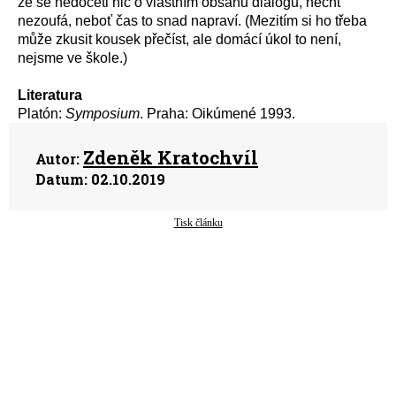
že se nedočetl nic o vlastním obsahu dialogu, nechť
nezoufá, neboť čas to snad napraví. (Mezitím si ho třeba
může zkusit kousek přečíst, ale domácí úkol to není,
nejsme ve škole.)
Literatura
Platón:
Symposium
. Praha: Oikúmené 1993.
Zdeněk Kratochvíl
Autor:
Datum:
02.10.2019
Tisk článku