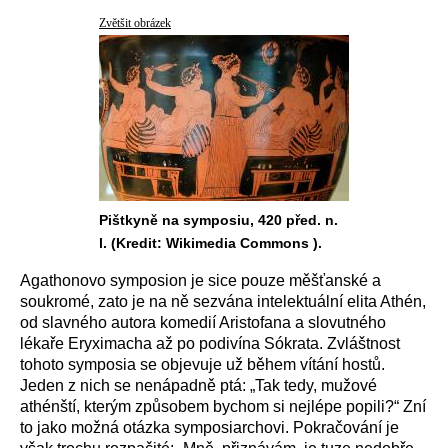
Zvětšit obrázek
Pištkyně na symposiu, 420 před. n.
l. (Kredit: Wikimedia Commons ).
Agathonovo symposion je sice pouze měšťanské a
soukromé, zato je na ně sezvána intelektuální elita Athén,
od slavného autora komedií Aristofana a slovutného
lékaře Eryximacha až po podivína Sókrata. Zvláštnost
tohoto symposia se objevuje už během vítání hostů.
Jeden z nich se nenápadně ptá: „Tak tedy, mužové
athénští, kterým způsobem bychom si nejlépe popili?“ Zní
to jako možná otázka symposiarchovi. Pokračování je