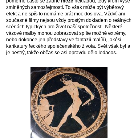
poměrně často se žádné
meze
nekladou, tedy krom výše
zmíněných samozřejmostí. To však může být výběrový
efekt a nejspíš to nemáme brát moc doslova. Vždyť ani
současné filmy nejsou vždy prostým dokladem o reálných
scénách typických pro život naší společnosti. Některé
vázové malby mohou zobrazovat spíše možné extrémy,
nebo dokonce jen představy ve fantazii malířů, jakési
karikatury řeckého společenského života. Svět však byl a
je pestrý, takže občas se asi opravdu dělo ledacos.