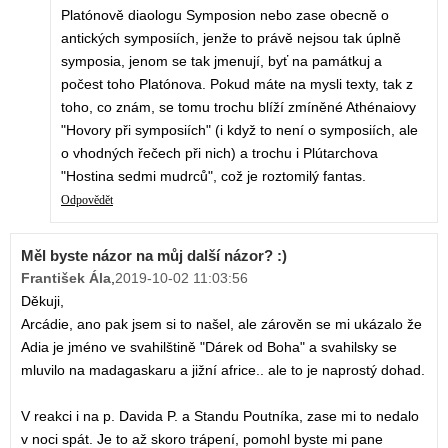
Platónově diaologu Symposion nebo zase obecně o
antických symposiích, jenže to právě nejsou tak úplně
symposia, jenom se tak jmenují, byť na památkuj a
počest toho Platónova. Pokud máte na mysli texty, tak z
toho, co znám, se tomu trochu blíží zmíněné Athénaiovy
"Hovory při symposiích" (i když to není o symposiích, ale
o vhodných řečech při nich) a trochu i Plútarchova
"Hostina sedmi mudrců", což je roztomilý fantas.
Odpovědět
Měl byste názor na můj další názor? :)
František Ála
,
2019-10-02 11:03:56
Děkuji,
Arcádie, ano pak jsem si to našel, ale zárověn se mi ukázalo že
Adia je jméno ve svahilštině "Dárek od Boha" a svahilsky se
mluvilo na madagaskaru a jižní africe.. ale to je naprostý dohad.
V reakci i na p. Davida P. a Standu Poutníka, zase mi to nedalo
v noci spát. Je to až skoro trápení, pomohl byste mi pane