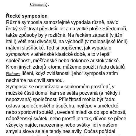
).
Commons
Řecké symposion
Různá symposia samozřejmě vypadala různě, navíc
řecký svět trval přes tisíc let a na velké ploše Středomoří,
takže způsoby byly rozličné. Na řeckém západě (v jižní
Itálii) většinou divočejší, na východě (v maloasijské Iónii)
málem slušňácké. Teď si popíšeme, jak vypadalo
sympsoion
v athénské klasické době, a to v lepší
společnosti, měšťanské nebo dokonce aristokratické.
Krom jiných zdrojů k tomu můžeme použít i řadu detailů
líčení, když zvláštnosti „jeho“ symposia zatím
Platónova
necháme na chvíli stranou.
Symposia se odehrávala v soukromém prostředí, v
mužské části domu, kam se sešla pozvaná (a někdy i
nepozvaná) společnost. Příležitostí mohla být řada:
oslava společenského úspěchu, nejlépe v umělecké
nebo sportovní soutěži, uvedení mladíka do společnosti,
náboženský svátek, nebo prostě jen tak, důvod se přece
vždycky najde, narozeniny nebo svátky lidí v našem
smyslu slova se ale tehdy neslavily. Občas pořádal