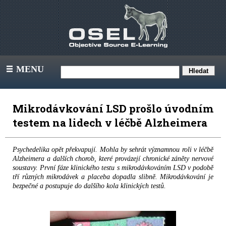
MENU
III
Mikrodávkování LSD prošlo úvodním
testem na lidech v léčbě Alzheimera
Psychedelika opět překvapují. Mohla by sehrát významnou roli v léčbě
Alzheimera a dalších chorob, které provázejí chronické záněty nervové
soustavy. První fáze klinického testu s mikrodávkováním LSD v podobě
tří různých mikrodávek a placeba dopadla slibně. Mikrodávkování je
bezpečné a postupuje do dalšího kola klinických testů.