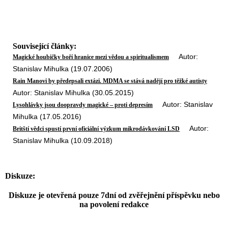
Související články:
Autor:
Magické houbičky boří hranice mezi vědou a spiritualismem
Stanislav Mihulka (19.07.2006)
Rain Manovi by předepsali extázi. MDMA se stává nadějí pro těžké autisty
Autor: Stanislav Mihulka (30.05.2015)
Autor: Stanislav
Lysohlávky jsou doopravdy magické – proti depresím
Mihulka (17.05.2016)
Autor:
Britští vědci spustí první oficiální výzkum mikrodávkování LSD
Stanislav Mihulka (10.09.2018)
Diskuze:
Diskuze je otevřená pouze 7dní od zvěřejnění příspěvku nebo
na povolení redakce