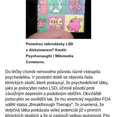
Pomohou mikrodávky LSD
s Alzheimerem? Kredit:
Psychonaught / Wikimedia
Commons.
Do léčby chorob nervového původu rázné vstoupila
psychedelika. V poslední době se objevila řada
klinických studií, které prokazují, že psychedelické látky,
jako je psilocybin nebo LSD, účinně působí proti
závažným depresím a podobným obtížím. Obzvláště
psilocybin se osvědčil tak, že mu americký regulátor FDA
udělil status „Breakthrough Therapy“. To znamená, že
dotyčná látka prokázala velký potenciál již v prvních
klinických studiích a že si zaslouží velkou pozornost. Pro