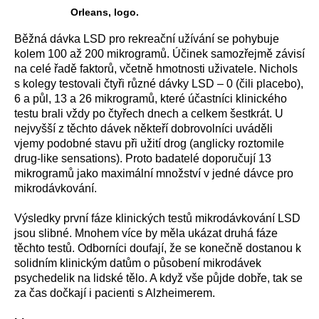
Orleans, logo.
Běžná dávka LSD pro rekreační užívání se pohybuje
kolem 100 až 200 mikrogramů. Účinek samozřejmě závisí
na celé řadě faktorů, včetně hmotnosti uživatele. Nichols
s kolegy testovali čtyři různé dávky LSD – 0 (čili placebo),
6 a půl, 13 a 26 mikrogramů, které účastníci klinického
testu brali vždy po čtyřech dnech a celkem šestkrát. U
nejvyšší z těchto dávek někteří dobrovolníci uváděli
vjemy podobné stavu při užití drog (anglicky roztomile
drug-like sensations). Proto badatelé doporučují 13
mikrogramů jako maximální množství v jedné dávce pro
mikrodávkování.
Výsledky první fáze klinických testů mikrodávkování LSD
jsou slibné. Mnohem více by měla ukázat druhá fáze
těchto testů. Odborníci doufají, že se konečně dostanou k
solidním klinickým datům o působení mikrodávek
psychedelik na lidské tělo. A když vše půjde dobře, tak se
za čas dočkají i pacienti s Alzheimerem.