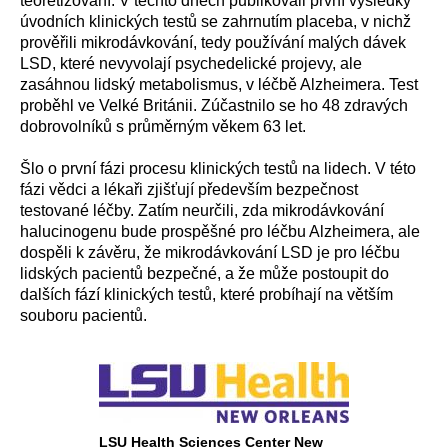
teoretizování. V těchto dnech publikovali první výsledky
úvodních klinických testů se zahrnutím placeba, v nichž
prověřili mikrodávkování, tedy používání malých dávek
LSD, které nevyvolají psychedelické projevy, ale
zasáhnou lidský metabolismus, v léčbě Alzheimera. Test
proběhl ve Velké Británii. Zúčastnilo se ho 48 zdravých
dobrovolníků s průměrným věkem 63 let.
Šlo o první fázi procesu klinických testů na lidech. V této
fázi vědci a lékaři zjišťují především bezpečnost
testované léčby. Zatím neurčili, zda mikrodávkování
halucinogenu bude prospěšné pro léčbu Alzheimera, ale
dospěli k závěru, že mikrodávkování LSD je pro léčbu
lidských pacientů bezpečné, a že může postoupit do
dalších fází klinických testů, které probíhají na větším
souboru pacientů.
LSU Health Sciences Center New