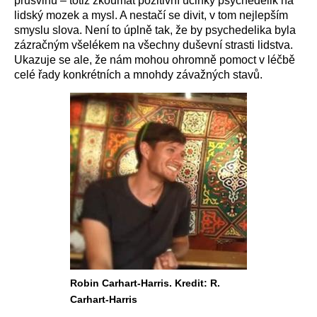
průšvihu – totiž zkoumat pozitivní účinky psychedelik na
lidský mozek a mysl. A nestačí se divit, v tom nejlepším
smyslu slova. Není to úplně tak, že by psychedelika byla
zázračným všelékem na všechny duševní strasti lidstva.
Ukazuje se ale, že nám mohou ohromně pomoct v léčbě
celé řady konkrétních a mnohdy závažných stavů.
Robin Carhart-Harris. Kredit: R.
Carhart-Harris