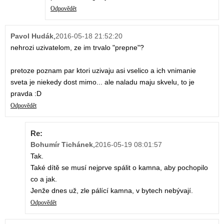
Odpovědět
Pavol Hudák
,
2016-05-18 21:52:20
nehrozi uzivatelom, ze im trvalo "prepne"?
pretoze poznam par ktori uzivaju asi vselico a ich vnimanie
sveta je niekedy dost mimo... ale naladu maju skvelu, to je
pravda :D
Odpovědět
Re:
Bohumír Tichánek
,
2016-05-19 08:01:57
Tak.
Také dítě se musí nejprve spálit o kamna, aby pochopilo
co a jak.
Jenže dnes už, zle pálící kamna, v bytech nebývají.
Odpovědět