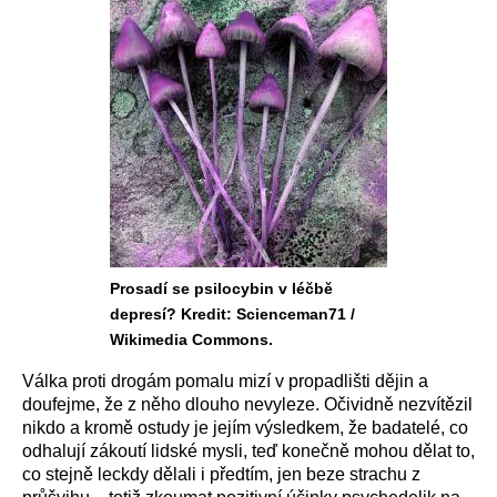
Prosadí se psilocybin v léčbě
depresí? Kredit: Scienceman71 /
Wikimedia Commons.
Válka proti drogám pomalu mizí v propadlišti dějin a
doufejme, že z něho dlouho nevyleze. Očividně nezvítězil
nikdo a kromě ostudy je jejím výsledkem, že badatelé, co
odhalují zákoutí lidské mysli, teď konečně mohou dělat to,
co stejně leckdy dělali i předtím, jen beze strachu z