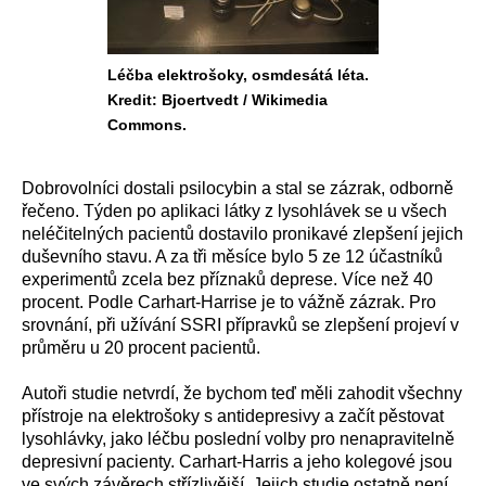
Léčba elektrošoky, osmdesátá léta.
Kredit: Bjoertvedt / Wikimedia
Commons.
Dobrovolníci dostali psilocybin a stal se zázrak, odborně
řečeno. Týden po aplikaci látky z lysohlávek se u všech
neléčitelných pacientů dostavilo pronikavé zlepšení jejich
duševního stavu. A za tři měsíce bylo 5 ze 12 účastníků
experimentů zcela bez příznaků deprese. Více než 40
procent. Podle Carhart-Harrise je to vážně zázrak. Pro
srovnání, při užívání SSRI přípravků se zlepšení projeví v
průměru u 20 procent pacientů.
Autoři studie netvrdí, že bychom teď měli zahodit všechny
přístroje na elektrošoky s antidepresivy a začít pěstovat
lysohlávky, jako léčbu poslední volby pro nenapravitelně
depresivní pacienty. Carhart-Harris a jeho kolegové jsou
ve svých závěrech střízlivější. Jejich studie ostatně není