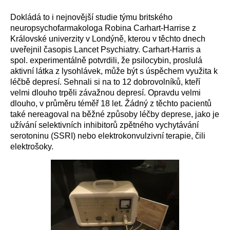
Dokládá to i nejnovější studie týmu britského
neuropsychofarmakologa Robina Carhart-Harrise z
Královské univerzity v Londýně, kterou v těchto dnech
uveřejnil časopis Lancet Psychiatry. Carhart-Harris a
spol. experimentálně potvrdili, že psilocybin, proslulá
aktivní látka z lysohlávek, může být s úspěchem využita k
léčbě depresí. Sehnali si na to 12 dobrovolníků, kteří
velmi dlouho trpěli závažnou depresí. Opravdu velmi
dlouho, v průměru téměř 18 let. Žádný z těchto pacientů
také nereagoval na běžné způsoby léčby deprese, jako je
užívání selektivních inhibitorů zpětného vychytávání
serotoninu (SSRI) nebo elektrokonvulzivní terapie, čili
elektrošoky.