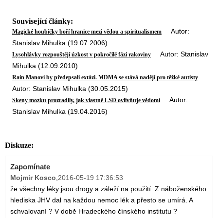
Související články:
Autor:
Magické houbičky boří hranice mezi vědou a spiritualismem
Stanislav Mihulka (19.07.2006)
Autor: Stanislav
Lysohlávky rozpouštějí úzkost v pokročilé fázi rakoviny
Mihulka (12.09.2010)
Rain Manovi by předepsali extázi. MDMA se stává nadějí pro těžké autisty
Autor: Stanislav Mihulka (30.05.2015)
Autor:
Skeny mozku prozradily, jak vlastně LSD ovlivňuje vědomí
Stanislav Mihulka (19.04.2016)
Diskuze:
Zapomínate
Mojmir Kosco
,
2016-05-19 17:36:53
že všechny léky jsou drogy a záleží na použití. Z náboženského
hlediska JHV dal na každou nemoc lék a přesto se umírá. A
schvalovaní ? V době Hradeckého čínského institutu ?