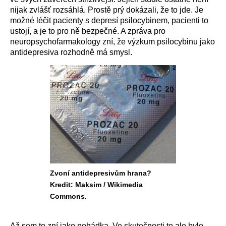
nijak zvlášť rozsáhlá. Prostě prý dokázali, že to jde. Je
možné léčit pacienty s depresí psilocybinem, pacienti to
ustojí, a je to pro ně bezpečné. A zpráva pro
neuropsychofarmakology zní, že výzkum psilocybinu jako
antidepresiva rozhodně má smysl.
Zvoní antidepresivům hrana?
Kredit: Maksim / Wikimedia
Commons.
Až sem to zní jako pohádka. Ve skutečnosti to ale bylo