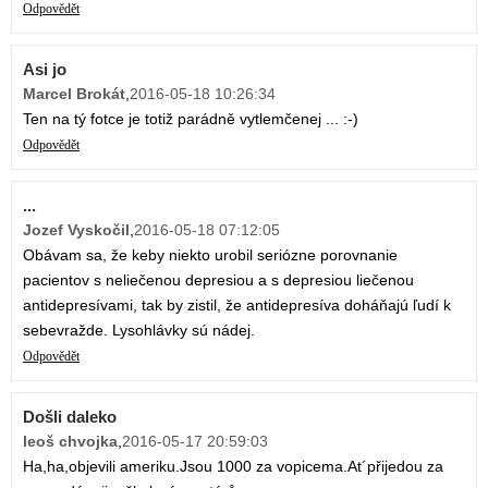
Odpovědět
Asi jo
Marcel Brokát
,
2016-05-18 10:26:34
Ten na tý fotce je totiž parádně vytlemčenej ... :-)
Odpovědět
...
Jozef Vyskočil
,
2016-05-18 07:12:05
Obávam sa, že keby niekto urobil seriózne porovnanie
pacientov s neliečenou depresiou a s depresiou liečenou
antidepresívami, tak by zistil, že antidepresíva doháňajú ľudí k
sebevražde. Lysohlávky sú nádej.
Odpovědět
Došli daleko
leoš chvojka
,
2016-05-17 20:59:03
Ha,ha,objevili ameriku.Jsou 1000 za vopicema.At´přijedou za