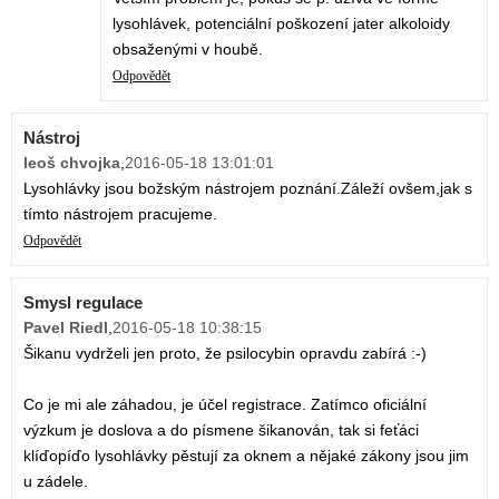
lysohlávek, potenciální poškození jater alkoloidy
obsaženými v houbě.
Odpovědět
Nástroj
leoš chvojka
,
2016-05-18 13:01:01
Lysohlávky jsou božským nástrojem poznání.Záleží ovšem,jak s
tímto nástrojem pracujeme.
Odpovědět
Smysl regulace
Pavel Riedl
,
2016-05-18 10:38:15
Šikanu vydrželi jen proto, že psilocybin opravdu zabírá :-)
Co je mi ale záhadou, je účel registrace. Zatímco oficiální
výzkum je doslova a do písmene šikanován, tak si feťáci
klíďopíďo lysohlávky pěstují za oknem a nějaké zákony jsou jim
u zádele.