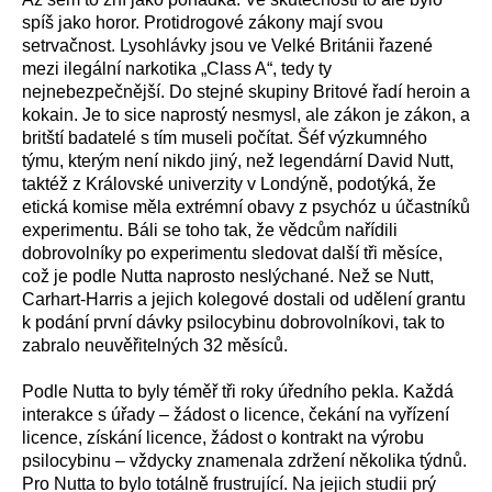
spíš jako horor. Protidrogové zákony mají svou
setrvačnost. Lysohlávky jsou ve Velké Británii řazené
mezi ilegální narkotika „Class A“, tedy ty
nejnebezpečnější. Do stejné skupiny Britové řadí heroin a
kokain. Je to sice naprostý nesmysl, ale zákon je zákon, a
britští badatelé s tím museli počítat. Šéf výzkumného
týmu, kterým není nikdo jiný, než legendární David Nutt,
taktéž z Královské univerzity v Londýně, podotýká, že
etická komise měla extrémní obavy z psychóz u účastníků
experimentu. Báli se toho tak, že vědcům nařídili
dobrovolníky po experimentu sledovat další tři měsíce,
což je podle Nutta naprosto neslýchané. Než se Nutt,
Carhart-Harris a jejich kolegové dostali od udělení grantu
k podání první dávky psilocybinu dobrovolníkovi, tak to
zabralo neuvěřitelných 32 měsíců.
Podle Nutta to byly téměř tři roky úředního pekla. Každá
interakce s úřady – žádost o licence, čekání na vyřízení
licence, získání licence, žádost o kontrakt na výrobu
psilocybinu – vždycky znamenala zdržení několika týdnů.
Pro Nutta to bylo totálně frustrující. Na jejich studii prý