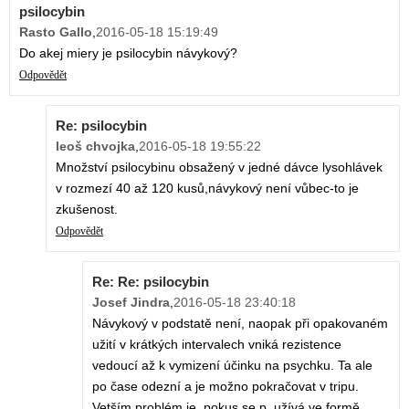
psilocybin
Rasto Gallo
,
2016-05-18 15:19:49
Do akej miery je psilocybin návykový?
Odpovědět
Re: psilocybin
leoš chvojka
,
2016-05-18 19:55:22
Množství psilocybinu obsažený v jedné dávce lysohlávek
v rozmezí 40 až 120 kusů,návykový není vůbec-to je
zkušenost.
Odpovědět
Re: Re: psilocybin
Josef Jindra
,
2016-05-18 23:40:18
Návykový v podstatě není, naopak při opakovaném
užití v krátkých intervalech vniká rezistence
vedoucí až k vymizení účinku na psychku. Ta ale
po čase odezní a je možno pokračovat v tripu.
Vetším problém je, pokus se p. užívá ve formě