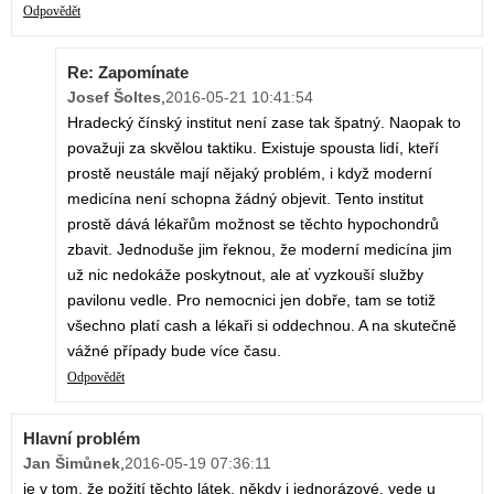
Odpovědět
Re: Zapomínate
Josef Šoltes
,
2016-05-21 10:41:54
Hradecký čínský institut není zase tak špatný. Naopak to
považuji za skvělou taktiku. Existuje spousta lidí, kteří
prostě neustále mají nějaký problém, i když moderní
medicína není schopna žádný objevit. Tento institut
prostě dává lékařům možnost se těchto hypochondrů
zbavit. Jednoduše jim řeknou, že moderní medicína jim
už nic nedokáže poskytnout, ale ať vyzkouší služby
pavilonu vedle. Pro nemocnici jen dobře, tam se totiž
všechno platí cash a lékaři si oddechnou. A na skutečně
vážné případy bude více času.
Odpovědět
Hlavní problém
Jan Šimůnek
,
2016-05-19 07:36:11
je v tom, že požití těchto látek, někdy i jednorázové, vede u