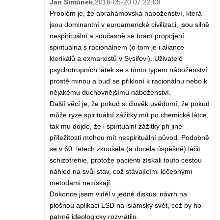
Jan Šimůnek
,
2016-05-20 07:22:09
Problém je, že abrahámovská náboženství, která
jsou dominantní v euroamerické civilizaci, jsou silně
nespirituální a současně se brání propojení
spirituálna s racionálnem (o tom je i aliance
klerikálů a exmarxistů v Sysifovi). Uživatelé
psychotropních látek se s tímto typem náboženství
prostě minou a buď se přikloní k racionálnu nebo k
nějakému duchovnějšímu náboženství.
Další věcí je, že pokud si člověk uvědomí, že pokud
může ryze spirituální zážitky mít po chemické látce,
tak mu dojde, že i spirituální zážitky při jiné
příležitosti mohou mít nespirituální původ. Podobně
se v 60. letech zkoušela (a docela úspěšně) léčit
schizofrenie, protože pacienti získali touto cestou
náhled na svůj stav, což stávajícími léčebnými
metodami nezískají.
Dokonce jsem viděl v jedné diskusi návrh na
plošnou aplikaci LSD na islámský svět, což by ho
patrně ideologicky rozvrátilo.