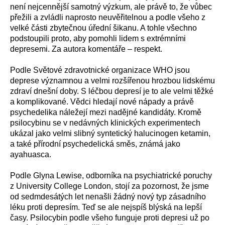
není nejcennější samotný výzkum, ale právě to, že vůbec
přežili a zvládli naprosto neuvěřitelnou a podle všeho z
velké části zbytečnou úřední šikanu. A tohle všechno
podstoupili proto, aby pomohli lidem s extrémními
depresemi. Za autora komentáře – respekt.
Podle Světové zdravotnické organizace WHO jsou
deprese významnou a velmi rozšířenou hrozbou lidskému
zdraví dnešní doby. S léčbou depresí je to ale velmi těžké
a komplikované. Vědci hledají nové nápady a právě
psychedelika náležejí mezi nadějné kandidáty. Kromě
psilocybinu se v nedávných klinických experimentech
ukázal jako velmi slibný syntetický halucinogen ketamin,
a také přírodní psychedelická směs, známá jako
ayahuasca.
Podle Glyna Lewise, odborníka na psychiatrické poruchy
z University College London, stojí za pozornost, že jsme
od sedmdesátých let nenašli žádný nový typ zásadního
léku proti depresím. Teď se ale nejspíš blýská na lepší
časy. Psilocybin podle všeho funguje proti depresi už po