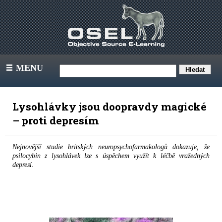
MENU
III
Lysohlávky jsou doopravdy magické
– proti depresím
Nejnovější studie britských neuropsychofarmakologů dokazuje, že
psilocybin z lysohlávek lze s úspěchem využít k léčbě vražedných
depresí.