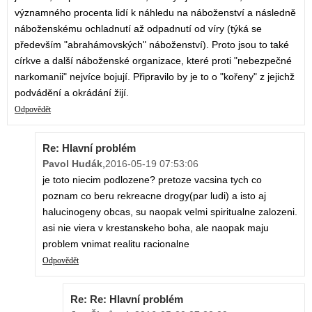
významného procenta lidí k náhledu na náboženství a následně
náboženskému ochladnutí až odpadnutí od víry (týká se
především "abrahámovských" náboženství). Proto jsou to také
církve a další náboženské organizace, které proti "nebezpečné
narkomanii" nejvíce bojují. Připravilo by je to o "kořeny" z jejichž
podvádění a okrádání žijí.
Odpovědět
Re: Hlavní problém
Pavol Hudák
,
2016-05-19 07:53:06
je toto niecim podlozene? pretoze vacsina tych co
poznam co beru rekreacne drogy(par ludi) a isto aj
halucinogeny obcas, su naopak velmi spiritualne zalozeni.
asi nie viera v krestanskeho boha, ale naopak maju
problem vnimat realitu racionalne
Odpovědět
Re: Re: Hlavní problém