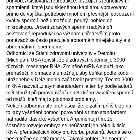
pohybu. Asistovaná reprodukce, pracující s jednotlivými
spermiemi, které jsou skleněnou kapilárou vpravovány
přímo do vajíčka, potřebuje mnohem přesnější
posouzení
kvality spermií
než umožňuje
pouhý
pohled do
mikroskopu. Určení zdravých spermií nabývá při
asistované reprodukci na významu především proto,
poněvadž se často pracuje s abnormálními ejakuláty a s
abnormálními spermiemi.
Odborníci ze Státní zdravotní univerzity v Detroitu
(Michigan, USA) zjistili, že u zdravých spermií je 3000
různých
mesenger RNA. Zmíněné mRNA slouží jako
přenašeči informace a umožňují, aby buňka podle kódu
uloženého v DNA mohla začít tvořit proteiny. Těchto 3000
mRNA nazvali „zlatým standardem“ a ten by podle autorů
měl sloužit při porovnávání genetického vyšetření spermií
od mužů, kteří mají s plodností problémy.
Někteří odborníci ale prohlašují, že je zatím příliš brzo na
to, aby vyšetření pomocí porovnání s tímto standardem
nahradilo klasické vyšetření. Argumentují tím, že
časného rozvoje embrya se neúčastní jen několik tisíc
RNA, přenášejících kódy pro tvorbu proteinů. Jedná se o
neskutečně spletitý proces. Takový pohled, že spermie