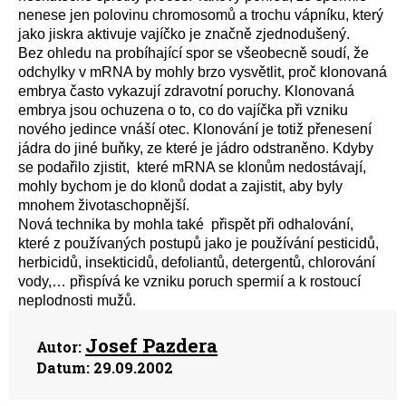
nenese jen polovinu chromosomů a trochu vápníku, který
jako jiskra aktivuje vajíčko je značně zjednodušený.
Bez ohledu na probíhající spor se všeobecně soudí, že
odchylky v mRNA by mohly brzo vysvětlit, proč klonovaná
embrya často vykazují zdravotní poruchy. Klonovaná
embrya jsou ochuzena o to, co do vajíčka při vzniku
nového jedince vnáší otec. Klonování je totiž přenesení
jádra do jiné buňky, ze které je jádro odstraněno. Kdyby
se podařilo zjistit,
které mRNA se klonům nedostávají,
mohly bychom je do klonů dodat a zajistit, aby byly
mnohem životaschopnější.
Nová technika by mohla také
přispět při odhalování,
které z používaných postupů jako je používání pesticidů,
herbicidů, insekticidů, defoliantů, detergentů, chlorování
vody,… přispívá ke vzniku poruch spermií a k rostoucí
neplodnosti mužů.
Josef Pazdera
Autor:
Datum:
29.09.2002