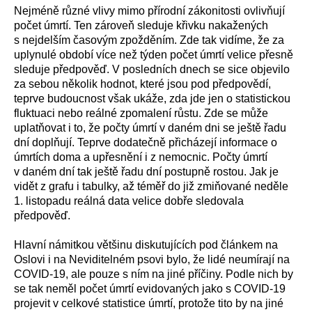
Nejméně různé vlivy mimo přírodní zákonitosti ovlivňují
počet úmrtí. Ten zároveň sleduje křivku nakažených
s nejdelším časovým zpožděním. Zde tak vidíme, že za
uplynulé období více než týden počet úmrtí velice přesně
sleduje předpověď. V posledních dnech se sice objevilo
za sebou několik hodnot, které jsou pod předpovědí,
teprve budoucnost však ukáže, zda jde jen o statistickou
fluktuaci nebo reálné zpomalení růstu. Zde se může
uplatňovat i to, že počty úmrtí v daném dni se ještě řadu
dní doplňují. Teprve dodatečně přicházejí informace o
úmrtích doma a upřesnění i z nemocnic. Počty úmrtí
v daném dní tak ještě řadu dní postupně rostou. Jak je
vidět z grafu i tabulky, až téměř do již zmiňované neděle
1. listopadu reálná data velice dobře sledovala
předpověď.
Hlavní námitkou většinu diskutujících pod článkem na
Oslovi i na Neviditelném psovi bylo, že lidé neumírají na
COVID-19, ale pouze s ním na jiné příčiny. Podle nich by
se tak neměl počet úmrtí evidovaných jako s COVID-19
projevit v celkové statistice úmrtí, protože tito by na jiné