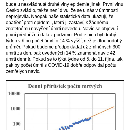
bude u nezvládnuté druhé vlny epidemie jinak. První vlnu
Česko zvládlo, takže není divu, že se u nás v úmrtnosti
neprojevila. Naopak naše statistická data ukazují, že
opatření proti epidemii, která ji zastaví, k žádnému
znatelnému navýšení úmrtí nevedou. Navíc se objevují
první předběžná data z podzimu.
Podle nich byl druhý
týden v říjnu počet úmrtí o 14 % vyšší, než je dlouhodobý
průměr. Pokud budeme předpokládat už zmíněných 300
úmrtí za den, pak uvedených 14 % znamená navíc 42
úmrtí denně. Pokud se to týká týdne od 5. do 11. října, tak
pak by počet úmrtí s COVID-19 dobře odpovídal počtu
zemřelých navíc.