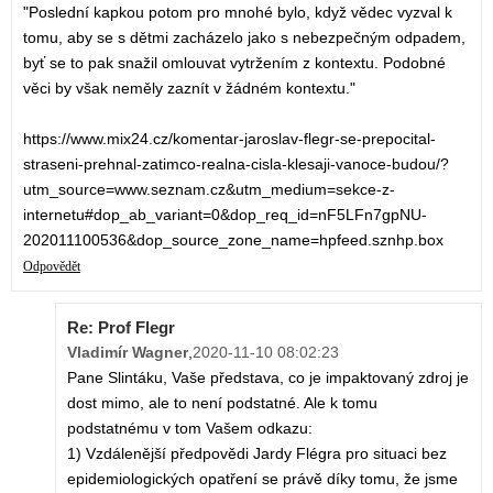
"Poslední kapkou potom pro mnohé bylo, když vědec vyzval k
tomu, aby se s dětmi zacházelo jako s nebezpečným odpadem,
byť se to pak snažil omlouvat vytržením z kontextu. Podobné
věci by však neměly zaznít v žádném kontextu."
https://www.mix24.cz/komentar-jaroslav-flegr-se-prepocital-
straseni-prehnal-zatimco-realna-cisla-klesaji-vanoce-budou/?
utm_source=www.seznam.cz&utm_medium=sekce-z-
internetu#dop_ab_variant=0&dop_req_id=nF5LFn7gpNU-
202011100536&dop_source_zone_name=hpfeed.sznhp.box
Odpovědět
Re: Prof Flegr
Vladimír Wagner
,
2020-11-10 08:02:23
Pane Slintáku, Vaše představa, co je impaktovaný zdroj je
dost mimo, ale to není podstatné. Ale k tomu
podstatnému v tom Vašem odkazu:
1) Vzdálenější předpovědi Jardy Flégra pro situaci bez
epidemiologických opatření se právě díky tomu, že jsme