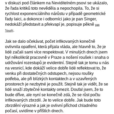
v diskuzi pod článkem na Neviditelném psovi se ukázalo,
že řada kritiků toto nevěděla a nepochopila. To, že si
rychlost exponenciálního nárůstu v případě geometrické
řady laici, a dokonce i odborníci jako je pan Singer,
nedokáží představit a překvapí je, popisuje pěkně
pan
.
Veselý
Jak se dalo očekávat, počet infikovaných konečně
ovlivnila opatření, která přijala vláda, ale hlavně to, že je
lidé začali sami více respektovat. V minulých dnech jsem
byl několikrát pracovně v Praze a nošení roušek i snaha o
udržování rozestupů je evidentní. Stejně tak je tomu u nás
na vesnicí, kde dokáží velice dobře lidé reflektovat to, že
venku při dostatečných odstupech, nejsou roušky
potřeba, ale při blízkých kontaktech a v uzavřených
prostorech je nezbytné je použít. Stejně tak je vidět, že se
lidé snaží zbytečné kontakty omezit. Doufal jsem, že to
bude dříve, ale nyní se konečně zdá, že se růst počtu
infikovaných zbrzdil. Je to velice dobře. Jak bude toto
zbrzdění výrazné a jak je ovlivní příchod chladného
počasí, uvidíme v příštích dnech.