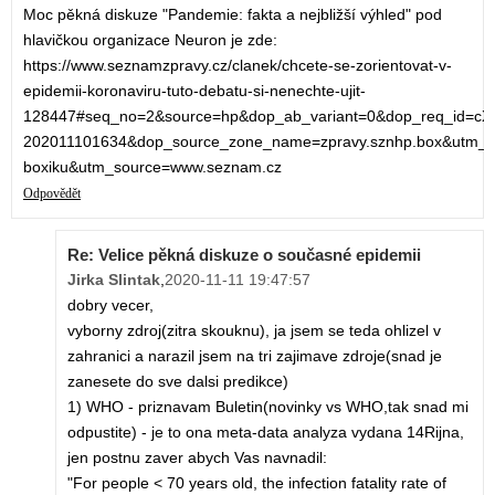
Moc pěkná diskuze "Pandemie: fakta a nejbližší výhled" pod
hlavičkou organizace Neuron je zde:
https://www.seznamzpravy.cz/clanek/chcete-se-zorientovat-v-
epidemii-koronaviru-tuto-debatu-si-nenechte-ujit-
128447#seq_no=2&source=hp&dop_ab_variant=0&dop_req_id=c
202011101634&dop_source_zone_name=zpravy.sznhp.box&utm_
boxiku&utm_source=www.seznam.cz
Odpovědět
Re: Velice pěkná diskuze o současné epidemii
Jirka Slintak
,
2020-11-11 19:47:57
dobry vecer,
vyborny zdroj(zitra skouknu), ja jsem se teda ohlizel v
zahranici a narazil jsem na tri zajimave zdroje(snad je
zanesete do sve dalsi predikce)
1) WHO - priznavam Buletin(novinky vs WHO,tak snad mi
odpustite) - je to ona meta-data analyza vydana 14Rijna,
jen postnu zaver abych Vas navnadil:
"For people < 70 years old, the infection fatality rate of