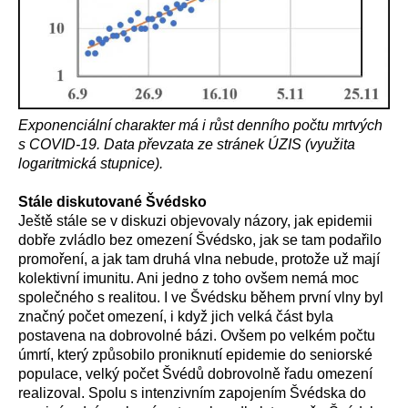
Exponenciální charakter má i růst denního počtu mrtvých
s COVID-19. Data převzata ze stránek ÚZIS (využita
logaritmická stupnice).
Stále diskutované Švédsko
Ještě stále se v diskuzi objevovaly názory, jak epidemii
dobře zvládlo bez omezení Švédsko, jak se tam podařilo
promoření, a jak tam druhá vlna nebude, protože už mají
kolektivní imunitu. Ani jedno z toho ovšem nemá moc
společného s realitou. I ve Švédsku během první vlny byl
značný počet omezení, i když jich velká část byla
postavena na dobrovolné bázi. Ovšem po velkém počtu
úmrtí, který způsobilo proniknutí epidemie do seniorské
populace, velký počet Švédů dobrovolně řadu omezení
realizoval. Spolu s intenzivním zapojením Švédska do