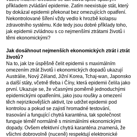
příkladem zvládání epidemie. Zatím neexistuje stát, který
by dokázal epidemii překonat bez omezujících opatření.
Nekontrolované šíření vždy vedlo k hrozbě kolapsu
zdravotního systému. Kde tedy jsou dobré příklady toho,
jak epidemii zvládnou s co nejmenšími ztrátami životů i
těmi ekonomickými?
Jak dosáhnout nejmenších ekonomických ztrát i ztrát
životů?
Na to, jak lze úspěšně čelit epidemii s maximálním
omezením ztrát životů i ekonomických dopadů ukazují
Austrálie, Nový Zéland, Jižní Korea, Tchaj-wan, Japonsko
a další státy, včetně třeba i Číny, která epidemii čelila jako
první. Ukazuje se, že včasnými poměrně jednoduchými
epidemickými opatřeními, jako jsou roušky a omezení
těch nejrizikovějších aktivit, lze udržet epidemii pod
kontrolou a pokud se zajistí hromadné testování,
trasování a fungující chytrá karanténa, tak společnost
funguje téměř normálně s minimálními ekonomickými
dopady. Ovšem efektivní chytrá karanténa znamená, že
všichni dobrovolně (nuceně) respektují elektronické