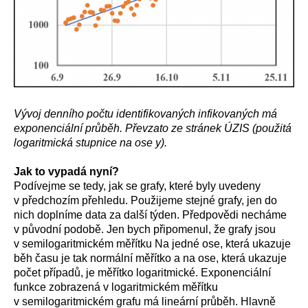
Vývoj denního počtu identifikovaných infikovaných má
exponenciální průběh. Převzato ze stránek ÚZIS (použitá
logaritmická stupnice na ose y).
Jak to vypadá nyní?
Podívejme se tedy, jak se grafy, které byly uvedeny
v předchozím přehledu. Použijeme stejné grafy, jen do
nich doplníme data za další týden. Předpovědi necháme
v původní podobě. Jen bych připomenul, že grafy jsou
v semilogaritmickém měřítku Na jedné ose, která ukazuje
běh času je tak normální měřítko a na ose, která ukazuje
počet případů, je měřítko logaritmické. Exponenciální
funkce zobrazená v logaritmickém měřítku
v semilogaritmickém grafu má lineární průběh. Hlavně