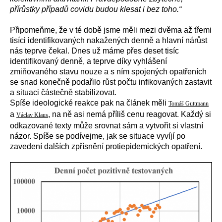
přírůstky případů covidu budou klesat i bez toho.“
Připomeňme, že v té době jsme měli mezi dvěma až třemi
tisíci identifikovaných nakažených denně a hlavní nárůst
nás teprve čekal. Dnes už máme přes deset tisíc
identifikovaný denně, a teprve díky vyhlášení
zmiňovaného stavu nouze a s ním spojených opatřeních
se snad konečně podařilo růst počtu infikovaných zastavit
a situaci částečně stabilizovat.
Spíše ideologické reakce pak na článek měli
Tomáš Guttmann
a
, na ně asi nemá příliš cenu reagovat. Každý si
Václav Klaus
odkazované texty může srovnat sám a vytvořit si vlastní
názor. Spíše se podívejme, jak se situace vyvíjí po
zavedení dalších zpřísnění protiepidemických opatření.