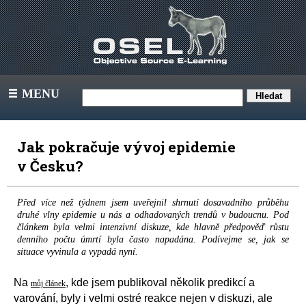
MENU
III
Jak pokračuje vývoj epidemie
v Česku?
Před více než týdnem jsem uveřejnil shrnutí dosavadního průběhu
druhé vlny epidemie u nás a odhadovaných trendů v budoucnu. Pod
článkem byla velmi intenzivní diskuze, kde hlavně předpověď růstu
denního počtu úmrtí byla často napadána. Podívejme se, jak se
situace vyvinula a vypadá nyní.
Na
, kde jsem publikoval několik predikcí a
můj článek
varování, byly i velmi ostré reakce nejen v diskuzi, ale