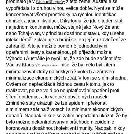
probíhalo je v
z této země. Austrálie se
článku naší krajanky
vypořádala i s druhou vlnou velice dobře. Nyní se může
koncentrovat všemi prostředky na rychlou identifikaci
ohnisek a jejich likvidaci. Díky tomu, že jde o jeden stát
na jednom kontinentu, může, stejně jako Nový Zéland
nebo Tchaj-wan, v principu dosáhnout stavu, kdy u sebe
infekci téměř zlikviduje a brání se jen jejímu zavlečení ze
zahraničí. A to je možné poměrně jednoduchými
opatřeními, testy a karanténou, při příjezdu možné.
Výhodou Austrálie je nyní i to, že zde bude začínat léto.
Václav Klaus ve
píše, že by mělo být cílem
svém článku
minimalizovat ztráty na lidských životech a zároveň
minimalizace ekonomických ztrát. V tom se s ním shodnu.
Ovšem on nepředkládá žádnou cestu k tomu, jak to
realizovat, pouze volá po neuplatňování opatření proti
šíření epidemie, a to včetně i obyčejných roušek.
Zmíněné státy ukazují, že lze epidemii překonat
s minimem ztrát na životech i s minimem ekonomických
dopadů. Naopak, nikde se zatím nepodařilo ukázat, že by
bylo možné nekontrolovaným průchodem epidemie
koronovairu dosáhnout kolektivní imunity. Naopak, nikdy