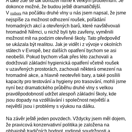
A také zde se tak bohužel řítíme k velkým problémům. Je
dokonce možné, že budou ještě dramatičtější.
V
na počátku druhé vlny u nás jsem napsal, že jsme
rozboru
nejspíše za možnost odhození roušek, pořádání
hromadných akcí a otevřených barů, které navštěvovali
hromadně Němci, u nichž byli tyto zavřeny, vyměnili
možnost mít na podzim otevřené školy. Tato předpověď
se ukázala být realitou. Jak je vidět i z vývoje v okolních
státech v Evropě, bez dalších opatření bychom se asi
neobešli. Pokud bychom však přes léto zachovali a
dodržovali základní hygienická opatření včetně roušek
v uzavřených prostorách, zachovali některá omezení na
hromadné akce, a hlavně neotevřeli bary, a také posílili
kapacity pro testování a hygieny pro trasování, mohli jsme
nyní bez dramatického průběhu druhé vlny s velkou
pravděpodobností udržet alespoň základní školy, kde
jsou dopady na vzdělávání i společnost největší a
největší jsou i problémy s výukou na dálku.
Na závěr ještě jeden povzdech. Vždycky jsem měl dojem,
že pravicová konzervativní politika je založena na
obhajobě tradičních hodnot, rodinné soudržnosti a