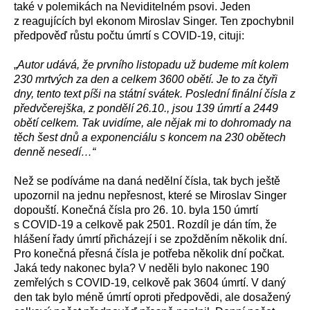
také v polemikách na Neviditelném psovi. Jeden
z reagujících byl ekonom Miroslav Singer. Ten zpochybnil
předpověď růstu počtu úmrtí s COVID-19, cituji:
„
Autor udává, že prvního listopadu už budeme mít kolem
230 mrtvých za den a celkem 3600 obětí. Je to za čtyři
dny, tento text píši na státní svátek. Poslední finální čísla z
předvčerejška, z pondělí 26.10., jsou 139 úmrtí a 2449
obětí celkem. Tak uvidíme, ale nějak mi to dohromady na
těch šest dnů a exponenciálu s koncem na 230 obětech
denně nesedí…“
Než se podíváme na daná nedělní čísla, tak bych ještě
upozornil na jednu nepřesnost, které se Miroslav Singer
dopouští. Konečná čísla pro 26. 10. byla 150 úmrtí
s COVID-19 a celkově pak 2501. Rozdíl je dán tím, že
hlášení řady úmrtí přicházejí i se zpožděním několik dní.
Pro konečná přesná čísla je potřeba několik dní počkat.
Jaká tedy nakonec byla? V neděli bylo nakonec 190
zemřelých s COVID-19, celkově pak 3604 úmrtí. V daný
den tak bylo méně úmrtí oproti předpovědi, ale dosažený