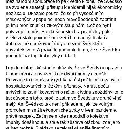
mezinárodní spolupráce to pak vedlo k tomu, že Švédsko
na zvolené strategii přístupu k epidemii nijak ekonomicky
nezískalo. Ukázalo pouze, že se při vysoké míře
infikovaných v populaci nedá pravděpodobně zabránit
jejímu proniknutí k rizikovým skupinám. Což se nyní
potvrzuje i u nás. Po zkušenostech z první vlny pak i
v létě zůstalo povinné omezení hromadných akcí a
dobrovolné dodržování řady omezení švédským
obyvatelstvem. A právě to pomohlo tomu, že se Švédsku
podařilo nástup druhé vlny oddálit.
I epidemiologické studie ukázaly, že ve Švédsku opravdu
k promoření a dosažení kolektivní imunity nedošlo.
Potvrzuje to i současný rychlý nárůst počtu infikovaných i
hospitalizovaných s těžkými příznaky. Nárůst počtu
mrtvých je za infikovanými o několik týdnu zpožděný, to je
tak důvodem toho, proč je zatím ve Švédsku v druhé vlně
malý. Ani Švédsko tak není příkladem, jak lze volným
promořením snížit ekonomické ztráty vlivem pandemie,
právě naopak. Zatím se nikde nepodařilo kolektivní
imunity dosáhnout, a stále tak zůstává otázkou, zda je to
vůbec možné. Švédsko se tak stává spíše špatným