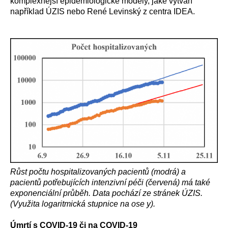
komplexnější epidemiologické modely, jaké vytváří
například ÚZIS nebo René Levinský z centra IDEA.
Růst počtu hospitalizovaných pacientů (modrá) a
pacientů potřebujících intenzivní péči (červená) má také
exponenciální průběh. Data pochází ze stránek ÚZIS.
(Využita logaritmická stupnice na ose y).
Úmrtí s COVID-19 či na COVID-19