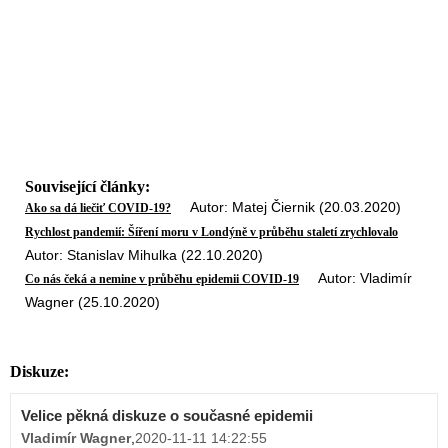
Související články:
Autor: Matej Čiernik (20.03.2020)
Ako sa dá liečiť COVID-19?
Rychlost pandemií: Šíření moru v Londýně v průběhu staletí zrychlovalo
Autor: Stanislav Mihulka (22.10.2020)
Autor: Vladimír
Co nás čeká a nemine v průběhu epidemii COVID-19
Wagner (25.10.2020)
Diskuze:
Velice pěkná diskuze o současné epidemii
Vladimír Wagner
,
2020-11-11 14:22:55