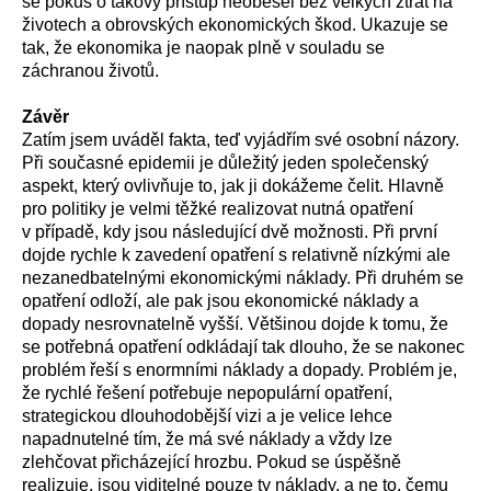
se pokus o takový přístup neobešel bez velkých ztrát na
životech a obrovských ekonomických škod. Ukazuje se
tak, že ekonomika je naopak plně v souladu se
záchranou životů.
Závěr
Zatím jsem uváděl fakta, teď vyjádřím své osobní názory.
Při současné epidemii je důležitý jeden společenský
aspekt, který ovlivňuje to, jak ji dokážeme čelit. Hlavně
pro politiky je velmi těžké realizovat nutná opatření
v případě, kdy jsou následující dvě možnosti. Při první
dojde rychle k zavedení opatření s relativně nízkými ale
nezanedbatelnými ekonomickými náklady. Při druhém se
opatření odloží, ale pak jsou ekonomické náklady a
dopady nesrovnatelně vyšší. Většinou dojde k tomu, že
se potřebná opatření odkládají tak dlouho, že se nakonec
problém řeší s enormními náklady a dopady. Problém je,
že rychlé řešení potřebuje nepopulární opatření,
strategickou dlouhodobější vizi a je velice lehce
napadnutelné tím, že má své náklady a vždy lze
zlehčovat přicházející hrozbu. Pokud se úspěšně
realizuje, jsou viditelné pouze ty náklady, a ne to, čemu