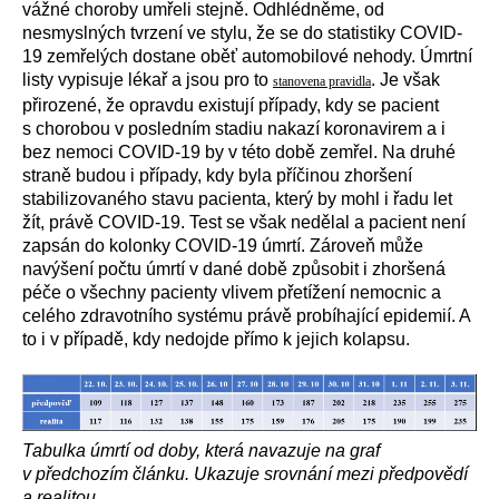
vážné choroby umřeli stejně. Odhlédněme, od
nesmyslných tvrzení ve stylu, že se do statistiky COVID-
19 zemřelých dostane oběť automobilové nehody. Úmrtní
listy vypisuje lékař a jsou pro to
. Je však
stanovena pravidla
přirozené, že opravdu existují případy, kdy se pacient
s chorobou v posledním stadiu nakazí koronavirem a i
bez nemoci COVID-19 by v této době zemřel. Na druhé
straně budou i případy, kdy byla příčinou zhoršení
stabilizovaného stavu pacienta, který by mohl i řadu let
žít, právě COVID-19. Test se však nedělal a pacient není
zapsán do kolonky COVID-19 úmrtí. Zároveň může
navýšení počtu úmrtí v dané době způsobit i zhoršená
péče o všechny pacienty vlivem přetížení nemocnic a
celého zdravotního systému právě probíhající epidemií. A
to i v případě, kdy nedojde přímo k jejich kolapsu.
Tabulka úmrtí od doby, která navazuje na graf
v předchozím článku. Ukazuje srovnání mezi předpovědí
a realitou.