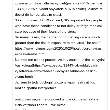
zvysena umrtnosti dle barvy pleti(pistanci +54%, cernosi
+33%, +29% puvodni obyvatele a 37% asiate). Zkuste to
docist do konce, zkusim citaci:
"Going forward, Dr. Woolf said, “It’s important for people
who have these conditions to not delay or forgo medical
care because of their fears of the virus.”
“In many cases, the danger of not getting care is much
greater than the risk of exposure to the virus,” he said."
https://www.nytimes.com/2020/10/20/health/coronavirus-
excess-deaths.html
Na mne ten clanek pusobil, ze je v souladu s tim ,co vydal
Vas kolega(https://www.osel.cz/11449-jak-oddalovani-
vysetreni-a-doby-zahajeni-lecby-zasahne-do-nasich-
zivotu.html)
Ja jsem to tedy pochopil tak,ze je lepsi nestrasit lidi,
mozna spatna interpretace.
omlouvam se,ze ma odpoved je trosicku delsi, fakta a
cisla vetsinou zaberou sve misto