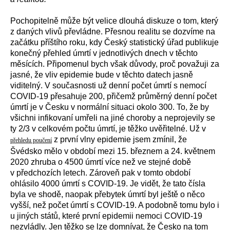
Pochopitelně může být velice dlouhá diskuze o tom, který
z daných vlivů převládne. Přesnou realitu se dozvíme na
začátku příštího roku, kdy Český statistický úřad publikuje
konečný přehled úmrtí v jednotlivých dnech v těchto
měsících. Připomenul bych však důvody, proč považuji za
jasné, že vliv epidemie bude v těchto datech jasně
viditelný. V současnosti už denní počet úmrtí s nemocí
COVID-19 přesahuje 200, přičemž průměrný denní počet
úmrtí je v Česku v normální situaci okolo 300. To, že by
všichni infikovaní umřeli na jiné choroby a neprojevily se
ty 2/3 v celkovém počtu úmrtí, je těžko uvěřitelné. Už v
z první vlny epidemie jsem zmínil, že
přehledu poučení
Švédsko mělo v období mezi 15. březnem a 24. květnem
2020 zhruba o 4500 úmrtí více než ve stejné době
v předchozích letech. Zároveň pak v tomto období
ohlásilo 4000 úmrtí s COVID-19. Je vidět, že tato čísla
byla ve shodě, naopak přebytek úmrtí byl ještě o něco
vyšší, než počet úmrtí s COVID-19. A podobně tomu bylo i
u jiných států, které první epidemii nemoci COVID-19
nezvládly. Jen těžko se lze domnívat, že Česko na tom