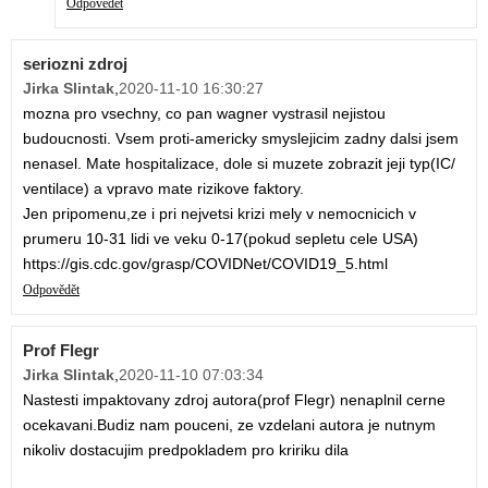
Odpovědět
seriozni zdroj
Jirka Slintak
,
2020-11-10 16:30:27
mozna pro vsechny, co pan wagner vystrasil nejistou
budoucnosti. Vsem proti-americky smyslejicim zadny dalsi jsem
nenasel. Mate hospitalizace, dole si muzete zobrazit jeji typ(IC/
ventilace) a vpravo mate rizikove faktory.
Jen pripomenu,ze i pri nejvetsi krizi mely v nemocnicich v
prumeru 10-31 lidi ve veku 0-17(pokud sepletu cele USA)
https://gis.cdc.gov/grasp/COVIDNet/COVID19_5.html
Odpovědět
Prof Flegr
Jirka Slintak
,
2020-11-10 07:03:34
Nastesti impaktovany zdroj autora(prof Flegr) nenaplnil cerne
ocekavani.Budiz nam pouceni, ze vzdelani autora je nutnym
nikoliv dostacujim predpokladem pro kririku dila