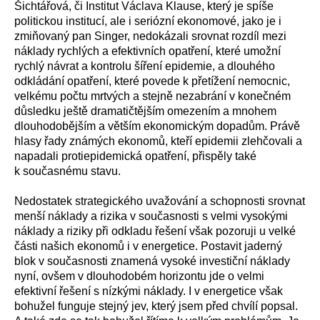
Šichtářová, či Institut Václava Klause, který je spíše
politickou institucí, ale i seriózní ekonomové, jako je i
zmiňovaný pan Singer, nedokázali srovnat rozdíl mezi
náklady rychlých a efektivních opatření, které umožní
rychlý návrat a kontrolu šíření epidemie, a dlouhého
odkládání opatření, které povede k přetížení nemocnic,
velkému počtu mrtvých a stejně nezabrání v konečném
důsledku ještě dramatičtějším omezením a mnohem
dlouhodobějším a větším ekonomickým dopadům. Právě
hlasy řady známých ekonomů, kteří epidemii zlehčovali a
napadali protiepidemická opatření, přispěly také
k současnému stavu.
Nedostatek strategického uvažování a schopnosti srovnat
menší náklady a rizika v současnosti s velmi vysokými
náklady a riziky při odkladu řešení však pozoruji u velké
části našich ekonomů i v energetice. Postavit jaderný
blok v současnosti znamená vysoké investiční náklady
nyní, ovšem v dlouhodobém horizontu jde o velmi
efektivní řešení s nízkými náklady. I v energetice však
bohužel funguje stejný jev, který jsem před chvílí popsal.