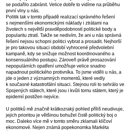
se podařilo zabránit. Velice dobře to vidíme na průběhu
první vlny u nás.
Politik tak v tomto případě realizací správného řešení
s nejmenšími ekonomickými náklady i ztrátami na
životech s největší pravděpodobností politické body a
popularitu ztratí. Takže se nedivím, že ani u nás správná
řešení nejsou schopni politici vybrat a prosadit. Nejhorší
je pro takovou situaci období vyhrocené předvolební
kampaně, kdy se snižuje možnost koordinovaného a
konsensuálního postupu. Zároveň právě prosazování
nepopulárních opatření umožňuje velice snadno
napadnout politického protivníka. To jsme viděli u nás, a
jde o jeden z významných momentů, které vedly
k současné katastrofální situaci. Stejnou roli to sehrálo ve
Spojených státech, které jsou i kvůli tomu státem, který je
epidemií postižen nejvíce.
U politiků mě značně krátkozraký pohled příliš neudivuje,
jejich prioritou je většinou bohužel čistě politický boj o
moc. Daleko více mě v tomto směru zklamali klíčoví
ekonomové. Nejen známá popekonomka Markéta