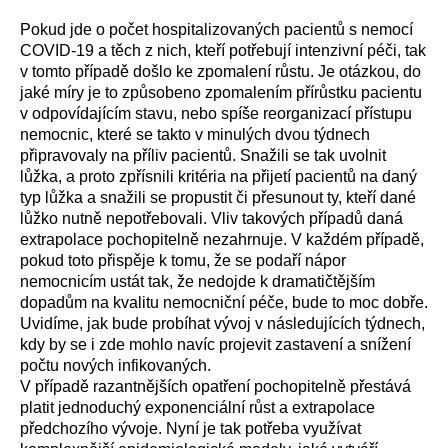
Pokud jde o počet hospitalizovaných pacientů s nemocí
COVID-19 a těch z nich, kteří potřebují intenzivní péči, tak
v tomto případě došlo ke zpomalení růstu. Je otázkou, do
jaké míry je to způsobeno zpomalením přírůstku pacientu
v odpovídajícím stavu, nebo spíše reorganizací přístupu
nemocnic, které se takto v minulých dvou týdnech
připravovaly na příliv pacientů. Snažili se tak uvolnit
lůžka, a proto zpřísnili kritéria na přijetí pacientů na daný
typ lůžka a snažili se propustit či přesunout ty, kteří dané
lůžko nutně nepotřebovali. Vliv takových případů daná
extrapolace pochopitelně nezahrnuje. V každém případě,
pokud toto přispěje k tomu, že se podaří nápor
nemocnicím ustát tak, že nedojde k dramatičtějším
dopadům na kvalitu nemocniční péče, bude to moc dobře.
Uvidíme, jak bude probíhat vývoj v následujících týdnech,
kdy by se i zde mohlo navíc projevit zastavení a snížení
počtu nových infikovaných.
V případě razantnějších opatření pochopitelně přestává
platit jednoduchý exponenciální růst a extrapolace
předchozího vývoje. Nyní je tak potřeba využívat