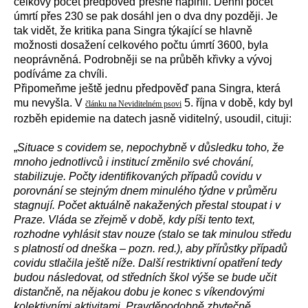
celkový počet předpověď přesně naplnil. Denní počet
úmrtí přes 230 se pak dosáhl jen o dva dny později. Je
tak vidět, že kritika pana Singra týkající se hlavně
možnosti dosažení celkového počtu úmrtí 3600, byla
neoprávněná. Podrobněji se na průběh křivky a vývoj
podíváme za chvíli.
Připomeňme ještě jednu předpověď pana Singra, která
mu nevyšla. V
5. října v době, kdy byl
článku na Neviditelném psovi
rozběh epidemie na datech jasně viditelný, usoudil, cituji:
„
Situace s covidem se, nepochybně v důsledku toho, že
mnoho jednotlivců i institucí změnilo své chování,
stabilizuje. Počty identifikovaných případů covidu v
porovnání se stejným dnem minulého týdne v průměru
stagnují. Počet aktuálně nakažených přestal stoupat i v
Praze. Vláda se zřejmě v době, kdy píši tento text,
rozhodne vyhlásit stav nouze
(stalo se tak minulou středu
s platností od dneška – pozn. red.)
, aby přírůstky případů
covidu stlačila ještě níže. Další restriktivní opatření tedy
budou následovat, od středních škol výše se bude učit
distančně, na nějakou dobu je konec s víkendovými
kolektivními aktivitami. Pravděpodobně zbytečně,