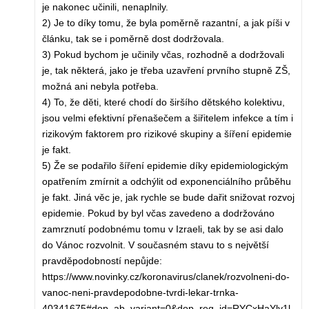
je nakonec učinili, nenaplnily.
2) Je to díky tomu, že byla poměrně razantní, a jak píši v
článku, tak se i poměrně dost dodržovala.
3) Pokud bychom je učinily včas, rozhodně a dodržovali
je, tak některá, jako je třeba uzavření prvního stupně ZŠ,
možná ani nebyla potřeba.
4) To, že děti, které chodí do širšího dětského kolektivu,
jsou velmi efektivní přenašečem a šiřitelem infekce a tím i
rizikovým faktorem pro rizikové skupiny a šíření epidemie
je fakt.
5) Že se podařilo šíření epidemie díky epidemiologickým
opatřením zmírnit a odchýlit od exponenciálního průběhu
je fakt. Jiná věc je, jak rychle se bude dařit snižovat rozvoj
epidemie. Pokud by byl včas zavedeno a dodržováno
zamrznutí podobnému tomu v Izraeli, tak by se asi dalo
do Vánoc rozvolnit. V současném stavu to s největší
pravděpodobností nepůjde:
https://www.novinky.cz/koronavirus/clanek/rozvolneni-do-
vanoc-neni-pravdepodobne-tvrdi-lekar-trnka-
40341675#dop_ab_variant=0&dop_req_id=RYCxHaYly1l-