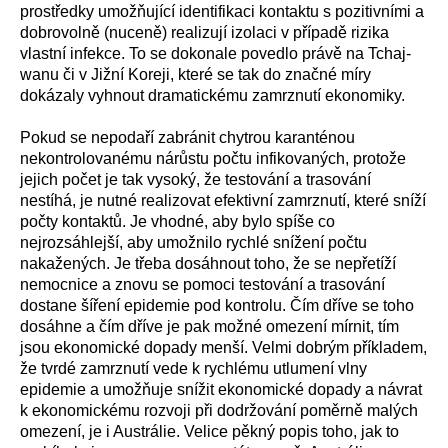
prostředky umožňující identifikaci kontaktu s pozitivními a
dobrovolně (nuceně) realizují izolaci v případě rizika
vlastní infekce. To se dokonale povedlo právě na Tchaj-
wanu či v Jižní Koreji, které se tak do značné míry
dokázaly vyhnout dramatickému zamrznutí ekonomiky.
Pokud se nepodaří zabránit chytrou karanténou
nekontrolovanému nárůstu počtu infikovaných, protože
jejich počet je tak vysoký, že testování a trasování
nestíhá, je nutné realizovat efektivní zamrznutí, které sníží
počty kontaktů. Je vhodné, aby bylo spíše co
nejrozsáhlejší, aby umožnilo rychlé snížení počtu
nakažených. Je třeba dosáhnout toho, že se nepřetíží
nemocnice a znovu se pomoci testování a trasování
dostane šíření epidemie pod kontrolu. Čím dříve se toho
dosáhne a čím dříve je pak možné omezení mírnit, tím
jsou ekonomické dopady menší. Velmi dobrým příkladem,
že tvrdé zamrznutí vede k rychlému utlumení vlny
epidemie a umožňuje snížit ekonomické dopady a návrat
k ekonomickému rozvoji při dodržování poměrně malých
omezení, je i Austrálie. Velice pěkný popis toho, jak to