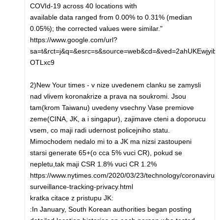
COVId-19 across 40 locations with
available data ranged from 0.00% to 0.31% (median
0.05%); the corrected values were similar."
https://www.google.com/url?
sa=t&rct=j&q=&esrc=s&source=web&cd=&ved=2ahUKEwjyi
OTLxc9
2)New Your times - v nize uvedenem clanku se zamysli
nad vlivem koronakrize a prava na soukromi. Jsou
tam(krom Taiwanu) uvedeny vsechny Vase premiove
zeme(CINA, JK, a i singapur), zajimave cteni a doporucu
vsem, co maji radi udernost policejniho statu.
Mimochodem nedalo mi to a JK ma nizsi zastoupeni
starsi generate 65+(o cca 5% vuci CR), pokud se
nepletu,tak maji CSR 1.8% vuci CR 1.2%
https://www.nytimes.com/2020/03/23/technology/coronavirus
surveillance-tracking-privacy.html
kratka citace z pristupu JK:
:In January, South Korean authorities began posting