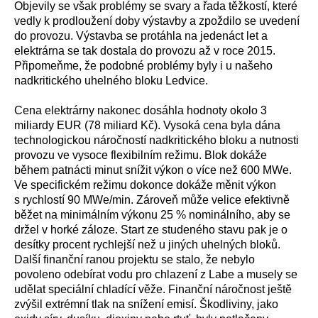
Objevily se však problémy se svary a řada těžkostí, které
vedly k prodloužení doby výstavby a zpoždilo se uvedení
do provozu. Výstavba se protáhla na jedenáct let a
elektrárna se tak dostala do provozu až v roce 2015.
Připomeňme, že podobné problémy byly i u našeho
nadkritického uhelného bloku Ledvice.
Cena elektrárny nakonec dosáhla hodnoty okolo 3
miliardy EUR (78 miliard Kč). Vysoká cena byla dána
technologickou náročností nadkritického bloku a nutnosti
provozu ve vysoce flexibilním režimu. Blok dokáže
během patnácti minut snížit výkon o více než 600 MWe.
Ve specifickém režimu dokonce dokáže měnit výkon
s rychlostí 90 MWe/min. Zároveň může velice efektivně
běžet na minimálním výkonu 25 % nominálního, aby se
držel v horké záloze. Start ze studeného stavu pak je o
desítky procent rychlejší než u jiných uhelných bloků.
Další finanční ranou projektu se stalo, že nebylo
povoleno odebírat vodu pro chlazení z Labe a musely se
udělat speciální chladící věže. Finanční náročnost ještě
zvýšil extrémní tlak na snížení emisí. Škodliviny, jako