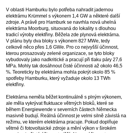
V oblasti Hamburku bylo potřeba nahradit jadernou
elektrárnu
Krümmel s výkonem 1,4 GW a některé další
zdroje.
A právě pro Hamburk se navrhla nová uhelná
elektrárna Moorburg, situovaná do lokality s dlouhou
tradicí výroby elektřiny. Běžela zde plynová elektrárna.
V plánu byly dva bloky s výkonem 827 MWe, tedy
celkově něco přes 1,6 GWe. Pro co nejvyšší účinnost,
kterou prosazovaly zelené organizace, se tyto bloky
vybudovaly jako nadkritické a pracují při tlaku páry 27,6
MPa. Mohly tak dosáhnout čisté účinnosti až okolo 46,5
%.
Teoreticky by elektrárna mohla pokrýt okolo 85 %
spotřeby Hamburku, který vyžaduje okolo 13 TWh
elektřiny.
Elektrárna neměla běžet kontinuálně s plným výkonem,
ale měla vykrývat fluktuace větrných bloků, které se
během Energiewende v severních částech Německa
masivně budují.
Reálná účinnost je velmi silně závislá na
režimu, ve kterém elektrárna pracuje. Pokud doplňuje
větrné či fotovoltaické zdroje a mění výkon v širokém