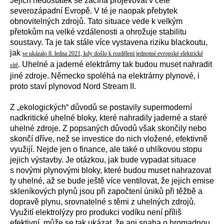
Jejich nedostatek se začíná projevovat v celé
severozápadní Evropě. V té je naopak přebytek
obnovitelných zdrojů. Tato situace vede k velkým
přetokům na velké vzdálenosti a ohrožuje stabilitu
soustavy. Ta je tak stále více vystavena riziku blackoutu,
jak
se ukázalo 8. ledna 2021, kdy došlo k rozdělení jednotné evropské elektrické
. Uhelné a jaderné elektrárny tak budou muset nahradit
sítě
jiné zdroje. Německo spoléhá na elektrárny plynové, i
proto staví plynovod Nord Stream II.
Z „ekologických“ důvodů se postavily supermoderní
nadkritické uhelné bloky, které nahradily jaderné a staré
uhelné zdroje. Z popsaných důvodů však skončily nebo
skončí dříve, než se investice do nich vložené, efektivně
využijí. Nejde jen o finance, ale také o uhlíkovou stopu
jejich výstavby. Je otázkou, jak bude vypadat situace
s novými plynovými bloky, které budou muset nahrazovat
ty uhelné, až se bude ještě více ventilovat, že jejich emise
skleníkových plynů jsou při započtení úniků při těžbě a
dopravě plynu, srovnatelné s těmi z uhelných zdrojů.
Využití elektrolýzy pro produkci vodíku není příliš
efektivní, může se tak ukázat, že ani snaha o hromadnou