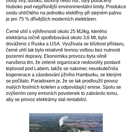
oxidy síry, dusíku, dioxiny nebo rtuť, byly potlačeny
hluboko pod nejpřísnější environmentální limity. Produkce
oxidu uhličitého na jednotku elektřiny při stejném palivu
je jen 75 % dřívějších moderních elektráren.
Černé uhlí s výhřevností okolo 25 MJ/kg, kterého
elektrárna ročně spotřebovává okolo 3,6 Mt, bylo
dováženo z Ruska a USA. Využívala se blízkost přístavu,
černé uhlí tak bylo relativně levnou volbou bez nutnosti
pozemní dopravy. Ekonomika provozu byla silně
narušena tím, že zelené organizace nedovolily postavit
teplovod pod Labem, takže se nakonec neuskutečnila
kogenerace a zásobování jižního Hamburku, se kterými
se počítalo. Paradoxem je, že se tak prodloužil provoz
malých fosilních kotelen a odpovídající emise. Spolu se
zvýšením ceny emisních povolenek to zabránilo tomu,
aby se provoz elektrárny stal rentabilní.