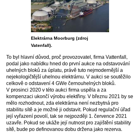
Elektrárna Moorburg (zdroj
Vatenfall).
To byl hlavní důvod, proč provozovatel, firma Vattenfall,
podal jako nabídku hned do první aukce na odstavování
uhelných bloků za úplatu, právě tuto nejmodernější a
nejekologičtější uhelnou elektrárnu. V aukci se soutěžilo
celkově o odstavení 4 GWe černouhelných bloků.
V prosinci 2020 v této aukci firma uspěla a za
kompenzaci ukončí výrobu elektřiny. V březnu 2021 by se
mělo rozhodnout, zda elektrárna není nezbytná pro
stabilitu sítě a je možné ji odstavit. Pokud regulační úřad
její vyřazení povolí, tak se nejpozději 1. července 2021
uzavře. Pokud se ukáže její nutnost pro zajištění stability
sítě, bude po definovanou dobu držena jako rezerva.