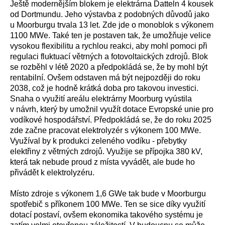
Ještě modernějším blokem je elektrárna Datteln 4 kousek
od Dortmundu. Jeho výstavba z podobných důvodů jako
u Moorburgu trvala 13 let. Zde jde o monoblok s výkonem
1100 MWe. Také ten je postaven tak, že umožňuje velice
vysokou flexibilitu a rychlou reakci, aby mohl pomoci při
regulaci fluktuací větrných a fotovoltaických zdrojů. Blok
se rozběhl v létě 2020 a předpokládá se, že by mohl být
rentabilní. Ovšem odstaven má být nejpozději do roku
2038, což je hodně krátká doba pro takovou investici.
Snaha o využití areálu elektrárny Moorburg vyústila
v návrh, který by umožnil využít dotace Evropské unie pro
vodíkové hospodářství. Předpokládá se, že do roku 2025
zde začne pracovat elektrolyzér s výkonem 100 MWe.
Využíval by k produkci zeleného vodíku - přebytky
elektřiny z větrných zdrojů. Využije se přípojka 380 kV,
která tak nebude proud z místa vyvádět, ale bude ho
přivádět k elektrolyzéru.
Místo zdroje s výkonem 1,6 GWe tak bude v Moorburgu
spotřebič s příkonem 100 MWe. Ten se sice díky využití
dotací postaví, ovšem ekonomika takového systému je