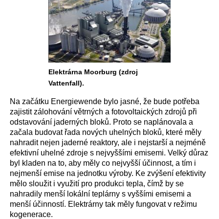
Elektrárna Moorburg (zdroj
Vattenfall).
Na začátku Energiewende bylo jasné, že bude potřeba
zajistit zálohování větrných a fotovoltaických zdrojů při
odstavování jaderných bloků. Proto se naplánovala a
začala budovat řada nových uhelných bloků, které měly
nahradit nejen jaderné reaktory, ale i nejstarší a nejméně
efektivní uhelné zdroje s nejvyššími emisemi. Velký důraz
byl kladen na to, aby měly co nejvyšší účinnost, a tím i
nejmenší emise na jednotku výroby. Ke zvýšení efektivity
mělo sloužit i využití pro produkci tepla, čímž by se
nahradily menší lokální teplárny s vyššími emisemi a
menší účinností. Elektrárny tak měly fungovat v režimu
kogenerace.