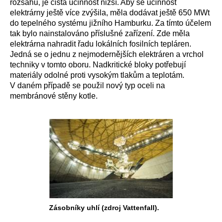
rozsahu, je čistá účinnost nižší. Aby se účinnost
elektrárny ještě více zvýšila, měla dodávat ještě 650 MWt
do tepelného systému jižního Hamburku. Za tímto účelem
tak bylo nainstalováno příslušné zařízení. Zde měla
elektrárna nahradit řadu lokálních fosilních tepláren.
Jedná se o jednu z nejmodernějších elektráren a vrchol
techniky v tomto oboru. Nadkritické bloky potřebují
materiály odolné proti vysokým tlakům a teplotám.
V daném případě se použil nový typ oceli na
membránové stěny kotle.
Zásobníky uhlí (zdroj Vattenfall).