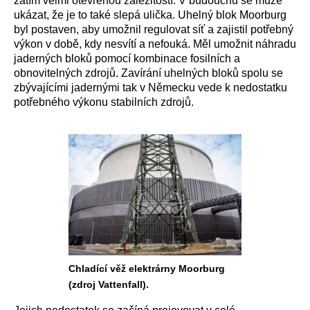
zatím velmi otevřenou záležitostí. V budoucnu se může
ukázat, že je to také slepá ulička. Uhelný blok Moorburg
byl postaven, aby umožnil regulovat síť a zajistil potřebný
výkon v době, kdy nesvítí a nefouká. Měl umožnit náhradu
jaderných bloků pomocí kombinace fosilních a
obnovitelných zdrojů. Zavírání uhelných bloků spolu se
zbývajícími jadernými tak v Německu vede k nedostatku
potřebného výkonu stabilních zdrojů.
Chladící věž elektrárny Moorburg
(zdroj Vattenfall).