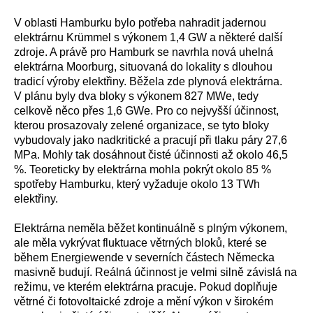
V oblasti Hamburku bylo potřeba nahradit jadernou
elektrárnu
Krümmel s výkonem 1,4 GW a některé další
zdroje.
A právě pro Hamburk se navrhla nová uhelná
elektrárna Moorburg, situovaná do lokality s dlouhou
tradicí výroby elektřiny. Běžela zde plynová elektrárna.
V plánu byly dva bloky s výkonem 827 MWe, tedy
celkově něco přes 1,6 GWe. Pro co nejvyšší účinnost,
kterou prosazovaly zelené organizace, se tyto bloky
vybudovaly jako nadkritické a pracují při tlaku páry 27,6
MPa. Mohly tak dosáhnout čisté účinnosti až okolo 46,5
%.
Teoreticky by elektrárna mohla pokrýt okolo 85 %
spotřeby Hamburku, který vyžaduje okolo 13 TWh
elektřiny.
Elektrárna neměla běžet kontinuálně s plným výkonem,
ale měla vykrývat fluktuace větrných bloků, které se
během Energiewende v severních částech Německa
masivně budují.
Reálná účinnost je velmi silně závislá na
režimu, ve kterém elektrárna pracuje. Pokud doplňuje
větrné či fotovoltaické zdroje a mění výkon v širokém