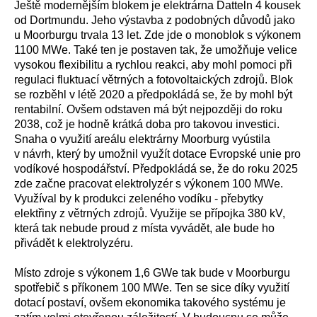
Ještě modernějším blokem je elektrárna Datteln 4 kousek
od Dortmundu. Jeho výstavba z podobných důvodů jako
u Moorburgu trvala 13 let. Zde jde o monoblok s výkonem
1100 MWe. Také ten je postaven tak, že umožňuje velice
vysokou flexibilitu a rychlou reakci, aby mohl pomoci při
regulaci fluktuací větrných a fotovoltaických zdrojů. Blok
se rozběhl v létě 2020 a předpokládá se, že by mohl být
rentabilní. Ovšem odstaven má být nejpozději do roku
2038, což je hodně krátká doba pro takovou investici.
Snaha o využití areálu elektrárny Moorburg vyústila
v návrh, který by umožnil využít dotace Evropské unie pro
vodíkové hospodářství. Předpokládá se, že do roku 2025
zde začne pracovat elektrolyzér s výkonem 100 MWe.
Využíval by k produkci zeleného vodíku - přebytky
elektřiny z větrných zdrojů. Využije se přípojka 380 kV,
která tak nebude proud z místa vyvádět, ale bude ho
přivádět k elektrolyzéru.
Místo zdroje s výkonem 1,6 GWe tak bude v Moorburgu
spotřebič s příkonem 100 MWe. Ten se sice díky využití
dotací postaví, ovšem ekonomika takového systému je