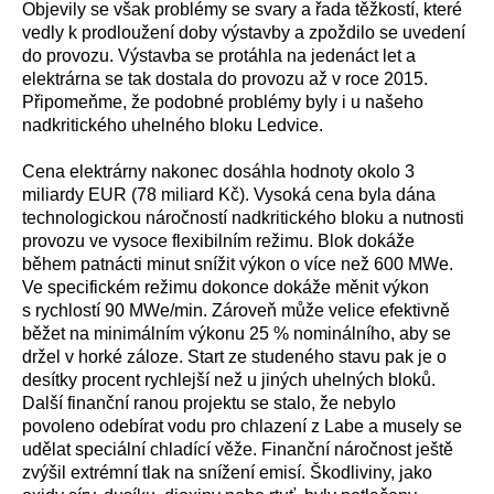
Objevily se však problémy se svary a řada těžkostí, které
vedly k prodloužení doby výstavby a zpoždilo se uvedení
do provozu. Výstavba se protáhla na jedenáct let a
elektrárna se tak dostala do provozu až v roce 2015.
Připomeňme, že podobné problémy byly i u našeho
nadkritického uhelného bloku Ledvice.
Cena elektrárny nakonec dosáhla hodnoty okolo 3
miliardy EUR (78 miliard Kč). Vysoká cena byla dána
technologickou náročností nadkritického bloku a nutnosti
provozu ve vysoce flexibilním režimu. Blok dokáže
během patnácti minut snížit výkon o více než 600 MWe.
Ve specifickém režimu dokonce dokáže měnit výkon
s rychlostí 90 MWe/min. Zároveň může velice efektivně
běžet na minimálním výkonu 25 % nominálního, aby se
držel v horké záloze. Start ze studeného stavu pak je o
desítky procent rychlejší než u jiných uhelných bloků.
Další finanční ranou projektu se stalo, že nebylo
povoleno odebírat vodu pro chlazení z Labe a musely se
udělat speciální chladící věže. Finanční náročnost ještě
zvýšil extrémní tlak na snížení emisí. Škodliviny, jako