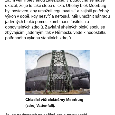
zatím velmi otevřenou záležitostí. V budoucnu se může
ukázat, že je to také slepá ulička. Uhelný blok Moorburg
byl postaven, aby umožnil regulovat síť a zajistil potřebný
výkon v době, kdy nesvítí a nefouká. Měl umožnit náhradu
jaderných bloků pomocí kombinace fosilních a
obnovitelných zdrojů. Zavírání uhelných bloků spolu se
zbývajícími jadernými tak v Německu vede k nedostatku
potřebného výkonu stabilních zdrojů.
Chladící věž elektrárny Moorburg
(zdroj Vattenfall).