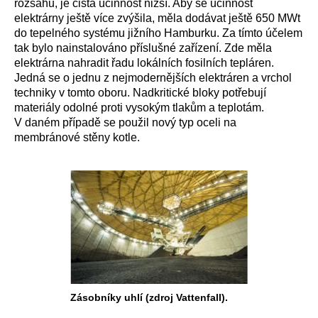
rozsahu, je čistá účinnost nižší. Aby se účinnost
elektrárny ještě více zvýšila, měla dodávat ještě 650 MWt
do tepelného systému jižního Hamburku. Za tímto účelem
tak bylo nainstalováno příslušné zařízení. Zde měla
elektrárna nahradit řadu lokálních fosilních tepláren.
Jedná se o jednu z nejmodernějších elektráren a vrchol
techniky v tomto oboru. Nadkritické bloky potřebují
materiály odolné proti vysokým tlakům a teplotám.
V daném případě se použil nový typ oceli na
membránové stěny kotle.
Zásobníky uhlí (zdroj Vattenfall).