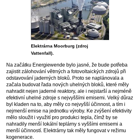
Elektrárna Moorburg (zdroj
Vattenfall).
Na začátku Energiewende bylo jasné, že bude potřeba
zajistit zálohování větrných a fotovoltaických zdrojů při
odstavování jaderných bloků. Proto se naplánovala a
začala budovat řada nových uhelných bloků, které měly
nahradit nejen jaderné reaktory, ale i nejstarší a nejméně
efektivní uhelné zdroje s nejvyššími emisemi. Velký důraz
byl kladen na to, aby měly co nejvyšší účinnost, a tím i
nejmenší emise na jednotku výroby. Ke zvýšení efektivity
mělo sloužit i využití pro produkci tepla, čímž by se
nahradily menší lokální teplárny s vyššími emisemi a
menší účinností. Elektrárny tak měly fungovat v režimu
kogenerace.