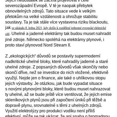
Jejich nedostatek se začíná projevovat v celé
severozápadní Evropě. V té je naopak přebytek
obnovitelných zdrojů. Tato situace vede k velkým
přetokům na velké vzdálenosti a ohrožuje stabilitu
soustavy. Ta je tak stále více vystavena riziku blackoutu,
jak
se ukázalo 8. ledna 2021, kdy došlo k rozdělení jednotné evropské elektrické
. Uhelné a jaderné elektrárny tak budou muset nahradit
sítě
jiné zdroje. Německo spoléhá na elektrárny plynové, i
proto staví plynovod Nord Stream II.
Z „ekologických“ důvodů se postavily supermoderní
nadkritické uhelné bloky, které nahradily jaderné a staré
uhelné zdroje. Z popsaných důvodů však skončily nebo
skončí dříve, než se investice do nich vložené, efektivně
využijí. Nejde jen o finance, ale také o uhlíkovou stopu
jejich výstavby. Je otázkou, jak bude vypadat situace
s novými plynovými bloky, které budou muset nahrazovat
ty uhelné, až se bude ještě více ventilovat, že jejich emise
skleníkových plynů jsou při započtení úniků při těžbě a
dopravě plynu, srovnatelné s těmi z uhelných zdrojů.
Využití elektrolýzy pro produkci vodíku není příliš
efektivní, může se tak ukázat, že ani snaha o hromadnou