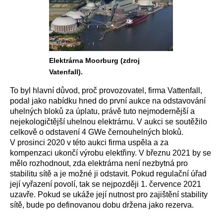
Elektrárna Moorburg (zdroj
Vatenfall).
To byl hlavní důvod, proč provozovatel, firma Vattenfall,
podal jako nabídku hned do první aukce na odstavování
uhelných bloků za úplatu, právě tuto nejmodernější a
nejekologičtější uhelnou elektrárnu. V aukci se soutěžilo
celkově o odstavení 4 GWe černouhelných bloků.
V prosinci 2020 v této aukci firma uspěla a za
kompenzaci ukončí výrobu elektřiny. V březnu 2021 by se
mělo rozhodnout, zda elektrárna není nezbytná pro
stabilitu sítě a je možné ji odstavit. Pokud regulační úřad
její vyřazení povolí, tak se nejpozději 1. července 2021
uzavře. Pokud se ukáže její nutnost pro zajištění stability
sítě, bude po definovanou dobu držena jako rezerva.