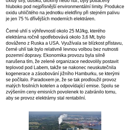
oxidy síry, dusíku, dioxiny nebo rtuť, byly potlačeny
hluboko pod nejpřísnější environmentální limity. Produkce
oxidu uhličitého na jednotku elektřiny při stejném palivu
je jen 75 % dřívějších moderních elektráren.
Černé uhlí s výhřevností okolo 25 MJ/kg, kterého
elektrárna ročně spotřebovává okolo 3,6 Mt, bylo
dováženo z Ruska a USA. Využívala se blízkost přístavu,
černé uhlí tak bylo relativně levnou volbou bez nutnosti
pozemní dopravy. Ekonomika provozu byla silně
narušena tím, že zelené organizace nedovolily postavit
teplovod pod Labem, takže se nakonec neuskutečnila
kogenerace a zásobování jižního Hamburku, se kterými
se počítalo. Paradoxem je, že se tak prodloužil provoz
malých fosilních kotelen a odpovídající emise. Spolu se
zvýšením ceny emisních povolenek to zabránilo tomu,
aby se provoz elektrárny stal rentabilní.