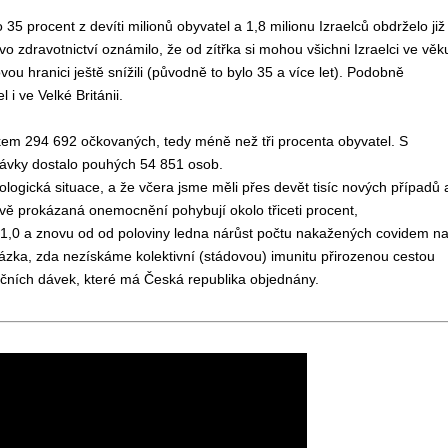
o
35 procent
z devíti milionů obyvatel
a
1,8 milionu
Izraelců
obdrželo
již 
tvo zdravotnictví oznámilo, že
od zítřka si mohou
všichni Izraelci ve věk
ov
ou
hranic
i
ještě
sníž
ili
(
původn
ě to bylo
35
a více let)
.
Podobně
l i
ve
Velk
é
Británi
i
.
kem 294 692 očkovaných, tedy méně než tři procenta obyvatel. S
dávky dostalo pouhých
54 851 osob.
ologická situace, a že
včera
jsme
měli přes devět tisíc nových případů 
ě prokázaná onemocnění pohybují okolo třiceti procent,
 1,0 a znovu od od poloviny ledna nárůst počtu nakažených covidem n
tázka, zda
nezískáme
kolektivní (stádov
ou
) imunit
u
přirozenou cestou
ačních
dávek, které má
Česk
á
republik
a
objedn
ány.