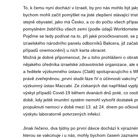
To, k čemu nyní dochází v Izraeli, by pro nás mohlo být jak
bychom mohli začít pomýšlet na jisté zlepšení stávající tris
stejně obyvatel, jako má Česko, a co do počtu všech případ
pomyslném žebříčku všech zemí (podle údajů Worldometer)
Pojďme se tedy podívat na to, při jaké proočkovanosti, se 
izraelského národního panelu odborníků
Balicer
a, již zač
případů onemocnění)
u nich
karta obracet.
Možná
je dobré připomenout,
že
u toho prohlášení o obrat
nějakého
úředníka izraelské zdravotnické organizace, ale
a ředitele výzkumného ústavu (Clalit) spolupracujícího s 
právě zveřejněnou „první studii fáze IV o účinnosti vakcíny"
výzkumný ústav Maccabi. Z
e získaných
dat například vypl
výskyt případů Covid-19 během dvanácti dnů poté, co osoby 
době, kdy ještě imunitní systém nemohl vytvořit dostatek pr
propuknutí
nemoc
i
v době mezi
13. až 24.
dnem
po očková
výskytu laboratorně potvrzených infekcí.
Jinak řečeno, d
va týdny po první dávce
dochází k
výrazné
kterou se vakcinuje i u nás, mohly bychom časem zaznam