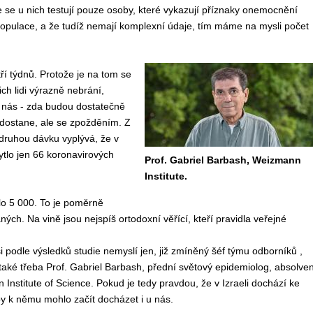
e se u nich testují pouze osoby, které vykazují příznaky onemocnění
opulace, a že tudíž nemají komplexní údaje, tím máme na mysli počet
ří týdnů. Protože je na tom se
ch lidi výrazně nebrání,
 nás - zda budou dostatečně
 dostane, ale se zpožděním. Z
i druhou dávku vyplývá, že v
lo jen 66 koronavirových
Prof. Gabriel Barbash, Weizmann
Institute.
lo
5 000.
To je poměrně
aných
. Na vině jsou nejspíš ortodoxní věřící, kteří pravidla veřejné
si podle výsledků studie nemyslí jen,
již zmíněný šéf týmu odborníků ,
také třeba
Prof. Gabriel Barbash
, přední
světový epidemiolog, absolven
Institute of Science.
P
okud je
tedy
pravdou, že v Izraeli dochází ke
y k němu mohlo začít docházet i u nás.