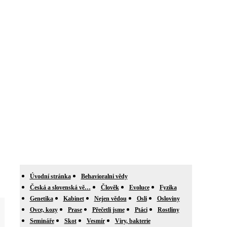
Úvodní stránka
Behavioralni vědy
Česká a slovenská vě…
Člověk
Evoluce
Fyzika
Genetika
Kabinet
Nejen vědou
Osli
Osloviny
Ovce, kozy
Prase
Přečetli jsme
Ptáci
Rostliny
Semináře
Skot
Vesmír
Viry, bakterie