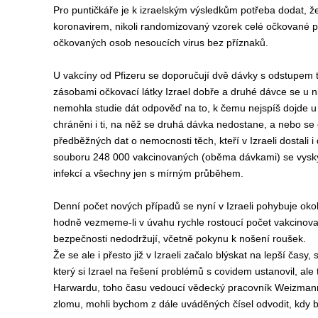
Pro puntičkáře je k izraelským výsledkům potřeba dodat, ž
koronavirem, nikoli randomizovaný vzorek celé očkované p
očkovaných osob nesoucích virus bez příznaků.
U vakcíny od Pfizeru se doporučují dvě dávky s odstupem t
zásobami očkovací látky Izrael dobře a druhé dávce se u ni
nemohla studie dát odpověď na to, k čemu nejspíš dojde u
chráněni i ti, na něž se druhá dávka nedostane, a nebo se
předběžných dat o nemocnosti těch, kteří v Izraeli dostali 
souboru 248 000 vakcinovaných (oběma dávkami) se vyskyt
infekcí a všechny jen s mírným průběhem.
D
enní počet
nových
případů
se nyní v Izraeli pohybuje oko
hodně vezmeme-li v úvahu
rychle rostoucí počet vakcinov
bezpečnosti nedodržují, včetně pokynu k nošení roušek.
Že se ale
i přesto
již
v Izraeli
začalo blýskat na lepší časy, 
který si Izrael na řešení problémů
s covidem ustanovil, ale
Harwardu,
toho času
vedoucí vědecký pracovník
Weizmann 
zlomu, mohli bychom z dále uváděných čísel odvodit, kdy b