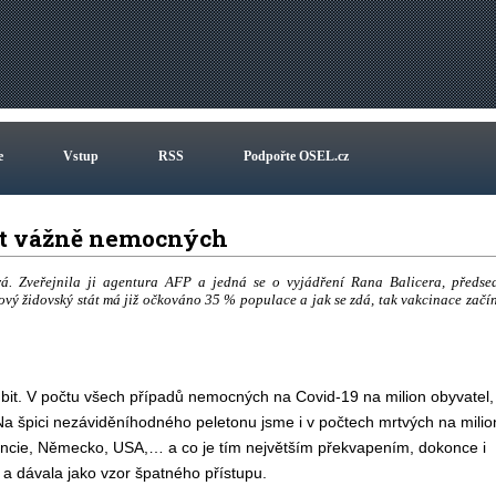
e
Vstup
RSS
Podpořte OSEL.cz
očet vážně nemocných
. Zveřejnila ji agentura AFP a jedná se o vyjádření Rana Balicera, předse
vý židovský stát má již očkováno 35 % populace a jak se zdá, tak vakcinace začí
bit. V počtu všech případů nemocných na Covid-19 na milion obyvatel,
. Na špici nezáviděníhodného peletonu jsme i v počtech mrtvých na milio
 Francie, Německo, USA,… a co je tím největším překvapením, dokonce i
 a dávala jako vzor špatného přístupu.