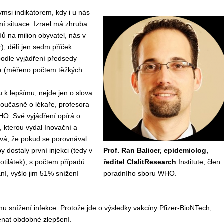
ýmsi indikátorem, kdy i u nás
tní situace. Izrael má zhruba
ů na milion obyvatel, nás v
, dělí jen sedm příček.
podle vyjádření
předsed
y
ala (měřeno počtem těžkých
u k lepšímu,
nejde jen o
slova
současně o
lékaře, profesora
WHO.
Své vyjádření opírá o
, kterou vydal Inovační a
ývá, že pokud
se porovnával
dostaly první injekci (tedy v
Prof. Ran Balicer, epidemiolog,
otilátek), s počtem případů
ředitel ClalitResearch
Institute,
člen
ní
,
vyšlo jim
51% snížení
poradního sboru WHO.
mu
snížení infekce.
Protože jde
o výsledky
vakc
íny P
fizer-BioNTech,
enat obdobné zlepšení.