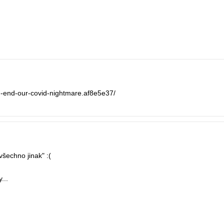
n-end-our-covid-nightmare.af8e5e37/
 všechno jinak" :(
...