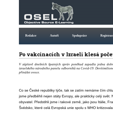
Redakce
Autoři
Spolupráce
Registrac
Po vakcinacích v Izraeli klesá p
V záplavě dnešních špatných zpráv poněkud zapadla jedna dobrá
izraelského národního panelu odborníků na Covid-19. Devítimiliono
přinášet ovoce.
Co se České republiky týče, tak se zatím nemáme čím chlu
jsme předběhli nejen státy Evropy, ale prakticky celý svět
obyvatel. Předstihli jsme i takové země, jako jsou Itálie,
Švédsko, které celá Evropská unie spolu s WHO kritizovala