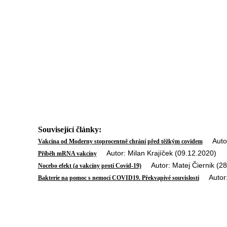
Související články:
Autor:
Vakcína od Moderny stoprocentně chrání před těžkým covidem
Autor: Milan Krajíček (09.12.2020)
Příběh mRNA vakcíny
Autor: Matej Čiernik (28
Nocebo efekt (a vakcíny proti Covid-19)
Autor: 
Bakterie na pomoc s nemocí COVID19. Překvapivé souvislosti