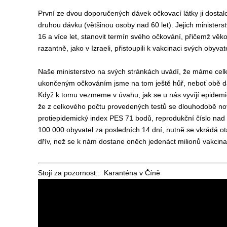
P
rvní ze dvou doporučených dávek
očkovací látky
ji
dostal
druhou
dávku (
většinou
osoby
nad 60 let
)
.
Jejich m
inisters
16 a více let, stanovit termín
svého
očkování,
přičemž
věk
razantně, jako
v
Izrael
i
, přistoupil
i
k vakcinaci svých obyvate
Naše ministerstvo na svých stránkách uvádí, že máme c
el
ukončeným očkováním jsme na tom ještě hůř, neboť obě 
Když
k tomu
vezmeme v úvahu, jak se u nás vyvíjí
epidemi
že
z celkového počtu provedených testů se dlouhodobě nov
protiepidemický index PES 71 bodů, reprodukční číslo nad
100 000 obyvatel za posledních 14 dní,
nutně se vkrádá o
dřív, než se k nám
dostane
oněch
jedenáct milionů
vakcin
Stojí za pozornost:: Karanténa v Číně