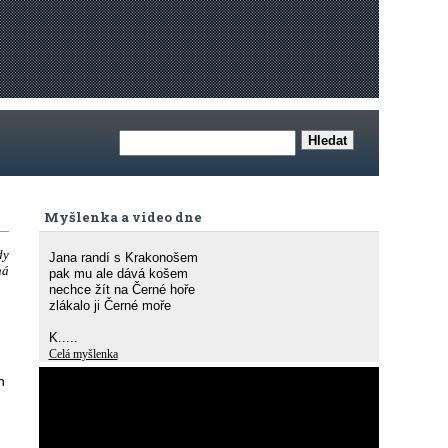
Myšlenka a video dne
dy
Jana randí s Krakonošem
ná
pak mu ale dává košem
nechce žít na Černé hoře
zlákalo ji Černé moře
K.....
Celá myšlenka
n