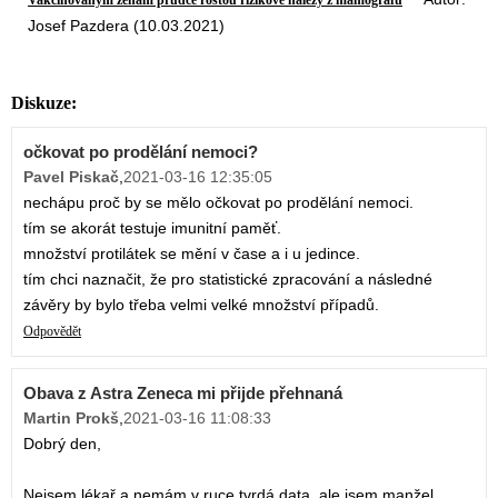
Vakcinovaným ženám prudce rostou rizikové nálezy z mamografu
Josef Pazdera (10.03.2021)
Diskuze:
očkovat po prodělání nemoci?
Pavel Piskač
,
2021-03-16 12:35:05
nechápu proč by se mělo očkovat po prodělání nemoci.
tím se akorát testuje imunitní paměť.
množství protilátek se mění v čase a i u jedince.
tím chci naznačit, že pro statistické zpracování a následné
závěry by bylo třeba velmi velké množství případů.
Odpovědět
Obava z Astra Zeneca mi přijde přehnaná
Martin Prokš
,
2021-03-16 11:08:33
Dobrý den,
Nejsem lékař a nemám v ruce tvrdá data, ale jsem manžel