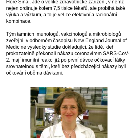
Hoře Sinaj. Jde o veliké zdravotnické zařízení, v němž
nejen ordinuje kolem 7,5 tisíce lékařů, ale probíhá také
výuka a výzkum, a to je velice efektivní a racionální
kombinace.
Tým tamních imunologů, vakcinologů a mikrobiologů
zveřejnil v odborném časopisu New England Journal of
Medicine výsledky studie dokladující, že lidé, kteří
prokazatelně překonali nákazu coronavirem SARS-CoV-
2, mají imunitní reakci již po první dávce očkovací látky
srovnatelnou s těmi, kteří bez předcházející nákazy byli
očkování oběma dávkami.