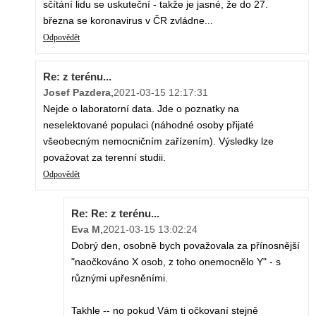
sčítání lidu se uskuteční - takže je jasné, že do 27.
března se koronavirus v ČR zvládne...
Odpovědět
Re: z terénu...
Josef Pazdera
,
2021-03-15 12:17:31
Nejde o laboratorní data. Jde o poznatky na
neselektované populaci (náhodné osoby přijaté
všeobecným nemocničním zařízením). Výsledky lze
považovat za terenní studii.
Odpovědět
Re: Re: z terénu...
Eva M
,
2021-03-15 13:02:24
Dobrý den, osobně bych považovala za přínosnější
"naočkováno X osob, z toho onemocnělo Y" - s
různými upřesněními.
Takhle -- no pokud Vám ti očkovaní stejně