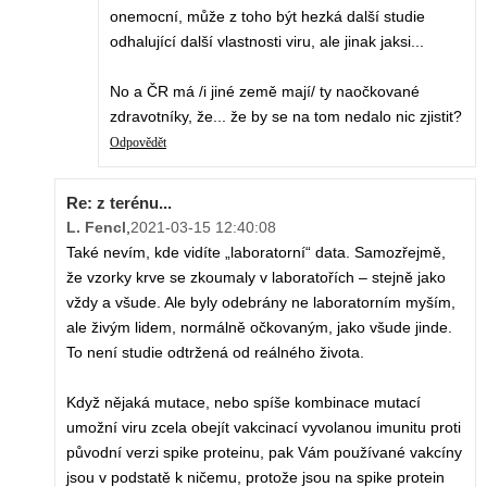
onemocní, může z toho být hezká další studie
odhalující další vlastnosti viru, ale jinak jaksi...
No a ČR má /i jiné země mají/ ty naočkované
zdravotníky, že... že by se na tom nedalo nic zjistit?
Odpovědět
Re: z terénu...
L. Fencl
,
2021-03-15 12:40:08
Také nevím, kde vidíte „laboratorní“ data. Samozřejmě,
že vzorky krve se zkoumaly v laboratořích – stejně jako
vždy a všude. Ale byly odebrány ne laboratorním myším,
ale živým lidem, normálně očkovaným, jako všude jinde.
To není studie odtržená od reálného života.
Když nějaká mutace, nebo spíše kombinace mutací
umožní viru zcela obejít vakcinací vyvolanou imunitu proti
původní verzi spike proteinu, pak Vám používané vakcíny
jsou v podstatě k ničemu, protože jsou na spike protein