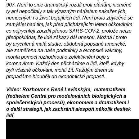
907. Není to sice dramatický rozdíl proti plánům, nicméně
ty ani nepočítaly s tak výrazným nárůstem nakažených,
nemocných i o život bojujících lidí. Není proto zbytečné se
zamýšlet nad tím, jak před přicházejícím létem očkováním
co nejrychleji zbrzdit přenos SARS-COV-2, protože nelze
předpokládat, že lidé zákazy dál unesou. Možná i proto
by urychlená malá studie, obdobná popsané americké,
ale zaměřena na naše podmínky a evropské vakcíny,
mohla pomoct rozhodnout o zefektivnění boje s
koronavirem. Každý den přicházíme o lidi, kteří, kdyby
byli včasně očkováni, mohli žít. Každým dnem se
propadáme hlouběji do ekonomické propasti.
Video: Rozhovor s René Levínským, matematikem
(ředitelem Centra pro modelováních biologických a
společenských procesů), ekonomem a dramatikem i
o další strategii, jak zachránit alespoň několik desítek
lidí.