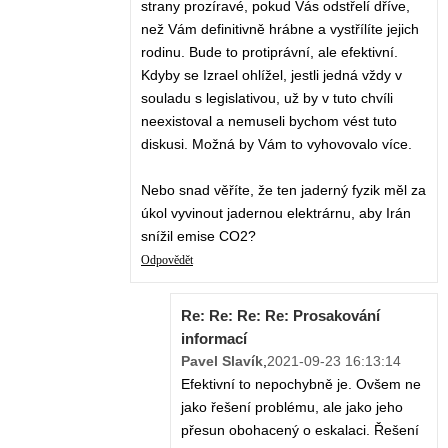
strany prozíravé, pokud Vás odstřelí dříve,
než Vám definitivně hrábne a vystřílíte jejich
rodinu. Bude to protiprávní, ale efektivní.
Kdyby se Izrael ohlížel, jestli jedná vždy v
souladu s legislativou, už by v tuto chvíli
neexistoval a nemuseli bychom vést tuto
diskusi. Možná by Vám to vyhovovalo více.
Nebo snad věříte, že ten jaderný fyzik měl za
úkol vyvinout jadernou elektrárnu, aby Irán
snížil emise CO2?
Odpovědět
Re: Re: Re: Re: Prosakování
informací
Pavel Slavík
,
2021-09-23 16:13:14
Efektivní to nepochybně je. Ovšem ne
jako řešení problému, ale jako jeho
přesun obohacený o eskalaci. Řešení