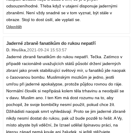
odsouzeníhodné. Třeba když v utajení disponuje jadernými
zbraněmi. Není vždy snadné se v tom vyznat, být stále v
obraze. Stojí to dost úsilí, ale vyplatí se.
Odpovědět
Jaderné zbraně fanatikům do rukou nepatří
D. Hruška
,
2021-09-24 15:53:57
Jaderné zbraně fanatikům do rukou nepatří. Tečka. Zatímco v
případě racionálně uvažujících států působí držení jaderných
zbraní jako prvek stabilizující světový mír, u fanatiků jde naopak
o časovanou bombu. Muslimským mozkům je jedno, jestli
umřou při jaderné apokalypse, protože půjdou rovnou do ráje.
Normální člověk si nepřipásá kolem těla trhavinu a neodpálí se
v davu. Muslim ano. I ten Kim má dost rozumu na to, aby
pochopil, že svoje bombičky nesmí použít, pokud chce žít.
Džihádisti naopak smrt vyhledávají. Proto se jim jaderné zbraně
nikdy nesmí dostat do rukou, pak už bude pozdě to řešit. A Vy,
místo abyste byli vděční, že Izrael udělal špinavou práci, na
kterou západ nemá koule ani žaludek, si ještě stěžujete.