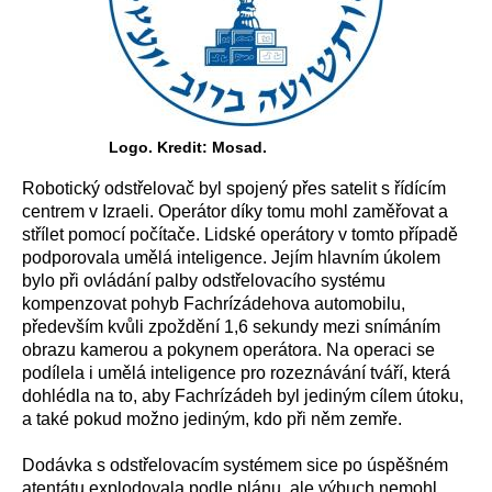
Logo. Kredit: Mosad.
Robotický odstřelovač byl spojený přes satelit s řídícím
centrem v Izraeli. Operátor díky tomu mohl zaměřovat a
střílet pomocí počítače. Lidské operátory v tomto případě
podporovala umělá inteligence. Jejím hlavním úkolem
bylo při ovládání palby odstřelovacího systému
kompenzovat pohyb Fachrízádehova automobilu,
především kvůli zpoždění 1,6 sekundy mezi snímáním
obrazu kamerou a pokynem operátora. Na operaci se
podílela i umělá inteligence pro rozeznávání tváří, která
dohlédla na to, aby Fachrízádeh byl jediným cílem útoku,
a také pokud možno jediným, kdo při něm zemře.
Dodávka s odstřelovacím systémem sice po úspěšném
atentátu explodovala podle plánu, ale výbuch nemohl