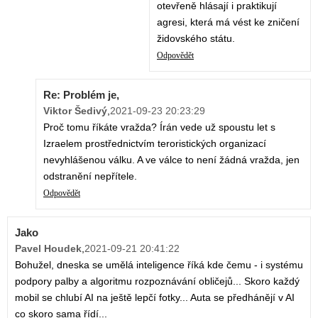
otevřeně hlásají i praktikují
agresi, která má vést ke zničení
židovského státu.
Odpovědět
Re: Problém je,
Viktor Šedivý
,
2021-09-23 20:23:29
Proč tomu říkáte vražda? Írán vede už spoustu let s
Izraelem prostřednictvím teroristických organizací
nevyhlášenou válku. A ve válce to není žádná vražda, jen
odstranění nepřítele.
Odpovědět
Jako
Pavel Houdek
,
2021-09-21 20:41:22
Bohužel, dneska se umělá inteligence říká kde čemu - i systému
podpory palby a algoritmu rozpoznávání obličejů... Skoro každý
mobil se chlubí AI na ještě lepčí fotky... Auta se předhánějí v AI
co skoro sama řídí...