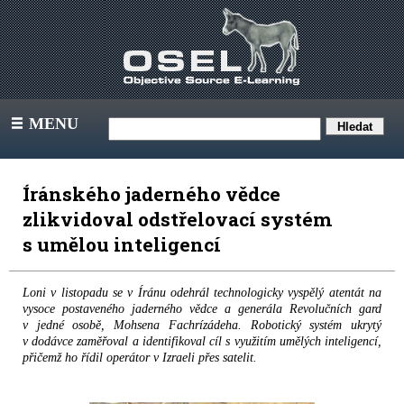
MENU
III
Íránského jaderného vědce
zlikvidoval odstřelovací systém
s umělou inteligencí
Loni v listopadu se v Íránu odehrál technologicky vyspělý atentát na
vysoce postaveného jaderného vědce a generála Revolučních gard
v jedné osobě, Mohsena Fachrízádeha. Robotický systém ukrytý
v dodávce zaměřoval a identifikoval cíl s využitím umělých inteligencí,
přičemž ho řídil operátor v Izraeli přes satelit.