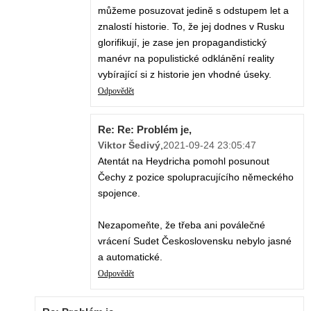
můžeme posuzovat jedině s odstupem let a
znalostí historie. To, že jej dodnes v Rusku
glorifikují, je zase jen propagandistický
manévr na populistické odklánění reality
vybírající si z historie jen vhodné úseky.
Odpovědět
Re: Re: Problém je,
Viktor Šedivý
,
2021-09-24 23:05:47
Atentát na Heydricha pomohl posunout
Čechy z pozice spolupracujícího německého
spojence.
Nezapomeňte, že třeba ani poválečné
vrácení Sudet Československu nebylo jasné
a automatické.
Odpovědět