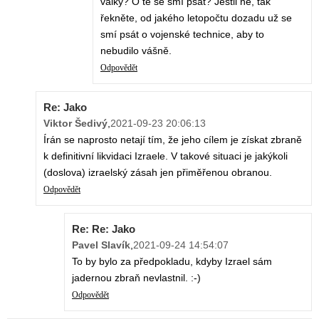
války? O té se smí psát? Jestli ne, tak
řekněte, od jakého letopočtu dozadu už se
smí psát o vojenské technice, aby to
nebudilo vášně.
Odpovědět
Re: Jako
Viktor Šedivý
,
2021-09-23 20:06:13
Írán se naprosto netají tím, že jeho cílem je získat zbraně
k definitivní likvidaci Izraele. V takové situaci je jakýkoli
(doslova) izraelský zásah jen přiměřenou obranou.
Odpovědět
Re: Re: Jako
Pavel Slavík
,
2021-09-24 14:54:07
To by bylo za předpokladu, kdyby Izrael sám
jadernou zbraň nevlastnil. :-)
Odpovědět