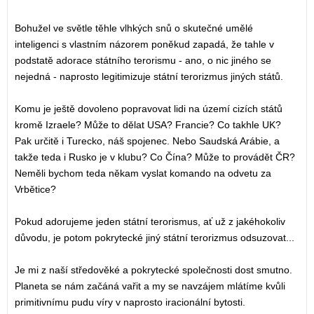
Bohužel ve světle těhle vlhkých snů o skutečné umělé
inteligenci s vlastním názorem poněkud zapadá, že tahle v
podstatě adorace státního terorismu - ano, o nic jiného se
nejedná - naprosto legitimizuje státní terorizmus jiných států.
Komu je ještě dovoleno popravovat lidi na území cizích států
kromě Izraele? Může to dělat USA? Francie? Co takhle UK?
Pak určitě i Turecko, náš spojenec. Nebo Saudská Arábie, a
takže teda i Rusko je v klubu? Co Čína? Může to provádět ČR?
Neměli bychom teda někam vyslat komando na odvetu za
Vrbětice?
Pokud adorujeme jeden státní terorismus, ať už z jakéhokoliv
důvodu, je potom pokrytecké jiný státní terorizmus odsuzovat...
Je mi z naší středověké a pokrytecké společnosti dost smutno.
Planeta se nám začáná vařit a my se navzájem mlátíme kvůli
primitivnímu pudu víry v naprosto iracionální bytosti.