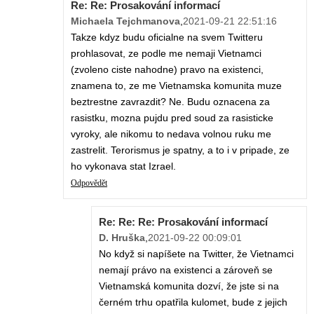
Re: Re: Prosakování informací
Michaela Tejchmanova
,
2021-09-21 22:51:16
Takze kdyz budu oficialne na svem Twitteru
prohlasovat, ze podle me nemaji Vietnamci
(zvoleno ciste nahodne) pravo na existenci,
znamena to, ze me Vietnamska komunita muze
beztrestne zavrazdit? Ne. Budu oznacena za
rasistku, mozna pujdu pred soud za rasisticke
vyroky, ale nikomu to nedava volnou ruku me
zastrelit. Terorismus je spatny, a to i v pripade, ze
ho vykonava stat Izrael.
Odpovědět
Re: Re: Re: Prosakování informací
D. Hruška
,
2021-09-22 00:09:01
No když si napíšete na Twitter, že Vietnamci
nemají právo na existenci a zároveň se
Vietnamská komunita dozví, že jste si na
černém trhu opatřila kulomet, bude z jejich