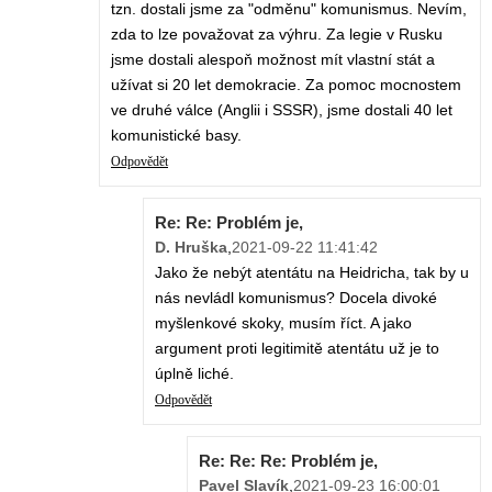
tzn. dostali jsme za "odměnu" komunismus. Nevím,
zda to lze považovat za výhru. Za legie v Rusku
jsme dostali alespoň možnost mít vlastní stát a
užívat si 20 let demokracie. Za pomoc mocnostem
ve druhé válce (Anglii i SSSR), jsme dostali 40 let
komunistické basy.
Odpovědět
Re: Re: Problém je,
D. Hruška
,
2021-09-22 11:41:42
Jako že nebýt atentátu na Heidricha, tak by u
nás nevládl komunismus? Docela divoké
myšlenkové skoky, musím říct. A jako
argument proti legitimitě atentátu už je to
úplně liché.
Odpovědět
Re: Re: Re: Problém je,
Pavel Slavík
,
2021-09-23 16:00:01