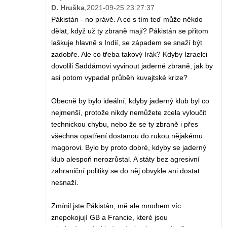
D. Hruška
,
2021-09-25 23:27:37
Pákistán - no právě. A co s tím teď může někdo
dělat, když už ty zbraně mají? Pákistán se přitom
laškuje hlavně s Indií, se západem se snaží být
zadobře. Ale co třeba takový Irák? Kdyby Izraelci
dovolili Saddámovi vyvinout jaderné zbraně, jak by
asi potom vypadal průběh kuvajtské krize?
Obecně by bylo ideální, kdyby jaderný klub byl co
nejmenší, protože nikdy nemůžete zcela vyloučit
technickou chybu, nebo že se ty zbraně i přes
všechna opatření dostanou do rukou nějakému
magorovi. Bylo by proto dobré, kdyby se jaderný
klub alespoň nerozrůstal. A státy bez agresivní
zahraniční politiky se do něj obvykle ani dostat
nesnaží.
Zmínil jste Pákistán, mě ale mnohem víc
znepokojují GB a Francie, které jsou