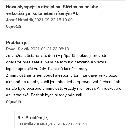
Nová olympyjská disciplina: Střelba na holuby
velkorážným kulometem řízeným AI.
Josef Hrncirik
,
2021-09-22 15:10:00
Odpovědět
Problém je,
Pavel Slavík
,
2021-09-21 23:08:18
že vražda zůstane vraždou i v případě, pokud ji provede
operátor přes satelit. Není na tom nic hezkého a vražda
legitimuje další vraždy. Klasické kolečko msty.
Z minulosti se Izrael poučil alespoň v tom, že dává velký pozor
alespoň na to, aby zabil jen toho, koho opravdu zabít chce. Jak
už ale bylo ověřeno v minulosti: vraždy nic neřeší. Ani ruské, ale
ani izraelské. Potlesk bych si tedy odpustil.
Odpovědět
Re: Problém je,
František Kalva
,
2021-09-22 08:58:49