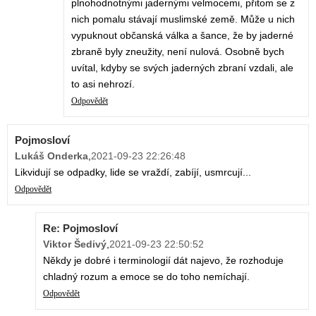
plnohodnotnými jadernými velmocemi, přitom se z
nich pomalu stávají muslimské země. Může u nich
vypuknout občanská válka a šance, že by jaderné
zbraně byly zneužity, není nulová. Osobně bych
uvítal, kdyby se svých jaderných zbraní vzdali, ale
to asi nehrozí.
Odpovědět
Pojmosloví
Lukáš Onderka
,
2021-09-23 22:26:48
Likvidují se odpadky, lide se vraždí, zabíjí, usmrcují...
Odpovědět
Re: Pojmosloví
Viktor Šedivý
,
2021-09-23 22:50:52
Někdy je dobré i terminologií dát najevo, že rozhoduje
chladný rozum a emoce se do toho nemíchají.
Odpovědět