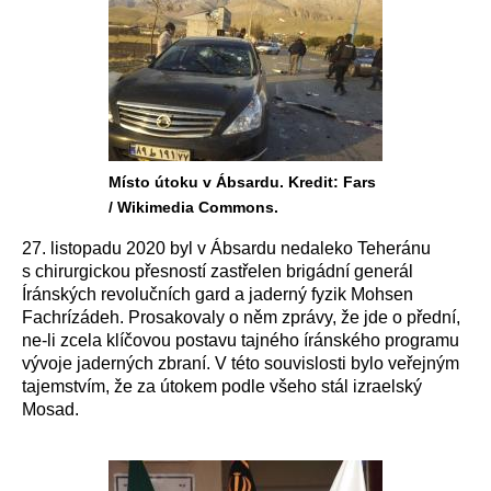
Místo útoku v Ábsardu. Kredit: Fars
/ Wikimedia Commons.
27. listopadu 2020 byl v Ábsardu nedaleko Teheránu
s chirurgickou přesností zastřelen brigádní generál
Íránských revolučních gard a jaderný fyzik Mohsen
Fachrízádeh. Prosakovaly o něm zprávy, že jde o přední,
ne-li zcela klíčovou postavu tajného íránského programu
vývoje jaderných zbraní. V této souvislosti bylo veřejným
tajemstvím, že za útokem podle všeho stál izraelský
Mosad.