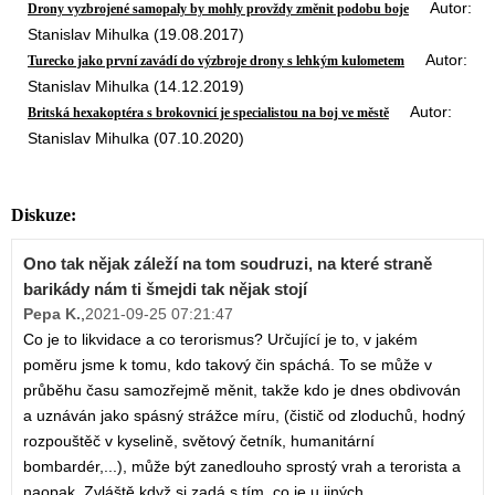
Autor:
Drony vyzbrojené samopaly by mohly provždy změnit podobu boje
Stanislav Mihulka (19.08.2017)
Autor:
Turecko jako první zavádí do výzbroje drony s lehkým kulometem
Stanislav Mihulka (14.12.2019)
Autor:
Britská hexakoptéra s brokovnicí je specialistou na boj ve městě
Stanislav Mihulka (07.10.2020)
Diskuze:
Ono tak nějak záleží na tom soudruzi, na které straně
barikády nám ti šmejdi tak nějak stojí
Pepa K.
,
2021-09-25 07:21:47
Co je to likvidace a co terorismus? Určující je to, v jakém
poměru jsme k tomu, kdo takový čin spáchá. To se může v
průběhu času samozřejmě měnit, takže kdo je dnes obdivován
a uznáván jako spásný strážce míru, (čistič od zloduchů, hodný
rozpouštěč v kyselině, světový četník, humanitární
bombardér,...), může být zanedlouho sprostý vrah a terorista a
naopak. Zvláště když si zadá s tím, co je u jiných