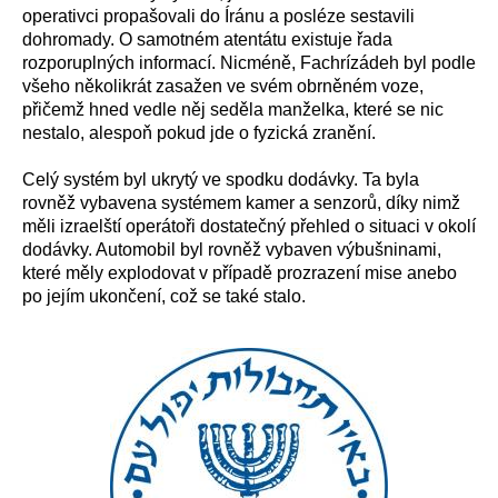
operativci propašovali do Íránu a posléze sestavili
dohromady. O samotném atentátu existuje řada
rozporuplných informací. Nicméně, Fachrízádeh byl podle
všeho několikrát zasažen ve svém obrněném voze,
přičemž hned vedle něj seděla manželka, které se nic
nestalo, alespoň pokud jde o fyzická zranění.
Celý systém byl ukrytý ve spodku dodávky. Ta byla
rovněž vybavena systémem kamer a senzorů, díky nimž
měli izraelští operátoři dostatečný přehled o situaci v okolí
dodávky. Automobil byl rovněž vybaven výbušninami,
které měly explodovat v případě prozrazení mise anebo
po jejím ukončení, což se také stalo.