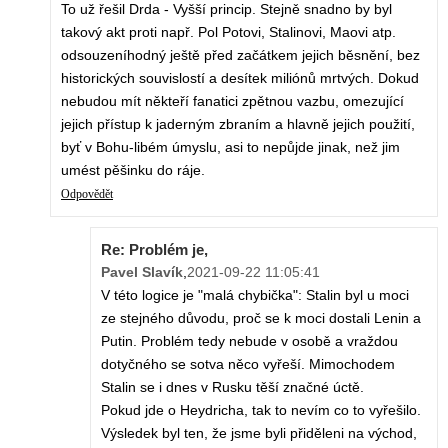
To už řešil Drda - Vyšší princip. Stejně snadno by byl
takový akt proti např. Pol Potovi, Stalinovi, Maovi atp.
odsouzeníhodný ještě před začátkem jejich běsnění, bez
historických souvislostí a desítek miliónů mrtvých. Dokud
nebudou mít někteří fanatici zpětnou vazbu, omezující
jejich přístup k jaderným zbraním a hlavně jejich použití,
byť v Bohu-libém úmyslu, asi to nepůjde jinak, než jim
umést pěšinku do ráje.
Odpovědět
Re: Problém je,
Pavel Slavík
,
2021-09-22 11:05:41
V této logice je "malá chybička": Stalin byl u moci
ze stejného důvodu, proč se k moci dostali Lenin a
Putin. Problém tedy nebude v osobě a vraždou
dotyčného se sotva něco vyřeší. Mimochodem
Stalin se i dnes v Rusku těší značné úctě.
Pokud jde o Heydricha, tak to nevím co to vyřešilo.
Výsledek byl ten, že jsme byli přiděleni na východ,