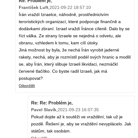
Re: Problém je,
František Luft
,
2021-09-22 18:57:10
Írán vraždí Izraelce, náhodně, prostřednictvím
teroristických organizací, které podporuje finančně a
dodávkami zbraní. Izrael vraždí Íránce cíleně. Dalo by se
říct válka. Ze strany Izraele se nejedná o odvetu, ale
obranu, vzhledem k tomu, kam cílí útoky.
Jiná možnost by byla, že nechá Írán vyrobit jaderné
rakety, nechá, aby je rozmístil podél svých hranic a modlil
se, aby Írán, který slibuje Izraeli likvidaci, nezmáčkl
červené tlačítko. Co byste radil Izraeli, jak má
postupovat?
Odpovědět
Re: Re: Problém je,
Pavel Slavík
,
2021-09-23 16:07:35
Pokud dojde až k soutěži ve vraždění, tak už je
pozdě. Řešení je, aby se vraždění nevyplácelo. Jak
státům, tak osobám.