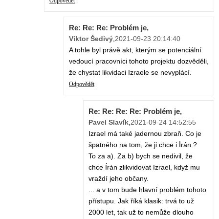
Odpovědět
Re: Re: Re: Problém je,
Viktor Šedivý
,
2021-09-23 20:14:40
A tohle byl právě akt, kterým se potenciální
vedoucí pracovníci tohoto projektu dozvěděli,
že chystat likvidaci Izraele se nevyplácí.
Odpovědět
Re: Re: Re: Re: Problém je,
Pavel Slavík
,
2021-09-24 14:52:55
Izrael má také jadernou zbraň. Co je
špatného na tom, že ji chce i Írán ?
To za a). Za b) bych se nedivil, že
chce Írán zlikvidovat Izrael, když mu
vraždí jeho občany.
... a v tom bude hlavní problém tohoto
přístupu. Jak říká klasik: trvá to už
2000 let, tak už to nemůže dlouho