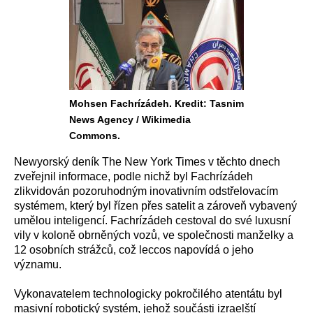
Mohsen Fachrízádeh. Kredit: Tasnim
News Agency / Wikimedia
Commons.
Newyorský deník The New York Times v těchto dnech
zveřejnil informace, podle nichž byl Fachrízádeh
zlikvidován pozoruhodným inovativním odstřelovacím
systémem, který byl řízen přes satelit a zároveň vybavený
umělou inteligencí. Fachrízádeh cestoval do své luxusní
vily v koloně obrněných vozů, ve společnosti manželky a
12 osobních strážců, což leccos napovídá o jeho
významu.
Vykonavatelem technologicky pokročilého atentátu byl
masivní robotický systém, jehož součásti izraelští