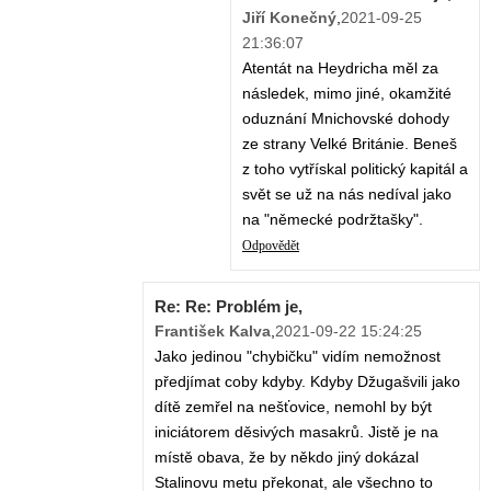
Jiří Konečný
,
2021-09-25
21:36:07
Atentát na Heydricha měl za
následek, mimo jiné, okamžité
oduznání Mnichovské dohody
ze strany Velké Británie. Beneš
z toho vytřískal politický kapitál a
svět se už na nás nedíval jako
na "německé podržtašky".
Odpovědět
Re: Re: Problém je,
František Kalva
,
2021-09-22 15:24:25
Jako jedinou "chybičku" vidím nemožnost
předjímat coby kdyby. Kdyby Džugašvili jako
dítě zemřel na nešťovice, nemohl by být
iniciátorem děsivých masakrů. Jistě je na
místě obava, že by někdo jiný dokázal
Stalinovu metu překonat, ale všechno to