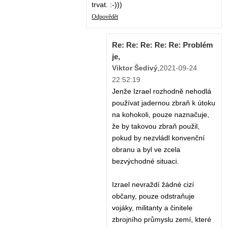
trvat. :-)))
Odpovědět
Re: Re: Re: Re: Re: Problém
je,
Viktor Šedivý
,
2021-09-24
22:52:19
Jenže Izrael rozhodně nehodlá
používat jadernou zbraň k útoku
na kohokoli, pouze naznačuje,
že by takovou zbraň použil,
pokud by nezvládl konvenční
obranu a byl ve zcela
bezvýchodné situaci.
Izrael nevraždí žádné cizí
občany, pouze odstraňuje
vojáky, militanty a činitele
zbrojního průmyslu zemí, které