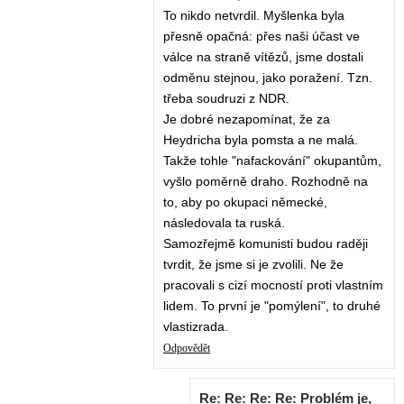
To nikdo netvrdil. Myšlenka byla
přesně opačná: přes naši účast ve
válce na straně vítězů, jsme dostali
odměnu stejnou, jako poražení. Tzn.
třeba soudruzi z NDR.
Je dobré nezapomínat, že za
Heydricha byla pomsta a ne malá.
Takže tohle "nafackování" okupantům,
vyšlo poměrně draho. Rozhodně na
to, aby po okupaci německé,
následovala ta ruská.
Samozřejmě komunisti budou raději
tvrdit, že jsme si je zvolili. Ne že
pracovali s cizí mocností proti vlastním
lidem. To první je "pomýlení", to druhé
vlastizrada.
Odpovědět
Re: Re: Re: Re: Problém je,