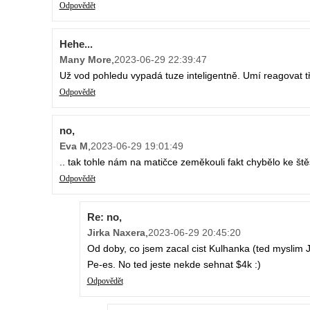
Odpovědět
Hehe...
Many More
,
2023-06-29 22:39:47
Už vod pohledu vypadá tuze inteligentně. Umí reagovat 
Odpovědět
no,
Eva M
,
2023-06-29 19:01:49
.. tak tohle nám na matičce zeměkouli fakt chybělo ke štěs
Odpovědět
Re: no,
Jirka Naxera
,
2023-06-29 20:45:20
Od doby, co jsem zacal cist Kulhanka (ted myslim Ji
Pe-es. No ted jeste nekde sehnat $4k :)
Odpovědět