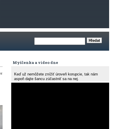
Myšlenka a video dne
et
Keď už nemôžete znížiť úroveň korupcie, tak nám
aspoň dajte šancu zúčastniť sa na nej.