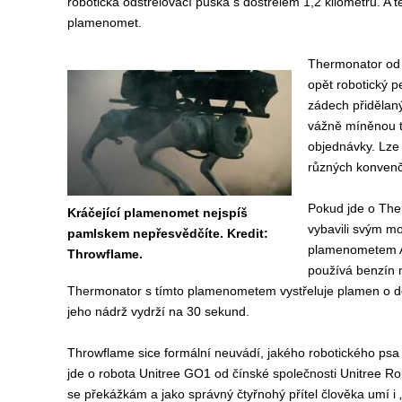
robotická odstřelovací puška s dostřelem 1,2 kilometrů. A te
plamenomet.
Thermonator od 
opět robotický p
zádech přidělan
vážně míněnou t
objednávky. Lze
různých konvenč
Pokud jde o The
Kráčející plamenomet nejspíš
vybavili svým m
pamlskem nepřesvědčíte. Kredit:
plamenometem A
Throwflame.
používá benzín 
Thermonator s tímto plamenometem vystřeluje plamen o dé
jeho nádrž vydrží na 30 sekund.
Throwflame sice formální neuvádí, jakého robotického psa
jde o robota Unitree GO1 od čínské společnosti Unitree Rob
se překážkám a jako správný čtyřnohý přítel člověka umí i „