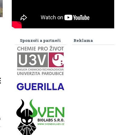
Sponzoři a partneři
Reklama
ů
á