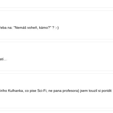
třeba na: "Nemáš voheň, kámo?" ? :-)
tí...
riho Kulhanka, co pise Sci-Fi, ne pana profesora) jsem touzil si poridit