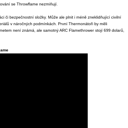
dování se Throwflame nezmiňují.
i či bezpečnostní složky. Může ale plnit i méně zneklidňující civilní
teriálů v náročných podmínkách. První Thermonátoři by měli
ometem není známá, ale samotný ARC Flamethrower stojí 699 dolarů,
lame