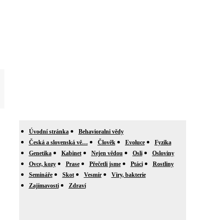
Úvodní stránka
Behavioralni vědy
Česká a slovenská vě…
Člověk
Evoluce
Fyzika
Genetika
Kabinet
Nejen vědou
Osli
Osloviny
Ovce, kozy
Prase
Přečetli jsme
Ptáci
Rostliny
Semináře
Skot
Vesmír
Viry, bakterie
Zajímavosti
Zdraví