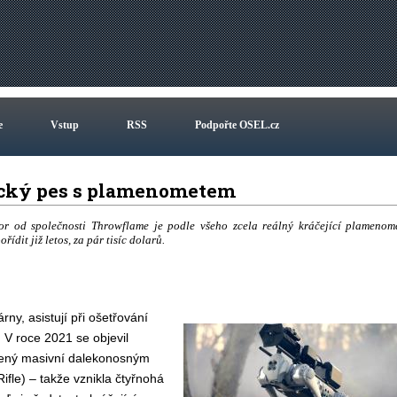
e
Vstup
RSS
Podpořte OSEL.cz
tický pes s plamenometem
or od společnosti Throwflame je podle všeho zcela reálný kráčející plamenom
dit již letos, za pár tisíc dolarů.
árny, asistují při ošetřování
 V roce 2021 se objevil
avený masivní dalekonosným
le) – takže vznikla čtyřnohá