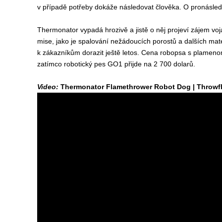
v případě potřeby dokáže následovat člověka. O pronásle
Thermonator vypadá hrozivě a jistě o něj projeví zájem vojác
mise, jako je spalování nežádoucích porostů a dalších ma
k zákazníkům dorazit ještě letos. Cena robopsa s plamen
zatímco robotický pes GO1 přijde na 2 700 dolarů.
Video:
Thermonator Flamethrower Robot Dog | Throwf