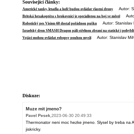
Související články:
Autor: Sta
Americké tanky, letadla a lodě budou ovládat vlastní drony
Autor:
Britská hexakoptéra s brokovnicí je specialistou na boj ve městě
Autor: Stanislav 
Robotický pes Vision-60 dostal pořádnou pušku
Izraelský dron SMASH Dragon pálí střelnou zbraní na statické i pohybliv
Autor: Stanislav Mih
Vojáci mohou ovládat robopsy pouhou myslí
Diskuze:
Muze mit jmeno?
Pavel Pesek
,
2023-06-30 20:49:33
Thermonator neni moc hezke jmeno. Slysel by treba na 
jiskricky.