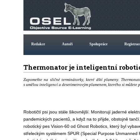
Redakce
Autoři
Spolupráce
Registrac
Thermonator je inteligentní robo
Zapomeňte na sličné terminátorky, které dští plameny. Thermonat
s umělou inteligencí a desetimetrovým plamenem, kterého si můžete poří
Robotičtí psi jsou stále šikovnější. Monitorují jaderné elektr
pandemických pacientů, a když na to přijde, obstojně tančí.
robotický pes Vision-60 od Ghost Robotics, který byl vyb
střeleckým systémem SPUR (Special Purpose Unmanned Rif