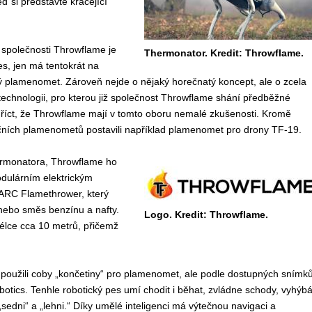
ď si představte kráčející
společnosti Throwflame je
Thermonator. Kredit: Throwflame.
es, jen má tentokrát na
ý plamenomet. Zároveň nejde o nějaký horečnatý koncept, ale o zcela
echnologii, pro kterou již společnost Throwflame shání předběžné
 říct, že Throwflame mají v tomto oboru nemalé zkušenosti. Kromě
ních plamenometů postavili například plamenomet pro drony TF-19.
rmonatora, Throwflame ho
odulárním elektrickým
RC Flamethrower, který
nebo směs benzínu a nafty.
Logo. Kredit: Throwflame.
lce cca 10 metrů, přičemž
 použili coby „končetiny“ pro plamenomet, ale podle dostupných snímk
otics. Tenhle robotický pes umí chodit i běhat, zvládne schody, vyhýb
sedni“ a „lehni.“ Díky umělé inteligenci má výtečnou navigaci a