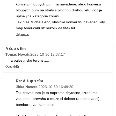
konverzi hloupých pum na naváděné, ale o konverzi
hloupých pum na střely s plochou dráhou letu, což je
úplně jiná kategorie zbraní.
Jak píše Michal Lenc, klasické konverzní naváděcí kity
mají Američani už několik desítek let.
Odpovědět
A šup s tím
Tomáš Novák
,
2023-10-30 12:37:17
...na palestinské teroristy...
Odpovědět
Re: A šup s tím
Jirka Naxera
,
2023-10-30 16:49:20
Tak zrovna tam je to naprosto zbytecne, Izrael ma
vzdusnou prevahu a muze si doletet (a doletava si)
bombardovat kam chce.