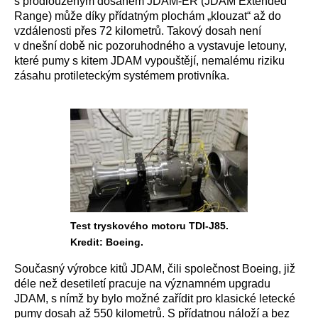
s prodlouženým dosahem JDAM-ER (JDAM Extended
Range) může díky přídatným plochám „klouzat“ až do
vzdálenosti přes 72 kilometrů. Takový dosah není
v dnešní době nic pozoruhodného a vystavuje letouny,
které pumy s kitem JDAM vypouštějí, nemalému riziku
zásahu protileteckým systémem protivníka.
Test tryskového motoru TDI-J85.
Kredit: Boeing.
Současný výrobce kitů JDAM, čili společnost Boeing, již
déle než desetiletí pracuje na významném upgradu
JDAM, s nímž by bylo možné zařídit pro klasické letecké
pumy dosah až 550 kilometrů. S přídatnou náloží a bez