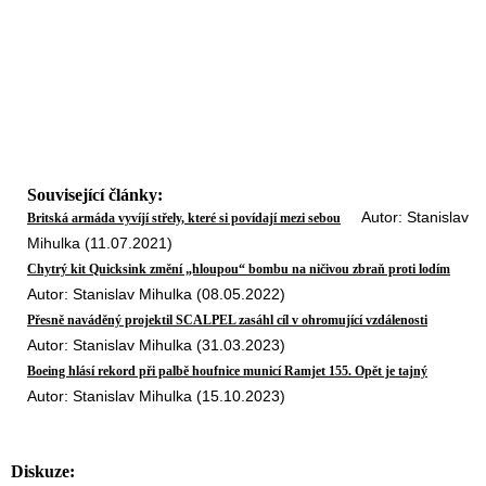
Související články:
Autor: Stanislav
Britská armáda vyvíjí střely, které si povídají mezi sebou
Mihulka (11.07.2021)
Chytrý kit Quicksink změní „hloupou“ bombu na ničivou zbraň proti lodím
Autor: Stanislav Mihulka (08.05.2022)
Přesně naváděný projektil SCALPEL zasáhl cíl v ohromující vzdálenosti
Autor: Stanislav Mihulka (31.03.2023)
Boeing hlásí rekord při palbě houfnice municí Ramjet 155. Opět je tajný
Autor: Stanislav Mihulka (15.10.2023)
Diskuze: