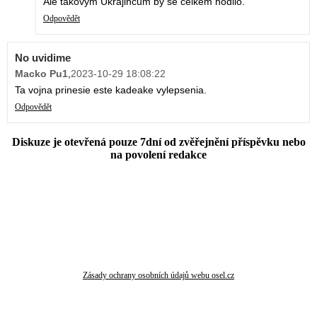
Ale takovym Ukrajincum by se celkem hodilo.
Odpovědět
No uvidime
Macko Pu1
,
2023-10-29 18:08:22
Ta vojna prinesie este kadeake vylepsenia.
Odpovědět
Diskuze je otevřená pouze 7dní od zvěřejnění příspěvku nebo
na povolení redakce
Zásady ochrany osobních údajů webu osel.cz