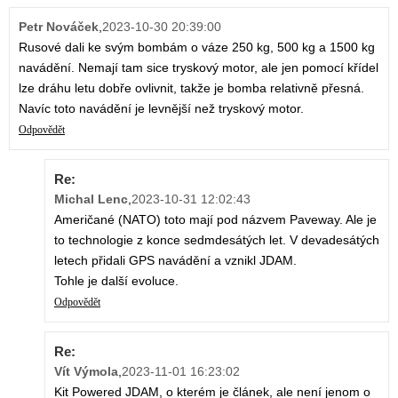
Petr Nováček
,
2023-10-30 20:39:00
Rusové dali ke svým bombám o váze 250 kg, 500 kg a 1500 kg
navádění. Nemají tam sice tryskový motor, ale jen pomocí křídel
lze dráhu letu dobře ovlivnit, takže je bomba relativně přesná.
Navíc toto navádění je levnější než tryskový motor.
Odpovědět
Re:
Michal Lenc
,
2023-10-31 12:02:43
Američané (NATO) toto mají pod názvem Paveway. Ale je
to technologie z konce sedmdesátých let. V devadesátých
letech přidali GPS navádění a vznikl JDAM.
Tohle je další evoluce.
Odpovědět
Re:
Vít Výmola
,
2023-11-01 16:23:02
Kit Powered JDAM, o kterém je článek, ale není jenom o