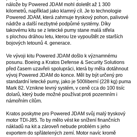
nálože by Powered JDAM mohl doletět až 1 300
kilometrů, například jako klamný cíl. Je to technologie
Powered JDAM, která zahrnuje tryskový pohon, palivové
nádrže a další nezbytné podpůrné systémy. Díky
takovému kitu se z letecké pumy stane malá střela
s plochou dráhou letu, kterou lze vypouštět ze starších
bojových letounů 4. generace.
Ve vývoji kitu Powered JDAM došlo k významnému
posunu. Boeing a Kratos Defense & Security Solutions
před časem uzavřeli spolupráci, která by měla dotáhnout
vývoj Powered JDAM do konce. Měl by být určený pro
standardní letecké pumy, jako je 500liberní (228 kg) puma
Mark 82. Vznikne levný systém, v ceně cca do 100 tisíc
dolarů, který bude možné používat proti pozemním i
námořním cílům.
Kratos poskytne pro Powered JDAM svůj malý tryskový
motor TDI-J85. To by mělo vést ke snížení finančních
nákladů na kit a zároveň nebude problém s jeho
exportem do spřátelených zemí. Motor navíc kromě