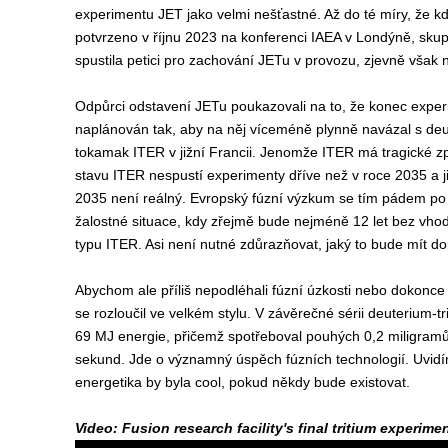
experimentu JET jako velmi nešťastné. Až do té míry, že k
potvrzeno v říjnu 2023 na konferenci IAEA v Londýně, skupi
spustila petici pro zachování JETu v provozu, zjevně však
Odpůrci odstavení JETu poukazovali na to, že konec expe
naplánován tak, aby na něj víceméně plynně navázal s deu
tokamak ITER v jižní Francii. Jenomže ITER má tragické 
stavu ITER nespustí experimenty dříve než v roce 2035 a ji
2035 není reálný. Evropský fúzní výzkum se tím pádem po 
žalostné situace, kdy zřejmě bude nejméně 12 let bez vh
typu ITER. Asi není nutné zdůrazňovat, jaký to bude mít d
Abychom ale příliš nepodléhali fúzní úzkosti nebo dokonce
se rozloučil ve velkém stylu. V závěrečné sérii deuterium-
69 MJ energie, přičemž spotřeboval pouhých 0,2 miligramů
sekund. Jde o významný úspěch fúzních technologií. Uvidím
energetika by byla cool, pokud někdy bude existovat.
Video:
Fusion research facility's final tritium experim