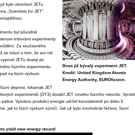
dyž bylo ukončení JETu
na „Scientists for JET“
 neúspěšnou.
rimentu byl původně
terium-tritiovými experimenty
zpoždění. Za současného
ž se mluví o tom, že ani rok
vypnutí JETu dostal do
Dnes již bývalý experiment JET.
odného fúzního experimentu
Kredit: United Kingdom Atomic
opad na fúzní výzkum.
Energy Authority, EUROfusion.
 fúzní depresi, tokamak JET
tritiových experimentů (DT3) dosáhl JET nového fúzního rekordu. Vyrobi
 paliva. Vysokou produkci energie udržel konzistentně po dobu 5
e, jak to fúzní výzkum zúročí. Jak už bylo mnohokrát řečeno, fúzní
ents yield new energy record