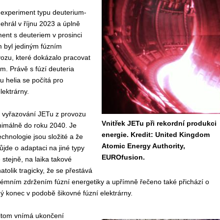
 experiment typu deuterium-
dehrál v říjnu 2023 a úplně
ent s deuteriem v prosinci
m byl jediným fúzním
ozu, které dokázalo pracovat
em. Právě s fúzí deuteria
ku helia se počítá pro
lektrárny.
že vyřazování JETu z provozu
Vnitřek JETu při rekordní produkci
nimálně do roku 2040. Je
energie. Kredit: United Kingdom
echnologie jsou složité a že
Atomic Energy Authority,
ůjde o adaptaci na jiné typy
EUROfusion.
 stejně, na laika takové
atolik tragicky, že se přestává
xtrémním zdržením fúzní energetiky a upřímně řečeno také přichází o
ý konec v podobě šikovné fúzní elektrárny.
itom vnímá ukončení