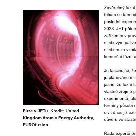
Závěrečný fúzní
tritium se tam o
poslední experim
2023. JET přito
zařízením v prov
s tritiovým paliv
s tritiem za vzni
komerční fúzní e
Je fascinující, 
je plánováno mi
jasné, že fúzní t
vlastně zřejmě p
experimentů, ale
termíny působí n
Fúze v JETu. Kredit: United
divit dnes již e
Kingdom Atomic Energy Authority,
důvěru ve šťastn
EUROfusion.
Řada expertů př