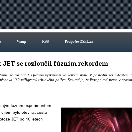
e
Vstup
RSS
Podpořte OSEL.cz
 JET se rozloučil fúzním rekordem
ánii, se rozloučil s fúzním výzkumem ve velkém stylu. V poslední sérii deuteriu
třeboval 0,2 miligramů tritiového paliva. Smutné je, že Evropa teď nemá v provo
namným fúzním experimentem
cílem bylo otevírat cestu
rotože JET po 40 letech