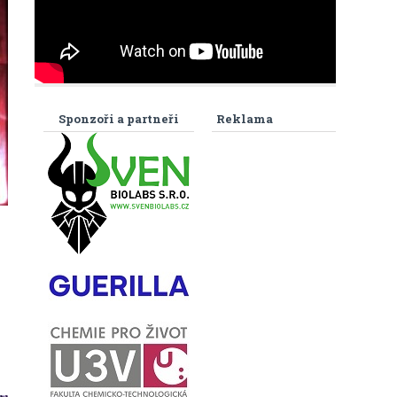
Sponzoři a partneři
Reklama