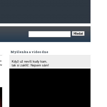
Myšlenka a video dne
m-
Když už nevíš kudy kam,
zu
tak si zakřič: Nejsem sám!