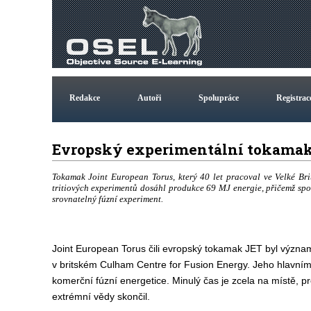
Redakce
Autoři
Spolupráce
Registrac
Evropský experimentální tokamak
Tokamak Joint European Torus, který 40 let pracoval ve Velké Brit
tritiových experimentů dosáhl produkce 69 MJ energie, přičemž spo
srovnatelný fúzní experiment.
Joint European Torus čili evropský tokamak JET byl výz
v britském Culham Centre for Fusion Energy. Jeho hlavním 
komerční fúzní energetice. Minulý čas je zcela na místě, p
extrémní vědy skončil.