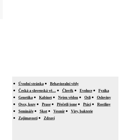
Úvodní stránka
Behavioralni vědy
Česká a slovenská vě…
Člověk
Evoluce
Fyzika
Genetika
Kabinet
Nejen vědou
Osli
Osloviny
Ovce, kozy
Prase
Přečetli jsme
Ptáci
Rostliny
Semináře
Skot
Vesmír
Viry, bakterie
Zajímavosti
Zdraví