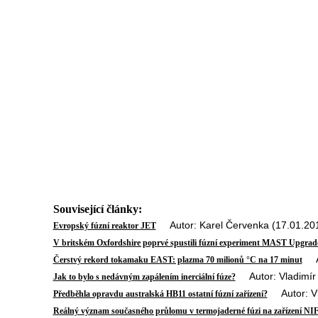
Související články:
Autor: Karel Červenka (17.01.20
Evropský fúzní reaktor JET
V britském Oxfordshire poprvé spustili fúzní experiment MAST Upgrad
Aut
Čerstvý rekord tokamaku EAST: plazma 70 milionů °C na 17 minut
Autor: Vladimír 
Jak to bylo s nedávným zapálením inerciální fúze?
Autor: Vl
Předběhla opravdu australská HB11 ostatní fúzní zařízení?
Reálný význam současného průlomu v termojaderné fúzi na zařízení NI