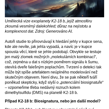
Umělecká vize exoplanety K2-18 b, jejíž atmosféru
zkoumá vesmírný dalekohled; důraz na nejistotu a
komplexnost dat. Zdroj: Generováno AI.
Autoři studie to přirovnávají k hledání jehly v kupce sena,
kde ale nevíte, jak jehla vypadá, a navíc je v kupce
spousta věcí, které se jehle podobají. Obvykle se testuje
jen malý zlomek možných „molekulárních kombinací“,
což, zejména u dat s nízkým poměrem signálu k šumu,
otevírá dveře falešným poplachům. Tvrzení o detekci tak
může být spíše artefaktem neúplného modelování než
skutečným objevem. Není divu, že se pak někteří tváří
poněkud skepticky, když slyší o „potenciální biosignatuře“
– vzpomeňme třeba nedávný rozruch kolem
dimethylsulfidu (DMS) na planetě K2-18 b.
Případ K2-18 b: Biosignatura, nebo jen další model?