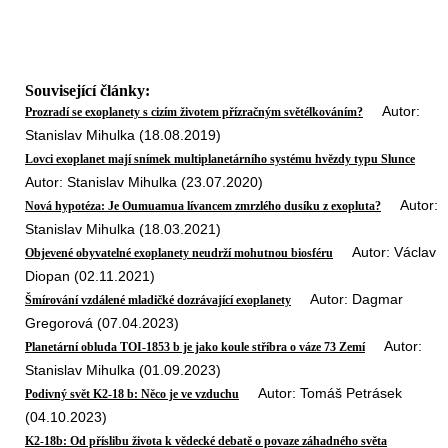
Související články:
Autor:
Prozradí se exoplanety s cizím životem přízračným světélkováním?
Stanislav Mihulka (18.08.2019)
Lovci exoplanet mají snímek multiplanetárního systému hvězdy typu Slunce
Autor: Stanislav Mihulka (23.07.2020)
Autor:
Nová hypotéza: Je Oumuamua lívancem zmrzlého dusíku z exopluta?
Stanislav Mihulka (18.03.2021)
Autor: Václav
Objevené obyvatelné exoplanety neudrží mohutnou biosféru
Diopan (02.11.2021)
Autor: Dagmar
Šmírování vzdálené mladičké dozrávající exoplanety
Gregorová (07.04.2023)
Autor:
Planetární obluda TOI-1853 b je jako koule stříbra o váze 73 Zemí
Stanislav Mihulka (01.09.2023)
Autor: Tomáš Petrásek
Podivný svět K2-18 b: Něco je ve vzduchu
(04.10.2023)
K2-18b: Od příslibu života k vědecké debatě o povaze záhadného světa