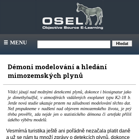
MENU
III
Démoni modelování a hledání
mimozemských plynů
Vědci jásají nad možnými detekcemi plynů, dokonce i biosignatur jako
je dimethylsulfid, v atmosférách vzdálených exoplanet typu K2-18 b.
Jenže nová studie ukazuje prstem na záludnosti modelování těchto dat.
Než propukneme v nadšení nad objevem mimozemského života, je prý
třeba prověřit, zda nejde jen o statistického démona či artefakt příliš
úzkého výběru modelů.
Vesmírná turistika ještě ani pořádně nezačala platit daně
a už se nám tu množí zprávy o detekcích plynů, dokonce