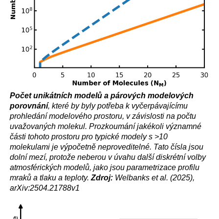
Počet unikátních modelů a párových modelových
porovnání
, které by byly potřeba k vyčerpávajícímu
prohledání modelového prostoru, v závislosti na počtu
uvažovaných molekul. Prozkoumání jakékoli významné
části tohoto prostoru pro typické modely s >10
molekulami je výpočetně neproveditelné. Tato čísla jsou
dolní mezí, protože neberou v úvahu další diskrétní volby
atmosférických modelů, jako jsou parametrizace profilu
mraků a tlaku a teploty.
Zdroj:
Welbanks et al. (2025),
arXiv:2504.21788v1