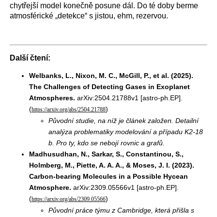
chytřejší model konečně posune dál. Do té doby berme
atmosférické „detekce“ s jistou, ehm, rezervou.
Další čtení:
Welbanks, L., Nixon, M. C., McGill, P., et al. (2025).
The Challenges of Detecting Gases in Exoplanet
Atmospheres.
arXiv:2504.21788v1 [astro-ph.EP].
(
)
https://arxiv.org/abs/2504.21788
Původní studie, na níž je článek založen. Detailní
analýza problematiky modelování a případu K2-18
b. Pro ty, kdo se nebojí rovnic a grafů.
Madhusudhan, N., Sarkar, S., Constantinou, S.,
Holmberg, M., Piette, A. A. A., & Moses, J. I. (2023).
Carbon-bearing Molecules in a Possible Hycean
Atmosphere.
arXiv:2309.05566v1 [astro-ph.EP].
(
)
https://arxiv.org/abs/2309.05566
Původní práce týmu z Cambridge, která přišla s