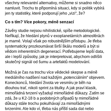
všechny relevantní alternativy, můžeme si snadno něco
namluvit. Trochu to připomíná situaci, kdy si politik vybírá
jen ty statistiky, které podporují jeho „vizi“, že?
Co s tím? Více pokory, méně senzací
Závěry studie nejsou nihilistické, spíše metodologické.
Neříkají, že hledání plynů v exoplanetárních atmosférách
je marné. Volají však po robustnějším přístupu. Je třeba
systematicky prozkoumávat širší škálu modelů a být si
vědom inherentních degenerací. Potřebujeme lepší data,
ale i lepší způsoby, jak je interpretovat, abychom odlišili
skutečný signál od šumu a artefaktů modelování.
Možná je čas na trochu více vědecké skepse a méně
mediálního nadšení nad každým „potenciálním“ objevem.
Koneckonců, hledání života ve vesmíru je běh na
dlouhou trať, nikoli sprint za titulky. A jak praví klasik,
mimořádná tvrzení vyžadují mimořádné důkazy. Zatím se
zdá, že u K2-18 b a podobných případů ty mimořádné
důkazy stále trochu pokulhávají za mimořádnými
tvrzeními. Ale kdo ví, třeba nás příští sada dat nebo