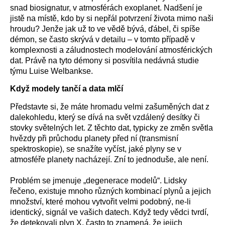
snad biosignatur, v atmosférách exoplanet. Nadšení je
jistě na místě, kdo by si nepřál potvrzení života mimo naši
hroudu? Jenže jak už to ve vědě bývá, ďábel, či spíše
démon, se často skrývá v detailu – v tomto případě v
komplexnosti a záludnostech modelování atmosférických
dat. Právě na tyto démony si posvítila nedávná studie
týmu Luise Welbankse.
Když modely tančí a data mlčí
Představte si, že máte hromadu velmi zašuměných dat z
dalekohledu, který se dívá na svět vzdálený desítky či
stovky světelných let. Z těchto dat, typicky ze změn světla
hvězdy při průchodu planety před ní (transmisní
spektroskopie), se snažíte vyčíst, jaké plyny se v
atmosféře planety nacházejí. Zní to jednoduše, ale není.
Problém se jmenuje „degenerace modelů“. Lidsky
řečeno, existuje mnoho různých kombinací plynů a jejich
množství, které mohou vytvořit velmi podobný, ne-li
identický, signál ve vašich datech. Když tedy vědci tvrdí,
že detekovali plyn X, často to znamená, že jejich