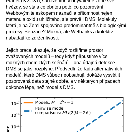
Planeta K2-18 b, sub-Neptun v obyvatelné zóně své
hvězdy, se stala celebritou poté, co pozorování
Webbovým teleskopem naznačila přítomnost nejen
metanu a oxidu uhličitého, ale právě i DMS. Molekuly,
která je na Zemi spojována predominantně s biologickými
procesy. Senzace? Možná, ale Welbanks a kolektiv
nabádají ke zdrženlivosti.
Jejich práce ukazuje, že když rozšíříme prostor
zvažovaných modelů – tedy když připustíme více
možných chemických scénářů – ona údajná detekce
DMS se jaksi rozplyne. Předvedli, že řada alternativních
modelů, které DMS vůbec neobsahují, dokáže vysvětlit
pozorovaná data stejně dobře, a v některých případech
dokonce lépe, než model s DMS.