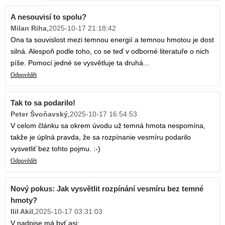
A nesouvisí to spolu?
Milan Riha
,
2025-10-17 21:18:42
Ona ta souvislost mezi temnou energií a temnou hmotou je dost
silná. Alespoň podle toho, co se teď v odborné literatuře o nich
píše. Pomocí jedné se vysvětluje ta druhá...
Odpovědět
Tak to sa podarilo!
Peter Švoňavský
,
2025-10-17 16:54:53
V celom článku sa okrem úvodu už temná hmota nespomína,
takže je úplná pravda, že sa rozpínanie vesmíru podarilo
vysvetliť bez tohto pojmu. :-)
Odpovědět
Nový pokus: Jak vysvětlit rozpínání vesmíru bez temné
hmoty?
Ilil Akil
,
2025-10-17 03:31:03
V nadpise má byť asi: