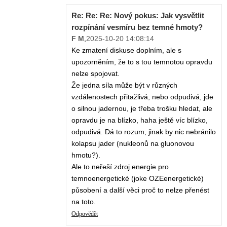
Re: Re: Re: Nový pokus: Jak vysvětlit
rozpínání vesmíru bez temné hmoty?
F M
,
2025-10-20 14:08:14
Ke zmatení diskuse doplním, ale s
upozorněním, že to s tou temnotou opravdu
nelze spojovat.
Že jedna síla může být v různých
vzdálenostech přitažlivá, nebo odpudivá, jde
o silnou jadernou, je třeba trošku hledat, ale
opravdu je na blízko, haha ještě víc blízko,
odpudivá. Dá to rozum, jinak by nic nebránilo
kolapsu jader (nukleonů na gluonovou
hmotu?).
Ale to neřeší zdroj energie pro
temnoenergetické (joke OZEenergetické)
působení a další věci proč to nelze přenést
na toto.
Odpovědět