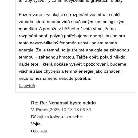
to, aby vysvětlily zatím nevysvětlené gravitační efekty.
Pozorované zrychlující se rozpínání vesmíru je další
záhada, která neodpovídá současným kosmologickým
modelům. A protože z běžného života víme, že na
rozpínání např. polynů potřebujeme energii, tak se pro
tento nevysvětlitelný fenomén uchytil pojem temná
energie. Že je temná, to je zřejmě analogie se záhadnou
temnou = záhadnou hmotou. Takže opět, pokud někdo
najde teorii, která dokáže vysvětlit pozorování, budeme
všichni zase chytřejší a temná energie jako označení
něčeho neznámého nebude potřeba.
Odpovědět
Re: Re: Nenapsal byste nekdo
V. Paces
,
2025-10-18 13:06:53
Děkuji za kolegu i za sebe.
Vojta
Odpovědět