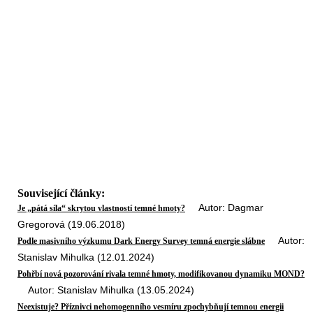
Související články:
Autor: Dagmar
Je „pátá síla“ skrytou vlastností temné hmoty?
Gregorová (19.06.2018)
Autor:
Podle masivního výzkumu Dark Energy Survey temná energie slábne
Stanislav Mihulka (12.01.2024)
Pohřbí nová pozorování rivala temné hmoty, modifikovanou dynamiku MOND?
Autor: Stanislav Mihulka (13.05.2024)
Neexistuje? Příznivci nehomogenního vesmíru zpochybňují temnou energii