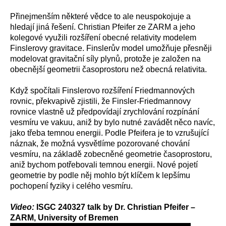
Přinejmenším některé vědce to ale neuspokojuje a
hledají jiná řešení. Christian Pfeifer ze ZARM a jeho
kolegové využili rozšíření obecné relativity modelem
Finslerovy gravitace. Finslerův model umožňuje přesněji
modelovat gravitační síly plynů, protože je založen na
obecnější geometrii časoprostoru než obecná relativita.
Když spočítali Finslerovo rozšíření Friedmannových
rovnic, překvapivě zjistili, že Finsler-Friedmannovy
rovnice vlastně už předpovídají zrychlování rozpínání
vesmíru ve vakuu, aniž by bylo nutné zavádět něco navíc,
jako třeba temnou energii. Podle Pfeifera je to vzrušující
náznak, že možná vysvětlíme pozorované chování
vesmíru, na základě zobecněné geometrie časoprostoru,
aniž bychom potřebovali temnou energii. Nové pojetí
geometrie by podle něj mohlo být klíčem k lepšímu
pochopení fyziky i celého vesmíru.
Video:
ISGC 240327 talk by Dr. Christian Pfeifer –
ZARM, University of Bremen