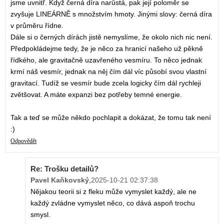
jsme uvnitř. Když černá díra narůstá, pak její poloměr se
zvyšuje LINEÁRNĚ s množstvím hmoty. Jinými slovy: černá díra
v průměru řídne.
Dále si o černých dírách jistě nemyslíme, že okolo nich nic není.
Předpokládejme tedy, že je něco za hranicí našeho už pěkně
řídkého, ale gravitačně uzavřeného vesmíru. To něco jednak
krmí náš vesmír, jednak na něj čím dál víc působí svou vlastní
gravitací. Tudíž se vesmír bude zcela logicky čím dál rychleji
zvětšovat. A máte expanzi bez potřeby temné energie.
Tak a teď se může někdo pochlapit a dokázat, že tomu tak není
:)
Odpovědět
Re: Trošku detailů?
Pavel Kaňkovský
,
2025-10-21 02:37:38
Nějakou teorii si z fleku může vymyslet každý, ale ne
každý zvládne vymyslet něco, co dává aspoň trochu
smysl.