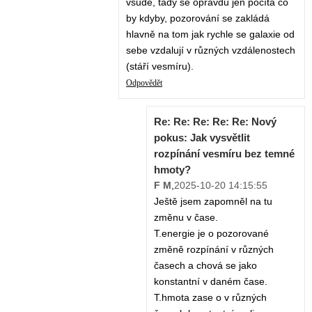
všude, tady se opravdu jen počítá co
by kdyby, pozorování se zakládá
hlavně na tom jak rychle se galaxie od
sebe vzdalují v různých vzdálenostech
(stáří vesmíru).
Odpovědět
Re: Re: Re: Re: Re: Nový
pokus: Jak vysvětlit
rozpínání vesmíru bez temné
hmoty?
F M
,
2025-10-20 14:15:55
Ještě jsem zapomněl na tu
změnu v čase.
T.energie je o pozorované
změně rozpínání v různých
časech a chová se jako
konstantní v daném čase.
T.hmota zase o v různých