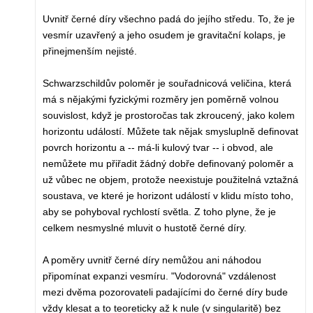
Uvnitř černé díry všechno padá do jejího středu. To, že je
vesmír uzavřený a jeho osudem je gravitační kolaps, je
přinejmenším nejisté.
Schwarzschildův poloměr je souřadnicová veličina, která
má s nějakými fyzickými rozměry jen poměrně volnou
souvislost, když je prostoročas tak zkroucený, jako kolem
horizontu událostí. Můžete tak nějak smysluplně definovat
povrch horizontu a -- má-li kulový tvar -- i obvod, ale
nemůžete mu přiřadit žádný dobře definovaný poloměr a
už vůbec ne objem, protože neexistuje použitelná vztažná
soustava, ve které je horizont událostí v klidu místo toho,
aby se pohyboval rychlostí světla. Z toho plyne, že je
celkem nesmyslné mluvit o hustotě černé díry.
A poměry uvnitř černé díry nemůžou ani náhodou
připomínat expanzi vesmíru. "Vodorovná" vzdálenost
mezi dvěma pozorovateli padajícími do černé díry bude
vždy klesat a to teoreticky až k nule (v singularitě) bez