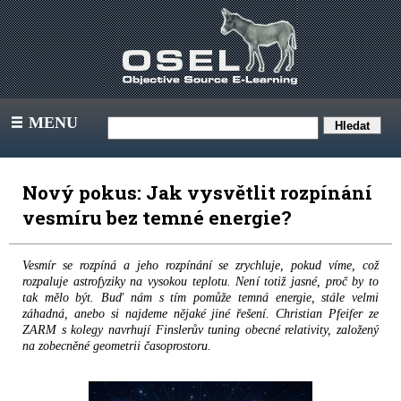
MENU
III
Nový pokus: Jak vysvětlit rozpínání
vesmíru bez temné energie?
Vesmír se rozpíná a jeho rozpínání se zrychluje, pokud víme, což
rozpaluje astrofyziky na vysokou teplotu. Není totiž jasné, proč by to
tak mělo být. Buď nám s tím pomůže temná energie, stále velmi
záhadná, anebo si najdeme nějaké jiné řešení. Christian Pfeifer ze
ZARM s kolegy navrhují Finslerův tuning obecné relativity, založený
na zobecněné geometrii časoprostoru.