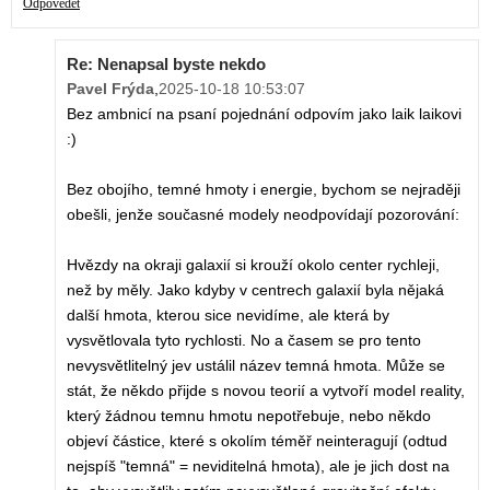
Odpovědět
Re: Nenapsal byste nekdo
Pavel Frýda
,
2025-10-18 10:53:07
Bez ambnicí na psaní pojednání odpovím jako laik laikovi
:)
Bez obojího, temné hmoty i energie, bychom se nejraději
obešli, jenže současné modely neodpovídají pozorování:
Hvězdy na okraji galaxií si krouží okolo center rychleji,
než by měly. Jako kdyby v centrech galaxií byla nějaká
další hmota, kterou sice nevidíme, ale která by
vysvětlovala tyto rychlosti. No a časem se pro tento
nevysvětlitelný jev ustálil název temná hmota. Může se
stát, že někdo přijde s novou teorií a vytvoří model reality,
který žádnou temnu hmotu nepotřebuje, nebo někdo
objeví částice, které s okolím téměř neinteragují (odtud
nejspíš "temná" = neviditelná hmota), ale je jich dost na