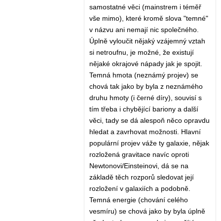
samostatné věci (mainstrem i téměř
vše mimo), které kromě slova "temné"
v názvu ani nemají nic společného.
Úplně vyloučit nějaký vzájemný vztah
si netroufnu, je možné, že existují
nějaké okrajové nápady jak je spojit.
Temná hmota (neznámý projev) se
chová tak jako by byla z neznámého
druhu hmoty (i černé díry), souvisí s
tím třeba i chybějící bariony a další
věci, tady se dá alespoň něco opravdu
hledat a zavrhovat možnosti. Hlavní
populární projev váže ty galaxie, nějak
rozložená gravitace navíc oproti
Newtonovi/Einsteinovi, dá se na
základě těch rozporů sledovat její
rozložení v galaxiích a podobně.
Temná energie (chování celého
vesmíru) se chová jako by byla úplně