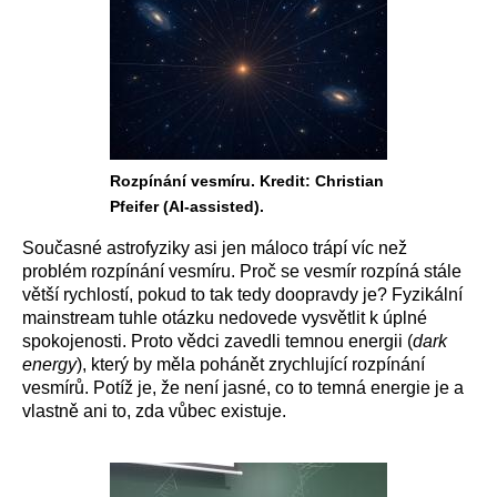
Rozpínání vesmíru. Kredit: Christian
Pfeifer (AI-assisted).
Současné astrofyziky asi jen máloco trápí víc než
problém rozpínání vesmíru. Proč se vesmír rozpíná stále
větší rychlostí, pokud to tak tedy doopravdy je? Fyzikální
mainstream tuhle otázku nedovede vysvětlit k úplné
spokojenosti. Proto vědci zavedli temnou energii (
dark
energy
), který by měla pohánět zrychlující rozpínání
vesmírů. Potíž je, že není jasné, co to temná energie je a
vlastně ani to, zda vůbec existuje.