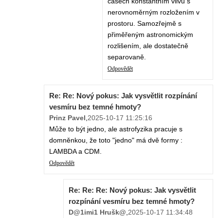
časech konstantním vlivu s
nerovnoměrným rozložením v
prostoru. Samozřejmě s
přiměřeným astronomickým
rozlišením, ale dostatečně
separovaně.
Odpovědět
Re: Re: Nový pokus: Jak vysvětlit rozpínání
vesmíru bez temné hmoty?
Prinz Pavel
,
2025-10-17 11:25:16
Může to být jedno, ale astrofyzika pracuje s
domněnkou, že toto "jedno" má dvě formy :
LAMBDA a CDM.
Odpovědět
Re: Re: Re: Nový pokus: Jak vysvětlit
rozpínání vesmíru bez temné hmoty?
D@1imi1 Hrušk@
,
2025-10-17 11:34:48