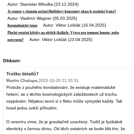
Autor: Stanislav Mihulka (23.12.2024)
Je rozpor v různém určení Hubblovy konstanty okno k exotické fyzice?
Autor: Vladimír Wagner (05.03.2025)
Autor: Viktor Lošťák (16.04.2025)
Kosmologické tenze
Ploché rotační křivky na obřích škálách: Výzva pro temnou hmotu, nebo
Autor: Viktor Lošťák (23.04.2025)
potvrzení?
Diskuze:
Trošku detailů?
Martin Chalupa
,
2025-10-20 21:33:31
Protože z pouhého konstatování, že existuje matematické
řešení, se v těchto kosmologických záležitostech už trochu
osypávám. Nějakou teorii si z fleku může vymyslet každý. Tak
hned jednu svěží přihodím:
O vesmíru víme, že je gravitačně uzavřený. Tudíž je fyzikálně
identický s černou dírou. Od těch ostatních se bude lišit tím, že