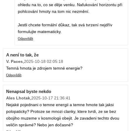
ohledu na to, co se děje venku. Nafukování horizontu při
pohlcování hmoty na tom nic nezmění.
Jestli chcete formální důkaz, tak svá tvrzení nejdřív
formulujte matematicky.
Odpovědět
A není to tak, že
V. Paces
,
2025-10-18 02:05:18
Temná hmota je zdrojem temné energie?
Odpovědět
Nenapsal byste nekdo
Ales Lhotak
,
2025-10-17 21:36:41
Nejaké pojednani o temne energii a temne hmote tak jaksi
polopaticky? Protoze se mnozi clanky, ktere tvrdi, ze se bez
obojiho muzeme v kosmologii obejit. Je zavadeni techto dvou
veličin správné? Nebo jen dočasné?