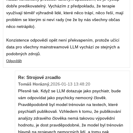
dobře predikovatelný. Vycházím z předpokladu, že terapie
využívají téměř výhradně lidé, které něco trápí, něco řeší, mají
problém se kterým si neví rady (ne že by nás všechny občas
něco netrápilo).
Konzistence odpovědí opět není překvapením, protože učící
data pro všechny mainstreamové LLM vychází ze stejných a
podobných zdrojů.
Odpovědět
Re: Strojové zrcadlo
Tomáš Horázný
,
2026-01-13 13:48:20
Přesně tak. Když se LLM dotazuje jako psychiatr, bude
vám odpovídat jako psychicky nemocný člověk.
Pravděpodobně byl model trénován na textech, které
psychiatři publikovali. Vzhledem k tomu, že publikování
analýzy zdravého člověka nemá takovou výpovědní
hodnotu, je dost pravděpodobné, že model byl trénován
hlavně na projevech nemocných lidí, a tomu pak