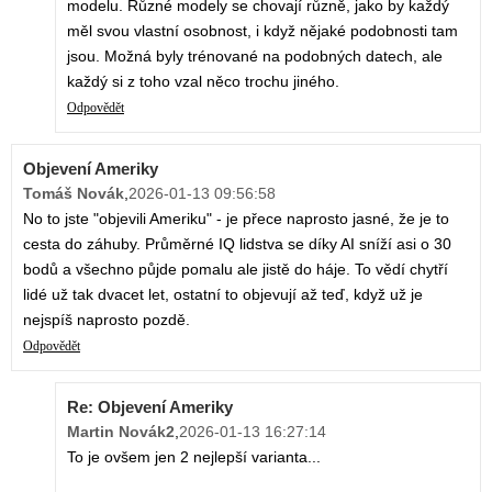
modelu. Různé modely se chovají různě, jako by každý
měl svou vlastní osobnost, i když nějaké podobnosti tam
jsou. Možná byly trénované na podobných datech, ale
každý si z toho vzal něco trochu jiného.
Odpovědět
Objevení Ameriky
Tomáš Novák
,
2026-01-13 09:56:58
No to jste "objevili Ameriku" - je přece naprosto jasné, že je to
cesta do záhuby. Průměrné IQ lidstva se díky AI sníží asi o 30
bodů a všechno půjde pomalu ale jistě do háje. To vědí chytří
lidé už tak dvacet let, ostatní to objevují až teď, když už je
nejspíš naprosto pozdě.
Odpovědět
Re: Objevení Ameriky
Martin Novák2
,
2026-01-13 16:27:14
To je ovšem jen 2 nejlepší varianta...