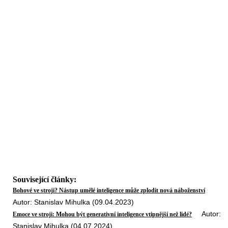
Související články:
Bohové ve stroji? Nástup umělé inteligence může zplodit nová náboženství
Autor: Stanislav Mihulka (09.04.2023)
Autor:
Emoce ve stroji: Mohou být generativní inteligence vtipnější než lidé?
Stanislav Mihulka (04.07.2024)