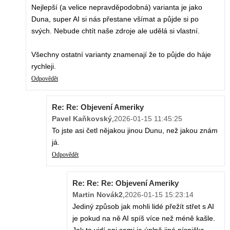
Nejlepší (a velice nepravděpodobná) varianta je jako
Duna, super AI si nás přestane všímat a půjde si po
svých. Nebude chtít naše zdroje ale udělá si vlastní.
Všechny ostatní varianty znamenají že to půjde do háje
rychleji.
Odpovědět
Re: Re: Objevení Ameriky
Pavel Kaňkovský
,
2026-01-15 11:45:25
To jste asi četl nějakou jinou Dunu, než jakou znám
já.
Odpovědět
Re: Re: Re: Objevení Ameriky
Martin Novák2
,
2026-01-15 15:23:14
Jediný způsob jak mohli lidé přežít střet s AI
je pokud na ně AI spíš více než méně kašle.
Jak to vidí oni sami je úplně jiná písnička.