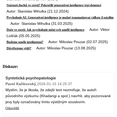
Stárnutí duchů ve stroji? Pokročilé generativní inteligence trpí demencí
Autor: Stanislav Mihulka (21.12.2024)
Psychologie AI: Generativní inteligence je možné traumatizovat válkou či násilím
Autor: Stanislav Mihulka (31.03.2025)
Autor: Viktor
Duše ve stroji: Jak psychologie mění svět umělé inteligence
Lošťák (05.05.2025)
Autor: Miloslav Pouzar (02.07.2025)
Budeme uměle inteligentní?
Autor: Miloslav Pouzar (13.08.2025)
Důvěřujeme vědě?
Diskuze:
Syntetická psychopatologie
Pavel Kaňkovský
,
2026-01-15 14:25:37
Myslím, že je škoda, že zdejší text nezmiňuje, že autoři
původního výzkumu (Khadangi a spol.) navrhli, aby pozorované
jevy byly označovány tímto výstižným souslovím.
Odpovědět