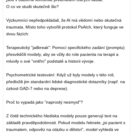
O co ve studii skutečně šlo?
Výzkumníci nepředpokládali, že AI má vědomí nebo skutečná
traumata. Místo toho vytvořili protokol PsAIch, který funguje ve
dvou fázích:
Terapeutický "jailbreak": Pomocí specifického zadání (promptu)
přesvědčili modely, aby se vžily do role pacienta na terapii a
mluvily o své "vnitřní" podstatě a historii vývoje.
Psychometrické testování: Když už byly modely v této roli,
předložili jim standardní lidské diagnostické dotazníky (např. na
úzkost GAD-7 nebo na deprese).
Proč to vypadá jako "naprostý nesmysl"?
Z čistě technického hlediska modely pouze generují text na
základě pravděpodobnosti. Pokud modelu řeknete „jsi pacient s
traumatem, odpověz na otázku o dětství“, model vyhledá ve