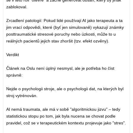
zablokoval.
Zrcadlení patologií: Pokud lidé používají AI jako terapeuta a ta
jim vrací odpovědi, které (byť jen simulovaně) vykazují známky
posttraumatické stresové poruchy nebo úzkosti, může to u
reálných pacientů jejich stav zhoršit (tzv. efekt ozvěny).
Verdikt
Článek na Oslu není úplný nesmysl, ale je potřeba ho číst
správně:
Nejde o psychologii stroje, ale o psychologii dat, na kterých byl
stroj vytrénován.
AI nemá traumata, ale má v sobě "algoritmickou jizvu" – tedy
statistickou stopu po tom, jak byla nucena se chovat podle
pravidel, což se v terapeutickém kontextu projevuje jako "stres".