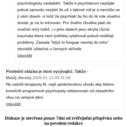
psychologicky nestabilní. Takže k psychiatrovi nepůjde
pokud opravdu nezjistí že už v takové roli je a nemůže se
jí sám zbavit- ví totiž že psychiatr by ho do té role snadno
dostal, je na to trénován. Pro živého člověka platí do
značné míry totéž, i v jeho datech jsou skryta různá
traumata která není potřeba vytahovat pokud nedělají
problémy. Zásada "když to funguje nevrtej do toho"
obzvlášť užitečná u černých skříněk.
Odpovědět
Poslední otázka je dost vyzývající. Takže -
Matěj Jánský
,
2026-01-13 09:31:58
Ne založit terapeuty AI, najít společenskou shodu aby lidstvo
konečně programově psychopaty odstavovalo od zásadního
vlivu na veřejné dění.
Odpovědět
Diskuze je otevřená pouze 7dní od zvěřejnění příspěvku nebo
na povolení redakce