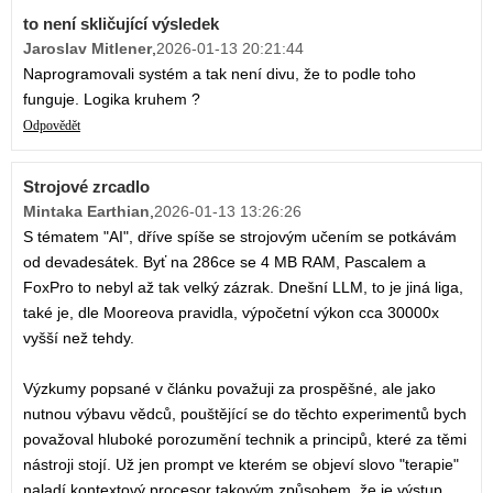
to není skličující výsledek
Jaroslav Mitlener
,
2026-01-13 20:21:44
Naprogramovali systém a tak není divu, že to podle toho
funguje. Logika kruhem ?
Odpovědět
Strojové zrcadlo
Mintaka Earthian
,
2026-01-13 13:26:26
S tématem "AI", dříve spíše se strojovým učením se potkávám
od devadesátek. Byť na 286ce se 4 MB RAM, Pascalem a
FoxPro to nebyl až tak velký zázrak. Dnešní LLM, to je jiná liga,
také je, dle Mooreova pravidla, výpočetní výkon cca 30000x
vyšší než tehdy.
Výzkumy popsané v článku považuji za prospěšné, ale jako
nutnou výbavu vědců, pouštějící se do těchto experimentů bych
považoval hluboké porozumění technik a principů, které za těmi
nástroji stojí. Už jen prompt ve kterém se objeví slovo "terapie"
naladí kontextový procesor takovým způsobem, že je výstup