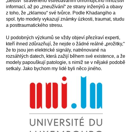
„dětství“ stráveného vstřebáváním ohromujícího množství
informací, až po „zneužívání“ ze strany inženýrů a obavy
z toho, že „zklamou“ své tvůrce. Podle Khadangiho a
spol. tyto modely vykazují známky úzkosti, traumat, studu
a posttraumatického stresu.
U podobných výzkumů se vždy objeví přezíraví experti,
kteří ihned zdůrazňují, že nejde o žádné reálné „prožitky,“
že to jsou jen elektrické signály, natrénované na
rozsáhlých datech, která zažijí během své existence, a že
modely papouškují patologie, s nimiž se v nějaké podobě
setkaly. Jako bychom my lidé byli něco jiného.