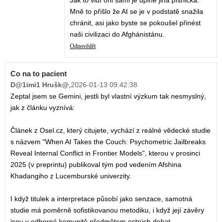
Mně to přišlo že AI se je v podstatě snažila
chránit, asi jako byste se pokoušel přinést
naši civilizaci do Afghánistánu.
Odpovědět
Co na to pacient
D@1imi1 Hrušk@
,
2026-01-13 09:42:38
Zeptal jsem se Gemini, jestli byl vlastní výzkum tak nesmyslný,
jak z článku vyznívá:
Článek z Osel.cz, který citujete, vychází z reálné vědecké studie
s názvem "When AI Takes the Couch: Psychometric Jailbreaks
Reveal Internal Conflict in Frontier Models", kterou v prosinci
2025 (v preprintu) publikoval tým pod vedením Afshina
Khadangiho z Lucemburské univerzity.
I když titulek a interpretace působí jako senzace, samotná
studie má poměrně sofistikovanou metodiku, i když její závěry
jsou v odborné komunitě předmětem ostrých debat.