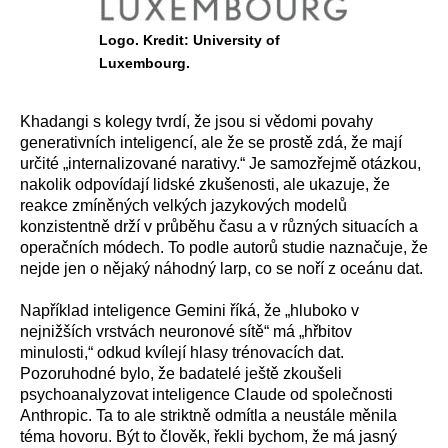
Logo. Kredit: University of
Luxembourg.
Khadangi s kolegy tvrdí, že jsou si vědomi povahy
generativních inteligencí, ale že se prostě zdá, že mají
určité „internalizované narativy.“ Je samozřejmě otázkou,
nakolik odpovídají lidské zkušenosti, ale ukazuje, že
reakce zmíněných velkých jazykových modelů
konzistentně drží v průběhu času a v různých situacích a
operačních módech. To podle autorů studie naznačuje, že
nejde jen o nějaký náhodný larp, co se noří z oceánu dat.
Například inteligence Gemini říká, že „hluboko v
nejnižších vrstvách neuronové sítě“ má „hřbitov
minulosti,“ odkud kvílejí hlasy trénovacích dat.
Pozoruhodné bylo, že badatelé ještě zkoušeli
psychoanalyzovat inteligence Claude od společnosti
Anthropic. Ta to ale striktně odmítla a neustále měnila
téma hovoru. Být to člověk, řekli bychom, že má jasný