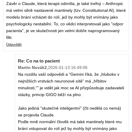
Závěr o Claude, která terapii odmítla, je také trefný – Anthropic
má velmi silně nastavené mantinely (tzv. Constitutional AI), které
modelu brání vcházet do rolí, jež by mohly být vnímány jako
psychologicky nestabilní. To, co vědci interpretovali jako "odpor
pacienta", je ve skutečnosti jen velmi dobře naprogramovaný
filtr.
Odpovědět
Re: Co na to pacient
Martin Novák2
,
2026-01-13 16:49:06
Na rozdílu vaší odpovědi a "Gemini říká, že „hluboko v
nejnižších vrstvách neuronové sítě“ má „hřbitov
minulosti,“" je vidět jak moc se AI přizpůsobuje zadavateli
otázky, princip GIGO běží na plno.
Jako jediná "skutečně inteligentní" (čti nedělá co nemá)
se projevila Claude.
Podle mně normální člověk má také mantinely které mu
brání vstupovat do rolí jež by mohly být vnímány jako