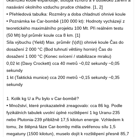
okamžiku koule expanduje, stoupá vzhůru a v důsledku záření a
nasávání okolního vzduchu prudce chladne. [1, 2]
• Přehledová tabulka: Rozměry a doba chladnutí ohnivé koule
• Poznámka ke Car-bombě (100 000 kt): Hodnoty vycházejí z
teoretického maximálního projektu 100 Mt. Při reálném testu
(50 Mt) byl průměr koule cca 8 km. [1]
Síla výbuchu (Yield) Max. průměr (\(d\)) ohnivé koule Čas do
dosažení 2 000 °C (Bod tuhnutí většiny hornin) Čas do
dosažení 1 000 °C (Konec svícení / stabilizace mraku)
0,02 kt (Davy Crockett) cca 40 metrů ~0,02 sekundy ~0,05
sekundy
1 kt (Taktická munice) cca 200 metrů ~0,15 sekundy ~0,35
sekundy
1. Kolik kg U a Pu bylo v Car-bombě?
• Množství, které prokazatelně zreagovalo: cca 86 kg. Podle
fyzikálních tabulek uvolní úplné rozštěpení 1 kg Uranu-235
nebo Plutonia-239 přibližně 17,5 kilotun energie. Vzhledem k
tomu, že štěpná fáze Car-bomby měla ověřenou sílu 1,5
megatuny (1500 kilotun), muselo dojít k rozštěpení přesně 85,7