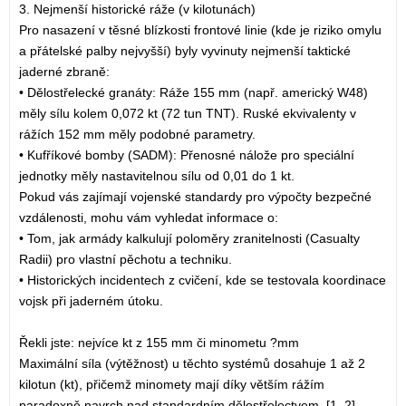
3. Nejmenší historické ráže (v kilotunách)
Pro nasazení v těsné blízkosti frontové linie (kde je riziko omylu
a přátelské palby nejvyšší) byly vyvinuty nejmenší taktické
jaderné zbraně:
• Dělostřelecké granáty: Ráže 155 mm (např. americký W48)
měly sílu kolem 0,072 kt (72 tun TNT). Ruské ekvivalenty v
rážích 152 mm měly podobné parametry.
• Kufříkové bomby (SADM): Přenosné nálože pro speciální
jednotky měly nastavitelnou sílu od 0,01 do 1 kt.
Pokud vás zajímají vojenské standardy pro výpočty bezpečné
vzdálenosti, mohu vám vyhledat informace o:
• Tom, jak armády kalkulují poloměry zranitelnosti (Casualty
Radii) pro vlastní pěchotu a techniku.
• Historických incidentech z cvičení, kde se testovala koordinace
vojsk při jaderném útoku.
Řekli jste: nejvíce kt z 155 mm či minometu ?mm
Maximální síla (výtěžnost) u těchto systémů dosahuje 1 až 2
kilotun (kt), přičemž minomety mají díky větším rážím
paradoxně navrch nad standardním dělostřelectvem. [1, 2]