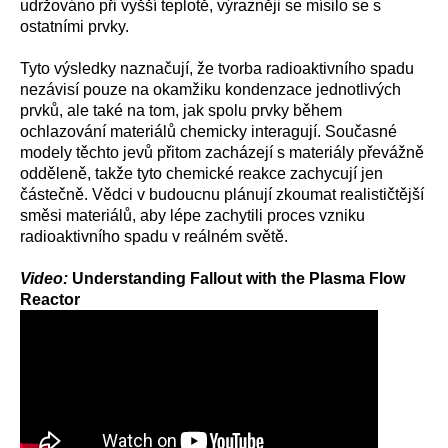
udržováno při vyšší teplotě, výrazněji se mísilo se s
ostatními prvky.
Tyto výsledky naznačují, že tvorba radioaktivního spadu
nezávisí pouze na okamžiku kondenzace jednotlivých
prvků, ale také na tom, jak spolu prvky během
ochlazování materiálů chemicky interagují. Současné
modely těchto jevů přitom zacházejí s materiály převážně
odděleně, takže tyto chemické reakce zachycují jen
částečně. Vědci v budoucnu plánují zkoumat realističtější
směsi materiálů, aby lépe zachytili proces vzniku
radioaktivního spadu v reálném světě.
Video:
Understanding Fallout with the Plasma Flow
Reactor