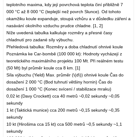
teplotního maxima, kdy její povrchová teplota činí přibližně 7
000 °C až 8 000 °C (teplejší než povrch Slunce). Od tohoto
okamžiku koule expanduje, stoupá vzhůru a v důsledku záření a
nasávání okolního vzduchu prudce chladne. [1, 2]
Níže uvedená tabulka kalkuluje rozměry a přesné časy
chladnutí pro zadané síly výbuchu.
Přehledová tabulka: Rozměry a doba chladnutí ohnivé koule
Poznámka ke Car-bombě (100 000 kt): Hodnoty vycházejí z
teoretického maximálního projektu 100 Mt. Při reálném testu
(50 Mt) byl průměr koule cca 8 km. [1]
Síla výbuchu (Yield) Max. průměr (\(d\)) ohnivé koule Čas do
dosažení 2 000 °C (Bod tuhnutí většiny hornin) Čas do
dosažení 1 000 °C (Konec svícení / stabilizace mraku)
0,02 kt (Davy Crockett) cca 40 metrů ~0,02 sekundy ~0,05
sekundy
1 kt (Taktická munice) cca 200 metrů ~0,15 sekundy ~0,35
sekundy
10 kt (Hirošima cca 15 kt) cca 500 metrů ~0,5 sekundy ~1,1
sekundy