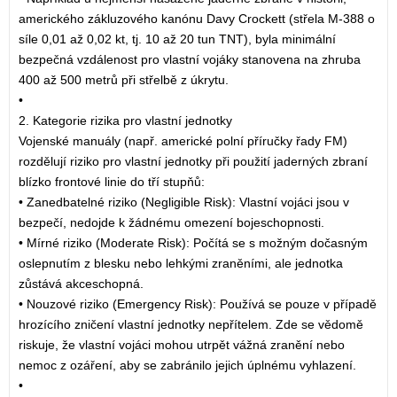
amerického zákluzového kanónu Davy Crockett (střela M-388 o
síle 0,01 až 0,02 kt, tj. 10 až 20 tun TNT), byla minimální
bezpečná vzdálenost pro vlastní vojáky stanovena na zhruba
400 až 500 metrů při střelbě z úkrytu.
•
2. Kategorie rizika pro vlastní jednotky
Vojenské manuály (např. americké polní příručky řady FM)
rozdělují riziko pro vlastní jednotky při použití jaderných zbraní
blízko frontové linie do tří stupňů:
• Zanedbatelné riziko (Negligible Risk): Vlastní vojáci jsou v
bezpečí, nedojde k žádnému omezení bojeschopnosti.
• Mírné riziko (Moderate Risk): Počítá se s možným dočasným
oslepnutím z blesku nebo lehkými zraněními, ale jednotka
zůstává akceschopná.
• Nouzové riziko (Emergency Risk): Používá se pouze v případě
hrozícího zničení vlastní jednotky nepřítelem. Zde se vědomě
riskuje, že vlastní vojáci mohou utrpět vážná zranění nebo
nemoc z ozáření, aby se zabránilo jejich úplnému vyhlazení.
•