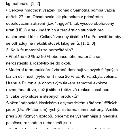
kg materiálu. [1, 2]
• Celková hmotnost vsázek (odhad): Samotná bomba vážila
obřích 27 tun. Obsahovala jak plutonium v primárním
odpalovacím zařízení (tzv. "trigger"), tak vysoce obohacený
uran (HEU) v sekundárních a terciárních stupních pro
nastartování fúze. Celkové zásoby čistého U a Pu uvnitř bomby
se odhadují na několik stovek kilogramů. [1, 2, 3]
2. Kolik % materiálu se nerozštěpilo?
• Přibližně 60 % až 80 % obohaceného materiálu se
nerozštěpilo a rozptýlilo se do okolí.
• Moderní termonukleární zbraně dosahují ve svých štěpných
fázích účinnosti (vyhoření) mezi 20 % až 40 %. Zbylá většina
Uranu a Plutonia je obrovským tlakem samotné exploze
rozmetána dříve, než ji stihne řetězová reakce zasáhnout.
3. Jaké bylo složení štěpných produktů?
Složení odpovídá klasickému asymetrickému štěpení těžkých
jader (Uran/Plutonium) rychlými i termálními neutrony. Vzniklo
přes 200 různých izotopů, přičemž nejvýznamnější z hlediska
poločasu rozpadu a nebezpečí jsou: