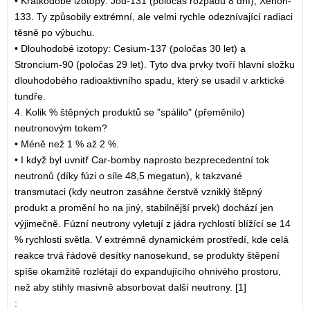
• Krátkodobé izotopy: Jód-131 (poločas rozpadu 8 dní), Xenon-
133. Ty způsobily extrémní, ale velmi rychle odeznívající radiaci
těsně po výbuchu.
• Dlouhodobé izotopy: Cesium-137 (poločas 30 let) a
Stroncium-90 (poločas 29 let). Tyto dva prvky tvoří hlavní složku
dlouhodobého radioaktivního spadu, který se usadil v arktické
tundře.
4. Kolik % štěpných produktů se "spálilo" (přeměnilo)
neutronovým tokem?
• Méně než 1 % až 2 %.
• I když byl uvnitř Car-bomby naprosto bezprecedentní tok
neutronů (díky fúzi o síle 48,5 megatun), k takzvané
transmutaci (kdy neutron zasáhne čerstvě vzniklý štěpný
produkt a promění ho na jiný, stabilnější prvek) dochází jen
výjimečně. Fúzní neutrony vyletují z jádra rychlostí blížící se 14
% rychlosti světla. V extrémně dynamickém prostředí, kde celá
reakce trvá řádově desítky nanosekund, se produkty štěpení
spíše okamžitě rozlétají do expandujícího ohnivého prostoru,
než aby stihly masivně absorbovat další neutrony. [1]
: