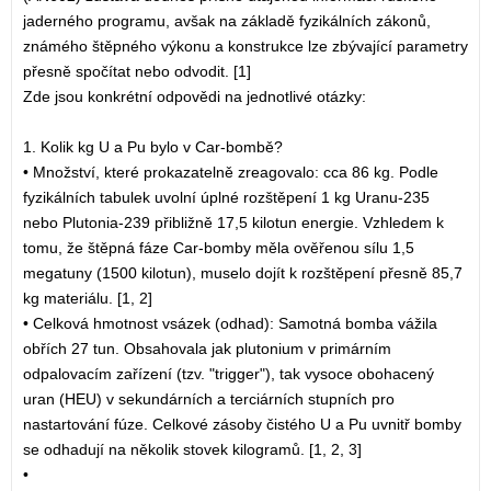
jaderného programu, avšak na základě fyzikálních zákonů,
známého štěpného výkonu a konstrukce lze zbývající parametry
přesně spočítat nebo odvodit. [1]
Zde jsou konkrétní odpovědi na jednotlivé otázky:
1. Kolik kg U a Pu bylo v Car-bombě?
• Množství, které prokazatelně zreagovalo: cca 86 kg. Podle
fyzikálních tabulek uvolní úplné rozštěpení 1 kg Uranu-235
nebo Plutonia-239 přibližně 17,5 kilotun energie. Vzhledem k
tomu, že štěpná fáze Car-bomby měla ověřenou sílu 1,5
megatuny (1500 kilotun), muselo dojít k rozštěpení přesně 85,7
kg materiálu. [1, 2]
• Celková hmotnost vsázek (odhad): Samotná bomba vážila
obřích 27 tun. Obsahovala jak plutonium v primárním
odpalovacím zařízení (tzv. "trigger"), tak vysoce obohacený
uran (HEU) v sekundárních a terciárních stupních pro
nastartování fúze. Celkové zásoby čistého U a Pu uvnitř bomby
se odhadují na několik stovek kilogramů. [1, 2, 3]
•