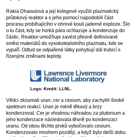
Rakia Dhaouiová a její kolegové využili plazmatický
průtokový reaktor a s jeho pomocí napodobili část
procesu probíhajícího v ohnivé kouli jaderné exploze. Šlo
o tu část, kdy se horká pára ochlazuje a kondenzuje do
částic. Reaktor umožňuje zavést přesně definované
směsi materiálů do vysokoteplotního plazmatu, kde se
vypaří. Odtud se odpařené látky pohybují dál trubicí s
řízenými změnami teploty.
Logo. Kredit: LLNL.
Vědci zkoumali uran, cer a cesium, aby zachytili široké
spektrum reakcí. Uran je méně těkavý a brzy
kondenzoval. Cer je vhodnou náhradou za plutonium a
jeho kondenzace následovala těsně po kondenzaci
uranu. Od obou těchto prvků vybočovalo cesium.
Kondenzovalo mnohem později, a když bylo delší dobu