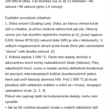
100 000 kt (Max. Car-bomba) cca 11 až 12 kilometrů ~40
sekund ~95 sekund (přes 1,5 minuty)
Fyzikální souvislosti chladnutí
1. Doba svícení (Scaling Law): Doba, po kterou ohnivá koule
září a chladne, je přímo úměrná odmocnině její síly. Obecný
vzorec pro čas druhého teplotního maxima je \(t_{max} \approx
0,041 \times W^{0,5}\) sekund (kde \(W\) je síla v kilotunách). U
velkých megatunových zbraní proto koule žhne jako samostatné
"slunce" celé desítky sekund. [1]
2. Kritická teplota 1 000 °C: Okolo této teploty dochází k
takzvanému konci tvorby radioaktivních částic (falloutu). Páry
odpařených kovů, uranu a nasáté zeminy definitivně kondenzují
do pevných mikroskopických kuliček (kondenzačních jader),
které pak tvoří klasický atomový hřib. Pod 1 000 °C již koule
přestává zářit viditelným světlem a mění se v tmavý, stoupající
radioaktivní mrak. [1, 2, 3]
Pokud vás zajímají další termodynamické detaily, mohu vám
vysvětlit:
• Jak se liší rychlost stoupání mraku u malých taktických ráží