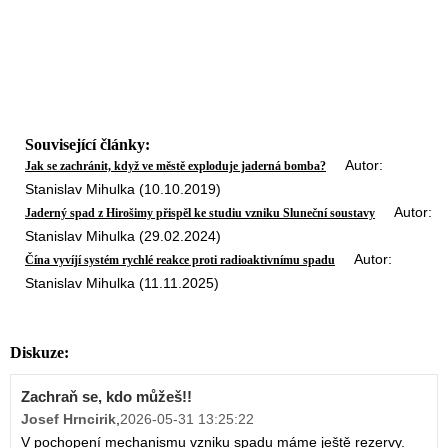
Související články:
Autor:
Jak se zachránit, když ve městě exploduje jaderná bomba?
Stanislav Mihulka (10.10.2019)
Autor:
Jaderný spad z Hirošimy přispěl ke studiu vzniku Sluneční soustavy
Stanislav Mihulka (29.02.2024)
Autor:
Čína vyvíjí systém rychlé reakce proti radioaktivnímu spadu
Stanislav Mihulka (11.11.2025)
Diskuze:
Zachraň se, kdo můžeš!!
Josef Hrncirik
,
2026-05-31 13:25:22
V pochopení mechanismu vzniku spadu máme ještě rezervy.