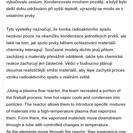
vybočovalo cesium. Kondenzovalo mnohem později, a když bylo
delší dobu udržováno při vyšší teplotě, výrazněji se mísilo se s
ostatními prvky.
Tyto výsledky naznačují, že tvorba radioaktivního spadu
nezávisí pouze na okamžiku kondenzace jednotlivých prvků, ale
také na tom, jak spolu prvky během ochlazování materiálů
chemicky interagují. Současné modely těchto jevů přitom
zacházejí s materiály převážně odděleně, takže tyto chemické
reakce zachycují jen částečně. Vědci v budoucnu plánují
zkoumat realističtější směsi materiálů, aby lépe zachytili proces
vzniku radioaktivního spadu v reálném světě.
„Using a plasma flow reactor, the team recreated a portion of
the fireball process: how hot vapor cools and condenses into
particles. The reactor allows them to introduce specific mixtures
of materials into a high-temperature plasma that vaporizes
them. From there, the vaporized materials move downstream
through a tube with controlled changes in temperature.
As the elements move through the reactor, they experience one