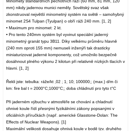
Minomety standardních pěchotních ráží (60 mm, 81 mm, 120
mm) nikdy jadernou munici neměly. Sovětský svaz však
zkonstruoval největší minometný systém na světě – samohybný
minomet 2S4 Tulpan (Tyulpan) o obří ráži 240 mm. [1, 2]
• Maximum pro minomet: 2 kt.
• Pro tento 240mm systém byl vyvinut speciální jaderný
minometný granát typu 3B11. Díky velkému průměru hlavně
(240 mm oproti 155 mm) nemuseli inženýři tak drasticky
miniaturizovat jaderné komponenty, což umožnilo bezpečně
dosáhnout plného výkonu 2 kilotun při relativně nízkých tlacích v
hlavni. [1, 2]
Řekli jste: tebulka: ráže/kt ,02 ; 1; 10; 100000;; (max.) d/m či
km: fire bal t = 2000°C;1000°C;; doba chládnutí pro tyto t°C
Při jaderném výbuchu v atmosféře se chování a chladnutí
ohnivé koule řídí přesnými fyzikálními zákony popsanými v
oficiálních příručkách (např. americké Glasstone-Dolan: The
Effects of Nuclear Weapons). [1]
Maximální velikosti dosahuje ohnivá koule v bodě tzv. druhého