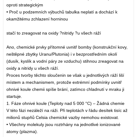
oproti strategickým
• Proč u podzemních výbuchů tabulka neplatí a dochází k
okamžitému zchlazení horninou
stačí to zreagovat na oxidy ?nitridy ?u všech ráží
Ano, chemické prvky přítomné uvnitř bomby (konstrukční kovy,
neštěpné zbytky Uranu/Plutonia) i v bezprostředním okolí
(dusík, kyslík a vodní páry ze vzduchu) stihnou zreagovat na
oxidy a nitridy u všech ráží.
Proces tvorby těchto sloučenin se však u jednotlivých ráží liší
místem a mechanismem, protože extrémní podmínky uvnitř
ohnivé koule chemii spíše brání, zatímco chladnutí v mraku ji
startuje.
1. Fáze ohnivé koule (Teploty nad 5 000 °C) – Žádná chemie
V této fázi nezáleží na ráži. Při teplotách v řádu desítek tisíc až
milionů stupňů Celsia chemické vazby nemohou existovat.
• Všechny molekuly jsou roztrhány na jednotlivé ionizované
atomy (plazma).