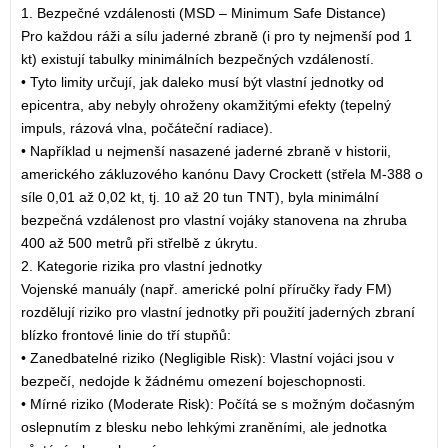
1. Bezpečné vzdálenosti (MSD – Minimum Safe Distance)
Pro každou ráži a sílu jaderné zbraně (i pro ty nejmenší pod 1
kt) existují tabulky minimálních bezpečných vzdáleností.
• Tyto limity určují, jak daleko musí být vlastní jednotky od
epicentra, aby nebyly ohroženy okamžitými efekty (tepelný
impuls, rázová vlna, počáteční radiace).
• Například u nejmenší nasazené jaderné zbraně v historii,
amerického zákluzového kanónu Davy Crockett (střela M-388 o
síle 0,01 až 0,02 kt, tj. 10 až 20 tun TNT), byla minimální
bezpečná vzdálenost pro vlastní vojáky stanovena na zhruba
400 až 500 metrů při střelbě z úkrytu.
2. Kategorie rizika pro vlastní jednotky
Vojenské manuály (např. americké polní příručky řady FM)
rozdělují riziko pro vlastní jednotky při použití jaderných zbraní
blízko frontové linie do tří stupňů:
• Zanedbatelné riziko (Negligible Risk): Vlastní vojáci jsou v
bezpečí, nedojde k žádnému omezení bojeschopnosti.
• Mírné riziko (Moderate Risk): Počítá se s možným dočasným
oslepnutím z blesku nebo lehkými zraněními, ale jednotka