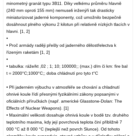
minometný granát typu 3B11. Díky velkému průměru hlavně
(240 mm oproti 155 mm) nemuseli inženýři tak drasticky
miniaturizovat jaderné komponenty, což umožnilo bezpečně
dosáhnout plného výkonu 2 kilotun při relativně nízkých tlacích v
hlavni. [1, 2]
•
• Proč armády raději přešly od jaderného dělostřelectva k
řízeným raketám [1, 2]
•
• tabulka: ráže/kt ,02 ; 1; 10; 100000;; (max.) d/m či km: fire bal
t = 2000°C;1000°C;; doba chládnutí pro tyto t°C
• Při jaderném výbuchu v atmosféře se chování a chladnutí
ohnivé koule řídí přesnými fyzikálními zákony popsanými v
oficiálních příručkách (např. americké Glasstone-Dolan: The
Effects of Nuclear Weapons). [1]
• Maximální velikosti dosahuje ohnivá koule v bodě tzv. druhého
teplotního maxima, kdy její povrchová teplota činí přibližně 7
000 °C až 8 000 °C (teplejší než povrch Slunce). Od tohoto