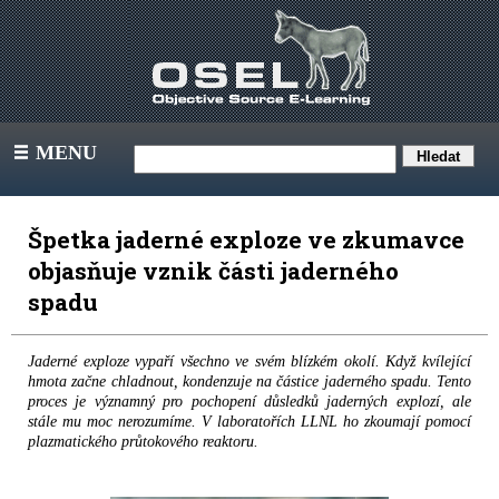
MENU
III
Špetka jaderné exploze ve zkumavce
objasňuje vznik části jaderného
spadu
Jaderné exploze vypaří všechno ve svém blízkém okolí. Když kvílející
hmota začne chladnout, kondenzuje na částice jaderného spadu. Tento
proces je významný pro pochopení důsledků jaderných explozí, ale
stále mu moc nerozumíme. V laboratořích LLNL ho zkoumají pomocí
plazmatického průtokového reaktoru.