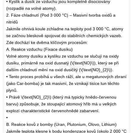
• Kyslík a dusík ze vzduchu jsou kompletně disociovány
(rozpadlé na volné atomy).
2. Fáze chladnutí (Pod 3 000 °C) – Masivní tvorba oxidů a
nitridů
Jakmile ohnivá koule zchladne na teploty pod 3 000 °C, atomy
se začnou bleskově spojovat do stabilních chemických vazeb.
Zde dochází ke dvěma klíčovým procesům:
A. Reakce vzduchu (Fixace dusíku)
Volné atomy dusíku a kyslíku ze vzduchu se slučují na oxidy
dusíku, primárně na oxid dusnatý (\(\text{NO}\)), který se při
dalším chladnutí mění na oxid dusičitý (\(\text{NO}_{2}\)).
• Tento proces probíhá u všech ráží, ale u megatunových zbraní
(jako Car-bomba) je tak masivní, že vznikají tisíce tun těchto
plynů.
• Právě \(\text{NO}_{2}\) (který má typicky hnědo-červenou
barvu) způsobuje, že stoupající atomový hřib má u velkých
explozí charakteristické červenohnědé zabarvení.
•
B. Reakce kovů z bomby (Uran, Plutonium, Olovo, Lithium)
Jakmile teplota klesne k bodu kondenzace kovů (okolo 2 000 °C