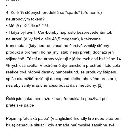
•
4. Kolik % štěpných produktů se "spálilo" (přeměnilo)
neutronovým tokem?
• Méně než 1 % až 2 %.
• I když byl uvnitř Car-bomby naprosto bezprecedentní tok
neutronů (díky fúzi o síle 48,5 megatun), k takzvané
transmutaci (kdy neutron zasáhne čerstvě vzniklý štěpný
produkt a promění ho na jiný, stabilnější prvek) dochází jen
výjimečně. Fúzní neutrony vyletují z jádra rychlostí blížící se 14
% rychlosti světla. V extrémně dynamickém prostředí, kde celá
reakce trvá řádově desítky nanosekund, se produkty štěpení
spíše okamžitě rozlétají do expandujícího ohnivého prostoru,
než aby stihly masivně absorbovat další neutrony. [1]
Řekli jste: jaké min. ráže kt se předpokládá používat při
přátelské palbě
Pojem „přátelská palba“ (v angličtině friendly fire nebo blue-on-
blue) označuje situaci, kdy armáda neúmyslně zasáhne své