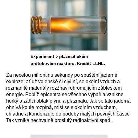
Experiment v plazmatickém
průtokovém reaktoru. Kredit: LLNL.
Za necelou miliontinu sekundy po spuštění jaderné
exploze, ať už vojenské či civilní, se okolní vzduch a
rozmanité materiály rozžhaví ohromujícím zábleskem
energie. Poblíž epicentra se všechno vypaří a vznikne
horký a zářící oblak plynu a plazmatu. Jak se tato jaderná
ohnivá koule rozpíná, mísí se s okolním vzduchem,
chladne a kondenzuje do podoby malých pevných částic.
Tak vzniká nechvalně proslulý radioaktivní spad.