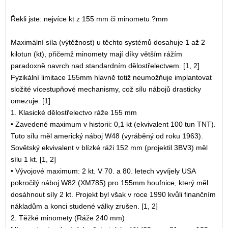
Řekli jste: nejvíce kt z 155 mm či minometu ?mm
Maximální síla (výtěžnost) u těchto systémů dosahuje 1 až 2
kilotun (kt), přičemž minomety mají díky větším rážím
paradoxně navrch nad standardním dělostřelectvem. [1, 2]
Fyzikální limitace 155mm hlavně totiž neumožňuje implantovat
složité vícestupňové mechanismy, což sílu nábojů drasticky
omezuje. [1]
1. Klasické dělostřelectvo ráže 155 mm
• Zavedené maximum v historii: 0,1 kt (ekvivalent 100 tun TNT).
Tuto sílu měl americký náboj W48 (vyráběný od roku 1963).
Sovětský ekvivalent v blízké ráži 152 mm (projektil 3BV3) měl
sílu 1 kt. [1, 2]
• Vývojové maximum: 2 kt. V 70. a 80. letech vyvíjely USA
pokročilý náboj W82 (XM785) pro 155mm houfnice, který měl
dosáhnout síly 2 kt. Projekt byl však v roce 1990 kvůli finančním
nákladům a konci studené války zrušen. [1, 2]
2. Těžké minomety (Ráže 240 mm)