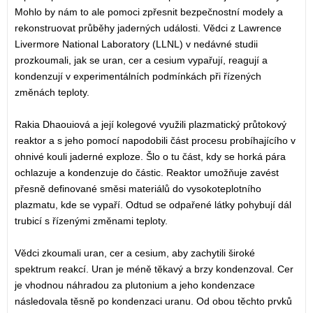
Mohlo by nám to ale pomoci zpřesnit bezpečnostní modely a
rekonstruovat průběhy jaderných události. Vědci z Lawrence
Livermore National Laboratory (LLNL) v nedávné studii
prozkoumali, jak se uran, cer a cesium vypařují, reagují a
kondenzují v experimentálních podmínkách při řízených
změnách teploty.
Rakia Dhaouiová a její kolegové využili plazmatický průtokový
reaktor a s jeho pomocí napodobili část procesu probíhajícího v
ohnivé kouli jaderné exploze. Šlo o tu část, kdy se horká pára
ochlazuje a kondenzuje do částic. Reaktor umožňuje zavést
přesně definované směsi materiálů do vysokoteplotního
plazmatu, kde se vypaří. Odtud se odpařené látky pohybují dál
trubicí s řízenými změnami teploty.
Vědci zkoumali uran, cer a cesium, aby zachytili široké
spektrum reakcí. Uran je méně těkavý a brzy kondenzoval. Cer
je vhodnou náhradou za plutonium a jeho kondenzace
následovala těsně po kondenzaci uranu. Od obou těchto prvků