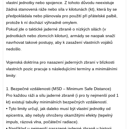
vlastní jednotky nebo spojence. Z tohoto důvodu neexistuje
žádná stanovená ráže nebo síla v kilotunách (kt), která by se
předpokládala nebo plánovala pro použití při přátelské palbě,
protože k ní dochází výhradně omylem.
Pokud jde o taktické jaderné zbraně o nízkých silách (v
jednotkách nebo zlomcích kilotun), armády se naopak snaží
navrhovat takové postupy, aby k zasažení vlastních vojáků
nedošlo.
Vojenská doktrína pro nasazení jaderných zbraní v blízkosti
vlastních pozic pracuje s následujícími termíny a minimálními
limity:
1. Bezpečné vzdálenosti (MSD – Minimum Safe Distance)
Pro každou ráži a sílu jaderné zbraně (i pro ty nejmenší pod 1
kt) existují tabulky minimálních bezpečných vzdáleností.
• Tyto limity určují, jak daleko musí být vlastní jednotky od
epicentra, aby nebyly ohroženy okamžitými efekty (tepelný
impuls, rázová vlna, počáteční radiace).
• Například u nejmenší nasazené jaderné zbraně v historii,