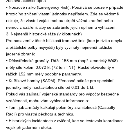
zůstává akceschopná.
• Nouzové riziko (Emergency Risk): Používá se pouze v případě
hrozícího zničení vlastní jednotky nepřítelem. Zde se vědomě
riskuje, že vlastní vojáci mohou utrpět vážná zranění nebo
nemoc z ozáření, aby se zabránilo jejich úplnému vyhlazení.
3. Nejmenší historické ráže (v kilotunách)
Pro nasazení v těsné blízkosti frontové linie (kde je riziko omylu
a přátelské palby nejvyšší) byly vyvinuty nejmenší taktické
jaderné zbraně:
• Dělostřelecké granáty: Ráže 155 mm (např. americký W48)
měly sílu kolem 0,072 kt (72 tun TNT). Ruské ekvivalenty v
rážích 152 mm měly podobné parametry.
• Kufříkové bomby (SADM): Přenosné nálože pro speciální
jednotky měly nastavitelnou sílu od 0,01 do 1 kt.
Pokud vás zajímají vojenské standardy pro výpočty bezpečné
vzdálenosti, mohu vám vyhledat informace o:
• Tom, jak armády kalkulují poloměry zranitelnosti (Casualty
Radii) pro vlastní pěchotu a techniku.
• Historických incidentech z cvičení, kde se testovala koordinace
vojsk při jaderném útoku.