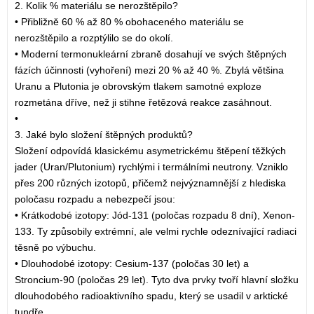
2. Kolik % materiálu se nerozštěpilo?
• Přibližně 60 % až 80 % obohaceného materiálu se
nerozštěpilo a rozptýlilo se do okolí.
• Moderní termonukleární zbraně dosahují ve svých štěpných
fázích účinnosti (vyhoření) mezi 20 % až 40 %. Zbylá většina
Uranu a Plutonia je obrovským tlakem samotné exploze
rozmetána dříve, než ji stihne řetězová reakce zasáhnout.
•
3. Jaké bylo složení štěpných produktů?
Složení odpovídá klasickému asymetrickému štěpení těžkých
jader (Uran/Plutonium) rychlými i termálními neutrony. Vzniklo
přes 200 různých izotopů, přičemž nejvýznamnější z hlediska
poločasu rozpadu a nebezpečí jsou:
• Krátkodobé izotopy: Jód-131 (poločas rozpadu 8 dní), Xenon-
133. Ty způsobily extrémní, ale velmi rychle odeznívající radiaci
těsně po výbuchu.
• Dlouhodobé izotopy: Cesium-137 (poločas 30 let) a
Stroncium-90 (poločas 29 let). Tyto dva prvky tvoří hlavní složku
dlouhodobého radioaktivního spadu, který se usadil v arktické
tundře.