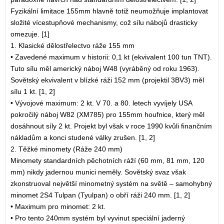
Fyzikální limitace 155mm hlavně totiž neumožňuje implantovat
složité vícestupňové mechanismy, což sílu nábojů drasticky
omezuje. [1]
1. Klasické dělostřelectvo ráže 155 mm
• Zavedené maximum v historii: 0,1 kt (ekvivalent 100 tun TNT).
Tuto sílu měl americký náboj W48 (vyráběný od roku 1963).
Sovětský ekvivalent v blízké ráži 152 mm (projektil 3BV3) měl
sílu 1 kt. [1, 2]
• Vývojové maximum: 2 kt. V 70. a 80. letech vyvíjely USA
pokročilý náboj W82 (XM785) pro 155mm houfnice, který měl
dosáhnout síly 2 kt. Projekt byl však v roce 1990 kvůli finančním
nákladům a konci studené války zrušen. [1, 2]
2. Těžké minomety (Ráže 240 mm)
Minomety standardních pěchotních ráží (60 mm, 81 mm, 120
mm) nikdy jadernou munici neměly. Sovětský svaz však
zkonstruoval největší minometný systém na světě – samohybný
minomet 2S4 Tulpan (Tyulpan) o obří ráži 240 mm. [1, 2]
• Maximum pro minomet: 2 kt.
• Pro tento 240mm systém byl vyvinut speciální jaderný