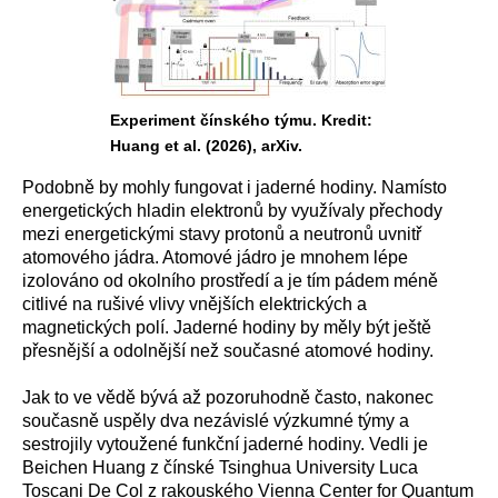
Experiment čínského týmu. Kredit:
Huang et al. (2026), arXiv.
Podobně by mohly fungovat i jaderné hodiny. Namísto
energetických hladin elektronů by využívaly přechody
mezi energetickými stavy protonů a neutronů uvnitř
atomového jádra. Atomové jádro je mnohem lépe
izolováno od okolního prostředí a je tím pádem méně
citlivé na rušivé vlivy vnějších elektrických a
magnetických polí. Jaderné hodiny by měly být ještě
přesnější a odolnější než současné atomové hodiny.
Jak to ve vědě bývá až pozoruhodně často, nakonec
současně uspěly dva nezávislé výzkumné týmy a
sestrojily vytoužené funkční jaderné hodiny. Vedli je
Beichen Huang z čínské Tsinghua University Luca
Toscani De Col z rakouského Vienna Center for Quantum