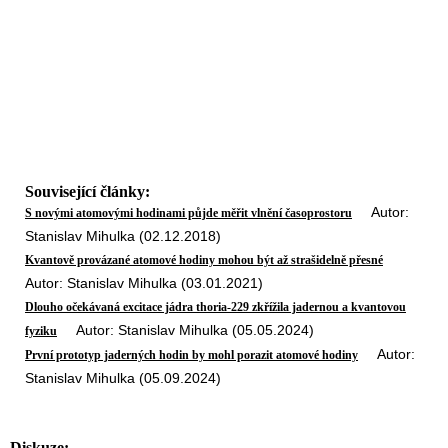
Související články:
Autor:
S novými atomovými hodinami půjde měřit vlnění časoprostoru
Stanislav Mihulka (02.12.2018)
Kvantově provázané atomové hodiny mohou být až strašidelně přesné
Autor: Stanislav Mihulka (03.01.2021)
Dlouho očekávaná excitace jádra thoria-229 zkřížila jadernou a kvantovou
Autor: Stanislav Mihulka (05.05.2024)
fyziku
Autor:
První prototyp jaderných hodin by mohl porazit atomové hodiny
Stanislav Mihulka (05.09.2024)
Diskuze: