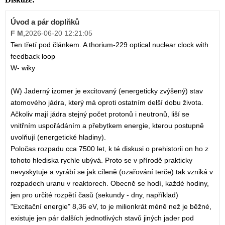
Úvod a pár doplňků
F M
,
2026-06-20 12:21:05
Ten třetí pod článkem. A thorium-229 optical nuclear clock with
feedback loop
W- wiky
(W) Jaderný izomer je excitovaný (energeticky zvýšený) stav
atomového jádra, který má oproti ostatním delší dobu života.
Ačkoliv mají jádra stejný počet protonů i neutronů, liší se
vnitřním uspořádáním a přebytkem energie, kterou postupně
uvolňují (energetické hladiny).
Poločas rozpadu cca 7500 let, k té diskusi o prehistorii on ho z
tohoto hlediska rychle ubývá. Proto se v přírodě prakticky
nevyskytuje a vyrábí se jak cíleně (ozařování terče) tak vzniká v
rozpadech uranu v reaktorech. Obecně se hodí, každé hodiny,
jen pro určité rozpětí časů (sekundy - dny, například)
"Excitační energie" 8,36 eV, to je milionkrát méně než je běžné,
existuje jen pár dalších jednotlivých stavů jiných jader pod