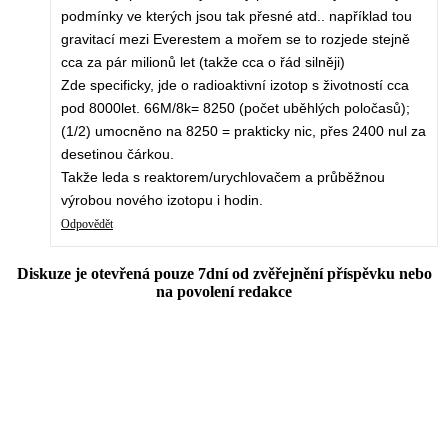
podmínky ve kterých jsou tak přesné atd.. například tou
gravitací mezi Everestem a mořem se to rozjede stejně
cca za pár milionů let (takže cca o řád silněji)
Zde specificky, jde o radioaktivní izotop s životností cca
pod 8000let. 66M/8k= 8250 (počet uběhlých poločasů);
(1/2) umocněno na 8250 = prakticky nic, přes 2400 nul za
desetinou čárkou.
Takže leda s reaktorem/urychlovačem a průběžnou
výrobou nového izotopu i hodin.
Odpovědět
Diskuze je otevřená pouze 7dní od zvěřejnění příspěvku nebo
na povolení redakce