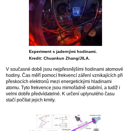
Experiment s jadernými hodinami.
Kredit: Chuankun Zhang/JILA.
V současné době jsou nejpřesnějšími hodinami atomové
hodiny. Čas měří pomocí frekvencí záření vznikajících při
přeskocích elektronů mezi energetickými hladinami
atomu. Tyto frekvence jsou mimořádně stabilní, a tudíž i
velmi dobře předvídatelné. K určení uplynulého času
stačí počítat jejich kmity.