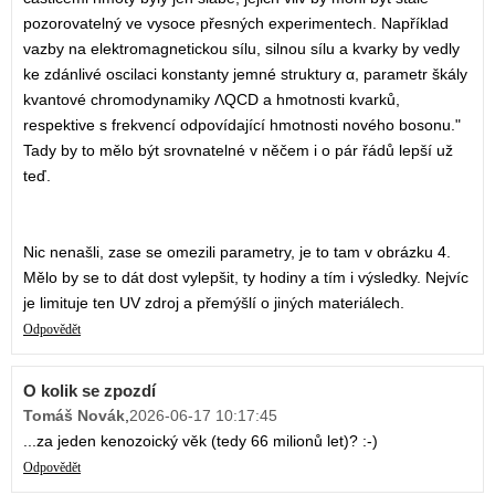
pozorovatelný ve vysoce přesných experimentech. Například
vazby na elektromagnetickou sílu, silnou sílu a kvarky by vedly
ke zdánlivé oscilaci konstanty jemné struktury α, parametr škály
kvantové chromodynamiky ΛQCD a hmotnosti kvarků,
respektive s frekvencí odpovídající hmotnosti nového bosonu."
Tady by to mělo být srovnatelné v něčem i o pár řádů lepší už
teď.
Nic nenašli, zase se omezili parametry, je to tam v obrázku 4.
Mělo by se to dát dost vylepšit, ty hodiny a tím i výsledky. Nejvíc
je limituje ten UV zdroj a přemýšlí o jiných materiálech.
Odpovědět
O kolik se zpozdí
Tomáš Novák
,
2026-06-17 10:17:45
...za jeden kenozoický věk (tedy 66 milionů let)? :-)
Odpovědět