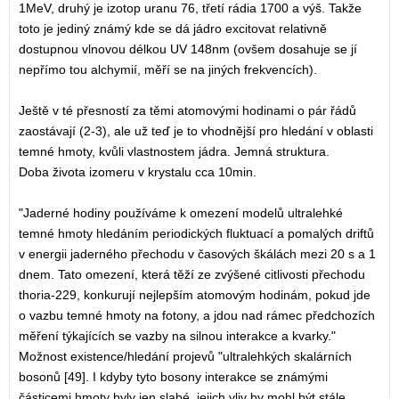
1MeV, druhý je izotop uranu 76, třetí rádia 1700 a výš. Takže
toto je jediný známý kde se dá jádro excitovat relativně
dostupnou vlnovou délkou UV 148nm (ovšem dosahuje se jí
nepřímo tou alchymií, měří se na jiných frekvencích).
Ještě v té přesností za těmi atomovými hodinami o pár řádů
zaostávají (2-3), ale už teď je to vhodnější pro hledání v oblasti
temné hmoty, kvůli vlastnostem jádra. Jemná struktura.
Doba života izomeru v krystalu cca 10min.
"Jaderné hodiny používáme k omezení modelů ultralehké
temné hmoty hledáním periodických fluktuací a pomalých driftů
v energii jaderného přechodu v časových škálách mezi 20 s a 1
dnem. Tato omezení, která těží ze zvýšené citlivosti přechodu
thoria-229, konkurují nejlepším atomovým hodinám, pokud jde
o vazbu temné hmoty na fotony, a jdou nad rámec předchozích
měření týkajících se vazby na silnou interakce a kvarky."
Možnost existence/hledání projevů "ultralehkých skalárních
bosonů [49]. I kdyby tyto bosony interakce se známými
částicemi hmoty byly jen slabé, jejich vliv by mohl být stále