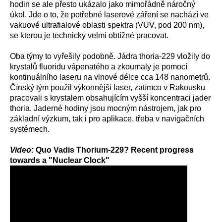
hodin se ale přesto ukázalo jako mimořádně náročný
úkol. Jde o to, že potřebné laserové záření se nachází ve
vakuové ultrafialové oblasti spektra (VUV, pod 200 nm),
se kterou je technicky velmi obtížné pracovat.
Oba týmy to vyřešily podobně. Jádra thoria-229 vložily do
krystalů fluoridu vápenatého a zkoumaly je pomocí
kontinuálního laseru na vlnové délce cca 148 nanometrů.
Čínský tým použil výkonnější laser, zatímco v Rakousku
pracovali s krystalem obsahujícím vyšší koncentraci jader
thoria. Jaderné hodiny jsou mocným nástrojem, jak pro
základní výzkum, tak i pro aplikace, třeba v navigačních
systémech.
Video:
Quo Vadis Thorium-229? Recent progress
towards a "Nuclear Clock"