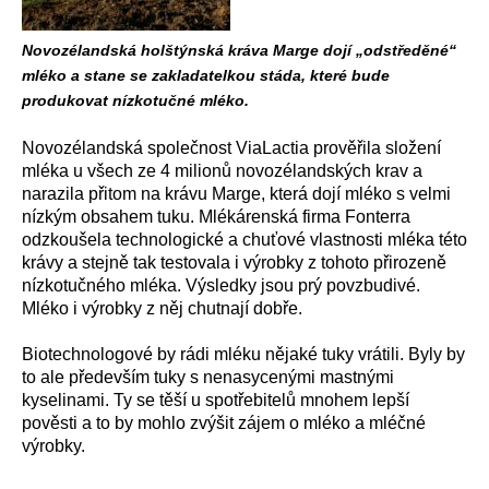
Novozélandská holštýnská kráva Marge dojí „odstředěné“
mléko a stane se zakladatelkou stáda, které bude
produkovat nízkotučné mléko.
Novozélandská společnost ViaLactia prověřila složení
mléka u všech ze 4 milionů novozélandských krav a
narazila přitom na krávu Marge, která dojí mléko s velmi
nízkým obsahem tuku. Mlékárenská firma Fonterra
odzkoušela technologické a chuťové vlastnosti mléka této
krávy a stejně tak testovala i výrobky z tohoto přirozeně
nízkotučného mléka. Výsledky jsou prý povzbudivé.
Mléko i výrobky z něj chutnají dobře.
Biotechnologové by rádi mléku nějaké tuky vrátili. Byly by
to ale především tuky s nenasycenými mastnými
kyselinami. Ty se těší u spotřebitelů mnohem lepší
pověsti a to by mohlo zvýšit zájem o mléko a mléčné
výrobky.