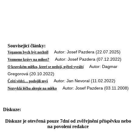
Související články:
Autor: Josef Pazdera (22.07.2025)
Veganem bych být nechtěl
Autor: Josef Pazdera (07.12.2022)
Vezmeme krávy na milost?
Autor: Dagmar
O kravském mléku, které se nedojí, nýbrž vyrábí
Gregorová (20.10.2022)
Autor: Jan Nevoral (11.02.2022)
Čeští vědci… podojili myš
Autor: Josef Pazdera (03.11.2008)
Nezvyklá léčba alergie na mléko
Diskuze:
Diskuze je otevřená pouze 7dní od zvěřejnění příspěvku nebo
na povolení redakce