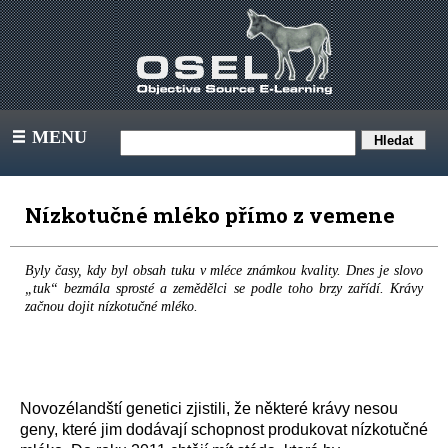
MENU
III
Nízkotučné mléko přímo z vemene
Byly časy, kdy byl obsah tuku v mléce známkou kvality. Dnes je slovo
„tuk“ bezmála sprosté a zemědělci se podle toho brzy zařídí. Krávy
začnou dojit nízkotučné mléko.
Novozélandští genetici zjistili, že některé krávy nesou
geny, které jim dodávají schopnost produkovat nízkotučné