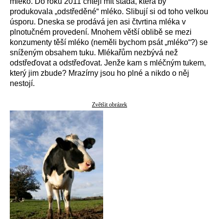
mléko. Do roku 2011 chtějí mít stáda, která by
produkovala „odstředěné“ mléko. Slibují si od toho velkou
úsporu. Dneska se prodává jen asi čtvrtina mléka v
plnotučném provedení. Mnohem větší oblibě se mezi
konzumenty těší mléko (neměli bychom psát „mléko“?) se
sníženým obsahem tuku. Mlékařům nezbývá než
odstřeďovat a odstřeďovat. Jenže kam s mléčným tukem,
který jim zbude? Mrazírny jsou ho plné a nikdo o něj
nestojí.
Zvětšit obrázek