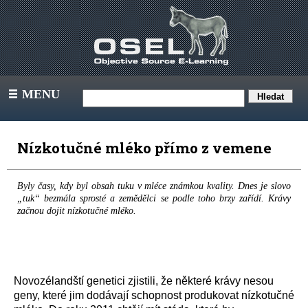
MENU
III
Nízkotučné mléko přímo z vemene
Byly časy, kdy byl obsah tuku v mléce známkou kvality. Dnes je slovo
„tuk“ bezmála sprosté a zemědělci se podle toho brzy zařídí. Krávy
začnou dojit nízkotučné mléko.
Novozélandští genetici zjistili, že některé krávy nesou
geny, které jim dodávají schopnost produkovat nízkotučné