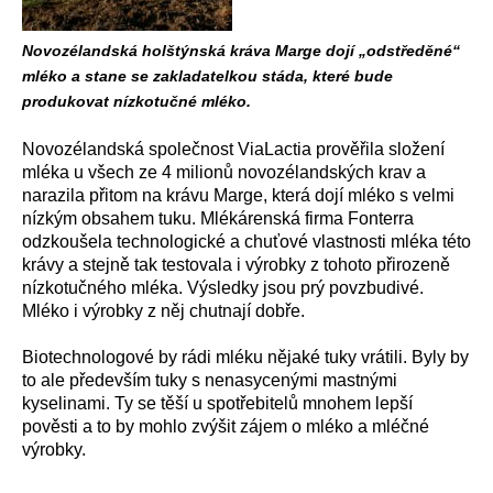
Novozélandská holštýnská kráva Marge dojí „odstředěné“
mléko a stane se zakladatelkou stáda, které bude
produkovat nízkotučné mléko.
Novozélandská společnost ViaLactia prověřila složení
mléka u všech ze 4 milionů novozélandských krav a
narazila přitom na krávu Marge, která dojí mléko s velmi
nízkým obsahem tuku. Mlékárenská firma Fonterra
odzkoušela technologické a chuťové vlastnosti mléka této
krávy a stejně tak testovala i výrobky z tohoto přirozeně
nízkotučného mléka. Výsledky jsou prý povzbudivé.
Mléko i výrobky z něj chutnají dobře.
Biotechnologové by rádi mléku nějaké tuky vrátili. Byly by
to ale především tuky s nenasycenými mastnými
kyselinami. Ty se těší u spotřebitelů mnohem lepší
pověsti a to by mohlo zvýšit zájem o mléko a mléčné
výrobky.