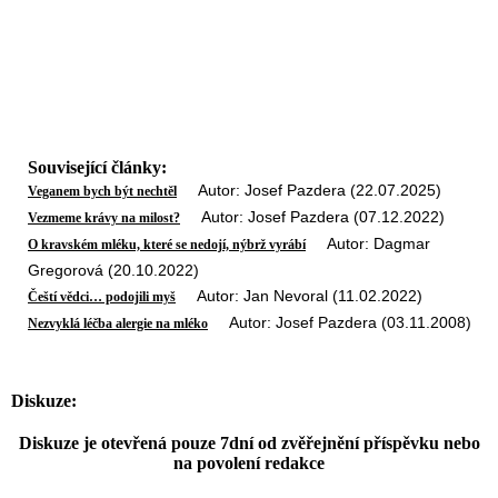
Související články:
Autor: Josef Pazdera (22.07.2025)
Veganem bych být nechtěl
Autor: Josef Pazdera (07.12.2022)
Vezmeme krávy na milost?
Autor: Dagmar
O kravském mléku, které se nedojí, nýbrž vyrábí
Gregorová (20.10.2022)
Autor: Jan Nevoral (11.02.2022)
Čeští vědci… podojili myš
Autor: Josef Pazdera (03.11.2008)
Nezvyklá léčba alergie na mléko
Diskuze:
Diskuze je otevřená pouze 7dní od zvěřejnění příspěvku nebo
na povolení redakce