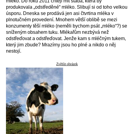
mléko. Do roku 2011 chtějí mít stáda, která by
produkovala „odstředěné“ mléko. Slibují si od toho velkou
úsporu. Dneska se prodává jen asi čtvrtina mléka v
plnotučném provedení. Mnohem větší oblibě se mezi
konzumenty těší mléko (neměli bychom psát „mléko“?) se
sníženým obsahem tuku. Mlékařům nezbývá než
odstřeďovat a odstřeďovat. Jenže kam s mléčným tukem,
který jim zbude? Mrazírny jsou ho plné a nikdo o něj
nestojí.
Zvětšit obrázek