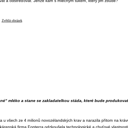
t a odstřeďovat. Jenže kam s mléčným tukem, který jim zbude?
Zvětšit obrázek
né“ mléko a stane se zakladatelkou stáda, které bude produkova
a u všech ze 4 milionů novozélandských krav a narazila přitom na kráv
kárenská firma Fonterra odzkoušela technologické a chuťové vlastnost