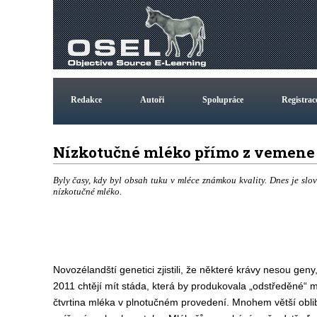
Redakce
Autoři
Spolupráce
Registrac
Nízkotučné mléko přímo z vemen
Byly časy, kdy byl obsah tuku v mléce známkou kvality. Dnes je slo
nízkotučné mléko.
Novozélandští genetici zjistili, že některé krávy nesou ge
2011 chtějí mít stáda, která by produkovala „odstředěné“ m
čtvrtina mléka v plnotučném provedení. Mnohem větší obl