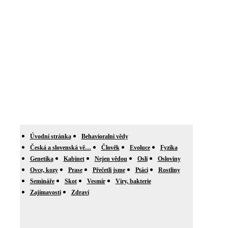
Úvodní stránka
Behavioralni vědy
Česká a slovenská vě…
Člověk
Evoluce
Fyzika
Genetika
Kabinet
Nejen vědou
Osli
Osloviny
Ovce, kozy
Prase
Přečetli jsme
Ptáci
Rostliny
Semináře
Skot
Vesmír
Viry, bakterie
Zajímavosti
Zdraví