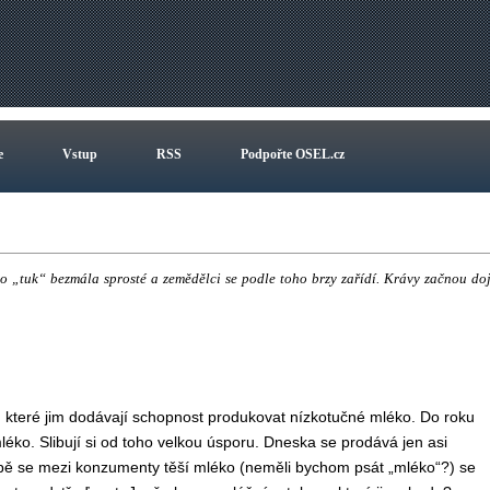
e
Vstup
RSS
Podpořte OSEL.cz
e
vo „tuk“ bezmála sprosté a zemědělci se podle toho brzy zařídí. Krávy začnou doj
ny, které jim dodávají schopnost produkovat nízkotučné mléko. Do roku
léko. Slibují si od toho velkou úsporu. Dneska se prodává jen asi
ibě se mezi konzumenty těší mléko (neměli bychom psát „mléko“?) se