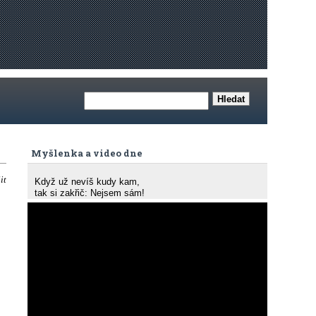
Myšlenka a video dne
it
Když už nevíš kudy kam,
tak si zakřič: Nejsem sám!