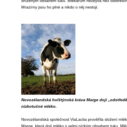
sníženým obsahem tuku. Mlékařům nezbývá než odstřeďova
Mrazírny jsou ho plné a nikdo o něj nestojí.
Novozélandská holštýnská kráva Marge dojí „odstředě
nízkotučné mléko.
Novozélandská společnost ViaLactia prověřila složení mlék
Marge, která dojí mléko s velmi nízkým obsahem tuku. Mlé