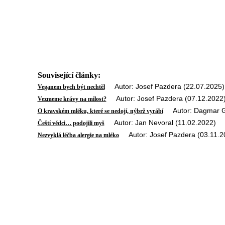
Související články:
Autor: Josef Pazdera (22.07.2025)
Veganem bych být nechtěl
Autor: Josef Pazdera (07.12.2022
Vezmeme krávy na milost?
Autor: Dagmar Gr
O kravském mléku, které se nedojí, nýbrž vyrábí
Autor: Jan Nevoral (11.02.2022)
Čeští vědci… podojili myš
Autor: Josef Pazdera (03.11.2
Nezvyklá léčba alergie na mléko