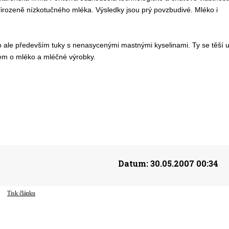
 přirozeně nízkotučného mléka. Výsledky jsou prý povzbudivé. Mléko i
 to ale především tuky s nenasycenými mastnými kyselinami. Ty se těší 
jem o mléko a mléčné výrobky.
Datum:
30.05.2007 00:34
Tisk článku