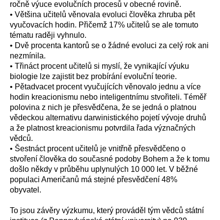
ročně výuce evolučních procesů v obecné rovině.
• Většina učitelů věnovala evoluci člověka zhruba pět
vyučovacích hodin. Přičemž 17% učitelů se ale tomuto
tématu raději vyhnulo.
• Dvě procenta kantorů se o žádné evoluci za celý rok ani
nezmínila.
• Třináct procent učitelů si myslí, že vynikající výuku
biologie lze zajistit bez probírání evoluční teorie.
• Pětadvacet procent vyučujících věnovalo jednu a více
hodin kreacionismu nebo inteligentnímu stvořiteli. Téměř
polovina z nich je přesvědčena, že se jedná o platnou
vědeckou alternativu darwinistického pojetí vývoje druhů
a že platnost kreacionismu potvrdila řada význačných
vědců.
• Šestnáct procent učitelů je vnitřně přesvědčeno o
stvoření člověka do současné podoby Bohem a že k tomu
došlo někdy v průběhu uplynulých 10 000 let. V běžné
populaci Američanů má stejné přesvědčení 48%
obyvatel.
To jsou závěry výzkumu, který prováděl tým vědců státní