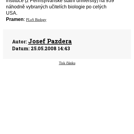
instituce (z Pennsylvánské státní university) na 939
náhodně vybraných učitelích biologie po celých
USA.
Pramen
:
PLoS Biology
Josef Pazdera
Autor:
Datum:
25.05.2008 14:43
Tisk článku