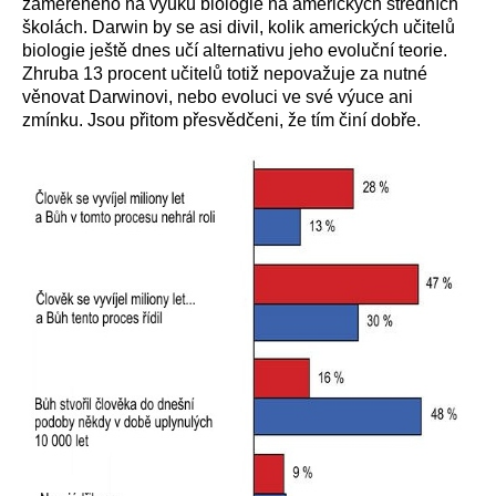
zaměřeného na výuku biologie na amerických středních
školách. Darwin by se asi divil, kolik amerických učitelů
biologie ještě dnes učí alternativu jeho evoluční teorie.
Zhruba 13 procent učitelů totiž nepovažuje za nutné
věnovat Darwinovi, nebo evoluci ve své výuce ani
zmínku. Jsou přitom přesvědčeni, že tím činí dobře.