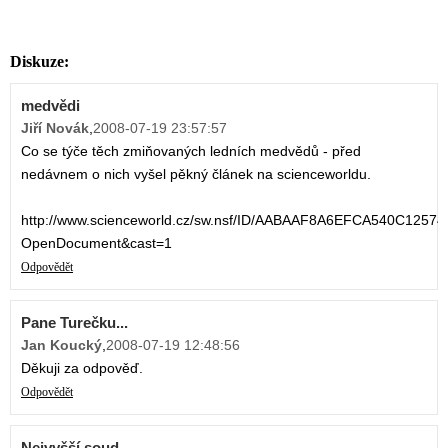
Diskuze:
medvědi
Jiří Novák
,
2008-07-19 23:57:57
Co se týče těch zmiňovaných ledních medvědů - před
nedávnem o nich vyšel pěkný článek na scienceworldu.
http://www.scienceworld.cz/sw.nsf/ID/AABAAF8A6EFCA540C1257
OpenDocument&cast=1
Odpovědět
Pane Turečku...
Jan Koucký
,
2008-07-19 12:48:56
Děkuji za odpověď.
Odpovědět
Nejvyšší soud