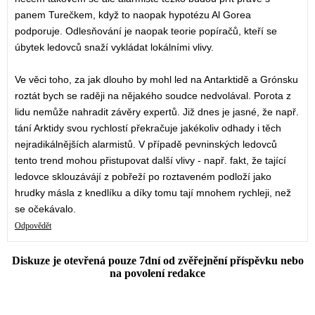
panem Turečkem, když to naopak hypotézu Al Gorea
podporuje. Odlesňování je naopak teorie popíračů, kteří se
úbytek ledovců snaží vykládat lokálními vlivy.
Ve věci toho, za jak dlouho by mohl led na Antarktidě a Grónsku
roztát bych se raději na nějakého soudce nedvolával. Porota z
lidu nemůže nahradit závěry expertů. Již dnes je jasné, že např.
tání Arktidy svou rychlostí překračuje jakékoliv odhady i těch
nejradikálnějších alarmistů. V případě pevninských ledovců
tento trend mohou přistupovat další vlivy - např. fakt, že tající
ledovce sklouzávájí z pobřeží po roztaveném podloží jako
hrudky másla z knedlíku a díky tomu tají mnohem rychleji, než
se očekávalo.
Odpovědět
Diskuze je otevřená pouze 7dní od zvěřejnění příspěvku nebo
na povolení redakce