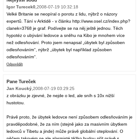
Igor Turecek0
,
2008-07-19 10:32:18
Velké Britanie se neopíral o porotu z lidu, nýbrž o názory
expertů. Tání v Arktidě - v článku http://www.osel.cz/index.php?
clanek=3768 je graf. Podívejte se na něj ještě jednou. Těch
hypotéz o ubývání ledovce a sněhu na Kibo je mnohem více
než odlesňování. Proto jsem nenapsal „úbytek byl způsoben
odlesňováním“, nýbrž „úbytek byl například způsoben
odlesňováním“.
Odpovědět
Pane Tureček
Jan Koucký
,
2008-07-19 03:29:25
z obrázku je zjevné, že nejde o led, ale sníh s 10x nižší
hustotou.
Právě proto, že úbytek ledovce není způsobem odlesňováním je
pravděpodobné, že za ním (stejně jako za masivním úbytkem
ledovců v Tibetu a jinde) může právě globální oteplování. O
něčem takovém se ale alarmisté těžko budou přít právě s