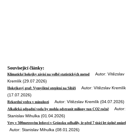
Související články:
Autor: Vítězslav
Klimatické hokejky závisí na volbě statistických metod
Kremlík (29.07.2026)
Autor: Vítězslav Kremlík
Hokejkový graf: Vymyšlené oteplení na Sibiři
(17.07.2026)
Autor: Vítězslav Kremlík (04.07.2026)
Rekordní vedra v minulosti
Autor:
Alkalická odpadní voda by mohla odstranit miliony tun CO2 ročně
Stanislav Mihulka (01.04.2026)
Vrty v 500metrovém ledovci v Grónsku odhalily, že před 7 tisíci let úplně zmizel
Autor: Stanislav Mihulka (08.01.2026)