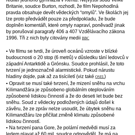
Britanie, soudce Burton, rozhodl, že film Nepohodlná
pravda obsahuje devět vědeckých “omylů”. Ve školách jej
lze proto předvádět pouze za předpokladu, že bude
doplněn komentáři, které omyly napraví, poněvadž jinak
by porušoval paragrafy 406 a 407 Vzdělávacího zákona
1996. Tři z nich byly citovány medii
BBC
• Ve filmu se tvrdi, že úroveň oceánů vzroste v blízké
budoucnosti o 20 stop (6 metrů) v důsledku tání ledovců v
západní Antarktidě a Grónsku. Soudce prohlásil, že toto
tvrzení je jednoznačně alarmistické. Pokud nárustu
hladiny dojde, pak až za tisíciletí (viz také
)
OSEL
• Opravit se musí také tvrzení, že mizení sněhu na vrchu
Kilimandžára je způsobeno globálním oteplováním
způsobené lidskou činností a že do deseti let bude bez
sněhu. Soud z vědecky podložených údajů došel k
závěru, že ze zpráv nelze usoudit, že úbytek sněhu na
Kilimandžáru lze přičítat změně klimatu způsobené
lidskou činností.
• Na tvrzení pana Gore, že polární medvědi musí za
ledem plavat až 60 mil, soudce odpověděl, že má na