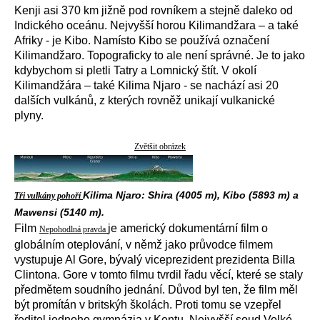
Kenji asi 370 km jižně pod rovníkem a stejně daleko od
Indického oceánu. Nejvyšší horou Kilimandžara – a také
Afriky - je Kibo. Namísto Kibo se používá označení
Kilimandžaro. Topograficky to ale není správné. Je to jako
kdybychom si pletli Tatry a Lomnický štít. V okolí
Kilimandžára – také Kilima Njaro - se nachází asi 20
dalších vulkánů, z kterých rovněž unikají vulkanické
plyny.
Zvětšit obrázek
Kilima Njaro: Shira (4005 m), Kibo (5893 m) a
Tři vulkány pohoří
Mawensi (5140 m).
Film
je americký dokumentární film o
Nepohodlná pravda
globálním oteplování, v němž jako průvodce filmem
vystupuje Al Gore, bývalý viceprezident prezidenta Billa
Clintona. Gore v tomto filmu tvrdil řadu věcí, které se staly
předmětem soudního jednání. Důvod byl ten, že film měl
být promítán v britskýh školách. Proti tomu se vzepřel
ředitel jednoho gymnázia v Kentu. Nejvyšší soud Velké