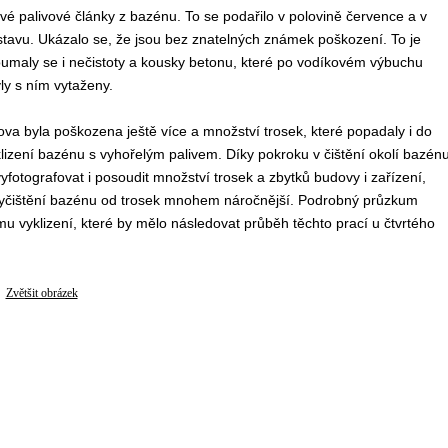
é palivové články z bazénu. To se podařilo v polovině července a v
 stavu. Ukázalo se, že jsou bez znatelných známek poškození. To je
oumaly se i nečistoty a kousky betonu, které po vodíkovém výbuchu
ly s ním vytaženy.
dova byla poškozena ještě více a množství trosek, které popadaly i do
klizení bazénu s vyhořelým palivem. Díky pokroku v čištění okolí bazén
fotografovat i posoudit množství trosek a zbytků budovy i zařízení,
 vyčištění bazénu od trosek mnohem náročnější. Podrobný průzkum
 vyklizení, které by mělo následovat průběh těchto prací u čtvrtého
Zvětšit obrázek