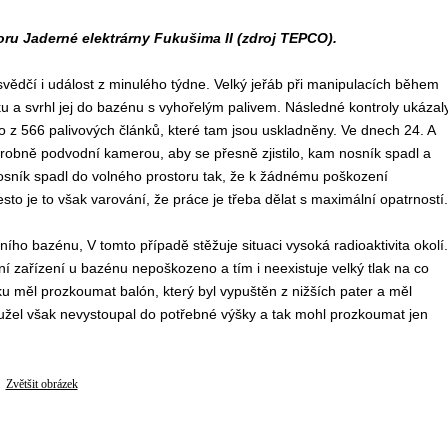
ru Jaderné elektrárny Fukušima II (zdroj TEPCO).
svědčí i událost z minulého týdne. Velký jeřáb při manipulacích během
u a svrhl jej do bazénu s vyhořelým palivem. Následné kontroly ukázaly
 z 566 palivových článků, které tam jsou uskladněny. Ve dnech 24. A
drobně podvodní kamerou, aby se přesně zjistilo, kam nosník spadl a
 nosník spadl do volného prostoru tak, že k žádnému poškození
to je to však varování, že práce je třeba dělat s maximální opatrností.
ího bazénu, V tomto případě stěžuje situaci vysoká radioaktivita okolí.
í zařízení u bazénu nepoškozeno a tím i neexistuje velký tlak na co
oku měl prozkoumat balón, který byl vypuštěn z nižších pater a měl
el však nevystoupal do potřebné výšky a tak mohl prozkoumat jen
Zvětšit obrázek