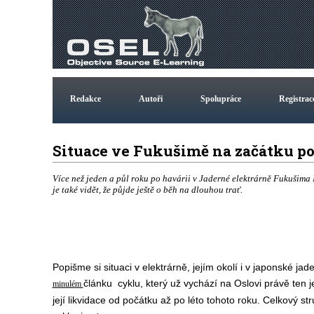
Redakce
Autoři
Spolupráce
Registrac
Situace ve Fukušimě na začátku po
Více než jeden a půl roku po havárii v Jaderné elektrárně Fukušima 
je také vidět, že půjde ještě o běh na dlouhou trať.
Popišme si situaci v elektrárně, jejím okolí i v japonské jade
článku cyklu, který už vychází na Oslovi právě ten je
minulém
její likvidace od počátku až po léto tohoto roku. Celkový str