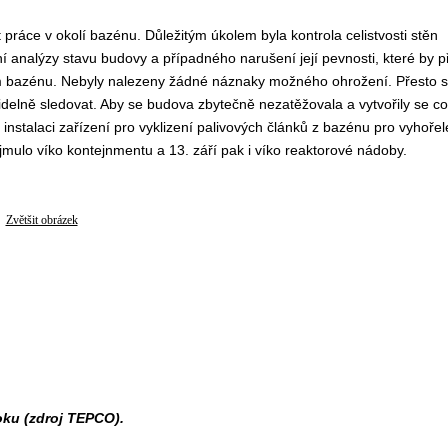
 práce v okolí bazénu. Důležitým úkolem byla kontrola celistvosti stěn
í analýzy stavu budovy a případného narušení její pevnosti, které by př
m bazénu. Nebyly nalezeny žádné náznaky možného ohrožení. Přesto 
delně sledovat. Aby se budova zbytečně nezatěžovala a vytvořily se co
instalaci zařízení pro vyklizení palivových článků z bazénu pro vyhořel
sejmulo víko kontejnmentu a 13. září pak i víko reaktorové nádoby.
Zvětšit obrázek
oku (zdroj TEPCO).