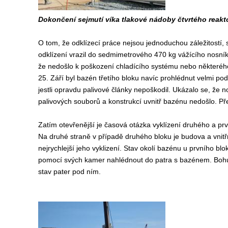
Dokončení sejmutí víka tlakové nádoby čtvrtého reakto
O tom, že odklízecí práce nejsou jednoduchou záležitostí, 
odklízení vrazil do sedmimetrového 470 kg vážícího nosník
že nedošlo k poškození chladícího systému nebo některého
25. Září byl bazén třetího bloku navíc prohlédnut velmi po
jestli opravdu palivové články nepoškodil. Ukázalo se, že
palivových souborů a konstrukcí uvnitř bazénu nedošlo. Přes
Zatím otevřenější je časová otázka vyklízení druhého a prvn
Na druhé straně v případě druhého bloku je budova a vnitřn
nejrychlejší jeho vyklizení. Stav okolí bazénu u prvního bl
pomocí svých kamer nahlédnout do patra s bazénem. Bohuž
stav pater pod ním.