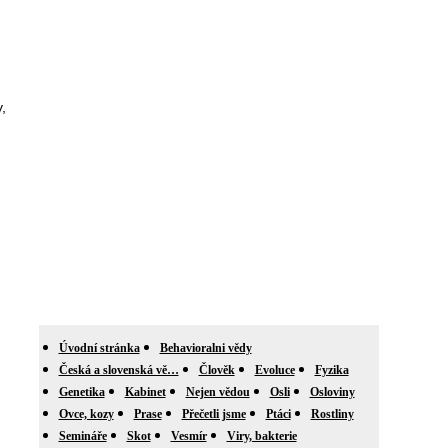
,
Úvodní stránka
Behavioralni vědy
Česká a slovenská vě…
Člověk
Evoluce
Fyzika
Genetika
Kabinet
Nejen vědou
Osli
Osloviny
Ovce, kozy
Prase
Přečetli jsme
Ptáci
Rostliny
Semináře
Skot
Vesmír
Viry, bakterie