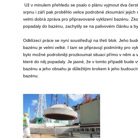
Už v minulem přehledu se psalo o plánu vyjmout dva čerstv
srpnu i září pak proběhlo velice podrobné zkoumání jejich
velmi dobrá zpráva pro připravované vyklizení bazénu. Zk
popadaly do bazénu, zachytily se na palivovém článku a by
Odklízecí práce se nyní soustřeďují na třetí blok. Jeho bu
bazénu je velmi velké. I tam se připravují podmínky pro vy
bylo možné podrobněji prozkoumat situaci přímo v něm a vy
které do něj popadaly. Je jasné, že v tomto případě bude
bazénu a jeho obsahu je důležitým krokem k jeho budoucímu
bazénu.