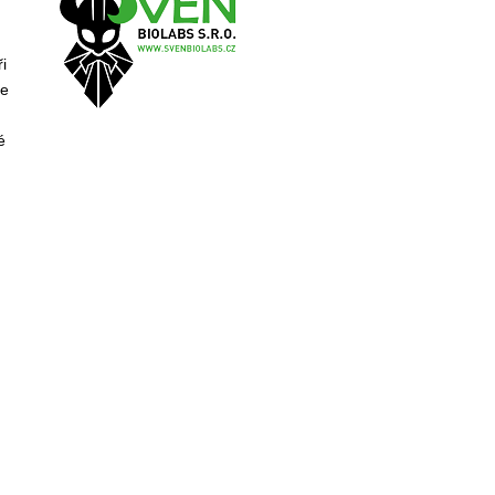
i
se
é