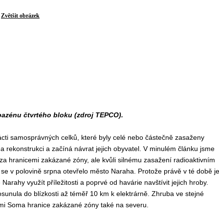
Zvětšit obrázek
bazénu čtvrtého bloku (zdroj TEPCO).
nácti samosprávných celků, které byly celé nebo částečně zasaženy
 a rekonstrukci a začíná návrat jejich obyvatel. V minulém článku jsme
eží za hranicemi zakázané zóny, ale kvůli silnému zasažení radioaktivním
e v polovině srpna otevřelo město Naraha. Protože právě v té době j
arahy využít příležitosti a poprvé od havárie navštívit jejich hroby.
sunula do blízkosti až téměř 10 km k elektrárně. Zhruba ve stejné
ami Soma hranice zakázané zóny také na severu.