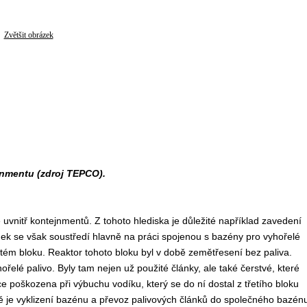
Zvětšit obrázek
jnmentu (zdroj TEPCO).
uvnitř kontejnmentů. Z tohoto hlediska je důležité například zavedení
k se však soustředí hlavně na práci spojenou s bazény pro vyhořelé
rtém bloku. Reaktor tohoto bloku byl v době zemětřesení bez paliva.
řelé palivo. Byly tam nejen už použité články, ale také čerstvé, které
e poškozena při výbuchu vodíku, který se do ní dostal z třetího bloku
ě je vyklizení bazénu a převoz palivových článků do společného bazénu