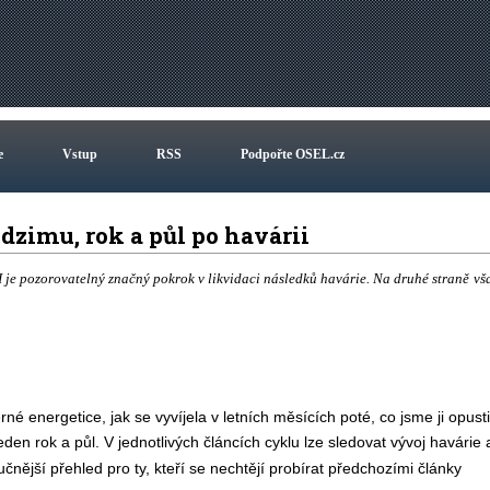
e
Vstup
RSS
Podpořte OSEL.cz
dzimu, rok a půl po havárii
I je pozorovatelný značný pokrok v likvidaci následků havárie. Na druhé straně vš
rné energetice, jak se vyvíjela v letních měsících poté, co jsme ji opustil
den rok a půl. V jednotlivých článcích cyklu lze sledovat vývoj havárie 
učnější přehled pro ty, kteří se nechtějí probírat předchozími články