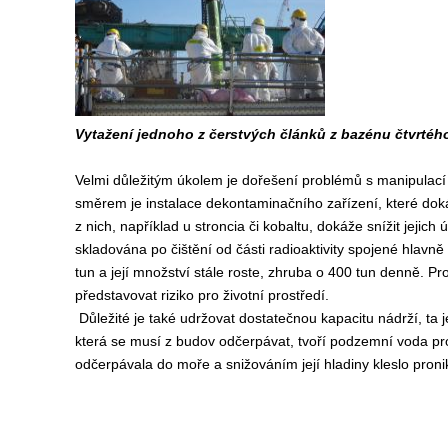
Vytažení jednoho z čerstvých článků z bazénu čtvrtého
Velmi důležitým úkolem je dořešení problémů s manipulací 
směrem je instalace dekontaminačního zařízení, které doká
z nich, například u stroncia či kobaltu, dokáže snížit jejich
skladována po čištění od části radioaktivity spojené hlavně
tun a její množství stále roste, zhruba o 400 tun denně. Proto
představovat riziko pro životní prostředí.
Důležité je také udržovat dostatečnou kapacitu nádrží, ta j
která se musí z budov odčerpávat, tvoří podzemní voda pron
odčerpávala do moře a snižováním její hladiny kleslo proni