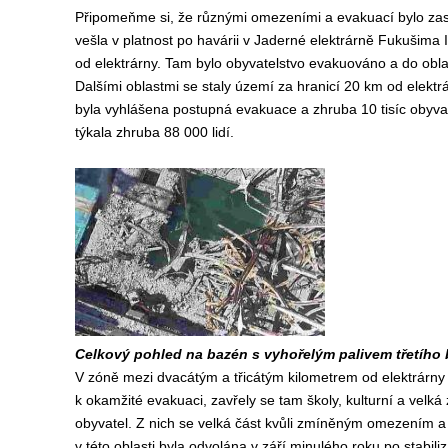
Připomeňme si, že různými omezeními a evakuací bylo za
vešla v platnost po havárii v Jaderné elektrárně Fukušima I
od elektrárny. Tam bylo obyvatelstvo evakuováno a do oblast
Dalšími oblastmi se staly území za hranicí 20 km od elekt
byla vyhlášena postupná evakuace a zhruba 10 tisíc obyv
týkala zhruba 88 000 lidí.
Celkový pohled na bazén s vyhořelým palivem třetího 
V zóně mezi dvacátým a třicátým kilometrem od elektrárny 
k okamžité evakuaci, zavřely se tam školy, kulturní a velká 
obyvatel. Z nich se velká část kvůli zmíněným omezením
v této oblasti byla odvolána v září minulého roku po stabili