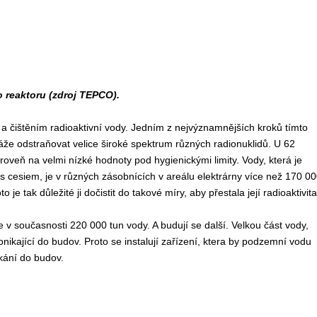
 reaktoru (zdroj TEPCO).
a čištěním radioaktivní vody. Jedním z nejvýznamnějších kroků tímto
že odstraňovat velice široké spektrum různých radionuklidů. U 62
 úroveň na velmi nízké hodnoty pod hygienickými limity. Vody, která je
 s cesiem, je v různých zásobnících v areálu elektrárny více než 170 0
 je tak důležité ji dočistit do takové míry, aby přestala její radioaktivita
e v současnosti 220 000 tun vody. A budují se další. Velkou část vody,
ikající do budov. Proto se instalují zařízení, ktera by podzemní vodu
kání do budov.