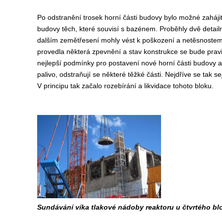
Po odstranění trosek horní části budovy bylo možné zahájit
budovy těch, které souvisí s bazénem. Proběhly dvě detailn
dalším zemětřesení mohly vést k poškození a netěsnoste
provedla některá zpevnění a stav konstrukce se bude pravi
nejlepší podmínky pro postavení nové horní části budovy a 
palivo, odstraňují se některé těžké části. Nejdříve se tak 
V principu tak začalo rozebírání a likvidace tohoto bloku.
Sundávání víka tlakové nádoby reaktoru u čtvrtého bl