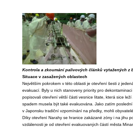
Kontrola a zkoumání palivových článků vytažených z 
Situace v zasažených oblastech
Největším pokrokem v této oblasti je otevření šesti z jede
evakuací. Byly u nich stanoveny priority pro dekontaminaci
popisovali otevření větší části vesnice Iitate, která sice l
spadem musela být také evakuována. Jako zatím poslední s
v Japonsku tradiční vzpomínání na předky, mohli obyvatelé N
Díky otevření Narahy se hranice zakázané zóny i na jihu po
vzdálenosti je od otevření evakuovaných částí města Min