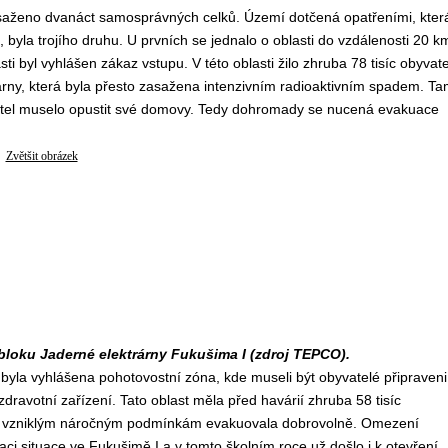
saženo dvanáct samosprávných celků. Území dotčená opatřeními, kter
, byla trojího druhu. U prvních se jednalo o oblasti do vzdálenosti 20 k
i byl vyhlášen zákaz vstupu. V této oblasti žilo zhruba 78 tisíc obyvate
rárny, která byla přesto zasažena intenzivním radioaktivním spadem. T
atel muselo opustit své domovy. Tedy dohromady se nucená evakuace
Zvětšit obrázek
bloku Jaderné elektrárny Fukušima I (zdroj TEPCO).
byla vyhlášena pohotovostní zóna, kde museli být obyvatelé připraveni
zdravotní zařízení. Tato oblast měla před havárií zhruba 58 tisíc
 a vzniklým náročným podmínkám evakuovala dobrovolně. Omezení
zaci situace ve Fukušimě I a v tomto školním roce už došlo i k otevření