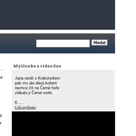
Myšlenka a video dne
ak
Jana randí s Krakonošem
pak mu ale dává košem
nechce žít na Černé hoře
zlákalo ji Černé moře
K.....
Celá myšlenka
i
a