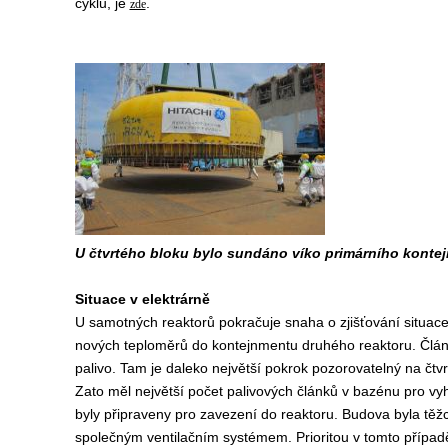
cyklu, je
.
zde
U čtvrtého bloku bylo sundáno víko primárního konte
Situace v elektrárně
U samotných reaktorů pokračuje snaha o zjišťování situace 
nových teploměrů do kontejnmentu druhého reaktoru. Článe
palivo. Tam je daleko největší pokrok pozorovatelný na čtv
Zato měl největší počet palivových článků v bazénu pro vyho
byly připraveny pro zavezení do reaktoru. Budova byla těžc
společným ventilačním systémem. Prioritou v tomto případ