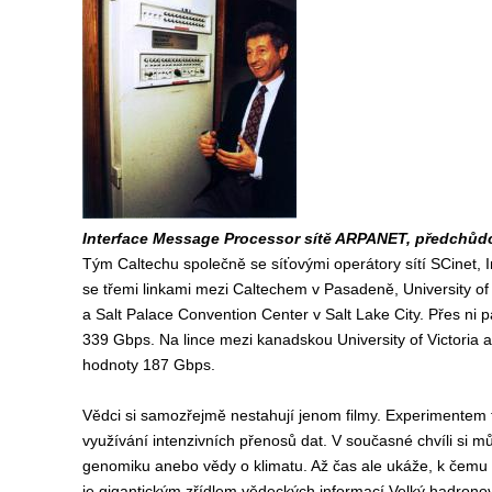
Interface Message Processor sítě ARPANET, předchůdc
Tým Caltechu společně se síťovými operátory sítí SCinet, 
se třemi linkami mezi Caltechem v Pasadeně, University of
a Salt Palace Convention Center v Salt Lake City. Přes ni
339 Gbps. Na lince mezi kanadskou University of Victoria a 
hodnoty 187 Gbps.
Vědci si samozřejmě nestahují jenom filmy. Experimentem 
využívání intenzivních přenosů dat. V současné chvíli si mů
genomiku anebo vědy o klimatu. Až čas ale ukáže, k čemu
je gigantickým zřídlem vědeckých informací Velký hadrono