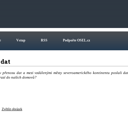
e
Vstup
RSS
Podpořte OSEL.cz
m dat
 přenosu dat a mezi vzdálenými městy severoamerického kontinentu poslali da
orazí do našich domovů?
Zvětšit obrázek