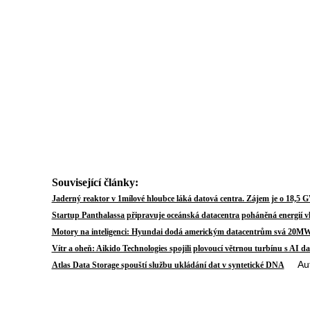
Související články:
Jaderný reaktor v 1mílové hloubce láká datová centra. Zájem je o 18,5 
Startup Panthalassa připravuje oceánská datacentra poháněná energií v
Motory na inteligenci: Hyundai dodá americkým datacentrům svá 20M
Vítr a oheň: Aikido Technologies spojili plovoucí větrnou turbínu s AI d
Autor
Atlas Data Storage spouští službu ukládání dat v syntetické DNA