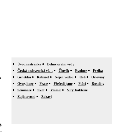
Úvodní stránka
Behavioralni vědy
Česká a slovenská vě…
Člověk
Evoluce
Fyzika
u
Genetika
Kabinet
Nejen vědou
Osli
Osloviny
Ovce, kozy
Prase
Přečetli jsme
Ptáci
Rostliny
Semináře
Skot
Vesmír
Viry, bakterie
Zajímavosti
Zdraví
ě
e