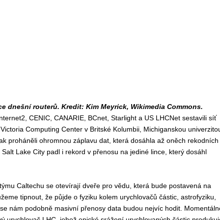
e dnešní routerů. Kredit: Kim Meyrick, Wikimedia Commons.
Internet2, CENIC, CANARIE, BCnet, Starlight a US LHCNet sestavili síť
 Victoria Computing Center v Britské Kolumbii, Michiganskou univerzito
 pak proháněli ohromnou záplavu dat, která dosáhla až oněch rekodních
Salt Lake City padl i rekord v přenosu na jediné lince, který dosáhl
týmu Caltechu se otevírají dveře pro vědu, která bude postavená na
žeme tipnout, že půjde o fyziku kolem urychlovačů částic, astrofyziku,
 se nám podobně masivní přenosy data budou nejvíc hodit. Momentáln
vý urychlovač LHC, jehož epické srážení urychlovaných částic produkuj