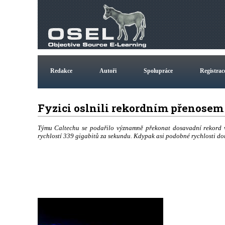
Redakce
Autoři
Spolupráce
Registrac
Fyzici oslnili rekordním přenose
Týmu Caltechu se podařilo významně překonat dosavadní rekord v
rychlostí 339 gigabitů za sekundu. Kdypak asi podobné rychlosti d