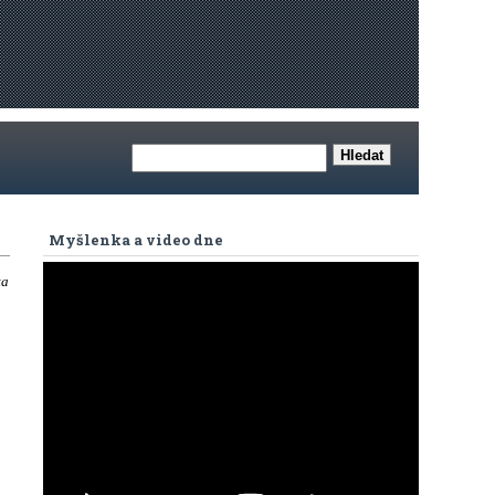
Myšlenka a video dne
ta