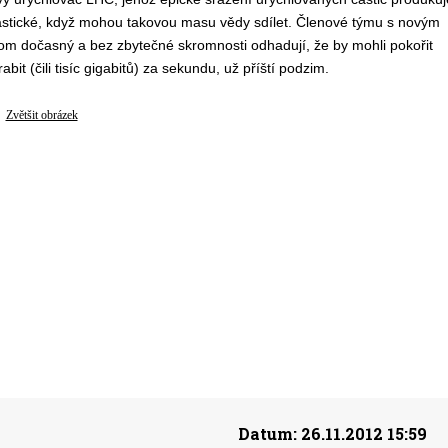
antastické, když mohou takovou masu vědy sdílet. Členové týmu s novým
nom dočasný a bez zbytečné skromnosti odhadují, že by mohli pokořit
bit (čili tisíc gigabitů) za sekundu, už příští podzim.
Zvětšit obrázek
Datum:
26.11.2012 15:59