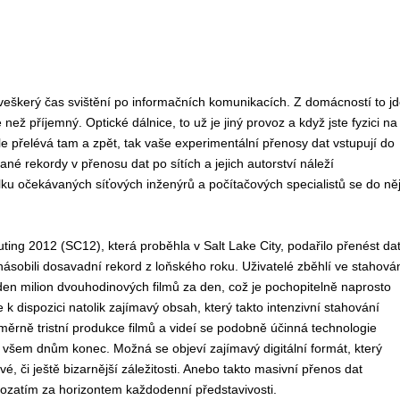
e veškerý čas svištění po informačních komunikacích. Z domácností to j
 než příjemný. Optické dálnice, to už je jiný provoz a když jste fyzici na
le přelévá tam a zpět, tak vaše experimentální přenosy dat vstupují do
é rekordy v přenosu dat po sítích a jejich autorství náleží
 očekávaných síťových inženýrů a počítačových specialistů se do ně
 2012 (SC12), která proběhla v Salt Lake City, podařilo přenést da
ásobili dosavadní rekord z loňského roku. Uživatelé zběhlí ve stahová
jeden milion dvouhodinových filmů za den, což je pochopitelně naprosto
k dispozici natolik zajímavý obsah, který takto intenzivní stahování
ěrně tristní produkce filmů a videí se podobně účinná technologie
) všem dnům konec. Možná se objeví zajímavý digitální formát, který
či ještě bizarnější záležitosti. Anebo takto masivní přenos dat
prozatím za horizontem každodenní představivosti.