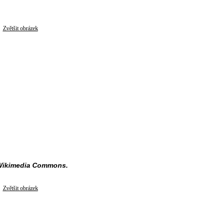
Zvětšit obrázek
 Wikimedia Commons.
Zvětšit obrázek