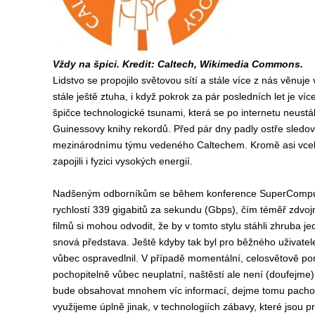
Vždy na špici. Kredit: Caltech, Wikimedia Commons.
Lidstvo se propojilo světovou sítí a stále více z nás věnuj
stále ještě ztuha, i když pokrok za pár posledních let je více
špičce technologické tsunami, která se po internetu neustá
Guinessovy knihy rekordů. Před pár dny padly ostře sledovan
mezinárodnímu týmu vedeného Caltechem. Kromě asi vcelku
zapojili i fyzici vysokých energií.
Nadšeným odborníkům se během konference SuperComputing
rychlostí 339 gigabitů za sekundu (Gbps), čím téměř zdvojn
filmů si mohou odvodit, že by v tomto stylu stáhli zhruba 
snová představa. Ještě kdyby tak byl pro běžného uživatele 
vůbec ospravedlnil. V případě momentální, celosvětově pom
pochopitelně vůbec neuplatní, naštěstí ale není (doufejme
bude obsahovat mnohem víc informací, dejme tomu pachové, 
využijeme úplně jinak, v technologiích zábavy, které jsou 