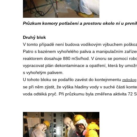
Průzkum komory potlačení a prostoru okolo ní u první
Druhý blok
V tomto případě není budova vodíkovým výbuchem poškozen
Patro s bazénem vyhořelého paliva a manipulačním zařízen
reaktorem dosahuje 880 mSv/hod. V únoru se pomocí robo
vypracovat plán dekontaminace a opatření, která by umožni
s vyhořelým palivem.
U tohoto bloku se podařilo zavést do kontejnmentu
endoskop
se při něm zjistit, že výška hladiny vody v suché části ko
voda odtéká pryč. Při průzkumu byla změřena aktivita 72 S