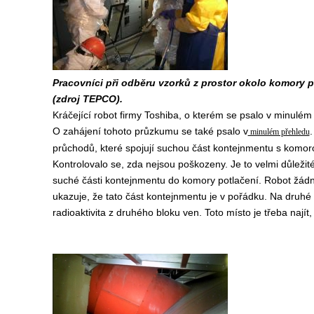
Pracovníci při odběru vzorků z prostor okolo komory p
(zdroj TEPCO).
Kráčející robot firmy Toshiba, o kterém se psalo v minulé
O zahájení tohoto průzkumu se také psalo v
.
minulém přehledu
průchodů, které spojují suchou část kontejnmentu s komoro
Kontrolovalo se, zda nejsou poškozeny. Je to velmi důležit
suché části kontejnmentu do komory potlačení. Robot žádn
ukazuje, že tato část kontejnmentu je v pořádku. Na druhé
radioaktivita z druhého bloku ven. Toto místo je třeba nají