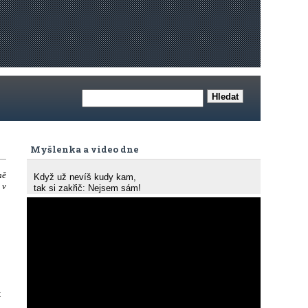
Myšlenka a video dne
ně
Když už nevíš kudy kam,
 v
tak si zakřič: Nejsem sám!
k