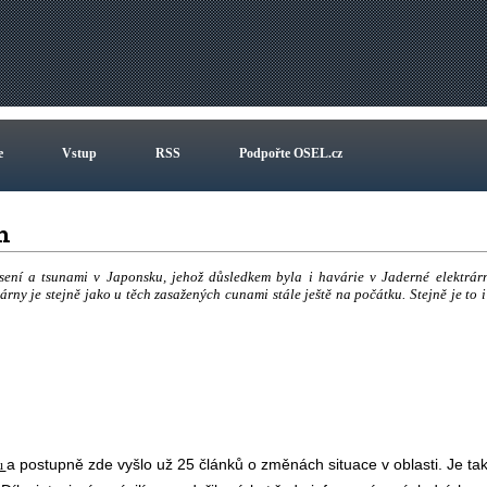
e
Vstup
RSS
Podpořte OSEL.cz
ch
ení a tsunami v Japonsku, jehož důsledkem byla i havárie v Jaderné elektrár
rny je stejně jako u těch zasažených cunami stále ještě na počátku. Stejně je to i
a postupně zde vyšlo už 25 článků o změnách situace v oblasti. Je ta
u