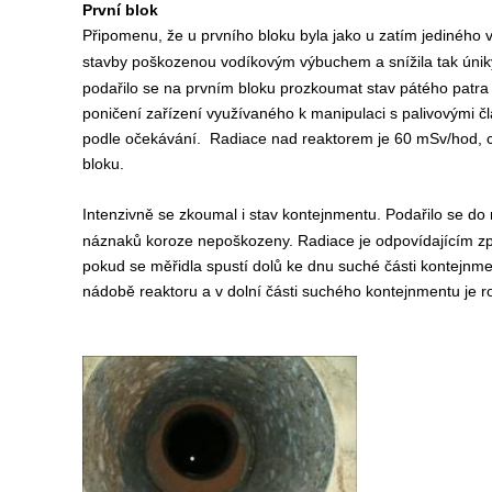
První blok
Připomenu, že u prvního bloku byla jako u zatím jedinéh
stavby poškozenou vodíkovým výbuchem a snížila tak úniky
podařilo se na prvním bloku prozkoumat stav pátého patra 
poničení zařízení využívaného k manipulaci s palivovými
podle očekávání. Radiace nad reaktorem je 60 mSv/hod, c
bloku.
Intenzivně se zkoumal i stav kontejnmentu. Podařilo se do 
náznaků koroze nepoškozeny. Radiace je odpovídajícím zp
pokud se měřidla spustí dolů ke dnu suché části kontejnmen
nádobě reaktoru a v dolní části suchého kontejnmentu je 