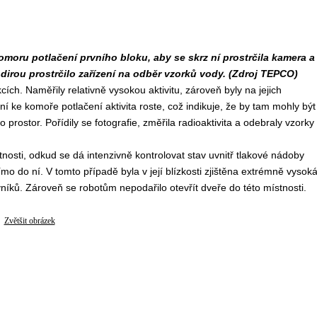
komoru potlačení prvního bloku, aby se skrz ní prostrčila kamera a
o dirou prostrčilo zařízení na odběr vzorků vody. (Zdroj TEPCO)
ch. Naměřily relativně vysokou aktivitu, zároveň byly na jejich
ní ke komoře potlačení aktivita roste, což indikuje, že by tam mohly být
o prostor. Pořídily se fotografie, změřila radioaktivita a odebraly vzorky
osti, odkud se dá intenzivně kontrolovat stav uvnitř tlakové nádoby
mo do ní. V tomto případě byla v její blízkosti zjištěna extrémně vysok
níků. Zároveň se robotům nepodařilo otevřít dveře do této místnosti.
Zvětšit obrázek