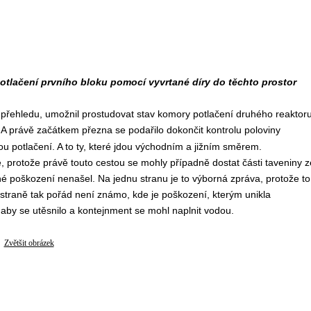
otlačení prvního bloku pomocí vyvrtané díry do těchto prostor
m přehledu, umožnil prostudovat stav komory potlačení druhého reaktoru
 A právě začátkem přezna se podařilo dokončit kontrolu poloviny
u potlačení. A to ty, které jdou východním a jižním směrem.
é, protože právě touto cestou se mohly případně dostat části taveniny z
é poškození nenašel. Na jednu stranu je to výborná zpráva, protože to
 straně tak pořád není známo, kde je poškození, kterým unikla
t, aby se utěsnilo a kontejnment se mohl naplnit vodou.
Zvětšit obrázek