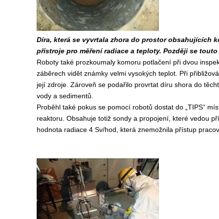
Díra, která se vyvrtala zhora do prostor obsahujících 
přístroje pro měření radiace a teploty. Později se tout
Roboty také prozkoumaly komoru potlačení při dvou inspekcí
záběrech vidět známky velmi vysokých teplot. Při přibližová
její zdroje. Zároveň se podařilo provrtat díru shora do těcht
vody a sedimentů.
Proběhl také pokus se pomocí robotů dostat do „TIPS“ místn
reaktoru. Obsahuje totiž sondy a propojení, které vedou pří
hodnota radiace 4 Sv/hod, která znemožnila přístup pracov