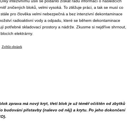
 Díky intezivnímu úsilí se podařilo získat řadu informací o následcích
nitř zničených bloků, velmi vysoká. To ztěžuje práci, a tak se musí co
je stále pro člověka velmi nebezpečná a bez intenzivní dekontaminace
nožství radioaktivní vody a odpadu, které se během dekontaminace
dují potřebné skladovací prostory a nádrže. Zkusme si nejdříve shrnout,
blocích elektrárny.
Zvětšit obrázek
ok zprava má nový kryt, třetí blok je už téměř očištěn od zbytků
lo budování přístavby (nalevo od něj) a krytu. Po jeho dokončení
CO).