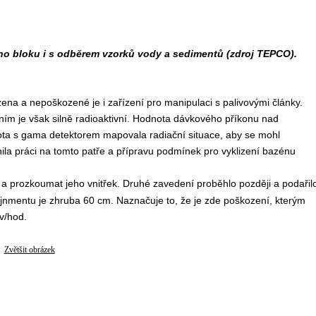
ho bloku i s odběrem vzorků vody a sedimentů (zdroj TEPCO).
a a nepoškozené je i zařízení pro manipulaci s palivovými články.
ím je však silně radioaktivní. Hodnota dávkového příkonu nad
ta s gama detektorem mapovala radiační situace, aby se mohl
la práci na tomto patře a přípravu podmínek pro vyklizení bazénu
a prozkoumat jeho vnitřek. Druhé zavedení proběhlo později a podařil
ntejnmentu je zhruba 60 cm. Naznačuje to, že je zde poškození, kterým
v/hod.
Zvětšit obrázek