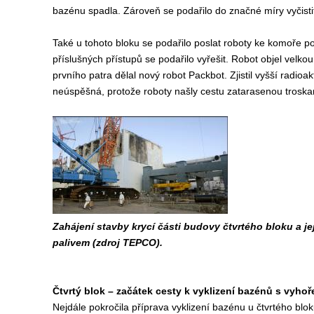
bazénu spadla. Zároveň se podařilo do značné míry vyčisti
Také u tohoto bloku se podařilo poslat roboty ke komoře pot
příslušných přístupů se podařilo vyřešit. Robot objel velkou
prvního patra dělal nový robot Packbot. Zjistil vyšší radioak
neúspěšná, protože roboty našly cestu zatarasenou troska
Zahájení stavby krycí části budovy čtvrtého bloku a jej
palivem (zdroj TEPCO).
Čtvrtý blok – začátek cesty k vyklizení bazénů s vyhoř
Nejdále pokročila příprava vyklizení bazénu u čtvrtého blok