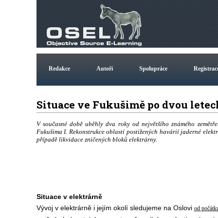
Redakce
Autoři
Spolupráce
Registrac
Situace ve Fukušimě po dvou lete
V současné době uběhly dva roky od největšího známého zemětřes
Fukušima I. Rekonstrukce oblastí postižených havárií jaderné elektrá
případě likvidace zničených bloků elektrárny.
Situace v elektrárně
Vývoj v elektrárně i jejím okolí sledujeme na Oslovi
od počátk