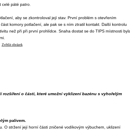
t celé páté patro.
lačení, aby se zkontroloval její stav. První problém s otevřením
 část komory potlačení, ale pak se s ním ztratil kontakt. Další kontrolu
tivitu než při při první prohlídce. Snaha dostat se do TIPS místnosti byl
mi.
Zvětšit obrázek
í rozšíření o části, které umožní vyklizení bazénu s vyhořelým
elým palivem.
u. O stržení její horní části zničené vodíkovým výbuchem, uklizení