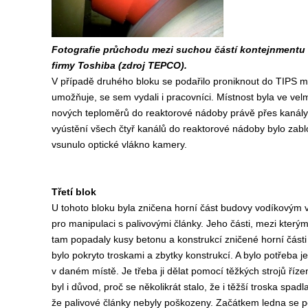
Fotografie průchodu mezi suchou částí kontejnmentu 
firmy Toshiba (zdroj TEPCO).
V případě druhého bloku se podařilo proniknout do TIPS mís
umožňuje, se sem vydali i pracovníci. Místnost byla ve v
nových teploměrů do reaktorové nádoby právě přes kanály v
vyústění všech čtyř kanálů do reaktorové nádoby bylo zabl
vsunulo optické vlákno kamery.
Třetí blok
U tohoto bloku byla zničena horní část budovy vodíkovým v
pro manipulaci s palivovými články. Jeho části, mezi kterým
tam popadaly kusy betonu a konstrukcí zničené horní části
bylo pokryto troskami a zbytky konstrukcí. A bylo potřeba je 
v daném místě. Je třeba ji dělat pomocí těžkých strojů říz
byl i důvod, proč se několikrát stalo, že i těžší troska sp
že palivové články nebyly poškozeny. Začátkem ledna se pod