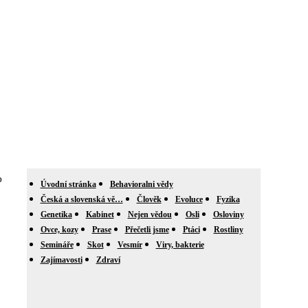
o
Úvodní stránka
Behavioralni vědy
Česká a slovenská vě…
Člověk
Evoluce
Fyzika
Genetika
Kabinet
Nejen vědou
Osli
Osloviny
Ovce, kozy
Prase
Přečetli jsme
Ptáci
Rostliny
Semináře
Skot
Vesmír
Viry, bakterie
Zajímavosti
Zdraví