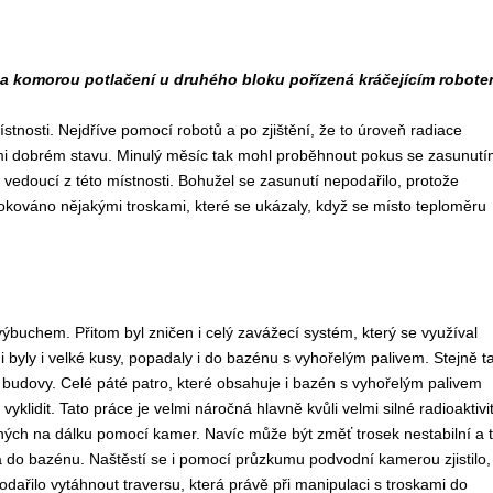
a komorou potlačení u druhého bloku pořízená kráčejícím robot
tnosti. Nejdříve pomocí robotů a po zjištění, že to úroveň radiace
elmi dobrém stavu. Minulý měsíc tak mohl proběhnout pokus se zasunutí
edoucí z této místnosti. Bohužel se zasunutí nepodařilo, protože
okováno nějakými troskami, které se ukázaly, když se místo teploměru
ýbuchem. Přitom byl zničen i celý zavážecí systém, který se využíval
i byly i velké kusy, popadaly i do bazénu s vyhořelým palivem. Stejně t
 budovy. Celé páté patro, které obsahuje i bazén s vyhořelým palivem
vyklidit. Tato práce je velmi náročná hlavně kvůli velmi silné radioaktivi
ených na dálku pomocí kamer. Navíc může být změť trosek nestabilní a 
adla do bazénu. Naštěstí se i pomocí průzkumu podvodní kamerou zjistilo,
ařilo vytáhnout traversu, která právě při manipulaci s troskami do