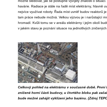
možné sledovat, jak se postupně vyvíjely znalosti o situaci.
havárie. Radiace je stále na řadě míst elektrárny, hlavně uv
nejvíce využívat roboty. Řada míst uvnitř budov reaktorů 
tam práce nebude možná. Velkou výzvou je i narůstající m
hromadí. Kvůli tomu se v areálu elektrárny i jejím okolí bu
v jakém stavu je poznání situace na jednotlivých zničených 
Celkový pohled na elektrárnu v současné době. První bl
zničené horní části budovy, u čtvrtého bloku pak zača
bude možné zahájit vyklízení jeho bazénu. (Zdroj TEP