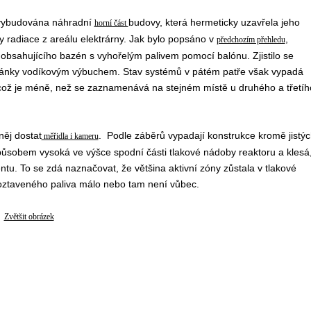
o vybudována náhradní
budovy, která hermeticky uzavřela jeho
horní část
 radiace z areálu elektrárny. Jak bylo popsáno v
,
předchozím přehledu
obsahujícího bazén s vyhořelým palivem pomocí balónu. Zjistilo se
 články vodíkovým výbuchem. Stav systémů v pátém patře však vypadá
ož je méně, než se zaznamenává na stejném místě u druhého a třetíh
něj dostat
. Podle záběrů vypadají konstrukce kromě jistýc
měřidla i kameru
ůsobem vysoká ve výšce spodní části tlakové nádoby reaktoru a klesá
tu. To se zdá naznačovat, že většina aktivní zóny zůstala v tlakové
roztaveného paliva málo nebo tam není vůbec.
Zvětšit obrázek