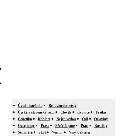
s
o
Úvodní stránka
Behavioralni vědy
Česká a slovenská vě…
Člověk
Evoluce
Fyzika
Genetika
Kabinet
Nejen vědou
Osli
Osloviny
Ovce, kozy
Prase
Přečetli jsme
Ptáci
Rostliny
Semináře
Skot
Vesmír
Viry, bakterie