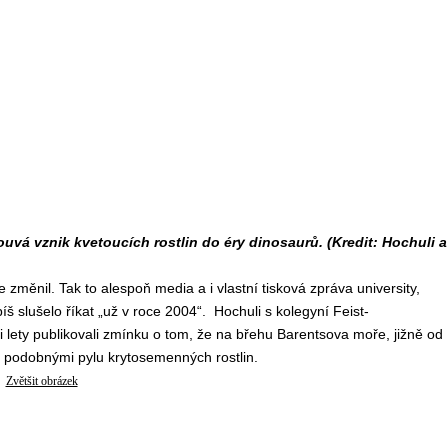
ouvá vznik kvetoucích rostlin do éry dinosaurů. (Kredit: Hochuli a
změnil. Tak to alespoň media a i vlastní tisková zpráva university,
íš slušelo říkat „už v roce 2004“. Hochuli s kolegyní Feist-
íti lety publikovali zmínku o tom, že na břehu Barentsova moře, jižně od
ky podobnými pylu krytosemenných rostlin.
Zvětšit obrázek