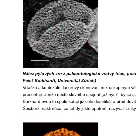
Nález pylových zrn z paleontologické vrstvy trias, pos
Feist-Burkhardt, Universität Zürich)
Vrtačka a konfokální laserový skenovací mikroskop nyní vše 
presentují. Jenže místo slovního spojení „až nyní“, by se sp
Burkhardtovou to spolu kutají již celé desetiletí a před dev
Špicberk, našli něco, co tehdy ještě opatrně, nazývali zrn