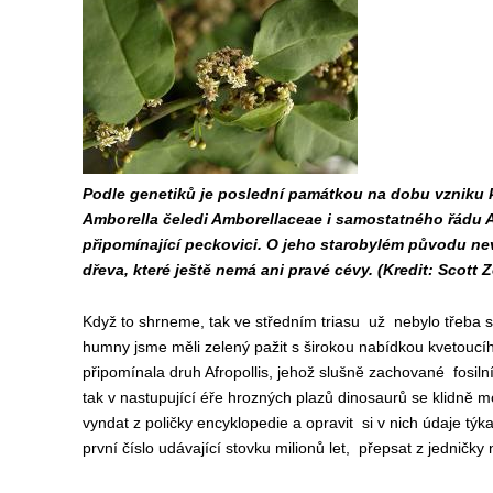
Podle genetiků je poslední památkou na dobu vzniku 
Amborella čeledi Amborellaceae i samostatného řádu Am
připomínající peckovici. O jeho starobylém původu nev
dřeva, které ještě nemá ani pravé cévy. (Kredit: Scott Z
Když to shrneme, tak ve středním triasu už nebylo třeba 
humny jsme měli zelený pažit s širokou nabídkou kvetoucího
připomínala druh Afropollis, jehož slušně zachované fosiln
tak v nastupující éře hrozných plazů dinosaurů se klidně mo
vyndat z poličky encyklopedie a opravit si v nich údaje týk
první číslo udávající stovku milionů let, přepsat z jedničky 