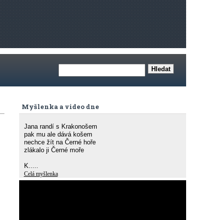
Myšlenka a video dne
Jana randí s Krakonošem
pak mu ale dává košem
nechce žít na Černé hoře
zlákalo ji Černé moře
K.....
Celá myšlenka