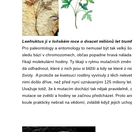
Leefruktus ji v loňském roce o dvacet miliónů let trumf
Pro paleontology a entomology to nemusel být tak velký šok
sledu bází v chromozomech, občas popadne hravá nálada a 
říkají molekulární hodiny. Ty tikají v rytmu mutačních změn
dá odhadnout, které z nich jsou si bližší a kdy se které z n
životy. A protože se kvetoucí rostliny vyvinuly z těch nekv
nimi došlo dříve, než před nyní uznávanými 125 miliony let.
Uvažuje totiž, že k mutacím dochází tak nějak pravidelně, 
mutace se zvětší a hodiny se začnou předcházet. Proto an
koule prakticky nebrali na vědomí, zvláště když jejich uchop