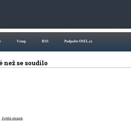
e
Vstup
RSS
Podpořte OSEL.cz
é než se soudilo
Zvětšit obrázek