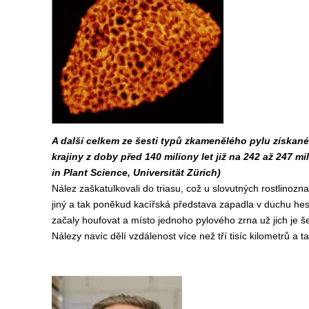
A další celkem ze šesti typů zkamenělého pylu získan
krajiny z doby před 140 miliony let již na 242 až 247 mi
in Plant Science, Universität Zürich)
Nález zaškatulkovali do triasu, což u slovutných rostlinozna
jiný a tak poněkud kacířská představa zapadla v duchu hesl
začaly houfovat a místo jednoho pylového zrna už jich je šes
Nálezy navíc dělí vzdálenost více než tří tisíc kilometrů a