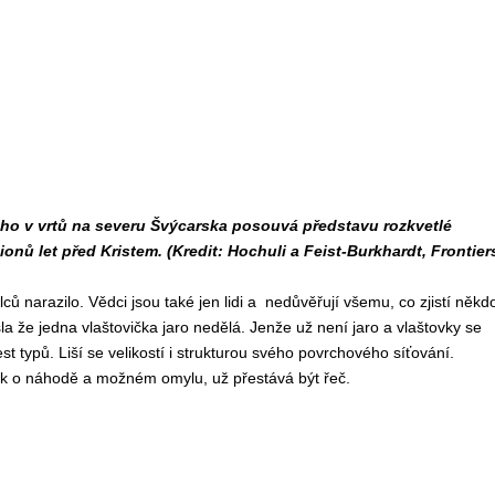
ého v vrtů na severu Švýcarska posouvá představu rozkvetlé
lionů let před Kristem. (Kredit: Hochuli a Feist-Burkhardt, Frontier
lců narazilo. Vědci jsou také jen lidi a nedůvěřují všemu, co zjistí někd
a že jedna vlaštovička jaro nedělá. Jenže už není jaro a vlaštovky se
t typů. Liší se velikostí i strukturou svého povrchového síťování.
 tak o náhodě a možném omylu, už přestává být řeč.