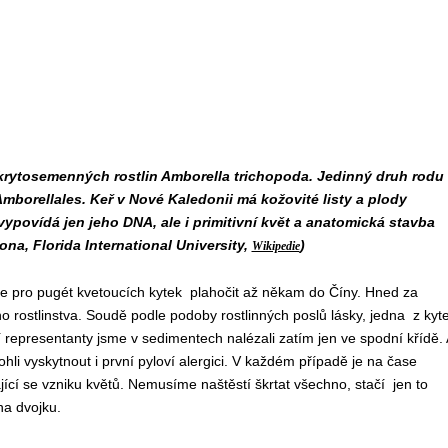
krytosemenných rostlin Amborella trichopoda. Jedinný druh rodu
borellales. Keř v Nové Kaledonii má kožovité listy a plody
ypovídá jen jeho DNA, ale i primitivní květ a anatomická stavba
ona, Florida International University,
)
Wikipedie
se pro pugét kvetoucích kytek plahočit až někam do Číny. Hned za
 rostlinstva. Soudě podle podoby rostlinných poslů lásky, jedna z kyt
í representanty jsme v sedimentech nalézali zatím jen ve spodní křídě. 
hli vyskytnout i první pyloví alergici. V každém případě je na čase
ající se vzniku květů. Nemusíme naštěstí škrtat všechno, stačí jen to
na dvojku.