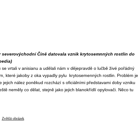
n v severovýchodní Číně datovala vznik krytosemnných rostlin do
pedia)
e vrtali v anisianu a udělali nám v dějepravdě o lučbě živé pořádný
m, které jakoby z oka vypadly pylu krytosemenných rostlin. Problém je
 se jejich nález poněkud rozchází s oficiálními představami doby vzniku
tě neměly co dělat, stejně jako jejich blanokřídlí opylovači. Něco tu
Zvětšit obrázek