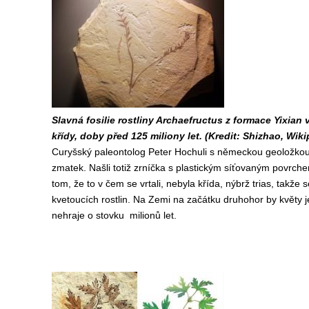
Slavná fosilie rostliny Archaefructus z formace Yixia
křídy, doby před 125 miliony let. (Kredit: Shizhao, Wiki
Curyšský paleontolog Peter Hochuli s německou geoložkou s
zmatek. Našli totiž zrníčka s plastickým síťovaným povrche
tom, že to v čem se vrtali, nebyla křída, nýbrž trias, takže
kvetoucích rostlin. Na Zemi na začátku druhohor by květy ješ
nehraje o stovku milionů let.