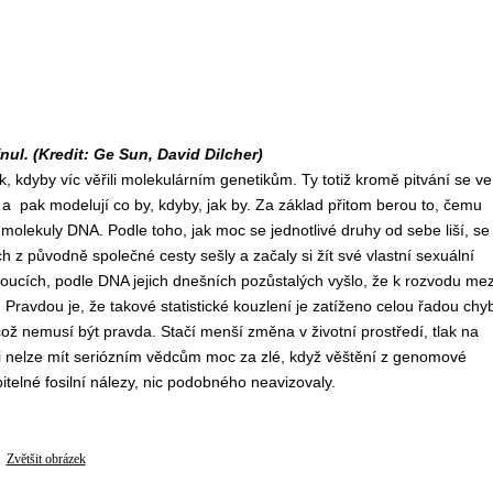
nul. (Kredit: Ge Sun, David Dilcher)
, kdyby víc věřili molekulárním genetikům. Ty totiž kromě pitvání se ve
pak modelují co by, kdyby, jak by. Za základ přitom berou to, čemu
 molekuly DNA. Podle toho, jak moc se jednotlivé druhy od sebe liší, se
ich z původně společné cesty sešly a začaly si žít své vlastní sexuální
etoucích, podle DNA jejich dnešních pozůstalých vyšlo, že k rozvodu mez
 Pravdou je, že takové statistické kouzlení je zatíženo celou řadou chy
což nemusí být pravda. Stačí menší změna v životní prostředí, tlak na
i nelze mít seriózním vědcům moc za zlé, když věštění z genomové
itelné fosilní nálezy, nic podobného neavizovaly.
Zvětšit obrázek