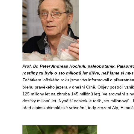
Prof. Dr. Peter Andreas Hochuli, paleobotanik, Paläon
rostliny tu byly o sto milionů let dříve, než jsme si mysl
Začátkem loňského roku jsme vás informovali o převratn
břehu pravěkého jezera v dnešní Číně. Objev postrčil vznik 
125 miliony let na zhruba 145 miliónů let). Ve srovnání s 
desítky milionů let. Nynější odskok je totiž „sto milionový
před alpinskohimalájské vrásnění, tedy zrození Alp, Himaláj