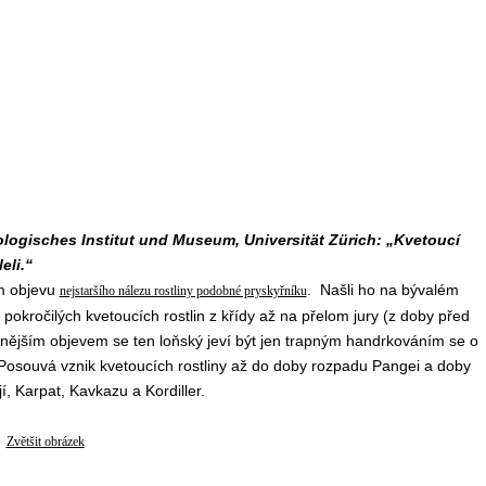
tologisches Institut und Museum, Universität Zürich: „Kvetoucí
eli.“
ém objevu
. Našli ho na bývalém
nejstaršího nálezu rostliny podobné pryskyřníku
pokročilých kvetoucích rostlin z křídy až na přelom jury (z doby před
nynějším objevem se ten loňský jeví být jen trapným handrkováním se o
“. Posouvá vznik kvetoucích rostliny až do doby rozpadu Pangei a doby
í, Karpat, Kavkazu a Kordiller.
Zvětšit obrázek