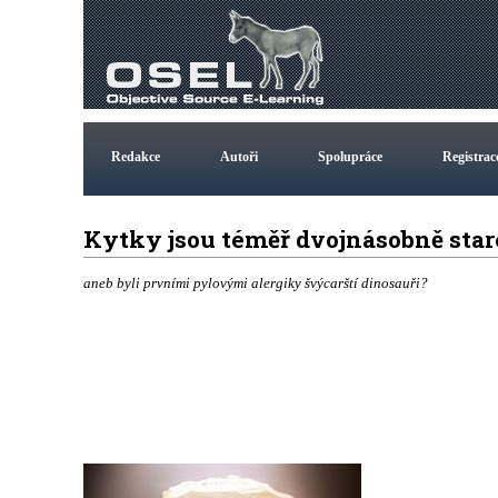
Redakce
Autoři
Spolupráce
Registrac
Kytky jsou téměř dvojnásobně star
aneb byli prvními pylovými alergiky švýcarští dinosauři?