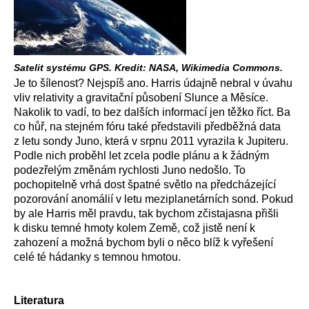
Satelit systému GPS. Kredit: NASA, Wikimedia Commons.
Je to šílenost? Nejspíš ano. Harris údajně nebral v úvahu
vliv relativity a gravitační působení Slunce a Měsíce.
Nakolik to vadí, to bez dalších informací jen těžko říct. Ba
co hůř, na stejném fóru také představili předběžná data
z letu sondy Juno, která v srpnu 2011 vyrazila k Jupiteru.
Podle nich proběhl let zcela podle plánu a k žádným
podezřelým změnám rychlosti Juno nedošlo. To
pochopitelně vrhá dost špatné světlo na předcházející
pozorování anomálií v letu meziplanetárních sond. Pokud
by ale Harris měl pravdu, tak bychom zčistajasna přišli
k disku temné hmoty kolem Země, což jistě není k
zahození a možná bychom byli o něco blíž k vyřešení
celé té hádanky s temnou hmotou.
Literatura