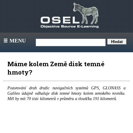
MENU
III
Máme kolem Země disk temné
hmoty?
Pozorování drah družic navigačních systémů GPS, GLONASS a
Galileo údajně odhaluje disk temné hmoty kolem zemského rovníku.
Měl by mít 70 tisíc kilometrů v průměru a tloušťku 191 kilometrů.