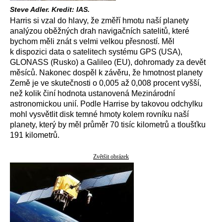
Steve Adler. Kredit: IAS.
Harris si vzal do hlavy, že změří hmotu naší planety
analýzou oběžných drah navigačních satelitů, které
bychom měli znát s velmi velkou přesností. Měl
k dispozici data o satelitech systému GPS (USA),
GLONASS (Rusko) a Galileo (EU), dohromady za devět
měsíců. Nakonec dospěl k závěru, že hmotnost planety
Země je ve skutečnosti o 0,005 až 0,008 procent vyšší,
než kolik činí hodnota ustanovená Mezinárodní
astronomickou unií. Podle Harrise by takovou odchylku
mohl vysvětlit disk temné hmoty kolem rovníku naší
planety, který by měl průměr 70 tisíc kilometrů a tloušťku
191 kilometrů.
Zvětšit obrázek