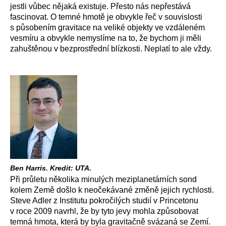
jestli vůbec nějaká existuje. Přesto nás nepřestává
fascinovat. O temné hmotě je obvykle řeč v souvislosti
s působením gravitace na veliké objekty ve vzdáleném
vesmíru a obvykle nemyslíme na to, že bychom ji měli
zahuštěnou v bezprostřední blízkosti. Neplatí to ale vždy.
Ben Harris. Kredit: UTA.
Při průletu několika minulých meziplanetárních sond
kolem Země došlo k neočekávané změně jejich rychlosti.
Steve Adler z Institutu pokročilých studií v Princetonu
v roce 2009 navrhl, že by tyto jevy mohla způsobovat
temná hmota, která by byla gravitačně svázaná se Zemí.