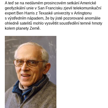
A teď se na nedávném prosincovém setkání Americké
geofyzikální unie v San Francisku zjevil telekomunikační
expert Ben Harris z Texaské univerzity v Arlingtonu
s výstředním nápadem, že by jisté pozorované anomálie
ohledně satelitů mohlo vysvětlit soustředění temné hmoty
kolem planety Země.