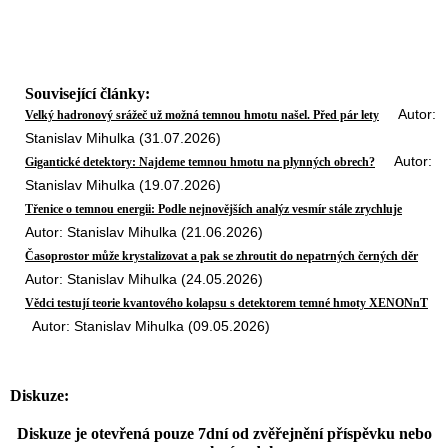
Související články:
Autor:
Velký hadronový srážeč už možná temnou hmotu našel. Před pár lety
Stanislav Mihulka (31.07.2026)
Autor:
Gigantické detektory: Najdeme temnou hmotu na plynných obrech?
Stanislav Mihulka (19.07.2026)
Třenice o temnou energii: Podle nejnovějších analýz vesmír stále zrychluje
Autor: Stanislav Mihulka (21.06.2026)
Časoprostor může krystalizovat a pak se zhroutit do nepatrných černých děr
Autor: Stanislav Mihulka (24.05.2026)
Vědci testují teorie kvantového kolapsu s detektorem temné hmoty XENONnT
Autor: Stanislav Mihulka (09.05.2026)
Diskuze:
Diskuze je otevřená pouze 7dní od zvěřejnění příspěvku nebo