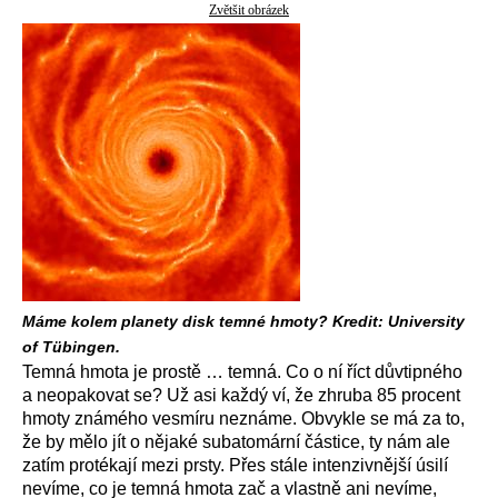
Zvětšit obrázek
Máme kolem planety disk temné hmoty? Kredit: University
of Tübingen.
Temná hmota je prostě … temná. Co o ní říct důvtipného
a neopakovat se? Už asi každý ví, že zhruba 85 procent
hmoty známého vesmíru neznáme. Obvykle se má za to,
že by mělo jít o nějaké subatomární částice, ty nám ale
zatím protékají mezi prsty. Přes stále intenzivnější úsilí
nevíme, co je temná hmota zač a vlastně ani nevíme,