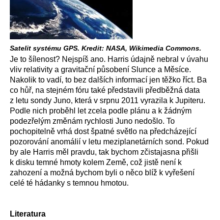
Satelit systému GPS. Kredit: NASA, Wikimedia Commons.
Je to šílenost? Nejspíš ano. Harris údajně nebral v úvahu
vliv relativity a gravitační působení Slunce a Měsíce.
Nakolik to vadí, to bez dalších informací jen těžko říct. Ba
co hůř, na stejném fóru také představili předběžná data
z letu sondy Juno, která v srpnu 2011 vyrazila k Jupiteru.
Podle nich proběhl let zcela podle plánu a k žádným
podezřelým změnám rychlosti Juno nedošlo. To
pochopitelně vrhá dost špatné světlo na předcházející
pozorování anomálií v letu meziplanetárních sond. Pokud
by ale Harris měl pravdu, tak bychom zčistajasna přišli
k disku temné hmoty kolem Země, což jistě není k
zahození a možná bychom byli o něco blíž k vyřešení
celé té hádanky s temnou hmotou.
Literatura