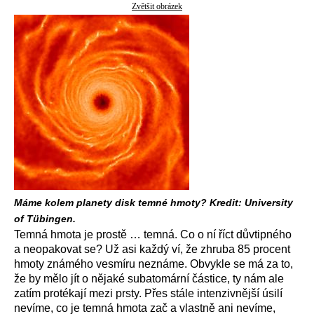
Zvětšit obrázek
Máme kolem planety disk temné hmoty? Kredit: University
of Tübingen.
Temná hmota je prostě … temná. Co o ní říct důvtipného
a neopakovat se? Už asi každý ví, že zhruba 85 procent
hmoty známého vesmíru neznáme. Obvykle se má za to,
že by mělo jít o nějaké subatomární částice, ty nám ale
zatím protékají mezi prsty. Přes stále intenzivnější úsilí
nevíme, co je temná hmota zač a vlastně ani nevíme,