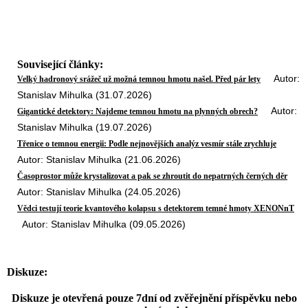
Související články:
Autor:
Velký hadronový srážeč už možná temnou hmotu našel. Před pár lety
Stanislav Mihulka (31.07.2026)
Autor:
Gigantické detektory: Najdeme temnou hmotu na plynných obrech?
Stanislav Mihulka (19.07.2026)
Třenice o temnou energii: Podle nejnovějších analýz vesmír stále zrychluje
Autor: Stanislav Mihulka (21.06.2026)
Časoprostor může krystalizovat a pak se zhroutit do nepatrných černých děr
Autor: Stanislav Mihulka (24.05.2026)
Vědci testují teorie kvantového kolapsu s detektorem temné hmoty XENONnT
Autor: Stanislav Mihulka (09.05.2026)
Diskuze:
Diskuze je otevřená pouze 7dní od zvěřejnění příspěvku nebo