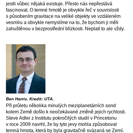
jestli vůbec nějaká existuje. Přesto nás nepřestává
fascinovat. O temné hmotě je obvykle řeč v souvislosti
s působením gravitace na veliké objekty ve vzdáleném
vesmíru a obvykle nemyslíme na to, že bychom ji měli
zahuštěnou v bezprostřední blízkosti. Neplatí to ale vždy.
Ben Harris. Kredit: UTA.
Při průletu několika minulých meziplanetárních sond
kolem Země došlo k neočekávané změně jejich rychlosti.
Steve Adler z Institutu pokročilých studií v Princetonu
v roce 2009 navrhl, že by tyto jevy mohla způsobovat
temná hmota, která by byla gravitačně svázaná se Zemí.