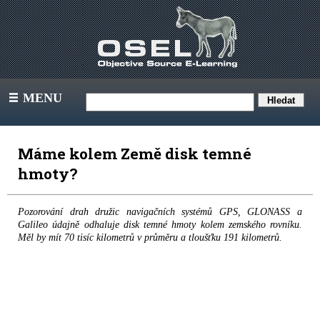
MENU
III
Máme kolem Země disk temné
hmoty?
Pozorování drah družic navigačních systémů GPS, GLONASS a
Galileo údajně odhaluje disk temné hmoty kolem zemského rovníku.
Měl by mít 70 tisíc kilometrů v průměru a tloušťku 191 kilometrů.