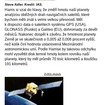
Steve Adler. Kredit: IAS.
Harris si vzal do hlavy, že změří hmotu naší planety
analýzou oběžných drah navigačních satelitů, které
bychom měli znát s velmi velkou přesností. Měl
k dispozici data o satelitech systému GPS (USA),
GLONASS (Rusko) a Galileo (EU), dohromady za devět
měsíců. Nakonec dospěl k závěru, že hmotnost planety
Země je ve skutečnosti o 0,005 až 0,008 procent vyšší,
než kolik činí hodnota ustanovená Mezinárodní
astronomickou unií. Podle Harrise by takovou odchylku
mohl vysvětlit disk temné hmoty kolem rovníku naší
planety, který by měl průměr 70 tisíc kilometrů a tloušťku
191 kilometrů.
Zvětšit obrázek