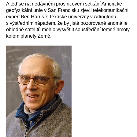
A teď se na nedávném prosincovém setkání Americké
geofyzikální unie v San Francisku zjevil telekomunikační
expert Ben Harris z Texaské univerzity v Arlingtonu
s výstředním nápadem, že by jisté pozorované anomálie
ohledně satelitů mohlo vysvětlit soustředění temné hmoty
kolem planety Země.