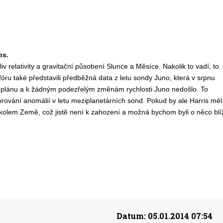
ns.
iv relativity a gravitační působení Slunce a Měsíce. Nakolik to vadí, to
 fóru také představili předběžná data z letu sondy Juno, která v srpnu
dle plánu a k žádným podezřelým změnám rychlosti Juno nedošlo. To
orování anomálií v letu meziplanetárních sond. Pokud by ale Harris měl
 kolem Země, což jistě není k zahození a možná bychom byli o něco blí
Datum:
05.01.2014 07:54