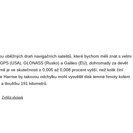
zou oběžných drah navigačních satelitů, které bychom měli znát s velmi
ému GPS (USA), GLONASS (Rusko) a Galileo (EU), dohromady za devět
 je ve skutečnosti o 0,005 až 0,008 procent vyšší, než kolik činí
 Harrise by takovou odchylku mohl vysvětlit disk temné hmoty kolem
 a tloušťku 191 kilometrů.
Zvětšit obrázek