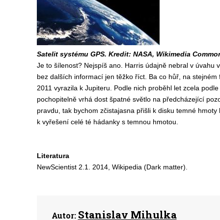
Satelit systému GPS. Kredit: NASA, Wikimedia Commo
Je to šílenost? Nejspíš ano. Harris údajně nebral v úvahu vl
bez dalších informací jen těžko říct. Ba co hůř, na stejném
2011 vyrazila k Jupiteru. Podle nich proběhl let zcela po
pochopitelně vrhá dost špatné světlo na předcházející poz
pravdu, tak bychom zčistajasna přišli k disku temné hmoty
k vyřešení celé té hádanky s temnou hmotou.
Literatura
NewScientist 2.1. 2014, Wikipedia (Dark matter).
Stanislav Mihulka
Autor: