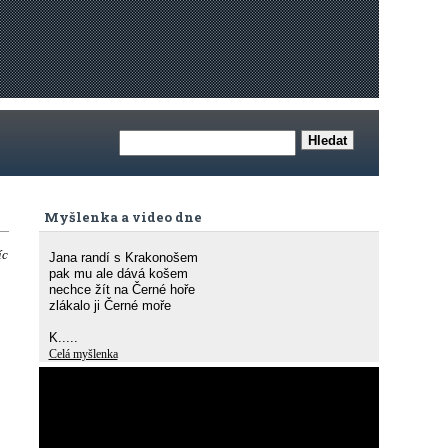
Myšlenka a video dne
íc
Jana randí s Krakonošem
pak mu ale dává košem
nechce žít na Černé hoře
zlákalo ji Černé moře
K.....
Celá myšlenka