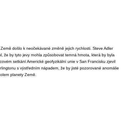
 Země došlo k neočekávané změně jejich rychlosti. Steve Adler
rhl, že by tyto jevy mohla způsobovat temná hmota, která by byla
ovém setkání Americké geofyzikální unie v San Francisku zjevil
Arlingtonu s výstředním nápadem, že by jisté pozorované anomálie
 kolem planety Země.