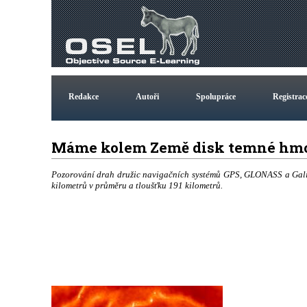
Redakce
Autoři
Spolupráce
Registrac
Máme kolem Země disk temné hm
Pozorování drah družic navigačních systémů GPS, GLONASS a Galil
kilometrů v průměru a tloušťku 191 kilometrů.