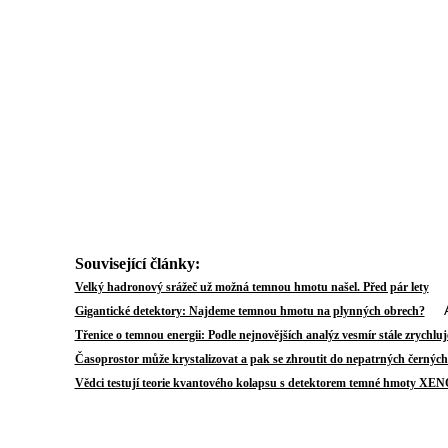
Související články:
Au
Velký hadronový srážeč už možná temnou hmotu našel. Před pár lety
Aut
Gigantické detektory: Najdeme temnou hmotu na plynných obrech?
Třenice o temnou energii: Podle nejnovějších analýz vesmír stále zrychluj
Časoprostor může krystalizovat a pak se zhroutit do nepatrných černých
Vědci testují teorie kvantového kolapsu s detektorem temné hmoty X