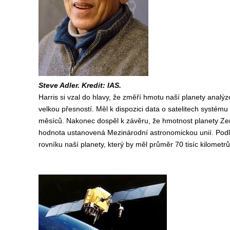
Steve Adler. Kredit: IAS.
Harris si vzal do hlavy, že změří hmotu naší planety analý
velkou přesností. Měl k dispozici data o satelitech syst
měsíců. Nakonec dospěl k závěru, že hmotnost planety Země
hodnota ustanovená Mezinárodní astronomickou unií. Podle
rovníku naší planety, který by měl průměr 70 tisíc kilometrů