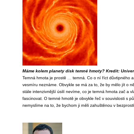
Máme kolem planety disk temné hmoty? Kredit: Univer
Temná hmota je prostě … temná. Co o ní říct důvtipného 
vesmíru neznáme. Obvykle se má za to, že by mělo jít o něj
stále intenzivnější úsilí nevíme, co je temná hmota zač a v
fascinovat. O temné hmotě je obvykle řeč v souvislosti s 
nemyslíme na to, že bychom ji měli zahuštěnou v bezprostřed