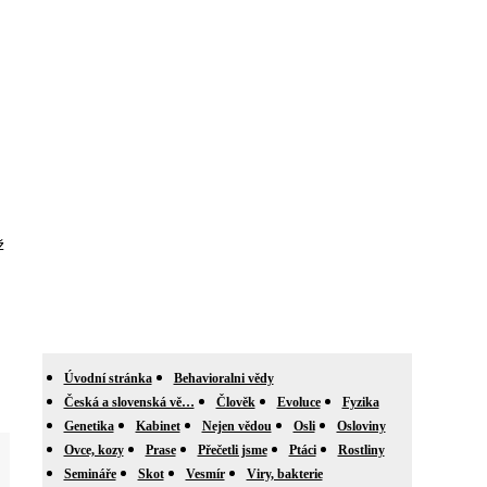
ž
Úvodní stránka
Behavioralni vědy
Česká a slovenská vě…
Člověk
Evoluce
Fyzika
Genetika
Kabinet
Nejen vědou
Osli
Osloviny
Ovce, kozy
Prase
Přečetli jsme
Ptáci
Rostliny
Semináře
Skot
Vesmír
Viry, bakterie