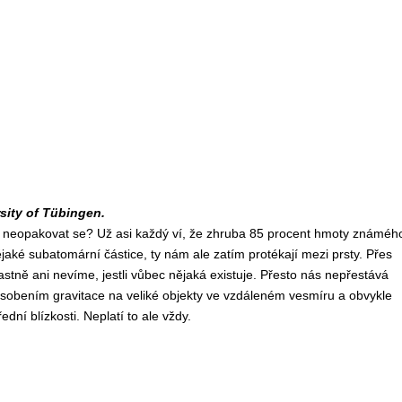
sity of Tübingen.
a neopakovat se? Už asi každý ví, že zhruba 85 procent hmoty známéh
aké subatomární částice, ty nám ale zatím protékají mezi prsty. Přes
lastně ani nevíme, jestli vůbec nějaká existuje. Přesto nás nepřestává
působením gravitace na veliké objekty ve vzdáleném vesmíru a obvykle
ní blízkosti. Neplatí to ale vždy.