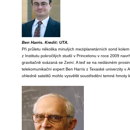
Ben Harris. Kredit: UTA.
Při průletu několika minulých meziplanetárních sond kolem
z Institutu pokročilých studií v Princetonu v roce 2009 nav
gravitačně svázaná se Zemí. A teď se na nedávném prosinc
telekomunikační expert Ben Harris z Texaské univerzity v 
ohledně satelitů mohlo vysvětlit soustředění temné hmoty