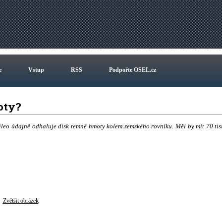
e
Vstup
RSS
Podpořte OSEL.cz
oty?
eo údajně odhaluje disk temné hmoty kolem zemského rovníku. Měl by mít 70 tis
Zvětšit obrázek