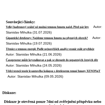
Související články:
Autor:
Velký hadronový srážeč už možná temnou hmotu našel. Před pár lety
Stanislav Mihulka (31.07.2026)
Autor:
Gigantické detektory: Najdeme temnou hmotu na plynných obrech?
Stanislav Mihulka (19.07.2026)
Třenice o temnou energii: Podle nejnovějších analýz vesmír stále zrychluje
Autor: Stanislav Mihulka (21.06.2026)
Časoprostor může krystalizovat a pak se zhroutit do nepatrných černých děr
Autor: Stanislav Mihulka (24.05.2026)
Vědci testují teorie kvantového kolapsu s detektorem temné hmoty XENONnT
Autor: Stanislav Mihulka (09.05.2026)
Diskuze:
Diskuze je otevřená pouze 7dní od zvěřejnění příspěvku nebo