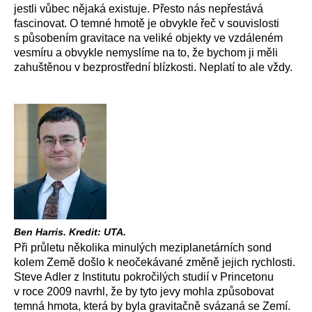
jestli vůbec nějaká existuje. Přesto nás nepřestává
fascinovat. O temné hmotě je obvykle řeč v souvislosti
s působením gravitace na veliké objekty ve vzdáleném
vesmíru a obvykle nemyslíme na to, že bychom ji měli
zahuštěnou v bezprostřední blízkosti. Neplatí to ale vždy.
Ben Harris. Kredit: UTA.
Při průletu několika minulých meziplanetárních sond
kolem Země došlo k neočekávané změně jejich rychlosti.
Steve Adler z Institutu pokročilých studií v Princetonu
v roce 2009 navrhl, že by tyto jevy mohla způsobovat
temná hmota, která by byla gravitačně svázaná se Zemí.