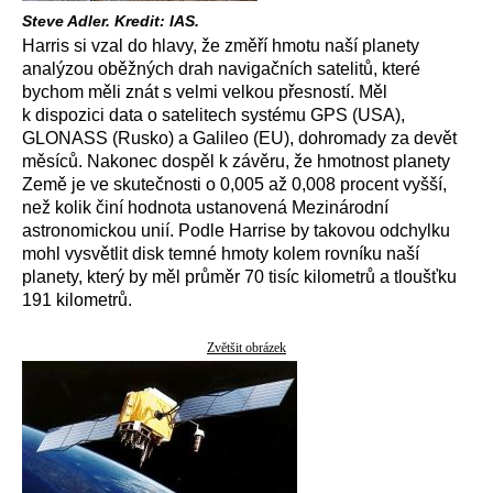
Steve Adler. Kredit: IAS.
Harris si vzal do hlavy, že změří hmotu naší planety
analýzou oběžných drah navigačních satelitů, které
bychom měli znát s velmi velkou přesností. Měl
k dispozici data o satelitech systému GPS (USA),
GLONASS (Rusko) a Galileo (EU), dohromady za devět
měsíců. Nakonec dospěl k závěru, že hmotnost planety
Země je ve skutečnosti o 0,005 až 0,008 procent vyšší,
než kolik činí hodnota ustanovená Mezinárodní
astronomickou unií. Podle Harrise by takovou odchylku
mohl vysvětlit disk temné hmoty kolem rovníku naší
planety, který by měl průměr 70 tisíc kilometrů a tloušťku
191 kilometrů.
Zvětšit obrázek