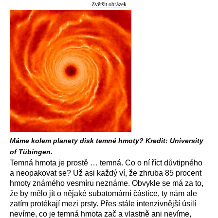
Zvětšit obrázek
Máme kolem planety disk temné hmoty? Kredit: University
of Tübingen.
Temná hmota je prostě … temná. Co o ní říct důvtipného
a neopakovat se? Už asi každý ví, že zhruba 85 procent
hmoty známého vesmíru neznáme. Obvykle se má za to,
že by mělo jít o nějaké subatomární částice, ty nám ale
zatím protékají mezi prsty. Přes stále intenzivnější úsilí
nevíme, co je temná hmota zač a vlastně ani nevíme,