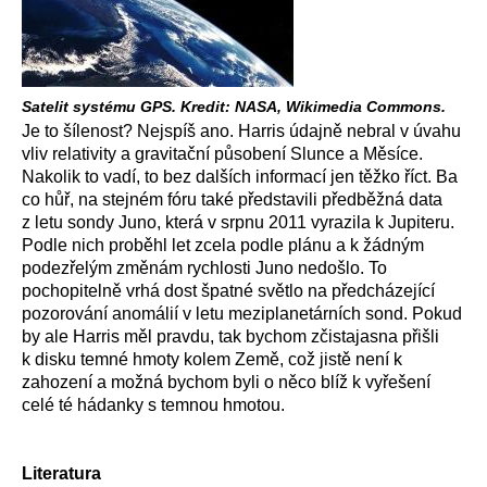
Satelit systému GPS. Kredit: NASA, Wikimedia Commons.
Je to šílenost? Nejspíš ano. Harris údajně nebral v úvahu
vliv relativity a gravitační působení Slunce a Měsíce.
Nakolik to vadí, to bez dalších informací jen těžko říct. Ba
co hůř, na stejném fóru také představili předběžná data
z letu sondy Juno, která v srpnu 2011 vyrazila k Jupiteru.
Podle nich proběhl let zcela podle plánu a k žádným
podezřelým změnám rychlosti Juno nedošlo. To
pochopitelně vrhá dost špatné světlo na předcházející
pozorování anomálií v letu meziplanetárních sond. Pokud
by ale Harris měl pravdu, tak bychom zčistajasna přišli
k disku temné hmoty kolem Země, což jistě není k
zahození a možná bychom byli o něco blíž k vyřešení
celé té hádanky s temnou hmotou.
Literatura