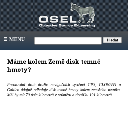
MENU
III
Máme kolem Země disk temné
hmoty?
Pozorování drah družic navigačních systémů GPS, GLONASS a
Galileo údajně odhaluje disk temné hmoty kolem zemského rovníku.
Měl by mít 70 tisíc kilometrů v průměru a tloušťku 191 kilometrů.