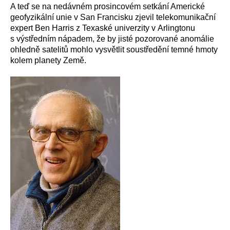
A teď se na nedávném prosincovém setkání Americké
geofyzikální unie v San Francisku zjevil telekomunikační
expert Ben Harris z Texaské univerzity v Arlingtonu
s výstředním nápadem, že by jisté pozorované anomálie
ohledně satelitů mohlo vysvětlit soustředění temné hmoty
kolem planety Země.