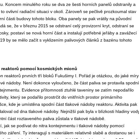
tu. Koncem minulého roku se dva ze šesti horních panelů odstranily a
k to ovlivní radiační situaci v okolí. Zároveň se pečlivě prozkoumal stav
rní části budovy tohoto bloku. Oba panely se pak vrátily na původní
dá se, že v březnu 2015 se odstraní celý provizorní kryt, odstraní se
osky, postaví se nová horní část a instalují potřebné jeřáby a zavážecí
019 by se mělo začít s vyklizením palivových článků z bazénu tohoto
a reaktorů pomocí kosmických mionů
n reaktorů prvních tří bloků Fukušimy I. Pořád je otázkou, do jaké míry
kové nádoby. Není dokonce vyloučeno, že část paliva se protavila spodní
ejnmentu. Evidence přítomnosti ztuhlé taveniny se zatím nepodařilo
ity, který se podařilo prostrčit do vnitřních prostor primárního
šce, kde je umístěna spodní část tlakové nádoby reaktoru. Aktivita pak
daloval od dna tlakové nádoby. Nejnižší pak byla v blízkosti hladiny vod
ní část roztaveného paliva zůstala v tlakové nádobě.
, jak se podívat do nitra kontejnmentu i tlakové nádoby pomocí
ho záření. Ty interagují s materiálem relativně slabě a dostanou se i