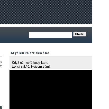
Myšlenka a video dne
ci
Když už nevíš kudy kam,
ze
tak si zakřič: Nejsem sám!