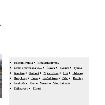
a
Úvodní stránka
Behavioralni vědy
Česká a slovenská vě…
Člověk
Evoluce
Fyzika
Genetika
Kabinet
Nejen vědou
Osli
Osloviny
Ovce, kozy
Prase
Přečetli jsme
Ptáci
Rostliny
Semináře
Skot
Vesmír
Viry, bakterie
Zajímavosti
Zdraví