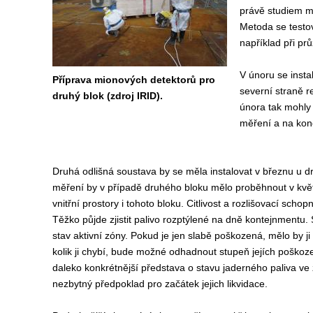
právě studiem m
Metoda se testov
například při pr
V únoru se insta
Příprava mionových detektorů pro
severní straně r
druhý blok (zdroj IRID).
února tak mohly 
měření a na konc
Druhá odlišná soustava by se měla instalovat v březnu u 
měření by v případě druhého bloku mělo proběhnout v kvě
vnitřní prostory i tohoto bloku. Citlivost a rozlišovací sch
Těžko půjde zjistit palivo rozptýlené na dně kontejnmentu. S
stav aktivní zóny. Pokud je jen slabě poškozená, mělo by ji b
kolik ji chybí, bude možné odhadnout stupeň jejích poškozen
daleko konkrétnější představa o stavu jaderného paliva ve 
nezbytný předpoklad pro začátek jejich likvidace.