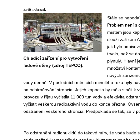
Zvětšit obrázek
Stále se nepodař
Problém není s 
místem jsou kapa
slouží zařízení 
jak bylo popisov
trvalo, než se d
Chladící zařízení pro vytvoření
plynulý. Hlavní j
ledové stěny (zdroj TEPCO).
množství kontami
nových zařízeníc
vody denně. V posledních měsících minulého roku byly naví
na odstraňování stroncia. Jejich kapacita by měla stačit k
provozu v říjnu vyčistila 11 000 tun vody a efektivita odst
vyčistit veškerou radioaktivní vodu do konce března. Ovšem
odstranění veškerého stroncia. Předpokládá se tak, že v p
Po odstranění radionuklidů do takové míry, že voda bude sp
bude možné ji vypouštět do oceánu. Nutnost takového opa