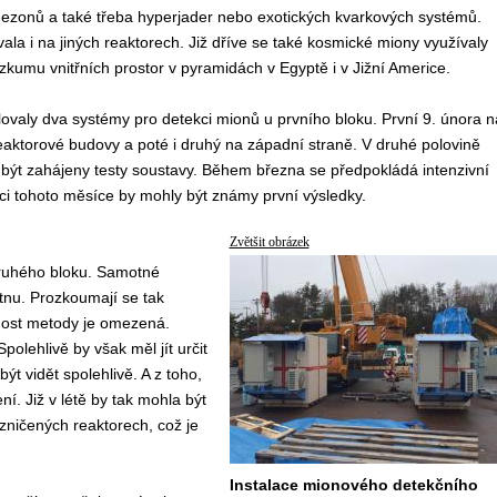
ezonů a také třeba hyperjader nebo exotických kvarkových systémů.
ala i na jiných reaktorech. Již dříve se také kosmické miony využívaly
ůzkumu vnitřních prostor v pyramidách v Egyptě i v Jižní Americe.
lovaly dva systémy pro detekci mionů u prvního bloku. První 9. února n
eaktorové budovy a poté i druhý na západní straně. V druhé polovině
být zahájeny testy soustavy. Během března se předpokládá intenzivní
i tohoto měsíce by mohly být známy první výsledky.
Zvětšit obrázek
druhého bloku. Samotné
tnu. Prozkoumají se tak
opnost metody je omezená.
polehlivě by však měl jít určit
ýt vidět spolehlivě. A z toho,
í. Již v létě by tak mohla být
zničených reaktorech, což je
Instalace mionového detekčního