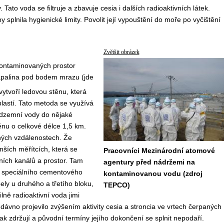
Tato voda se filtruje a zbavuje cesia i dalších radioaktivních látek.
 splnila hygienické limity. Povolit její vypouštění do moře po vyčištění
Zvětšit obrázek
kontaminovaných prostor
kapalina pod bodem mrazu (jde
ytvoří ledovou stěnu, která
lastí. Tato metoda se využívá
podzemní vody do nějaké
těnu o celkové délce 1,5 km.
lných vzdálenostech. Že
nších měřítcích, která se
Pracovníci Mezinárodní atomové
ích kanálů a prostor. Tam
agentury před nádržemi na
cí speciálního cementového
kontaminovanou vodu (zdroj
ly u druhého a třetího bloku,
TEPCO)
ně radioaktivní voda jimi
ávno projevilo zvýšením aktivity cesia a stroncia ve vrtech čerpaných
k zdržují a původní termíny jejího dokončení se splnit nepodaří.