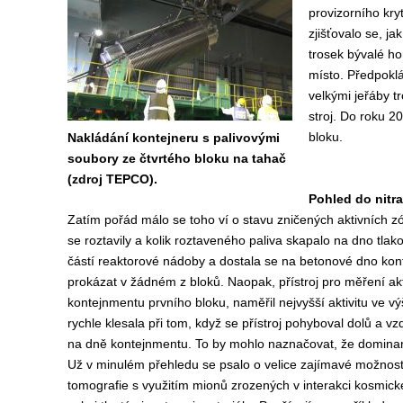
provizorního kry
zjišťovalo se, ja
trosek bývalé ho
místo. Předpoklá
velkými jeřáby tr
stroj. Do roku 2
bloku.
Nakládání kontejneru s palivovými
soubory ze čtvrtého bloku na tahač
(zdroj TEPCO).
Pohled do nitr
Zatím pořád málo se toho ví o stavu zničených aktivních zó
se roztavily a kolik roztaveného paliva skapalo na dno tla
částí reaktorové nádoby a dostala se na betonové dno kont
prokázat v žádném z bloků. Naopak, přístroj pro měření aktiv
kontejnmentu prvního bloku, naměřil nejvyšší aktivitu ve vý
rychle klesala při tom, když se přístroj pohyboval dolů a vz
na dně kontejnmentu. To by mohlo naznačovat, že dominant
Už v minulém přehledu se psalo o velice zajímavé možností
tomografie s využitím mionů zrozených v interakci kosmické