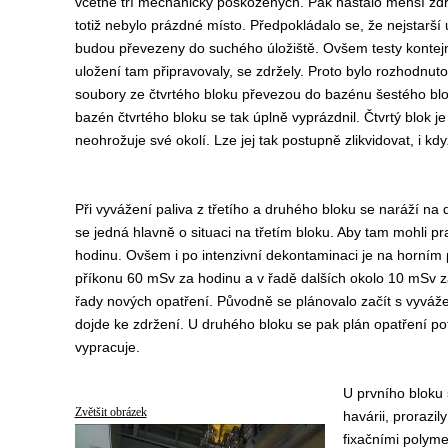
včetně tří mechanicky poškozených. Pak nastalo menší zd
totiž nebylo prázdné místo. Předpokládalo se, že nejstarší
budou převezeny do suchého úložiště. Ovšem testy kontejne
uložení tam připravovaly, se zdržely. Proto bylo rozhodnuto
soubory ze čtvrtého bloku převezou do bazénu šestého bl
bazén čtvrtého bloku se tak úplně vyprázdnil. Čtvrtý blok je
neohrožuje své okolí. Lze jej tak postupně zlikvidovat, i kd
Při vyvážení paliva z třetího a druhého bloku se naráží na
se jedná hlavně o situaci na třetím bloku. Aby tam mohli pr
hodinu. Ovšem i po intenzivní dekontaminaci je na horním
příkonu 60 mSv za hodinu a v řadě dalších okolo 10 mSv za 
řady nových opatření. Původně se plánovalo začít s vyváž
dojde ke zdržení. U druhého bloku se pak plán opatření po
vypracuje.
U prvního bloku 
Zvětšit obrázek
havárii, prorazi
fixačními polyme