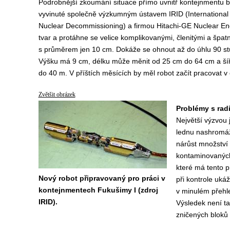
Podrobnější zkoumání situace přímo uvnitř kontejnmentu 
vyvinuté společně výzkumným ústavem IRID (International R
Nuclear Decommissioning) a firmou Hitachi-GE Nuclear En
tvar a protáhne se velice komplikovanými, členitými a špatn
s průměrem jen 10 cm. Dokáže se ohnout až do úhlu 90 stup
Výšku má 9 cm, délku může měnit od 25 cm do 64 cm a šířk
do 40 m. V příštích měsících by měl robot začít pracovat v
Zvětšit obrázek
Problémy s radi
Největší výzvou 
lednu nashromáž
nárůst množství
kontaminovaných 
které má tento 
Nový robot připravovaný pro práci v
při kontrole uká
kontejnmentech Fukušimy I (zdroj
v minulém přehle
IRID).
Výsledek není ta
zničených bloků 