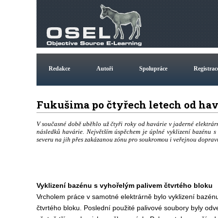
Redakce
Autoři
Spolupráce
Registrac
Fukušima po čtyřech letech od ha
V současné době uběhlo už čtyři roky od havárie v jaderné elektrárn
následků havárie. Největším úspěchem je úplné vyklizení bazénu 
severu na jih přes zakázanou zónu pro soukromou i veřejnou doprav
Vyklizení bazénu s vyhořelým palivem čtvrtého bloku
Vrcholem práce v samotné elektrárně bylo vyklizení bazén
čtvrtého bloku. Poslední použité palivové soubory byly odv