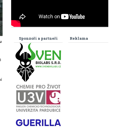
Sponzoři a partneři
Reklama
u
ě
ní