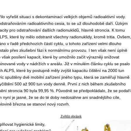
ilo vyřešit situaci s dekontaminací velkých objemů radioaktivní vody.
odstraňováním radioaktivního cesia, to se už dlouhodobě daří. Úzkým
city pro odstraňování dalších radionuklidů, hlavně stroncia. K tomu
ALPS, které by mělo odstranit všechny radionuklidy, kromě tritia. Ovšem
áno v řadě předchozích částí cyklu, u tohoto zařízení velmi dlouho
ostalo přes zkušební fázi k normálnímu provozu. I ten však není úplně
e však posílení kapacit, které by umožnilo začít výrazněji snižovat
nované vody v nádržích v areálu. Již v minulém článku cyklu se psalo
h ALPS, které by postupně měly zvýšit kapacitu čištění na 2000 tun
c spuštěny dvě mobilní zařízení jiného typu, která se zaměřují hlavně
 vyčištění 500 až 900 tun vody denně. První z nich během zkušebního
ranění stroncia 90 byla 99,95 %. Původně se předpokládalo, že se podaří
 nyní je jasné, že se do té doby nedosáhne ani snadnějšího cíle,
olovině března se stanoví nový rozvrh.
Zvětšit obrázek
lňovat hygienické limity,
tření pro vyřešení problémů