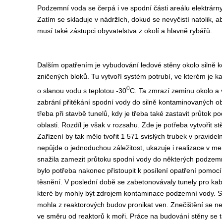
Podzemní voda se čerpá i ve spodní části areálu elektrárny. 
Zatím se skladuje v nádržích, dokud se nevyčistí natolik, aby
musí také zástupci obyvatelstva z okolí a hlavně rybářů.
Dalším opatřením je vybudování ledové stěny okolo silně 
zničených bloků. Tu vytvoří systém potrubí, ve kterém je 
0
o slanou vodu s teplotou -30
C. Ta zmrazí zeminu okolo a v
zabrání přitékání spodní vody do silně kontaminovaných ob
třeba při stavbě tunelů, kdy je třeba také zastavit průtok 
oblasti. Rozdíl je však v rozsahu. Zde je potřeba vytvořit s
Zařízení by tak mělo tvořit 1 571 svislých trubek v pravide
nepůjde o jednoduchou záležitost, ukazuje i realizace v me
snažila zamezit průtoku spodní vody do některých podzemn
bylo potřeba nakonec přistoupit k posílení opatření pomo
těsnění. V poslední době se zabetonovávaly tunely pro kabe
které by mohly být zdrojem kontaminace podzemní vody. Sil
mohla z reaktorových budov pronikat ven. Znečištění se ned
ve směru od reaktorů k moři. Práce na budování stěny se ta