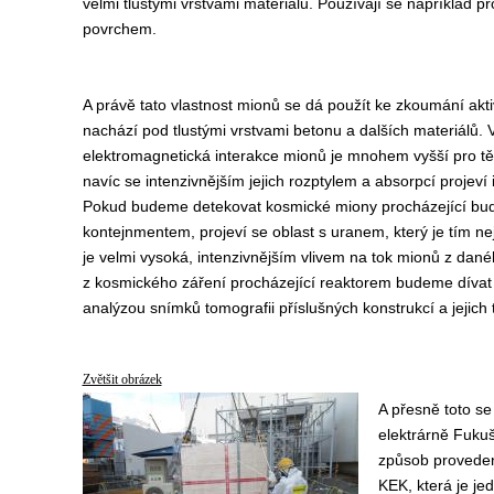
velmi tlustými vrstvami materiálu. Používají se například p
povrchem.
A právě tato vlastnost mionů se dá použít ke zkoumání akti
nachází pod tlustými vrstvami betonu a dalších materiálů. 
elektromagnetická interakce mionů je mnohem vyšší pro tě
navíc se intenzivnějším jejich rozptylem a absorpcí projeví
Pokud budeme detekovat kosmické miony procházející bud
kontejnmentem, projeví se oblast s uranem, který je tím ne
je velmi vysoká, intenzivnějším vlivem na tok mionů z da
z kosmického záření procházející reaktorem budeme dívat
analýzou snímků tomografii příslušných konstrukcí a jejich
Zvětšit obrázek
A přesně toto se
elektrárně Fuku
způsob provedení
KEK, která je je