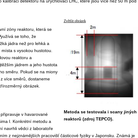
ro kalibraci detektorů na urychlovači LHC, které jsou více než 50 m pod
Zvětšit obrázek
vní zóny reaktoru, která se
Využívá se toho, že
žká jádra než pro lehká a
 i místa s vysokou hustotou.
ovou reaktoru a
jtěžším jádrem a jeho hustota
ného směru. Pokud se na miony
 z více směrů, dostaneme
 třírozměrný obrázek.
Metoda se testovala i scany jiných
 připravuje v havarované
reaktorů (zdroj TEPCO).
šima I. Konkrétní metodu a
 navrhli vědci z laboratoře
dním z nejznámějších pracovišť částicové fyziky v Japonsku. Známá je