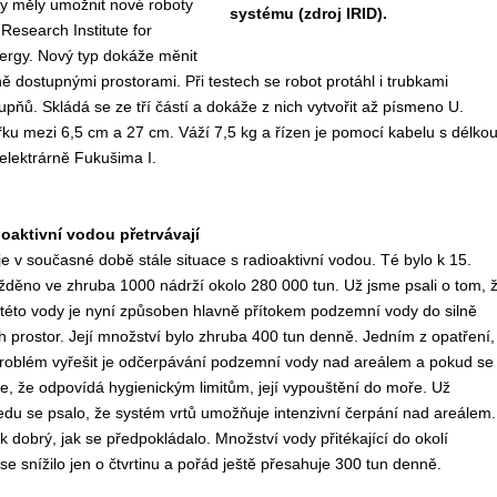
by měly umožnit nové roboty
systému (zdroj IRID).
esearch Institute for
ergy. Nový typ dokáže měnit
ě dostupnými prostorami. Při testech se robot protáhl i trubkami
ňů. Skládá se ze tří částí a dokáže z nich vytvořit až písmeno U.
u mezi 6,5 cm a 27 cm. Váží 7,5 kg a řízen je pomocí kabelu s délko
 elektrárně Fukušima I.
oaktivní vodou přetrvávají
je v současné době stále situace s radioaktivní vodou. Té bylo k 15.
děno ve zhruba 1000 nádrží okolo 280 000 tun. Už jsme psali o tom, 
 této vody je nyní způsoben hlavně přítokem podzemní vody do silně
prostor. Její množství bylo zhruba 400 tun denně. Jedním z opatření,
problém vyřešit je odčerpávání podzemní vody nad areálem a pokud se
že, že odpovídá hygienickým limitům, její vypouštění do moře. Už
du se psalo, že systém vrtů umožňuje intenzivní čerpání nad areálem.
k dobrý, jak se předpokládalo. Množství vody přitékající do okolí
se snížilo jen o čtvrtinu a pořád ještě přesahuje 300 tun denně.