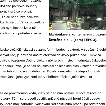
ržení. Ve společném bazénu
 uložené palivové soubory
rů, které se pro jejich
, že se nepoužité palivové
oku. To se do Vánoc povedlo a
 tak nyní bez paliva a už
yž s tím není potřeba spěchat.
Manipulace s kontejnerem u bazén
čtvrtého bloku (zdroj TEPCO).
 daleko složitější situaci se zamořením budov reaktorů. V současné dob
acovat lidé, je potřeba dostat efektivní dávkový příkon pod 1 mSv za
 patře s bazénem třetího bloku v některých místech hodnota dávkového
hodinu. Pracuje se tak na instalaci dalších stínících vrstev a provede
ením tohoto bazénu v dubnu 2015, ale s největší pravděpodobností
třebných k jeho vyvezení teprve během následujících dvou let
se do provizorního krytu, který se nad ním postavil v prvním roce po
ly otvory. Těmi se provedl postřik zničené původní horní části budovy
ry, které mají zabránit uvolňování radioaktivního prachu po odstranění