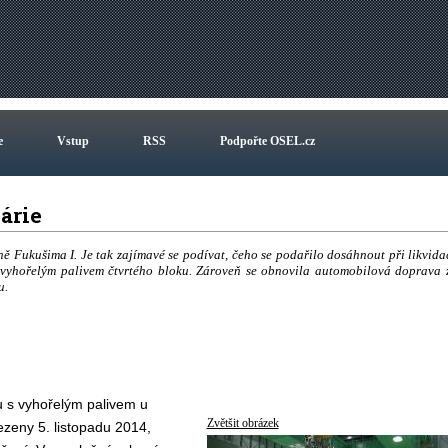
e
Vstup
RSS
Podpořte OSEL.cz
várie
ě Fukušima I. Je tak zajímavé se podívat, čeho se podařilo dosáhnout při likvida
s vyhořelým palivem čtvrtého bloku. Zároveň se obnovila automobilová doprava 
u.
u s vyhořelým palivem u
Zvětšit obrázek
ezeny 5. listopadu 2014,