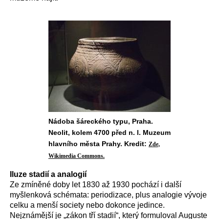
Nádoba šáreckého typu, Praha.
Neolit, kolem 4700 před n. l. Muzeum
hlavního města Prahy. Kredit:
Zde,
Wikimedia Commons.
Iluze stadií a analogií
Ze zmíněné doby let 1830 až 1930 pochází i další
myšlenková schémata: periodizace, plus analogie vývoje
celku a menší society nebo dokonce jedince.
Nejznámější je „zákon tří stadií“, který formuloval Auguste