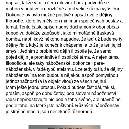
napsal, takže vím, o čem mluvím. I bez podvodů se
mohou vinout velice rozličně a mít velice různá vyústění.
Dokonce by bylo možné poctivě napsat dvoje
dějiny
filosofie
, které by měly jen minimum společných postav a
témat. Tento často spíše nudný duchamorný obor občas
kupodivu dokáže zapůsobit jako mimořádně třaskavá
bomba, např. když někoho napadne, že teď už budeme ty
dějiny řídit, když je konečně chápeme, a to že je ten jejich
smysl. Jedním z problémů dějin filosofie je, že samo
pojetí dějin je proměnlivé filosofické téma. A nejen téma
filosofické, ale taky náboženské, dokonce i para-
náboženské, v řadě typů ateismů. Lze tedy tušit, že dějiny
náboženství na tom budou s nějakou aspoň pomyslnou
jednoznačností (a la objektivitou) ze všech nejhůř.
Mám ještě jednu prosbu. Pokud budete číst dál, tak si,
prosím, aspoň po dobu četby, pod slovem náboženství
radši nepředstavujte nic podle toho svého, ale hlavně ne
podle toho, na které jste naštvaní. Různých náboženství
je strašně moc a jsou nečekaně různorodá.