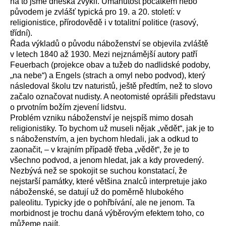
na to jsme dneska zvyklí. Umanutost počátkem nebo
původem je zvlášť typická pro 19. a 20. století: v
religionistice, přírodovědě i v totalitní politice (rasový,
třídní).
Řada výkladů o původu náboženství se objevila zvláště
v letech 1840 až 1930. Mezi nejznámější autory patří
Feuerbach (projekce obav a tužeb do nadlidské podoby,
„na nebe“) a Engels (strach a omyl nebo podvod), který
následoval školu tzv naturistů, ještě předtím, než to slovo
začalo označovat nudisty. A neotomisté oprášili představu
o prvotním božím zjevení lidstvu.
Problém vzniku náboženství je nejspíš mimo dosah
religionistiky. To bychom už museli nějak „vědět“, jak je to
s náboženstvím, a jen bychom hledali, jak a odkud to
zaonačit, – v krajním případě třeba „vědět“, že je to
všechno podvod, a jenom hledat, jak a kdy provedený.
Nezbývá než se spokojit se suchou konstatací, že
nejstarší památky, které většina znalců interpretuje jako
náboženské, se datují už do poměrně hlubokého
paleolitu. Typicky jde o pohřbívání, ale ne jenom. Ta
morbidnost je trochu daná výběrovým efektem toho, co
můžeme najít.