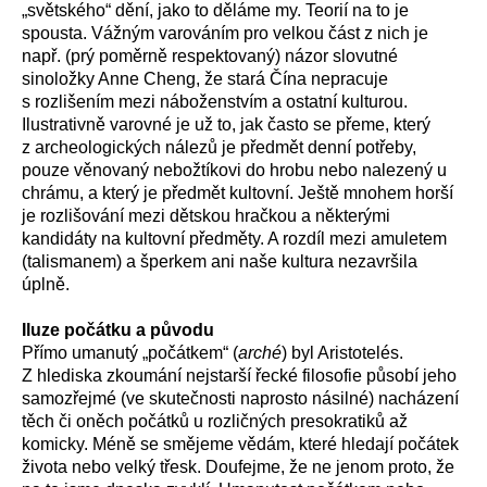
„světského“ dění, jako to děláme my. Teorií na to je
spousta. Vážným varováním pro velkou část z nich je
např. (prý poměrně respektovaný) názor slovutné
sinoložky Anne Cheng, že stará Čína nepracuje
s rozlišením mezi náboženstvím a ostatní kulturou.
Ilustrativně varovné je už to, jak často se přeme, který
z archeologických nálezů je předmět denní potřeby,
pouze věnovaný nebožtíkovi do hrobu nebo nalezený u
chrámu, a který je předmět kultovní. Ještě mnohem horší
je rozlišování mezi dětskou hračkou a některými
kandidáty na kultovní předměty. A rozdíl mezi amuletem
(talismanem) a šperkem ani naše kultura nezavršila
úplně.
Iluze počátku a původu
Přímo umanutý „počátkem“ (
arché
) byl Aristotelés.
Z hlediska zkoumání nejstarší řecké filosofie působí jeho
samozřejmé (ve skutečnosti naprosto násilné) nacházení
těch či oněch počátků u rozličných presokratiků až
komicky. Méně se smějeme vědám, které hledají počátek
života nebo velký třesk. Doufejme, že ne jenom proto, že