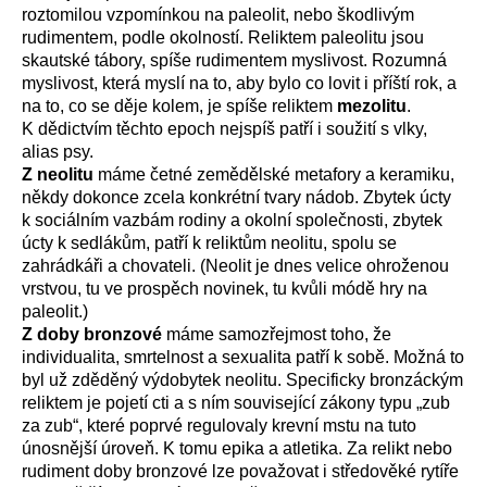
roztomilou vzpomínkou na paleolit, nebo škodlivým
rudimentem, podle okolností. Reliktem paleolitu jsou
skautské tábory, spíše rudimentem myslivost. Rozumná
myslivost, která myslí na to, aby bylo co lovit i příští rok, a
na to, co se děje kolem, je spíše reliktem
mezolitu
.
K dědictvím těchto epoch nejspíš patří i soužití s vlky,
alias psy.
Z neolitu
máme četné zemědělské metafory a keramiku,
někdy dokonce zcela konkrétní tvary nádob. Zbytek úcty
k sociálním vazbám rodiny a okolní společnosti, zbytek
úcty k sedlákům, patří k reliktům neolitu, spolu se
zahrádkáři a chovateli. (Neolit je dnes velice ohroženou
vrstvou, tu ve prospěch novinek, tu kvůli módě hry na
paleolit.)
Z doby bronzové
máme samozřejmost toho, že
individualita, smrtelnost a sexualita patří k sobě. Možná to
byl už zděděný výdobytek neolitu. Specificky bronzáckým
reliktem je pojetí cti a s ním související zákony typu „zub
za zub“, které poprvé regulovaly krevní mstu na tuto
únosnější úroveň. K tomu epika a atletika. Za relikt nebo
rudiment doby bronzové lze považovat i středověké rytíře