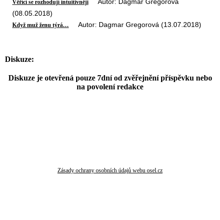
Autor: Dagmar Gregorová
Věřící se rozhodují intuitivněji
(08.05.2018)
Autor: Dagmar Gregorová (13.07.2018)
Když muž ženu týrá…
Diskuze:
Diskuze je otevřená pouze 7dní od zvěřejnění příspěvku nebo
na povolení redakce
Zásady ochrany osobních údajů webu osel.cz