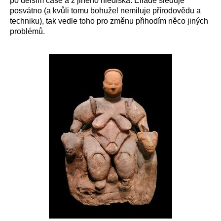
po delším čase a z jiného hlediska. Eliade sleduje
posvátno (a kvůli tomu bohužel nemiluje přírodovědu a
techniku), tak vedle toho pro změnu přihodím něco jiných
problémů.