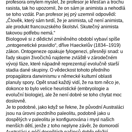
profesora omylem myslel, že profesor je křesťan a trochu
rasista, tak ho upozornil, že on sám je animista a nehodlá
se toho vzdát. Pan profesor jej prý uzemnil odpovědí:
„Člověk, který sám tvrdí, že je animista, už není animista,
ale produkt francouzského školství. Skutečný animista
takovou potřebu nemá.“
Biologové si z dědictví zmíněného období vybaví spíše
„ontogenetické pravidlo“, dříve Haeckelův (1834–1919)
zákon. Ontogeneze opakuje fylogenezi, přesněji snad: u
řady skupin živočichů najdeme zvláště v zárodečném
vývoji fáze, které nápadně reprezentují evolučně starší
stadia dané skupiny. O vědeckost tohoto předního
propagátora darwinismu v německé kulturní oblasti
planuly spory. Opět snad každý vidí, že na tom něco je,
dokonce to bylo velice heuristické (embryologie a
evoluční biologie), ale že není dobré se toho chytat moc
doslovně.
Je to podobné, jako když se řekne, že původní Australáci
jsou na úrovni pozdního paleolitu, podobně jako u
dospělých v paleolitu je konfigurována i mysl našich
menších dětí, jenže z toho neplyne závěr, že domorodí
Australáci s péčí dospělých našinců dobře přežijí