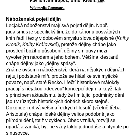
Pavilon Anthropos, Brno. Kredit:
Zde,
Wikimedia Commons.
Náboženská pojetí dějin
Lecjaká náboženství mají svá pojetí dějin. Např.
judaismus je specifický tím, že do kánonu posvátných
knih řadí i texty v dobovém smyslu slova dějepisné (
Knihy
Kronik
,
Knihy Královské
), protože dějiny chápe jako
prostředí božího působení, dějiny smlouvy mezi
vyvoleným národem a jeho bohem. Většina křesťanů
chápe dějiny jako „dějiny spásy“.
Známe ovšem i náboženství, která na nějakých dějinách
rajtují podstatně míň, protože se hlásí ke své mytické
povaze, např. staré Řecko. I řečtí historikové málokdy
pracují s nějakou „ideovou“ koncepcí dějin, a když, tak
s principem aktualismu, tedy že limitující podmínky dění
jsou v různých historických dobách skoro stejné.
Dokonce i drtivá většina řeckých filosofů (včetně třeba
Aristotela) chápe lidské dějiny velice podobně jako
přírodní dění, totiž v cyklech. Obec vzniká, rozvíjí se,
upadá a zaniká, byť ne vždy takto jednoduše a plynule po
sinusovce.