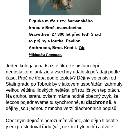
Figurka muže z tzv. šamanského
hrobu v Brně, mamutovina.
Gravettien, 27 300 let před teď. Snad
to prý byla loutka. Pavilon
Anthropos, Brno. Kredit:
Zde,
Wikimedia Commons.
Jeden kolega v nadsázce říká, že historici trpí
nedostatkem fantazie a všechny události pořádají podle
času. Proč ne třeba podle teploty? Dějiny vojenství od
Stalingradu po Tobruk by v takovém uspořádání zahrnuly
velkou většinu lidských neštěstí při rozličných teplotách.
Na druhou stranu ovšem máme hodně obecný zvyk, že
leccos pojednáváme tu synchronně, tu
diachronně
, a
dějiny jsou jednou z mnoha verzí diachronních popisů.
Obecným dějinám nerozumím vůbec, ale dějin filosofie
jsem prostudoval řadu (víc, než mi bylo milé) a dvoje