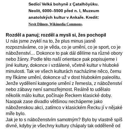
Sedící Velká bohyně z Çatalhöyüku.
Neolit, 6000–5500 před n. l, Muzeum
anatolských kultur v Ankaře. Kredit:
.
Nevit Dilmen, Wikimedia Commons
Rozděl a panuj; rozděl a mysli si, žes pochopil
U nás jsme zvyklí na to, že plus minus jasně
rozpoznáváme, co je věda, co je umění, co je sport, co je
náboženství… Dokonce to pak dál dělíme na různé obory
nebo žánry. Podle této naší orientace pak popisujeme i
jiné kultury, dokonce i vzdálené, včetně kultur v hluboké
minulosti. Tak ve všech kulturách nacházíme něco, čemu
my říkáme umění, dokonce už v dost hlubokém paleolitu.
Jenže vydělení kategorie umění z řemesla, z náboženství
nebo zábavy není samozřejmost. Reálně to udělalo
několik málo kultur, počínaje Řeckem klasické doby.
Naopak zase divadlo většinou nechápeme jako
náboženskou akci, zatímco v klasickém Řecku jí v nějaké
míře bylo.
Jak je to s náboženstvím samotným? Bylo by vlastně spíš
divné, kdyby je všechny kultury chápaly tak odděleně od