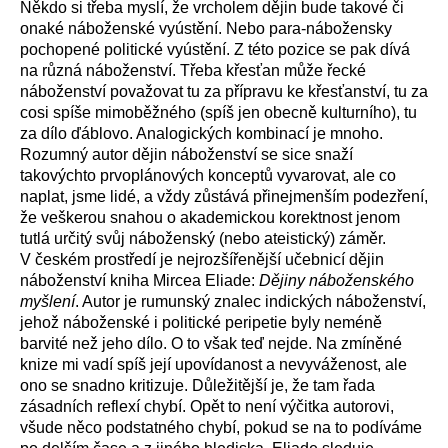
Někdo si třeba myslí, že vrcholem dějin bude takové či
onaké náboženské vyústění. Nebo para-nábožensky
pochopené politické vyústění. Z této pozice se pak dívá
na různá náboženství. Třeba křesťan může řecké
náboženství považovat tu za přípravu ke křesťanství, tu za
cosi spíše mimoběžného (spíš jen obecně kulturního), tu
za dílo ďáblovo. Analogických kombinací je mnoho.
Rozumný autor dějin náboženství se sice snaží
takovýchto prvoplánových konceptů vyvarovat, ale co
naplat, jsme lidé, a vždy zůstává přinejmenším podezření,
že veškerou snahou o akademickou korektnost jenom
tutlá určitý svůj náboženský (nebo ateistický) záměr.
V českém prostředí je nejrozšířenější učebnicí dějin
náboženství kniha Mircea Eliade:
Dějiny náboženského
myšlení
. Autor je rumunský znalec indických náboženství,
jehož náboženské i politické peripetie byly neméně
barvité než jeho dílo. O to však teď nejde. Na zmíněné
knize mi vadí spíš její upovídanost a nevyváženost, ale
ono se snadno kritizuje. Důležitější je, že tam řada
zásadních reflexí chybí. Opět to není výčitka autorovi,
všude něco podstatného chybí, pokud se na to podíváme