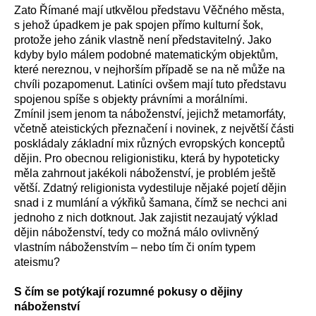
Zato Římané mají utkvělou představu Věčného města,
s jehož úpadkem je pak spojen přímo kulturní šok,
protože jeho zánik vlastně není představitelný. Jako
kdyby bylo málem podobné matematickým objektům,
které nereznou, v nejhorším případě se na ně může na
chvíli pozapomenut. Latiníci ovšem mají tuto představu
spojenou spíše s objekty právními a morálními.
Zmínil jsem jenom ta náboženství, jejichž metamorfáty,
včetně ateistických přeznačení i novinek, z největší části
poskládaly základní mix různých evropských konceptů
dějin. Pro obecnou religionistiku, která by hypoteticky
měla zahrnout jakékoli náboženství, je problém ještě
větší. Zdatný religionista vydestiluje nějaké pojetí dějin
snad i z mumlání a výkřiků šamana, čímž se nechci ani
jednoho z nich dotknout. Jak zajistit nezaujatý výklad
dějin náboženství, tedy co možná málo ovlivněný
vlastním náboženstvím – nebo tím či oním typem
ateismu?
S čím se potýkají rozumné pokusy o dějiny
náboženství