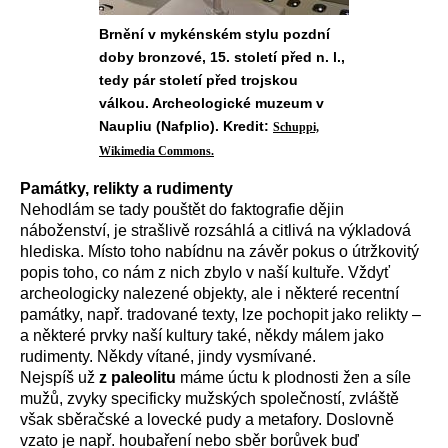
Brnění v mykénském stylu pozdní
doby bronzové, 15. století před n. l.,
tedy pár století před trojskou
válkou. Archeologické muzeum v
Naupliu (Nafplio). Kredit:
Schuppi,
Wikimedia Commons.
Památky, relikty a rudimenty
Nehodlám se tady pouštět do faktografie dějin
náboženství, je strašlivě rozsáhlá a citlivá na výkladová
hlediska. Místo toho nabídnu na závěr pokus o útržkovitý
popis toho, co nám z nich zbylo v naší kultuře. Vždyť
archeologicky nalezené objekty, ale i některé recentní
památky, např. tradované texty, lze pochopit jako relikty –
a některé prvky naší kultury také, někdy málem jako
rudimenty. Někdy vítané, jindy vysmívané.
Nejspíš už
z paleolitu
máme úctu k plodnosti žen a síle
mužů, zvyky specificky mužských společností, zvláště
však sběračské a lovecké pudy a metafory. Doslovně
vzato je např. houbaření nebo sběr borůvek buď