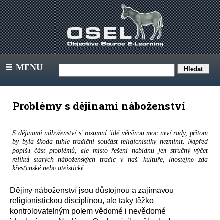
MENU
III
Problémy s dějinami náboženství
S dějinami náboženství si rozumní lidé většinou moc neví rady, přitom
by byla škoda tuhle tradiční součást religionistiky nezmínit. Napřed
popíšu část problémů, ale místo řešení nabídnu jen stručný výčet
reliktů starých náboženských tradic v naší kultuře, lhostejno zda
křesťanské nebo ateistické.
Dějiny náboženství jsou důstojnou a zajímavou
religionistickou disciplínou, ale taky těžko
kontrolovatelným polem vědomé i nevědomé