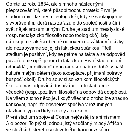
Comte už roku 1834, ale s mnoha následnými
přepracováními, které působí trochu zmatek: První je
stadium mytické (resp. teologické), kdy se spokojujeme
s vyprávěním, která nás zařazuje do společnosti a činí
svět nějak srozumitelným. Druhé je stadium metafyzické
(resp. metafyzické filosofie nebo teologické), kdy
nárokujeme jakési obecné odpovědi na základní otázky,
ale nezabýváme se jejich faktickou stránkou. Třetí
stadium je pozitivní, kdy se ptáme na fakta a za odpověď
považujeme opět jenom tu faktickou. První stadium prý
odpovídá „primitivům“ nebo rané archaické době, v naší
kultuře malým dětem (jako akceptace, přijímání potravy i
bezpečí okolí). Druhé souvisí se vznikem filosofických
škol a u nás odpovídá dospívání. Třetí stadium je
vědecké (resp. „pozitivní filosofie“) a odpovídá dospělosti.
Na všem z toho něco je, i když všechno z toho lze snadno
karikovat, např. že dospělost spočívá v rozumných
otázkách typu od kdy do kdy a co za to.
První stadium spojoval Comte nejčastěji s animismem.
Ale pozor! To prý si jednou jistý vzdělaný mladý Afričan
ve službách kteréhosi slovutného francouzského