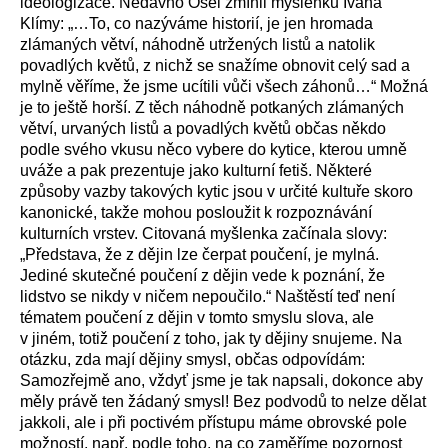
ideologizace. Nedávno Osel zmínil myšlenku Ivana
Klímy: „…To, co nazýváme historií, je jen hromada
zlámaných větví, náhodně utržených listů a natolik
povadlých květů, z nichž se snažíme obnovit celý sad a
mylně věříme, že jsme ucítili vůči všech záhonů…“ Možná
je to ještě horší. Z těch náhodně potkaných zlámaných
větví, urvaných listů a povadlých květů občas někdo
podle svého vkusu něco vybere do kytice, kterou umně
uváže a pak prezentuje jako kulturní fetiš. Některé
způsoby vazby takových kytic jsou v určité kultuře skoro
kanonické, takže mohou posloužit k rozpoznávání
kulturních vrstev. Citovaná myšlenka začínala slovy:
„Představa, že z dějin lze čerpat poučení, je mylná.
Jediné skutečné poučení z dějin vede k poznání, že
lidstvo se nikdy v ničem nepoučilo.“ Naštěstí teď není
tématem poučení z dějin v tomto smyslu slova, ale
v jiném, totiž poučení z toho, jak ty dějiny snujeme. Na
otázku, zda mají dějiny smysl, občas odpovídám:
Samozřejmě ano, vždyť jsme je tak napsali, dokonce aby
měly právě ten žádaný smysl! Bez podvodů to nelze dělat
jakkoli, ale i při poctivém přístupu máme obrovské pole
možností, např. podle toho, na co zaměříme pozornost