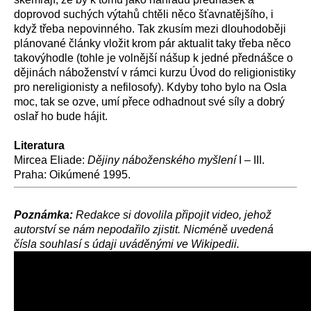
doprovod suchých výtahů chtěli něco šťavnatějšího, i
když třeba nepovinného. Tak zkusím mezi dlouhodoběji
plánované články vložit krom pár aktualit taky třeba něco
takovýhodle (tohle je volnější nášup k jedné přednášce o
dějinách náboženství v rámci kurzu Úvod do religionistiky
pro nereligionisty a nefilosofy). Kdyby toho bylo na Osla
moc, tak se ozve, umí přece odhadnout své síly a dobrý
oslař ho bude hájit.
Literatura
Mircea Eliade:
Dějiny náboženského myšlení
I – III.
Praha: Oikúmené 1995.
Poznámka:
Redakce si dovolila připojit video, jehož
autorství se nám nepodařilo zjistit. Nicméně uvedená
čísla souhlasí s údaji uváděnými ve Wikipedii.