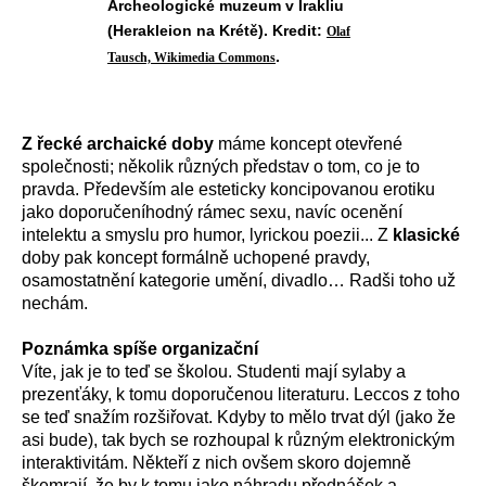
Archeologické muzeum v Irakliu
(Herakleion na Krétě). Kredit:
Olaf
.
Tausch, Wikimedia Commons
Z řecké archaické doby
máme koncept otevřené
společnosti; několik různých představ o tom, co je to
pravda. Především ale esteticky koncipovanou erotiku
jako doporučeníhodný rámec sexu, navíc ocenění
intelektu a smyslu pro humor, lyrickou poezii... Z
klasické
doby pak koncept formálně uchopené pravdy,
osamostatnění kategorie umění, divadlo… Radši toho už
nechám.
Poznámka spíše organizační
Víte, jak je to teď se školou. Studenti mají sylaby a
prezenťáky, k tomu doporučenou literaturu. Leccos z toho
se teď snažím rozšiřovat. Kdyby to mělo trvat dýl (jako že
asi bude), tak bych se rozhoupal k různým elektronickým
interaktivitám. Někteří z nich ovšem skoro dojemně
škemrají, že by k tomu jako náhradu přednášek a