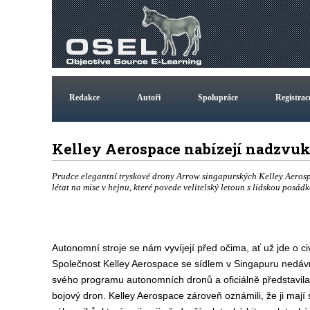
Redakce
Autoři
Spolupráce
Registrac
Kelley Aerospace nabízejí nadzvu
Prudce elegantní tryskové drony Arrow singapurských Kelley Aeros
létat na mise v hejnu, které povede velitelský letoun s lidskou posádk
Autonomní stroje se nám vyvíjejí před očima, ať už jde o ci
Společnost Kelley Aerospace se sídlem v Singapuru nedáv
svého programu autonomních dronů a oficiálně představila
bojový dron. Kelley Aerospace zároveň oznámili, že ji maj