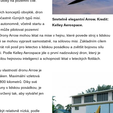
 útoky na pozemní cíle.
ých konceptů obvyklé, dron
astnit různých typů misí.
Smrtelně elegantní Arrow. Kredit:
 autonomně, včetně startu a
Kelley Aerospace.
ej může pilotovat pozemní
 Drony Arrow mohou létat na mise v hejnu, které povede stroj s lidskou
é se mohou vypravit samostatně, na sólovou misi. Základním cílem
át roli posil pro letectvo s lidskou posádkou a zvětšit bojovou sílu
šti. Podle Kelley Aerospace jde o první nadzvukový dron, který je
ou hejnovou inteligencí a schopností létat v leteckých flotilách.
u vlastností dronu Arrow je
áken. Maximální vzletová
 800 kilometrů. Díky své
uny s lidskou posádkou, je
ržený tak, aby vytvářel jen
ýt relativně nízká, podle