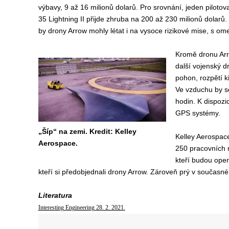
výbavy, 9 až 16 milionů dolarů. Pro srovnání, jeden piloto
35 Lightning II přijde zhruba na 200 až 230 milionů dolarů
by drony Arrow mohly létat i na vysoce rizikové mise, s o
Kromě dronu Arro
další vojenský d
pohon, rozpětí k
Ve vzduchu by s
hodin. K dispozi
GPS systémy.
„Šíp“ na zemi. Kredit: Kelley
Kelley Aerospace
Aerospace.
250 pracovních m
kteří budou oper
kteří si předobjednali drony Arrow. Zároveň prý v současné
Literatura
Interesting Engineering 28. 2. 2021.