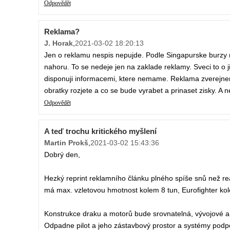
Odpovědět
Reklama?
J. Horak
,
2021-03-02 18:20:13
Jen o reklamu nespis nepujde. Podle Singapurske burzy (s
nahoru. To se nedeje jen na zaklade reklamy. Sveci to o j
disponuji informacemi, ktere nemame. Reklama zverejnena
obratky rozjete a co se bude vyrabet a prinaset zisky. A 
Odpovědět
A teď trochu kritického myšlení
Martin Prokš
,
2021-03-02 15:43:36
Dobrý den,
Hezký reprint reklamního článku plného spíše snů než rea
má max. vzletovou hmotnost kolem 8 tun, Eurofighter kol
Konstrukce draku a motorů bude srovnatelná, vývojové a 
Odpadne pilot a jeho zástavbový prostor a systémy podpory