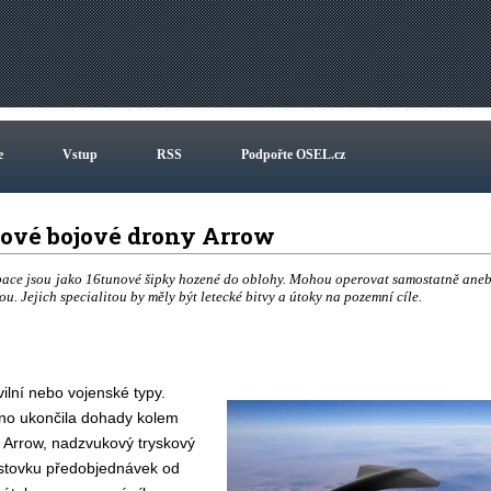
e
Vstup
RSS
Podpořte OSEL.cz
kové bojové drony Arrow
pace jsou jako 16tunové šipky hozené do oblohy. Mohou operovat samostatně ane
ou. Jejich specialitou by měly být letecké bitvy a útoky na pozemní cíle.
vilní nebo vojenské typy.
no ukončila dohady kolem
 Arrow, nadzvukový tryskový
í stovku předobjednávek od