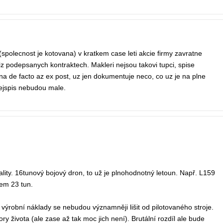
polecnost je kotovana) v kratkem case leti akcie firmy zavratne
iz podepsanych kontraktech. Makleri nejsou takovi tupci, spise
 de facto az ex post, uz jen dokumentuje neco, co uz je na plne
nejspis nebudou male.
lity. 16tunový bojový dron, to už je plnohodnotný letoun. Např. L159
em 23 tun.
výrobní náklady se nebudou významněji lišit od pilotovaného stroje.
 života (ale zase až tak moc jich není). Brutální rozdíl ale bude