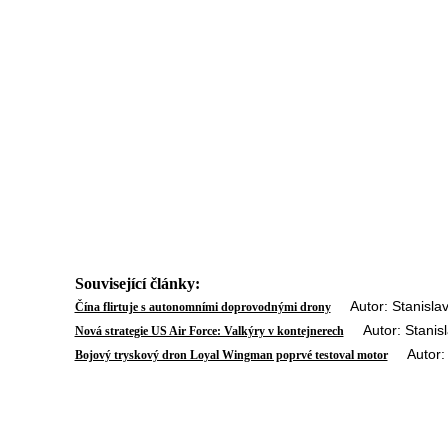
Související články:
Autor: Stanislav
Čína flirtuje s autonomními doprovodnými drony
Autor: Stanisla
Nová strategie US Air Force: Valkýry v kontejnerech
Autor: S
Bojový tryskový dron Loyal Wingman poprvé testoval motor