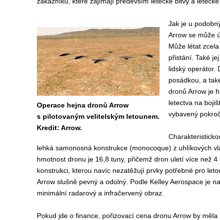
zákazníků, které zajímají především letecké bitvy a letecké
Jak je u podobn
Arrow se může úč
Může létat zcela
přistání. Také j
lidský operátor.
posádkou, a tak
dronů Arrow je hr
letectva na boji
Operace hejna dronů Arrow
vybavený pokročil
s pilotovaným velitelským letounem.
Kredit: Arrow.
Charakteristicko
lehká samonosná konstrukce (monocoque) z uhlíkových vl
hmotnost dronu je 16,8 tuny, přičemž dron uletí více než 4
konstrukci, kterou navíc nezatěžují prvky potřebné pro leto
Arrow slušně pevný a odolný. Podle Kelley Aerospace je nav
minimální radarový a infračervený obraz.
Pokud jde o finance, pořizovací cena dronu Arrow by měla b