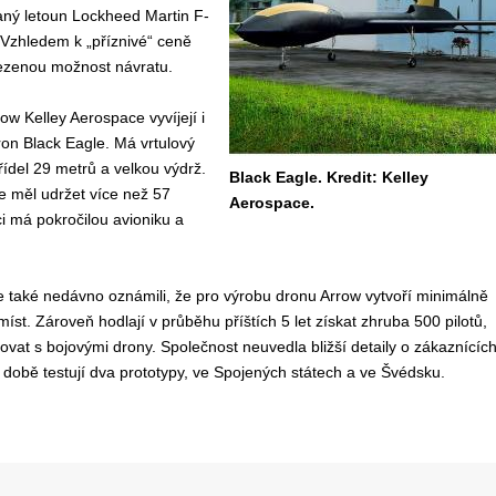
vaný letoun Lockheed Martin F-
. Vzhledem k „příznivé“ ceně
mezenou možnost návratu.
w Kelley Aerospace vyvíjejí i
ron Black Eagle. Má vrtulový
řídel 29 metrů a velkou výdrž.
Black Eagle. Kredit: Kelley
e měl udržet více než 57
Aerospace.
ci má pokročilou avioniku a
 také nedávno oznámili, že pro výrobu dronu Arrow vytvoří minimálně
íst. Zároveň hodlají v průběhu příštích 5 let získat zhruba 500 pilotů,
ovat s bojovými drony. Společnost neuvedla bližší detaily o zákaznících
 době testují dva prototypy, ve Spojených státech a ve Švédsku.