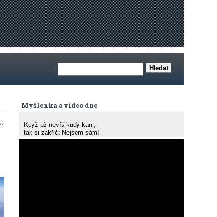
Myšlenka a video dne
bo
Když už nevíš kudy kam,
tak si zakřič: Nejsem sám!