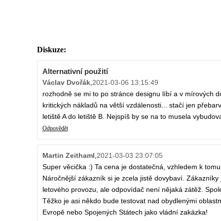
Diskuze:
Alternativní použití
Václav Dvořák
,
2021-03-06 13:15:49
rozhodně se mi to po stránce designu líbí a v mírových d
kritických nákladů na větší vzdálenosti... stačí jen přebar
letiště A do letiště B. Nejspíš by se na to musela vybudov
Odpovědět
Martin Zeithaml
,
2021-03-03 23:07:05
Super věcička :) Ta cena je dostatečná, vzhledem k tomu 
Náročnější zákazník si je zcela jistě dovybaví. Zákazníky 
letového provozu, ale odpovídač není nějaká zátěž. Spole
Těžko je asi někdo bude testovat nad obydlenými oblastmi.
Evropě nebo Spojených Státech jako vládní zakázka!