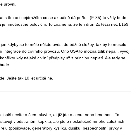
é úrovni.
 s tím asi nejdražším co se aktuálně dá pořídit (F-35) to vždy bude
rá je hmotnostně poloviční. To znamená, že ten dron 2x těžší než L159
 jen kdyby se to mělo někde uvést do běžné služby, tak by to muselo
ní integrace do civilního provozu. Ono USA to možná tolik nepálí, vývoj
nfliktu kdy nějaké civilní předpisy už z principu neplatí. Ale tady se
ebude.
e. Ještě tak 10 let určitě ne.
ejspíš nevíte o čem mluvíte, ať již jde o cenu, nebo hmotnost. To
edstavují v odstranění kopkitu, ale jde o neskutečně mnoho záložních
elu (posilovače, generátory kyslíku, dusiku, bezpečnostní prvky v