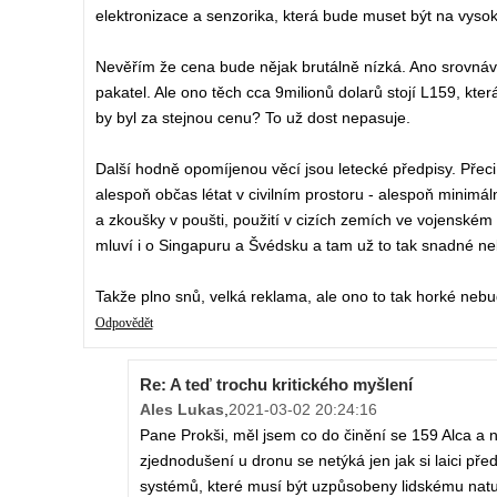
elektronizace a senzorika, která bude muset být na vysok
Nevěřím že cena bude nějak brutálně nízká. Ano srovnávat
pakatel. Ale ono těch cca 9milionů dolarů stojí L159, kte
by byl za stejnou cenu? To už dost nepasuje.
Další hodně opomíjenou věcí jsou letecké předpisy. Přeci
alespoň občas létat v civilním prostoru - alespoň minimál
a zkoušky v poušti, použití v cizích zemích ve vojenském ko
mluví i o Singapuru a Švédsku a tam už to tak snadné n
Takže plno snů, velká reklama, ale ono to tak horké nebud
Odpovědět
Re: A teď trochu kritického myšlení
Ales Lukas
,
2021-03-02 20:24:16
Pane Prokši, měl jsem co do činění se 159 Alca a n
zjednodušení u dronu se netýká jen jak si laici př
systémů, které musí být uzpůsobeny lidskému natur