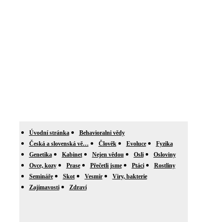
Úvodní stránka
Behavioralni vědy
Česká a slovenská vě…
Člověk
Evoluce
Fyzika
Genetika
Kabinet
Nejen vědou
Osli
Osloviny
Ovce, kozy
Prase
Přečetli jsme
Ptáci
Rostliny
Semináře
Skot
Vesmír
Viry, bakterie
Zajímavosti
Zdraví