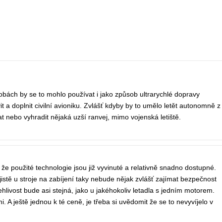
obách by se to mohlo používat i jako způsob ultrarychlé dopravy
vit a doplnit civilní avioniku. Zvlášť kdyby by to umělo letět autonomně z
at nebo vyhradit nějaká uzší ranvej, mimo vojenská letiště.
že použité technologie jsou již vyvinuté a relativně snadno dostupné.
jistě u stroje na zabíjení taky nebude nějak zvlášť zajímat bezpečnost
hlivost bude asi stejná, jako u jakéhokoliv letadla s jedním motorem.
 A ještě jednou k té ceně, je třeba si uvědomit že se to nevyvíjelo v