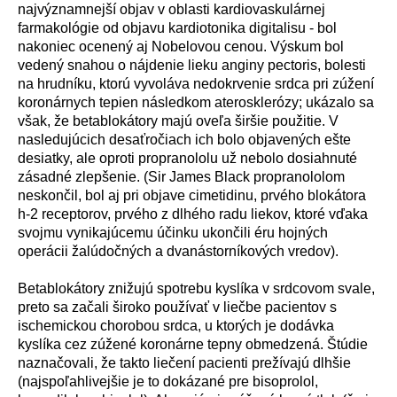
najv
ý
znamnejš
í
objav v oblasti kardiovaskul
á
rnej
farmakol
ó
gie od objavu kardiotonika digitalisu - bol
nakoniec ocenen
ý
aj Nobelovou cenou. V
ý
skum bol
veden
ý
snahou o n
á
jdenie lieku anginy pectoris, bolesti
na hrudn
í
ku, ktor
ú
vyvol
á
va nedokrvenie srdca pri z
ú
žen
í
koron
á
rnych tepien n
á
sledkom ateroskler
ó
zy; uk
á
zalo sa
však, že betablok
á
tory maj
ú
oveľa širšie použitie. V
nasleduj
ú
cich desaťročiach ich bolo objaven
ý
ch ešte
desiatky, ale oproti propranololu už nebolo dosiahnut
é
z
á
sadn
é
zlepšenie. (Sir James Black propranololom
neskončil, bol aj pri objave cimetidinu, prv
é
ho blok
á
tora
h-2 receptorov, prv
é
ho z dlh
é
ho radu liekov, ktor
é
vďaka
svojmu vynikaj
ú
cemu
ú
činku ukončili
é
ru hojn
ý
ch
oper
á
cii žal
ú
dočn
ý
ch a dvan
á
storn
í
kov
ý
ch vredov).
Betablok
á
tory znižuj
ú
spotrebu kysl
í
ka v srdcovom svale,
preto sa začali široko použ
í
vať v liečbe pacientov s
ischemickou chorobou srdca, u ktor
ý
ch je dod
á
vka
kysl
í
ka cez z
ú
žen
é
koron
á
rne tepny obmedzen
á
. Št
ú
die
naznačovali, že takto liečen
í
pacienti prež
í
vaj
ú
dlhšie
(najspoľahlivejšie je to dok
á
zan
é
pre bisoprolol,