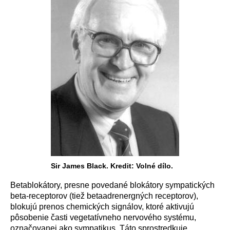
Sir James Black. Kredit: Volné dílo.
Betablok
á
tory, presne povedan
é
blok
á
tory sympatick
ý
ch
beta-receptorov (tiež betaadrenergn
ý
ch receptorov),
blokuj
ú
prenos chemick
ý
ch sign
á
lov, ktor
é
aktivuj
ú
p
ô
sobenie časti vegetat
í
vneho nervov
é
ho syst
é
mu,
označovanej ako sympatikus. T
á
to sprostredkuje