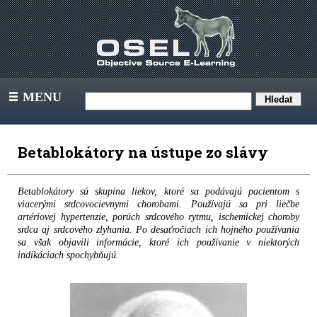
MENU
III
Betablokátory na ústupe zo slávy
Betablokátory sú skupina liekov, ktoré sa podávajú pacientom s
viacerými srdcovocievnymi chorobami. Používajú sa pri liečbe
artériovej hypertenzie, porúch srdcového rytmu, ischemickej choroby
srdca aj srdcového zlyhania. Po desaťročiach ich hojného používania
sa však objavili informácie, ktoré ich používanie v niektorých
indikáciach spochybňujú.