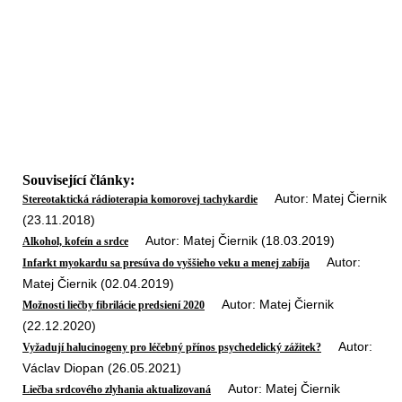
Související články:
Autor: Matej Čiernik
Stereotaktická rádioterapia komorovej tachykardie
(23.11.2018)
Autor: Matej Čiernik (18.03.2019)
Alkohol, kofeín a srdce
Autor:
Infarkt myokardu sa presúva do vyššieho veku a menej zabíja
Matej Čiernik (02.04.2019)
Autor: Matej Čiernik
Možnosti liečby fibrilácie predsiení 2020
(22.12.2020)
Autor:
Vyžadují halucinogeny pro léčebný přínos psychedelický zážitek?
Václav Diopan (26.05.2021)
Autor: Matej Čiernik
Liečba srdcového zlyhania aktualizovaná