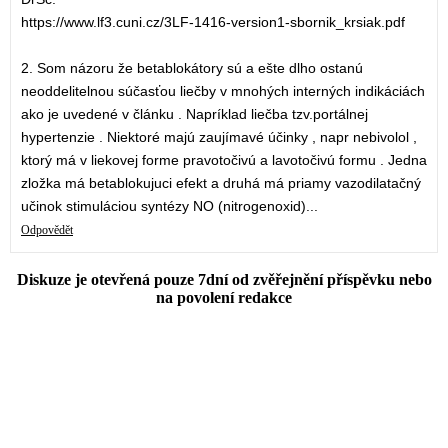
https://www.lf3.cuni.cz/3LF-1416-version1-sbornik_krsiak.pdf
2. Som názoru že betablokátory sú a ešte dlho ostanú
neoddelitelnou súčasťou liečby v mnohých interných indikáciách
ako je uvedené v článku . Napríklad liečba tzv.portálnej
hypertenzie . Niektoré majú zaujímavé účinky , napr nebivolol ,
ktorý má v liekovej forme pravotočivú a lavotočivú formu . Jedna
zložka má betablokujuci efekt a druhá má priamy vazodilatačný
učinok stimuláciou syntézy NO (nitrogenoxid)...
Odpovědět
Diskuze je otevřená pouze 7dní od zvěřejnění příspěvku nebo
na povolení redakce