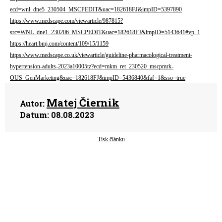
ecd=wnl_dne5_230504_MSCPEDIT&uac=182618FJ&impID=5397890
https://www.medscape.com/viewarticle/987815?
src=WNL_dne1_230206_MSCPEDIT&uac=182618FJ&impID=5143641#vp_1
https://heart.bmj.com/content/109/15/1159
https://www.medscape.co.uk/viewarticle/guideline-pharmacological-treatment-
hypertension-adults-2023a10005tz?ecd=mkm_ret_230520_mscpmrk-
OUS_GenMarketing&uac=182618FJ&impID=5436840&faf=1&sso=true
Matej Čiernik
Autor:
Datum:
08.08.2023
Tisk článku