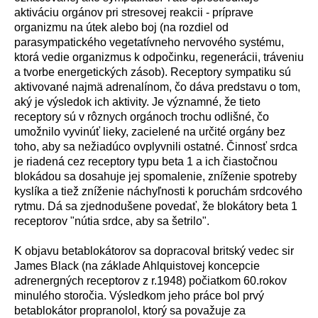
aktiv
á
ciu org
á
nov pri stresovej reakcii - pr
í
prave
organizmu na
ú
tek alebo boj (na rozdiel od
parasympatick
é
ho vegetat
í
vneho nervov
é
ho syst
é
mu,
ktor
á
vedie organizmus k odpočinku, regener
á
cii, tr
á
veniu
a tvorbe energetick
ý
ch z
á
sob). Receptory sympatiku s
ú
aktivovan
é
najm
ä
adrenal
í
nom, čo d
á
va predstavu o tom,
ak
ý
je v
ý
sledok ich aktivity. Je v
ý
znamn
é
, že tieto
receptory s
ú
v r
ô
znych org
á
noch trochu odlišn
é
, čo
umožnilo vyvin
ú
ť lieky, zacielen
é
na určit
é
org
á
ny bez
toho, aby sa nežiad
ú
co ovplyvnili ostatn
é
. Činnosť srdca
je riaden
á
cez receptory typu beta 1 a ich čiastočnou
blok
á
dou sa dosahuje jej spomalenie, zn
í
ženie spotreby
kysl
í
ka a tiež zn
í
ženie n
á
chyľnosti k poruch
á
m srdcov
é
ho
rytmu. D
á
sa zjednodušene povedať, že blok
á
tory beta 1
receptorov "n
ú
tia srdce, aby sa šetrilo".
K objavu betablok
á
torov sa dopracoval britsk
ý
vedec sir
James Black (na z
á
klade Ahlquistovej koncepcie
adrenergn
ý
ch receptorov z r.1948) počiatkom 60.rokov
minul
é
ho storočia. V
ý
sledkom jeho pr
á
ce bol prv
ý
betablok
á
tor propranolol, ktor
ý
sa považuje za