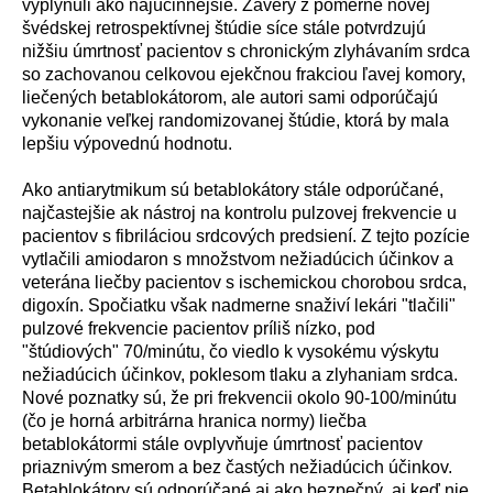
vyplynuli ako naj
ú
činnejšie. Z
á
very z pomerne novej
šv
é
dskej retrospekt
í
vnej št
ú
die s
í
ce st
á
le potvrdzuj
ú
nižšiu
ú
mrtnosť pacientov s chronick
ý
m zlyh
á
van
í
m srdca
so zachovanou celkovou ejekčnou frakciou ľavej komory,
liečen
ý
ch betablok
á
torom, ale autori sami odpor
ú
čaj
ú
vykonanie veľkej randomizovanej št
ú
die, ktor
á
by mala
lepšiu v
ý
povedn
ú
hodnotu.
Ako antiarytmikum s
ú
betablok
á
tory st
á
le odpor
ú
čan
é
,
najčastejšie ak n
á
stroj na kontrolu pulzovej frekvencie u
pacientov s fibril
á
ciou srdcov
ý
ch predsien
í
. Z tejto poz
í
cie
vytlačili amiodaron s množstvom nežiad
ú
cich
ú
činkov a
veter
á
na liečby pacientov s ischemickou chorobou srdca,
digox
í
n. Spočiatku však nadmerne snaživ
í
lek
á
ri "tlačili"
pulzov
é
frekvencie pacientov pr
í
liš n
í
zko, pod
"št
ú
diov
ý
ch" 70/min
ú
tu, čo viedlo k vysok
é
mu v
ý
skytu
nežiad
ú
cich
ú
činkov, poklesom tlaku a zlyhaniam srdca.
Nov
é
poznatky s
ú
, že pri frekvencii okolo 90-100/min
ú
tu
(čo je horn
á
arbitr
á
rna hranica normy) liečba
betablok
á
tormi st
á
le ovplyvňuje
ú
mrtnosť pacientov
priazniv
ý
m smerom a bez čast
ý
ch nežiad
ú
cich
ú
činkov.
Betablok
á
tory s
ú
odpor
ú
čan
é
aj ako bezpečn
ý
, aj keď nie