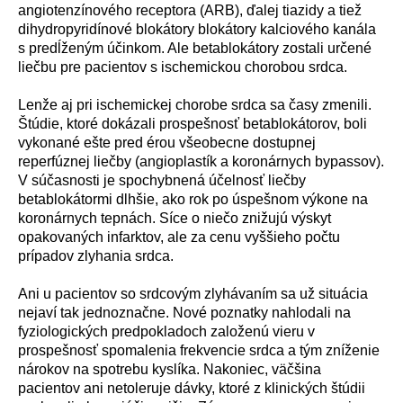
angiotenz
í
nov
é
ho receptora (ARB), ďalej tiazidy a tiež
dihydropyrid
í
nov
é
blok
á
tory blok
á
tory kalciov
é
ho kan
á
la
s predĺžen
ý
m
ú
činkom. Ale betablok
á
tory zostali určen
é
liečbu pre pacientov s ischemickou chorobou srdca.
Lenže aj pri ischemickej chorobe srdca sa časy zmenili.
Št
ú
die, ktor
é
dok
á
zali prospešnosť betablok
á
torov, boli
vykonan
é
ešte pred
é
rou všeobecne dostupnej
reperf
ú
znej liečby (angioplast
í
k a koron
á
rnych bypassov).
V s
ú
časnosti je spochybnen
á
ú
čelnosť liečby
betablok
á
tormi dlhšie, ako rok po
ú
spešnom v
ý
kone na
koron
á
rnych tepn
á
ch. S
í
ce o niečo znižuj
ú
v
ý
skyt
opakovan
ý
ch infarktov, ale za cenu vyššieho počtu
pr
í
padov zlyhania srdca.
Ani u pacientov so srdcov
ý
m zlyh
á
van
í
m sa už situ
á
cia
nejav
í
tak jednoznačne. Nov
é
poznatky nahlodali na
fyziologick
ý
ch predpokladoch založen
ú
vieru v
prospešnosť spomalenia frekvencie srdca a t
ý
m zn
í
ženie
n
á
rokov na spotrebu kysl
í
ka. Nakoniec, v
ä
čšina
pacientov ani netoleruje d
á
vky, ktor
é
z klinick
ý
ch št
ú
dii