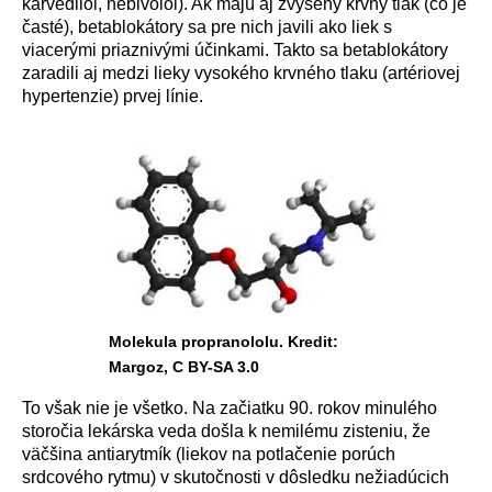
karvedilol, nebivolol). Ak maj
ú
aj zv
ý
šen
ý
krvn
ý
tlak (čo je
čast
é
), betablok
á
tory sa pre nich javili ako liek s
viacer
ý
mi priazniv
ý
mi
ú
činkami. Takto sa betablok
á
tory
zaradili aj medzi lieky vysok
é
ho krvn
é
ho tlaku (art
é
riovej
hypertenzie) prvej l
í
nie.
Molekula propranololu. Kredit:
Margoz, C BY-SA 3.0
To však nie je všetko. Na začiatku 90. rokov minul
é
ho
storočia lek
á
rska veda došla k nemil
é
mu zisteniu, že
v
ä
čšina antiarytm
í
k (liekov na potlačenie por
ú
ch
srdcov
é
ho rytmu) v skutočnosti v d
ô
sledku nežiad
ú
cich