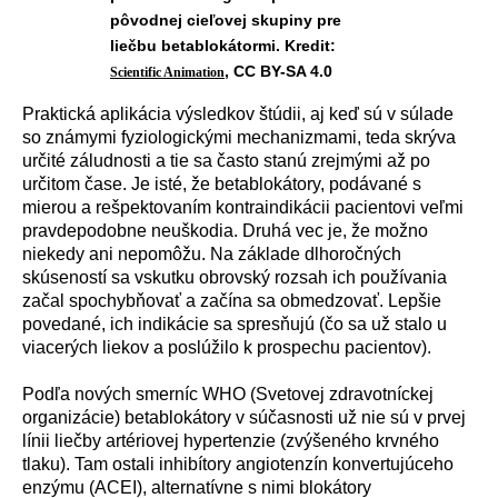
pôvodnej cieľovej skupiny pre
liečbu betablokátormi. Kredit:
, CC BY-SA 4.0
Scientific Animation
Praktick
á
aplik
á
cia v
ý
sledkov št
ú
dii, aj keď s
ú
v s
ú
lade
so zn
á
mymi fyziologick
ý
mi mechanizmami, teda skr
ý
va
určit
é
z
á
ludnosti a tie sa často stan
ú
zrejm
ý
mi až po
určitom čase. Je ist
é
, že betablok
á
tory, pod
á
van
é
s
mierou a rešpektovan
í
m kontraindik
á
cii pacientovi veľmi
pravdepodobne neuškodia. Druh
á
vec je, že možno
niekedy ani nepom
ô
žu. Na z
á
klade dlhoročn
ý
ch
sk
ú
senost
í
sa vskutku obrovsk
ý
rozsah ich použ
í
vania
začal spochybňovať a zač
í
na sa obmedzovať. Lepšie
povedan
é
, ich indik
á
cie sa spresňuj
ú
(čo sa už stalo u
viacer
ý
ch liekov a posl
ú
žilo k prospechu pacientov).
Podľa nov
ý
ch smern
í
c WHO (Svetovej zdravotn
í
ckej
organiz
á
cie) betablok
á
tory v s
ú
časnosti už nie s
ú
v prvej
l
í
nii liečby art
é
riovej hypertenzie (zv
ý
šen
é
ho krvn
é
ho
tlaku). Tam ostali inhib
í
tory angiotenz
í
n konvertuj
ú
ceho
enz
ý
mu (ACEI), alternat
í
vne s nimi blok
á
tory