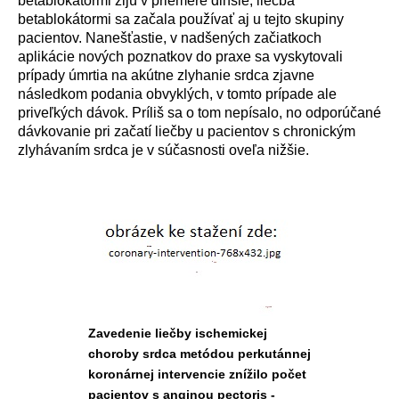
betablok
á
tormi žij
ú
v priemere dlhšie, liečba
betablok
á
tormi sa začala použ
í
vať aj u tejto skupiny
pacientov. Nanešťastie, v nadšen
ý
ch začiatkoch
aplik
á
cie nov
ý
ch poznatkov do praxe sa vyskytovali
pr
í
pady
ú
mrtia na ak
ú
tne zlyhanie srdca zjavne
n
á
sledkom podania obvykl
ý
ch, v tomto pr
í
pade ale
priveľk
ý
ch d
á
vok. Pr
í
liš sa o tom nep
í
salo, no odpor
ú
čan
é
d
á
vkovanie pri začat
í
liečby u pacientov s chronick
ý
m
zlyhávaním srdca je v s
ú
časnosti oveľa nižšie.
Zavedenie liečby ischemickej
choroby srdca metódou perkutánnej
koronárnej intervencie znížilo počet
pacientov s anginou pectoris -