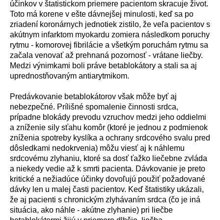
ú
činkov v štatistickom priemere pacientom skracuje život.
Toto m
á
korene v ešte d
á
vnejšej minulosti, keď sa po
zriaden
í
koron
á
rnych jednotiek zistilo, že veľa pacientov s
ak
ú
tnym infarktom myokardu zomiera n
á
sledkom poruchy
rytmu - komorovej fibril
á
cie a všetk
ý
m poruch
á
m rytmu sa
začala venovať až prehnan
á
pozornosť - vr
á
tane liečby.
Medzi v
ý
nimkami boli pr
á
ve betablok
á
tory a stali sa aj
uprednostňovan
ý
m antiarytmikom.
Pred
á
vkovanie betablok
á
torov však m
ô
že byť aj
nebezpečn
é
. Pr
í
lišn
é
spomalenie činnosti srdca,
pr
í
padne blok
á
dy prevodu vzruchov medzi jeho oddielmi
a zn
í
ženie sily sťahu kom
ô
r (ktor
é
je jednou z podmienok
zn
í
ženia spotreby kysl
í
ka a ochrany srdcov
é
ho svalu pred
d
ô
sledkami nedokrvenia) m
ô
žu viesť aj k n
á
hlemu
srdcov
é
mu zlyhaniu, ktor
é
sa dosť ťažko liečebne zvl
á
da
a niekedy vedie až k smrti pacienta. D
á
vkovanie je preto
kritick
é
a nežiad
ú
ce
ú
činky dovoľuj
ú
použiť požadovan
é
d
á
vky len u malej časti pacientov. Keď štatistiky uk
á
zali,
že aj pacienti s chronick
ý
m zlyh
á
van
í
m srdca (čo je in
á
situ
á
cia, ako n
á
hle - ak
ú
tne zlyhanie) pri liečbe