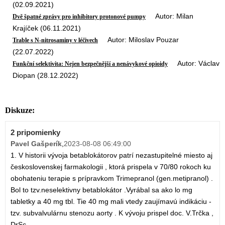
(02.09.2021)
Autor: Milan
Dvě špatné zprávy pro inhibitory protonové pumpy
Krajíček (06.11.2021)
Autor: Miloslav Pouzar
Trable s N-nitrosaminy v léčivech
(22.07.2022)
Autor: Václav
Funkční selektivita: Nejen bezpečnější a nenávykové opioidy
Diopan (28.12.2022)
Diskuze:
2 pripomienky
Pavel Gašperík
,
2023-08-08 06:49:00
1. V historii vývoja betablokátorov patrí nezastupitelné miesto aj
československej farmakologii , ktorá prispela v 70/80 rokoch ku
obohateniu terapie s prípravkom Trimepranol (gen.metipranol) .
Bol to tzv.neselektivny betablokátor .Vyrábal sa ako lo mg
tabletky a 40 mg tbl. Tie 40 mg mali vtedy zaujímavú indikáciu -
tzv. subvalvulárnu stenozu aorty . K vývoju prispel doc. V.Trčka ,
DrSc.