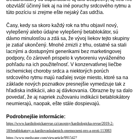
obzvl
á
šť
ú
činn
ý
liek aj na in
é
poruchy srdcov
é
ho rytmu a
t
ú
to poz
í
ciu si zrejme ešte nejak
ý
čas udržia.
Časy, kedy sa skoro každ
ý
rok na trhu objavil nov
ý
,
vylepšen
ý
alebo údajne vylepšený betablok
á
tor, s
ú
d
á
vno minulosťou a zd
á
sa, že v
ý
voj liekov tejto skupiny
je zatiaľ ukončen
ý
. Mnoh
é
zmizli z trhu, ostatn
é
sa stali
lacn
ý
mi a dostupn
ý
mi generikami bez marketingovej
podpory, čo z
á
roveň prispelo k vytvoreniu vyv
á
žen
é
ho
pohľadu na ich použiteľnosť. V konzervat
í
vnej liečbe
ischemickej choroby srdca a niektor
ý
ch por
ú
ch
srdcov
é
ho rytmu maj
ú
naďalej svoje miesto, ktor
é
sa na
z
á
klade nov
ý
ch poznatkov presnejšie vymedzuje tak z
hľadiska indik
á
cii, ako aj d
á
vkovania. Obrazne by sa dalo
povedať, že aj napriek zužovaniu indik
á
cii betablok
á
tory
neumieraj
ú
, naopak, ešte st
á
le dospievaj
ú
.
Podrobnejšie informácie:
https://www.kardiologickarevue.cz/casopisy/kardiologicka-revue/2019-2-
18/betablokatory-u-kardiovaskularnich-onemocneni-pro-a-proti-113083
https://www.medscape.com/viewarticle/991542?