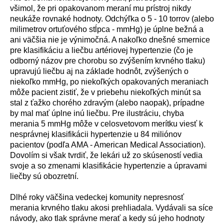
všimol, že pri opakovanom meran
í
mu pr
í
stroj nikdy
neuk
á
že rovnak
é
hodnoty. Odchýľka o 5 - 10 torrov (alebo
milimetrov ortuťov
é
ho stĺpca - mmHg) je
ú
plne bežn
á
a
ani v
ä
čšia nie je v
ý
nimočn
á
. A nakoľko dnešn
é
smernice
pre klasifik
á
ciu a liečbu art
é
riovej hypertenzie (čo je
odborn
ý
n
á
zov pre chorobu so zv
ý
šen
í
m krvn
é
ho tlaku)
upravuj
ú
liečbu aj na z
á
klade hodn
ô
t, zv
ý
šen
ý
ch o
niekoľko mmHg, po niekoľk
ý
ch opakovan
ý
ch meraniach
m
ô
že pacient zistiť, že v priebehu niekoľk
ý
ch min
ú
t sa
stal z ťažko chor
é
ho zdrav
ý
m (alebo naopak), pr
í
padne
by mal mať
ú
plne in
ú
liečbu. Pre ilustr
á
ciu, chyba
merania 5 mmHg m
ô
že v celosvetovom mer
í
tku viesť k
nespr
á
vnej klasifik
á
cii hypertenzie u 84 mili
ó
nov
pacientov (podľa AMA - American Medical Association).
Dovol
í
m si však tvrdiť, že lek
á
ri už zo skúseností vedia
svoje a so zmenami klasifik
á
cie hypertenzie a
ú
pravami
liečby s
ú
obozretn
í
.
Dlh
é
roky v
ä
čšina vedeckej komunity nepresnosť
merania krvn
é
ho tlaku akosi prehliadala. Vyd
á
vali sa s
í
ce
n
á
vody, ako tlak spr
á
vne merať a kedy s
ú
jeho hodnoty