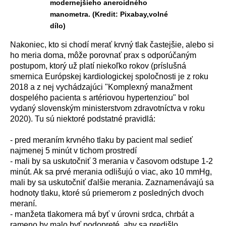
modernejšieho aneroidného
manometra. (Kredit: Pixabay,volné
dílo)
Nakoniec, kto si chod
í
merať krvn
ý
tlak častejšie, alebo si
ho meria doma, m
ô
že porovnať prax s odpor
ú
čan
ý
m
postupom, ktor
ý
už plat
í
niekoľko rokov (pr
í
slušn
á
smernica Eur
ó
pskej kardiologickej spoločnosti je z roku
2018 a z nej vych
á
dzaj
ú
ci "
Komplexný mana
žment
dospelého pacienta s artériovou hypertenziou" bol
vydan
ý
slovensk
ý
m ministerstvom zdravotn
í
ctva v roku
2020). Tu s
ú
niektor
é
podstatn
é
pravidl
á
:
- pred meran
í
m krvn
é
ho tlaku by pacient mal sedieť
najmenej 5 min
ú
t v tichom prostred
í
- mali by sa uskutočniť 3 merania v časovom odstupe 1-2
min
ú
t. Ak sa
prvé
merania odlišuj
ú
o viac, ako 10 mmHg,
mali by sa uskutočniť ďalšie merania. Zaznamen
á
vaj
ú
sa
hodnoty tlaku, ktor
é
s
ú
priemerom z posledn
ý
ch dvoch
meran
í
.
- manžeta tlakomera m
á
byť v
ú
rovni srdca, chrb
á
t a
rameno by malo byť podopret
é
, aby sa predišlo