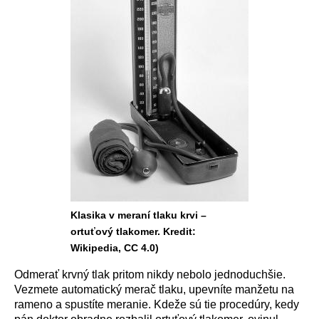
Klasika v meraní tlaku krvi –
ortuťový tlakomer. Kredit:
Wikipedia, CC 4.0)
Odmerať krvn
ý
tlak pritom nikdy nebolo jednoduchšie.
Vezmete automatick
ý
merač tlaku, upevn
í
te manžetu na
rameno a spust
í
te meranie. Kdeže s
ú
tie proced
ú
ry, kedy