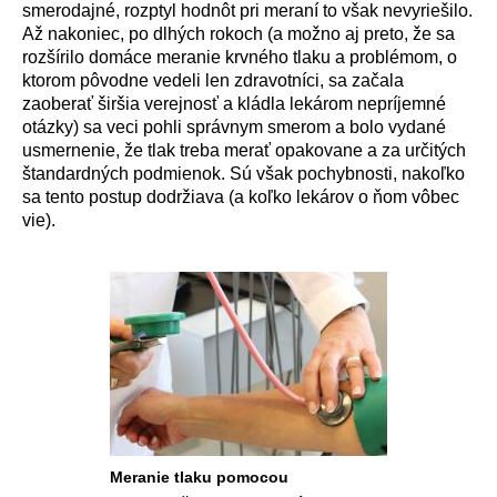
smerodajné
, rozptyl hodn
ô
t pri meran
í
to však nevyriešilo.
Až nakoniec, po dlh
ý
ch rokoch (a možno aj preto, že sa
rozš
í
rilo dom
á
ce meranie krvn
é
ho tlaku a probl
é
mom, o
ktorom p
ô
vodne vedeli len zdravotn
í
ci, sa začala
zaoberať širšia verejnosť a kl
á
dla lek
á
rom nepr
í
jemn
é
ot
á
zky) sa veci pohli spr
á
vnym smerom a bolo vydan
é
usmernenie, že tlak treba merať opakovane a za určit
ý
ch
štandardn
ý
ch podmienok. S
ú
však pochybnosti, nakoľko
sa tento postup dodržiava (a koľko lek
á
rov o ňom v
ô
bec
vie).
Meranie tlaku pomocou