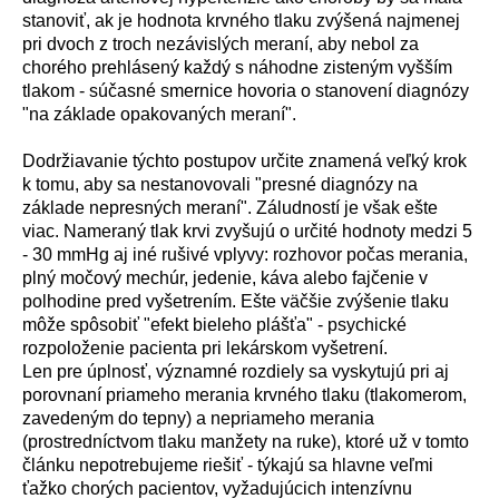
stanoviť, ak je hodnota krvn
é
ho tlaku zv
ý
šen
á
najmenej
pri dvoch z troch nez
á
visl
ý
ch meran
í
, aby nebol za
chor
é
ho prehl
á
sen
ý
každ
ý
s n
á
hodne zisten
ý
m vyšš
í
m
tlakom - s
ú
časn
é
smernice hovoria o stanoven
í
diagn
ó
zy
"na z
á
klade opakovan
ý
ch meran
í
".
Dodržiavanie t
ý
chto postupov určite znamen
á
veľk
ý
krok
k tomu, aby sa nestanovovali "presn
é
diagn
ó
zy na
z
á
klade nepresn
ý
ch meran
í
". Z
á
ludnost
í
je však ešte
viac. Nameran
ý
tlak krvi zvyšuj
ú
o určit
é
hodnoty medzi 5
- 30 mmHg aj in
é
rušiv
é
vplyvy: rozhovor počas merania,
pln
ý
močov
ý
mech
ú
r, jedenie, k
á
va alebo fajčenie v
polhodine pred vyšetren
í
m. Ešte v
ä
čšie zv
ý
šenie tlaku
m
ô
že sp
ô
sobiť "efekt bieleho pl
á
šťa" - psychick
é
rozpoloženie pacienta pri lek
á
rskom vyšetren
í
.
Len pre
ú
plnosť, v
ý
znamn
é
rozdiely sa vyskytuj
ú
pri aj
porovnan
í
priameho merania krvn
é
ho tlaku (tlakomerom,
zaveden
ý
m do tepny) a nepriameho merania
(prostredn
í
ctvom tlaku manžety na ruke), ktor
é
už v tomto
čl
á
nku nepotrebujeme riešiť - t
ý
kaj
ú
sa hlavne veľmi
ťažko chor
ý
ch pacientov, vyžaduj
ú
cich intenz
í
vnu