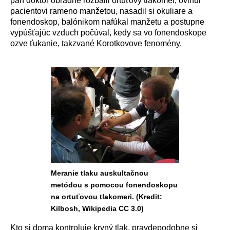
p
á
n doktor obradne rozbalil ortuťov
ý
tlakomer, ovinul
pacientovi rameno manžetou, nasadil si okuliare a
fonendoskop, bal
ó
nikom naf
ú
kal manžetu a postupne
vyp
ú
šťaj
ú
c vzduch poč
ú
val, kedy sa vo fonendoskope
ozve ťukanie, takzvan
é
Korotkovove fenom
é
ny.
Meranie tlaku auskultačnou
metódou s pomocou fonendoskopu
na ortuťovou tlakomeri. (Kredit:
Kilbosh, Wikipedia CC 3.0)
Kto si doma kontroluje krvn
ý
tlak, pravdepodobne si