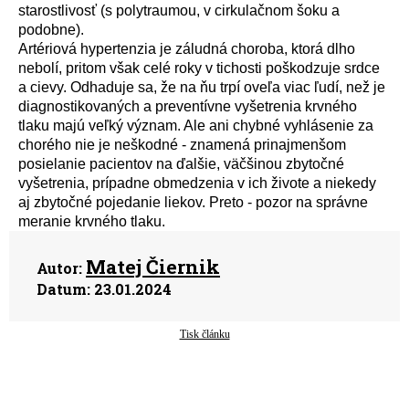
starostlivosť (s polytraumou, v cirkulačnom šoku a
podobne).
Art
é
riov
á
hypertenzia je z
á
ludn
á
choroba, ktor
á
dlho
nebol
í
, pritom však cel
é
roky v tichosti poškodzuje srdce
a cievy. Odhaduje sa, že na ňu trp
í
oveľa viac ľud
í
, než je
diagnostikovan
ý
ch a prevent
í
vne vyšetrenia krvn
é
ho
tlaku maj
ú
veľk
ý
v
ý
znam. Ale ani chybn
é
vyhl
á
senie za
chor
é
ho nie je neškodn
é
- znamen
á
prinajmenšom
posielanie pacientov na ďalšie, v
ä
čšinou zbytočn
é
vyšetrenia, pr
í
padne obmedzenia v ich živote a niekedy
aj zbytočn
é
pojedanie liekov. Preto - pozor na spr
á
vne
meranie krvn
é
ho tlaku.
Matej Čiernik
Autor:
Datum:
23.01.2024
Tisk článku