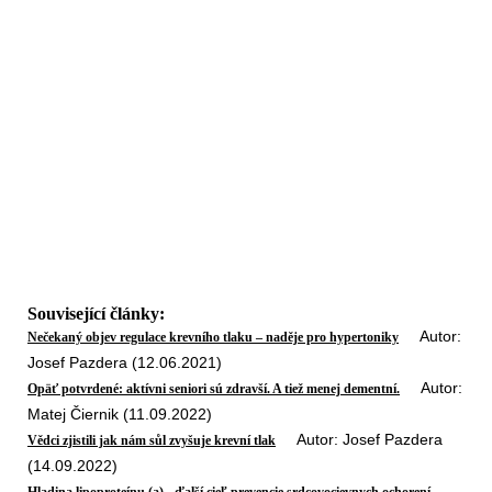
Související články:
Autor:
Nečekaný objev regulace krevního tlaku – naděje pro hypertoniky
Josef Pazdera (12.06.2021)
Autor:
Opäť potvrdené: aktívni seniori sú zdravší. A tiež menej dementní.
Matej Čiernik (11.09.2022)
Autor: Josef Pazdera
Vědci zjistili jak nám sůl zvyšuje krevní tlak
(14.09.2022)