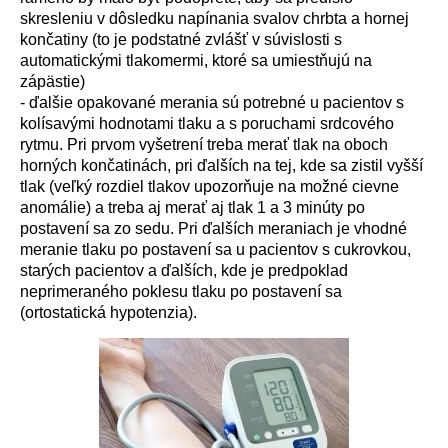
skresleniu v d
ô
sledku nap
í
nania svalov chrbta a hornej
končatiny (to je podstatné zvlášť v súvislosti s
automatickými tlakomermi, ktoré sa umiestňujú na
zápästie)
- ďalšie opakovan
é
merania s
ú
potrebn
é
u pacientov s
kol
í
sav
ý
mi hodnotami tlaku a s poruchami srdcov
é
ho
rytmu. Pri prvom vyšetren
í
treba merať tlak na oboch
horn
ý
ch končatin
á
ch, pri ďalš
í
ch na tej, kde sa zistil vyšš
í
tlak (veľk
ý
rozdiel tlakov upozorňuje na možn
é
cievne
anom
á
lie) a treba aj merať aj tlak 1 a 3 min
ú
ty po
postaven
í
sa zo sedu. Pri ďalš
í
ch meraniach je vhodn
é
meranie tlaku po postaven
í
sa u pacientov s cukrovkou,
star
ý
ch pacientov a ďalš
í
ch, kde je predpoklad
neprimeran
é
ho poklesu tlaku po postaven
í
sa
(ortostatick
á
hypotenzia).