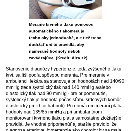
Meranie krvného tlaku pomocou
automatického tlakomera je
technicky jednoduché, ale tiež treba
dodržať určité pravidlá, aby
namerané hodnoty neboli
zavádzajúce. (Kredit: Alza.sk)
Stanovenie diagn
ó
zy hypertenzie, teda zv
ý
šen
é
ho tlaku
krvi, sa l
í
ši podľa sp
ô
sobu merania. Pre meranie v
ambulancii lek
á
ra sa stanovuje pri hodnot
á
ch nad 140/90
mmHg (teda systolick
ý
tlak nad 140 mmHg a/alebo
diastolick
ý
tlak nad 90 mmHg - pre pripomenutie,
systolick
ý
tlak je hodnota počas sťahu srdcov
ý
ch kom
ô
r,
diastolick
ý
pri ich ochabnut
í
). Pri dom
á
com meran
í
platia
hodnoty nad 135/85 mmHg a pri ambulantnom
monitorovan
í
krvn
é
ho tlaku platia samostatn
é
zložitejšie
pravidl
á
. Je vhodn
é
pripomen
ú
ť aj staršie pravidlo, že
diagn
ó
za art
é
riovej hypertenzie ako choroby by sa mala