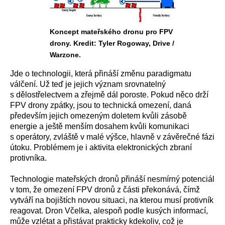
Koncept mateřského dronu pro FPV
drony. Kredit: Tyler Rogoway, Drive /
Warzone.
Jde o technologii, která přináší změnu paradigmatu
válčení. Už teď je jejich význam srovnatelný
s dělostřelectvem a zřejmě dál poroste. Pokud něco drží
FPV drony zpátky, jsou to technická omezení, daná
především jejich omezeným doletem kvůli zásobě
energie a ještě menším dosahem kvůli komunikaci
s operátory, zvláště v malé výšce, hlavně v závěrečné fázi
útoku. Problémem je i aktivita elektronických zbraní
protivníka.
Technologie mateřských dronů přináší nesmírný potenciál
v tom, že omezení FPV dronů z části překonává, čímž
vytváří na bojištích novou situaci, na kterou musí protivník
reagovat. Dron Včelka, alespoň podle kusých informací,
může vzlétat a přistávat prakticky kdekoliv, což je