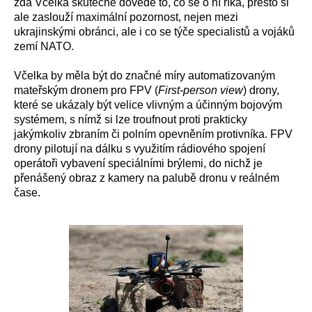
zda Včelka skutečně dovede to, co se o ní říká, přesto si
ale zaslouží maximální pozornost, nejen mezi
ukrajinskými obránci, ale i co se týče specialistů a vojáků
zemí NATO.
Včelka by měla být do značné míry automatizovaným
mateřským dronem pro FPV (
First-person view
) drony,
které se ukázaly být velice vlivným a účinným bojovým
systémem, s nímž si lze troufnout proti prakticky
jakýmkoliv zbraním či polním opevněním protivníka. FPV
drony pilotují na dálku s využitím rádiového spojení
operátoři vybavení speciálními brýlemi, do nichž je
přenášený obraz z kamery na palubě dronu v reálném
čase.