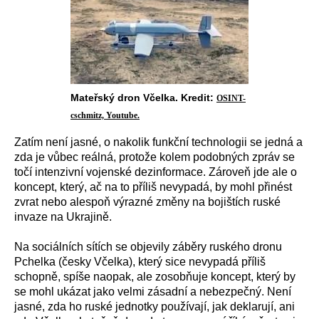
Mateřský dron Včelka. Kredit:
OSINT-
cschmitz, Youtube.
Zatím není jasné, o nakolik funkční technologii se jedná a
zda je vůbec reálná, protože kolem podobných zpráv se
točí intenzivní vojenské dezinformace. Zároveň jde ale o
koncept, který, ač na to příliš nevypadá, by mohl přinést
zvrat nebo alespoň výrazné změny na bojištích ruské
invaze na Ukrajině.
Na sociálních sítích se objevily záběry ruského dronu
Pchelka (česky Včelka), který sice nevypadá příliš
schopně, spíše naopak, ale zosobňuje koncept, který by
se mohl ukázat jako velmi zásadní a nebezpečný. Není
jasné, zda ho ruské jednotky používají, jak deklarují, ani