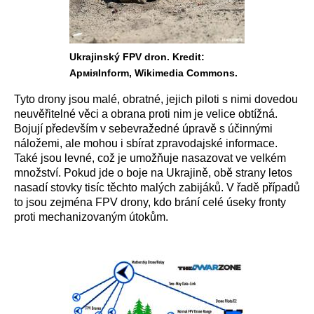
Ukrajinský FPV dron. Kredit:
АрміяInform, Wikimedia Commons.
Tyto drony jsou malé, obratné, jejich piloti s nimi dovedou
neuvěřitelné věci a obrana proti nim je velice obtížná.
Bojují především v sebevražedné úpravě s účinnými
náložemi, ale mohou i sbírat zpravodajské informace.
Také jsou levné, což je umožňuje nasazovat ve velkém
množství. Pokud jde o boje na Ukrajině, obě strany letos
nasadí stovky tisíc těchto malých zabijáků. V řadě případů
to jsou zejména FPV drony, kdo brání celé úseky fronty
proti mechanizovaným útokům.