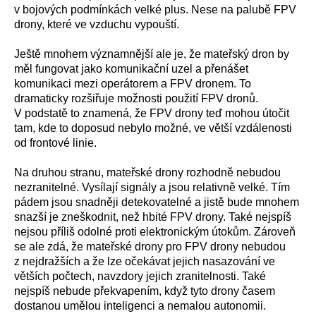
v bojových podmínkách velké plus. Nese na palubě FPV
drony, které ve vzduchu vypouští.
Ještě mnohem významnější ale je, že mateřský dron by
měl fungovat jako komunikační uzel a přenášet
komunikaci mezi operátorem a FPV dronem. To
dramaticky rozšiřuje možnosti použití FPV dronů.
V podstatě to znamená, že FPV drony teď mohou útočit
tam, kde to doposud nebylo možné, ve větší vzdálenosti
od frontové linie.
Na druhou stranu, mateřské drony rozhodně nebudou
nezranitelné. Vysílají signály a jsou relativně velké. Tím
pádem jsou snadněji detekovatelné a jistě bude mnohem
snazší je zneškodnit, než hbité FPV drony. Také nejspíš
nejsou příliš odolné proti elektronickým útokům. Zároveň
se ale zdá, že mateřské drony pro FPV drony nebudou
z nejdražších a že lze očekávat jejich nasazování ve
větších počtech, navzdory jejich zranitelnosti. Také
nejspíš nebude překvapením, když tyto drony časem
dostanou umělou inteligenci a nemalou autonomii.