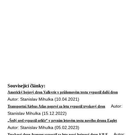
Související články:
Americký bojový dron Valkyrie v průlomovém testu vypustil další dron
Autor: Stanislav Mihulka (10.04.2021)
Autor:
Transportní Airbus Atlas poprvé za letu vypustil tryskový dron
Stanislav Mihulka (15.12.2022)
„Šedý orel vypustil orlíče“ v prvním letovém testu nového dronu Eaglet
Autor: Stanislav Mihulka (05.02.2023)
Autor:
Tryskový dron Avenger vypustil za letu nový hejnový dron A2LE