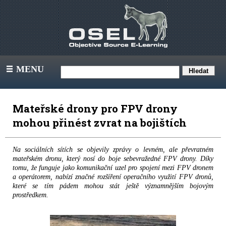
MENU
III
Mateřské drony pro FPV drony
mohou přinést zvrat na bojištích
Na sociálních sítích se objevily zprávy o levném, ale převratném
mateřském dronu, který nosí do boje sebevražedné FPV drony. Díky
tomu, že funguje jako komunikační uzel pro spojení mezi FPV dronem
a operátorem, nabízí značné rozšíření operačního využití FPV dronů,
které se tím pádem mohou stát ještě významnějším bojovým
prostředkem.