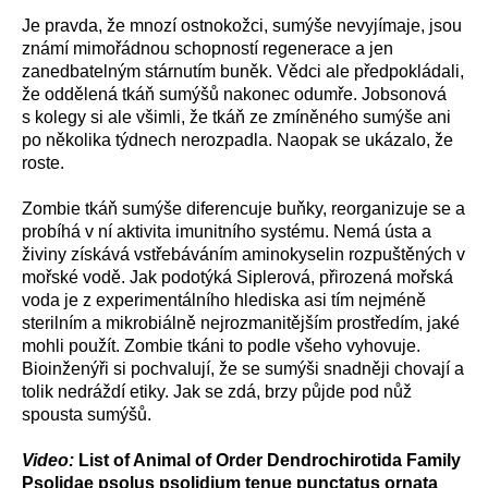
Je pravda, že mnozí ostnokožci, sumýše nevyjímaje, jsou
známí mimořádnou schopností regenerace a jen
zanedbatelným stárnutím buněk. Vědci ale předpokládali,
že oddělená tkáň sumýšů nakonec odumře. Jobsonová
s kolegy si ale všimli, že tkáň ze zmíněného sumýše ani
po několika týdnech nerozpadla. Naopak se ukázalo, že
roste.
Zombie tkáň sumýše diferencuje buňky, reorganizuje se a
probíhá v ní aktivita imunitního systému. Nemá ústa a
živiny získává vstřebáváním aminokyselin rozpuštěných v
mořské vodě. Jak podotýká Siplerová, přirozená mořská
voda je z experimentálního hlediska asi tím nejméně
sterilním a mikrobiálně nejrozmanitějším prostředím, jaké
mohli použít. Zombie tkáni to podle všeho vyhovuje.
Bioinženýři si pochvalují, že se sumýši snadněji chovají a
tolik nedráždí etiky. Jak se zdá, brzy půjde pod nůž
spousta sumýšů.
Video:
List of Animal of Order Dendrochirotida Family
Psolidae psolus psolidium tenue punctatus ornata