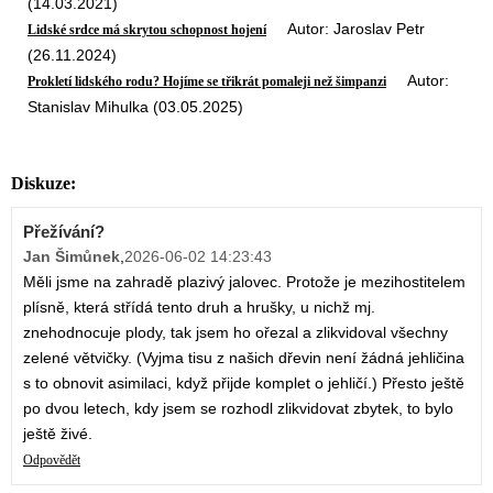
(14.03.2021)
Autor: Jaroslav Petr
Lidské srdce má skrytou schopnost hojení
(26.11.2024)
Autor:
Prokletí lidského rodu? Hojíme se třikrát pomaleji než šimpanzi
Stanislav Mihulka (03.05.2025)
Diskuze:
Přežívání?
Jan Šimůnek
,
2026-06-02 14:23:43
Měli jsme na zahradě plazivý jalovec. Protože je mezihostitelem
plísně, která střídá tento druh a hrušky, u nichž mj.
znehodnocuje plody, tak jsem ho ořezal a zlikvidoval všechny
zelené větvičky. (Vyjma tisu z našich dřevin není žádná jehličina
s to obnovit asimilaci, když přijde komplet o jehličí.) Přesto ještě
po dvou letech, kdy jsem se rozhodl zlikvidovat zbytek, to bylo
ještě živé.
Odpovědět