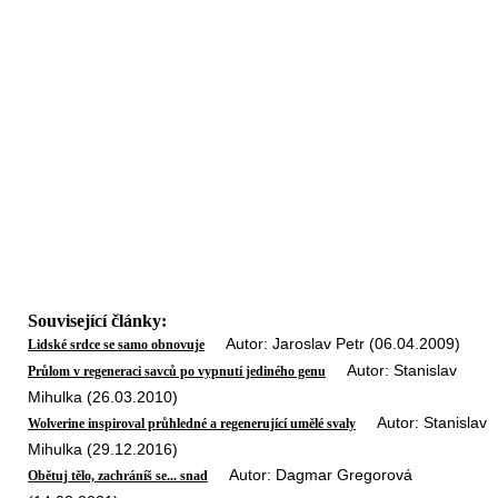
Související články:
Autor: Jaroslav Petr (06.04.2009)
Lidské srdce se samo obnovuje
Autor: Stanislav
Průlom v regeneraci savců po vypnutí jediného genu
Mihulka (26.03.2010)
Autor: Stanislav
Wolverine inspiroval průhledné a regenerující umělé svaly
Mihulka (29.12.2016)
Autor: Dagmar Gregorová
Obětuj tělo, zachráníš se... snad