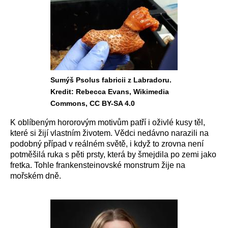
Sumýš Psolus fabricii z Labradoru.
Kredit: Rebecca Evans, Wikimedia
Commons, CC BY-SA 4.0
K oblíbeným hororovým motivům patří i oživlé kusy těl,
které si žijí vlastním životem. Vědci nedávno narazili na
podobný případ v reálném světě, i když to zrovna není
potměšilá ruka s pěti prsty, která by šmejdila po zemi jako
fretka. Tohle frankensteinovské monstrum žije na
mořském dně.