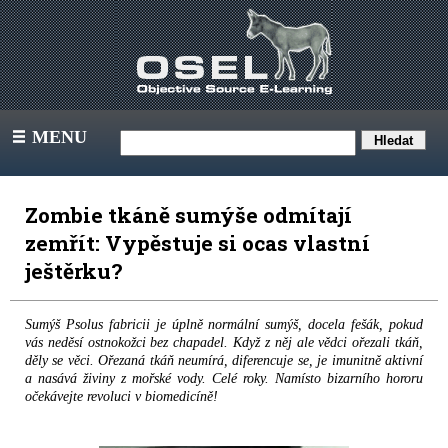
MENU
III
Zombie tkáně sumýše odmítají
zemřít: Vypěstuje si ocas vlastní
ještěrku?
Sumýš Psolus fabricii je úplně normální sumýš, docela fešák, pokud
vás neděsí ostnokožci bez chapadel. Když z něj ale vědci ořezali tkáň,
děly se věci. Ořezaná tkáň neumírá, diferencuje se, je imunitně aktivní
a nasává živiny z mořské vody. Celé roky. Namísto bizarního hororu
očekávejte revoluci v biomedicíně!