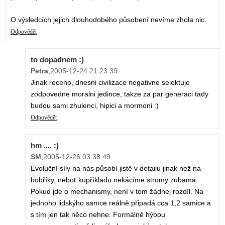
O výsledcích jejich dlouhodobého působení nevíme zhola nic.
Odpovědět
to dopadnem :)
Petra
,
2005-12-24 21:23:39
Jinak receno, dnesni civilizace negativne selektuje
zodpovedne moralni jedince, takze za par generaci tady
budou sami zhulenci, hipici a mormoni :)
Odpovědět
hm .... :)
SM
,
2005-12-26 03:38:49
Evoluční síly na nás působí jistě v detailu jinak než na
bobříky, neboť kupříkladu nekácíme stromy zubama.
Pokud jde o mechanismy, není v tom žádnej rozdíl. Na
jednoho lidskýho samce reálně připadá cca 1,2 samice a
s tím jen tak něco nehne. Formálně hýbou