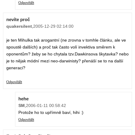
Odpovědět
nevíte proč
quakersilent
,
2005-12-29 02:14:00
je ten Mihulka tak arogantní (ne zrovna v tomhle článku, ale ve
spoustě dalších) a proč tak často volí invektiva směrem k
oponentům? žeby se ho chytala tzv.Dawkinsova škytavka? nebo
je to nějak módní mezi neo-darwinisty? přenáší se to na další
generaci?
Odpovědět
hehe
SM
,
2006-01-11 00:58:42
Protože ho to upřímně baví, hihi :)
Odpovědět