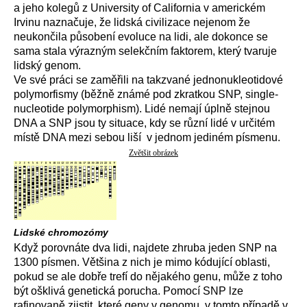
a jeho kolegů z University of California v americkém
Irvinu naznačuje, že lidská civilizace nejenom že
neukončila působení evoluce na lidi, ale dokonce se
sama stala výrazným selekčním faktorem, který tvaruje
lidský genom.
Ve své práci se zaměřili na takzvané jednonukleotidové
polymorfismy (běžně známé pod zkratkou SNP, single-
nucleotide polymorphism). Lidé nemají úplně stejnou
DNA a SNP jsou ty situace, kdy se různí lidé v určitém
místě DNA mezi sebou liší v jednom jediném písmenu.
Zvětšit obrázek
Lidské chromozómy
Když porovnáte dva lidi, najdete zhruba jeden SNP na
1300 písmen. Většina z nich je mimo kódující oblasti,
pokud se ale dobře trefí do nějakého genu, může z toho
být ošklivá genetická porucha. Pomocí SNP lze
rafinovaně zjistit, které geny v genomu, v tomto případě v