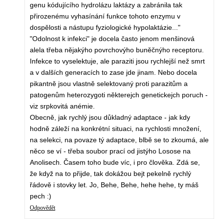
genu kódujícího hydrolázu laktázy a zabránila tak
přirozenému vyhasínání funkce tohoto enzymu v
dospělosti a nástupu fyziologické hypolaktázie..."
"Odolnost k infekci" je docela často jenom menšinová
alela třeba nějakýho povrchovýho buněčnýho receptoru.
Infekce to vyselektuje, ale paraziti jsou rychlejší než smrt
a v dalších generacích to zase jde jinam. Nebo docela
pikantně jsou vlastně selektovaný proti parazitům a
patogenům heterozygoti některejch genetickejch poruch -
viz srpkovitá anémie.
Obecně, jak rychlý jsou důkladný adaptace - jak kdy
hodně záleží na konkrétní situaci, na rychlosti množení,
na selekci, na povaze tý adaptace, blbě se to zkoumá, ale
něco se ví - třeba soubor prací od jistýho Losose na
Anolisech. Časem toho bude víc, i pro člověka. Zdá se,
že když na to přijde, tak dokážou bejt pekelně rychlý
řádově i stovky let. Jo, Behe, Behe, hehe hehe, ty máš
pech :)
Odpovědět