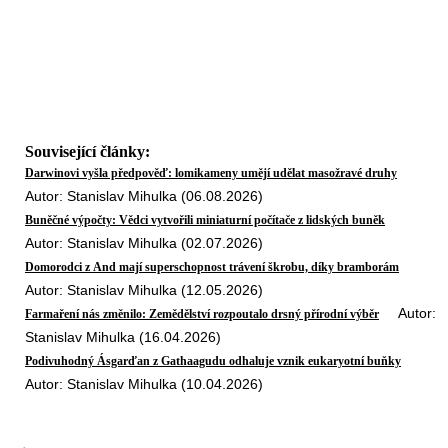
Související články:
Darwinovi vyšla předpověď: lomikameny umějí udělat masožravé druhy
Autor: Stanislav Mihulka (06.08.2026)
Buněčné výpočty: Vědci vytvořili miniaturní počítače z lidských buněk
Autor: Stanislav Mihulka (02.07.2026)
Domorodci z And mají superschopnost trávení škrobu, díky bramborám
Autor: Stanislav Mihulka (12.05.2026)
Autor:
Farmaření nás změnilo: Zemědělství rozpoutalo drsný přírodní výběr
Stanislav Mihulka (16.04.2026)
Podivuhodný Ásgarďan z Gathaagudu odhaluje vznik eukaryotní buňky
Autor: Stanislav Mihulka (10.04.2026)