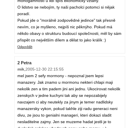
monogamností u lidí spíš ekonomický vztahy.
O lidstvo se nebojím, ty naši pacholci potomci si nějak
poradí.
Pokud jde o "morálně zodpovědné jedince" tak přesně
nevím, co je myšleno, nejpíš nic pěknýho. Pokud má
někdo obavy o strukturu budoucí společnosti, měl by sám
přispět co největším dílem a dělat to jako králík :)
Odpovědět
2 Petra
mik
,
2005-12-30 22:15:55
mel jsem 2 sefy mormony - nepoznal jsem lepsi
manazery. Jak znamo u mormonu nekteri chlapi maji
nekolik zen a tim padem jini ani jednu. Ukocirovat nekolik
zenskych v jedne kuchyni tak aby se nepozabijely
navzajem ci aby neutekly za jinym je temer nadlidsky
manazersky vykon, pokud takhle ziji radu generaci neni
divu, ze jsou to genialni manageri, kteri dokazi sladit
nesladitelne zajmy. Jen se muzeme hadat jestli je to