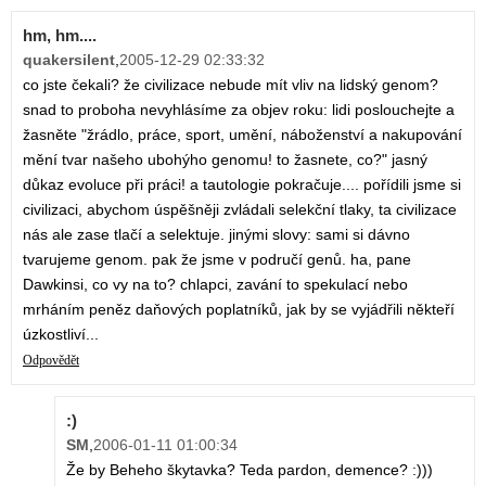
hm, hm....
quakersilent
,
2005-12-29 02:33:32
co jste čekali? že civilizace nebude mít vliv na lidský genom?
snad to proboha nevyhlásíme za objev roku: lidi poslouchejte a
žasněte "žrádlo, práce, sport, umění, náboženství a nakupování
mění tvar našeho ubohýho genomu! to žasnete, co?" jasný
důkaz evoluce při práci! a tautologie pokračuje.... pořídili jsme si
civilizaci, abychom úspěšněji zvládali selekční tlaky, ta civilizace
nás ale zase tlačí a selektuje. jinými slovy: sami si dávno
tvarujeme genom. pak že jsme v područí genů. ha, pane
Dawkinsi, co vy na to? chlapci, zavání to spekulací nebo
mrháním peněz daňových poplatníků, jak by se vyjádřili někteří
úzkostliví...
Odpovědět
:)
SM
,
2006-01-11 01:00:34
Že by Beheho škytavka? Teda pardon, demence? :)))