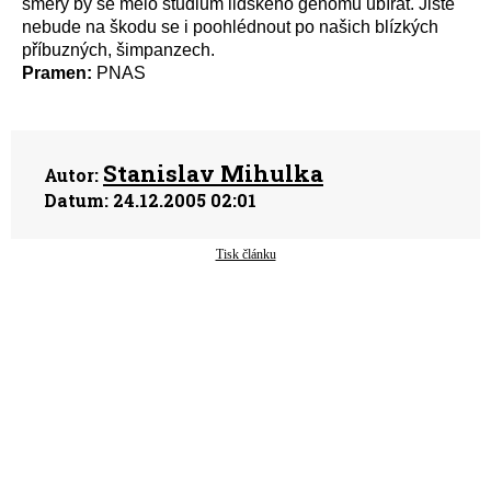
směry by se mělo studium lidského genomu ubírat. Jistě
nebude na škodu se i poohlédnout po našich blízkých
příbuzných, šimpanzech.
Pramen:
PNAS
Stanislav Mihulka
Autor:
Datum:
24.12.2005 02:01
Tisk článku