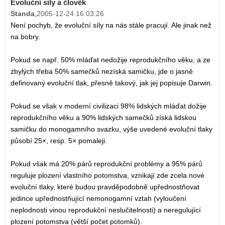
Evoluční síly a člověk
Standa
,
2005-12-24 16:03:26
Není pochyb, že evoluční síly na nás stále pracují. Ale jinak než
na bobry.
Pokud se např. 50% mláďat nedožije reprodukčního věku, a ze
zbylých třeba 50% samečků nezíská samičku, jde o jasně
definovaný evoluční tlak, přesně takový, jak jej popisuje Darwin.
Pokud se však v moderní civilizaci 98% lidských mláďat dožije
reprodukčního věku a 90% lidských samečků získá lidskou
samičku do monogamního svazku, výše uvedené evoluční tlaky
působí 25×, resp. 5× pomaleji.
Pokud však má 20% párů reprodukční problémy a 95% párů
reguluje plození vlastního potomstva, vznikají zde zcela nové
evoluční tlaky, které budou pravděpodobně upřednostňovat
jedince upřednostňující nemonogamní vztah (vyloučení
neplodnosti vinou reprodukční neslučitelnosti) a neregulující
plození potomstva (větší počet potomků).