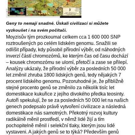
Geny to nemají snadné. Úskalí civilizací si můžete
vyzkoušet i na svém počítači.
Moyzisův tým prozkoumal celkem cca 1 600 000 SNP
roztroušených po celém lidském genomu. Snažili se
odlišit případy, kdy působil přírodní výběr, od náhodných
inverzí částí chromozómů, ke kterým čas od času dochází
– kousek chromozómu se ulomí, přetočí a zase se přilepí.
Analýzy ukázaly, že přírodní výběr za posledních 50 000
let změnil zhruba 1800 lidských genů, tedy nějakých 7
procent lidského genomu. Pozoruhodné je, že přibližně
stejné procento genů se změnilo za několik tisíc let
domestikace kukuřice z jejího divokého předka teosinty.
Autoři spekulují, že se za posledních 50 000 let na našich
genech podepsalo právě vytvoření civilizace a následná
domestikace nás samotných. Překotný rozvoj kultury
radikálně měnil prostředí, v němž lidé žijí a tím
pochopitelně měnil i selekční tlaky, kterým jsou lidé
vystaveni. A jakých genů se to týká? Především genů