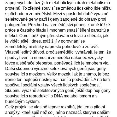
zapojených do různých metabolických drah metabolismu
proteinů. To zřejmě souvisí se změnou lidského jídelníčku
s příchodem zemědělství. Mezi v poslední době výrazně
selektované geny patří i geny zapojené do obrany proti
patogenům. Přechod na zemědělství přinesl kromě těžké
práce a častého hladu i mnohem snazší šíření parazitů a
infekcí. Oproti běžným představám si lovci a sběrači, jak
je vidět ještě i dnes, totiž žijí v porovnání se
zemědělskými etniky naprosto pohodově a zdravě.
Vlastně jediný důvod, proč zemědělci vyhrávají, je ten, že
i podvyživení a nemocní zemědělci nakonec vždycky
lovce a sběrače přeperou, poněvadž jich je mnohem víc.
Další skupinou výrazně selektovaných genů jsou geny
související s mozkem. Velký mozek, jak je známo, je bez
ironie ten nejlepší nástroj na lhaní a podvádění. A na tom
spočívají sociální vztahy všech lidských společností.
Skupinu výrazně selektovaných genů ještě doplňují geny
související s reprodukcí, s DNA metabolismem a s
buněčným cyklem.
Celý projekt se vlastně teprve rozbíhá, jde jen o pilotní
analýzy, které spíš než co jiného naznačí, kterými dalšími