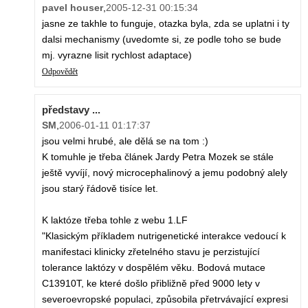
pavel houser
,
2005-12-31 00:15:34
jasne ze takhle to funguje, otazka byla, zda se uplatni i ty
dalsi mechanismy (uvedomte si, ze podle toho se bude
mj. vyrazne lisit rychlost adaptace)
Odpovědět
představy ...
SM
,
2006-01-11 01:17:37
jsou velmi hrubé, ale dělá se na tom :)
K tomuhle je třeba článek Jardy Petra Mozek se stále
ještě vyvíjí, nový microcephalinový a jemu podobný alely
jsou starý řádově tisíce let.
K laktóze třeba tohle z webu 1.LF
"Klasickým příkladem nutrigenetické interakce vedoucí k
manifestaci klinicky zřetelného stavu je perzistující
tolerance laktózy v dospělém věku. Bodová mutace
C13910T, ke které došlo přibližně před 9000 lety v
severoevropské populaci, způsobila přetrvávající expresi