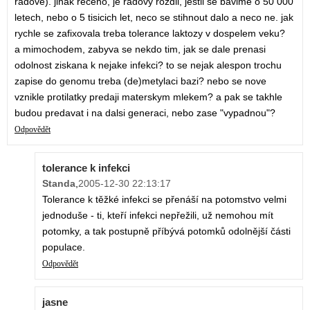
radove). jinak receno, je radovy rozdil, jestli se bavime o 50 000
letech, nebo o 5 tisicich let, neco se stihnout dalo a neco ne. jak
rychle se zafixovala treba tolerance laktozy v dospelem veku?
a mimochodem, zabyva se nekdo tim, jak se dale prenasi
odolnost ziskana k nejake infekci? to se nejak alespon trochu
zapise do genomu treba (de)metylaci bazi? nebo se nove
vznikle protilatky predaji materskym mlekem? a pak se takhle
budou predavat i na dalsi generaci, nebo zase "vypadnou"?
Odpovědět
tolerance k infekci
Standa
,
2005-12-30 22:13:17
Tolerance k těžké infekci se přenáší na potomstvo velmi
jednoduše - ti, kteří infekci nepřežili, už nemohou mít
potomky, a tak postupně příbývá potomků odolnější části
populace.
Odpovědět
jasne