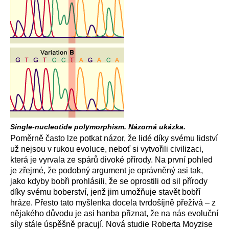
Single-nucleotide polymorphism. Názorná ukázka.
Poměrně často lze potkat názor, že lidé díky svému lidství
už nejsou v rukou evoluce, neboť si vytvořili civilizaci,
která je vyrvala ze spárů divoké přírody. Na první pohled
je zřejmé, že podobný argument je oprávněný asi tak,
jako kdyby bobři prohlásili, že se oprostili od sil přírody
díky svému boberství, jenž jim umožňuje stavět bobří
hráze. Přesto tato myšlenka docela tvrdošíjně přežívá – z
nějakého důvodu je asi hanba přiznat, že na nás evoluční
síly stále úspěšně pracují. Nová studie Roberta Moyzise