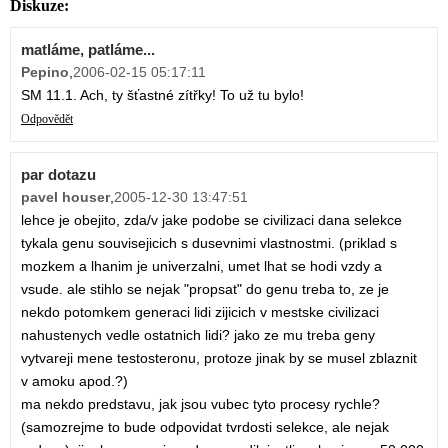
Diskuze:
matláme, patláme...
Pepino
,
2006-02-15 05:17:11
SM 11.1. Ach, ty šťastné zítřky! To už tu bylo!
Odpovědět
par dotazu
pavel houser
,
2005-12-30 13:47:51
lehce je obejito, zda/v jake podobe se civilizaci dana selekce
tykala genu souvisejicich s dusevnimi vlastnostmi. (priklad s
mozkem a lhanim je univerzalni, umet lhat se hodi vzdy a
vsude. ale stihlo se nejak "propsat" do genu treba to, ze je
nekdo potomkem generaci lidi zijicich v mestske civilizaci
nahustenych vedle ostatnich lidi? jako ze mu treba geny
vytvareji mene testosteronu, protoze jinak by se musel zblaznit
v amoku apod.?)
ma nekdo predstavu, jak jsou vubec tyto procesy rychle?
(samozrejme to bude odpovidat tvrdosti selekce, ale nejak