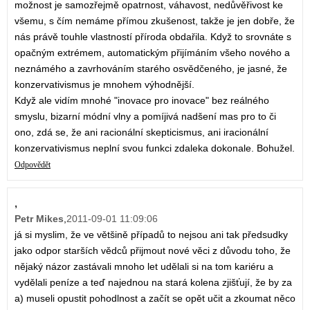
možnost je samozřejmě opatrnost, váhavost, nedůvěřivost ke
všemu, s čím nemáme přímou zkušenost, takže je jen dobře, že
nás právě touhle vlastností příroda obdařila. Když to srovnáte s
opačným extrémem, automatickým přijímáním všeho nového a
neznámého a zavrhováním starého osvědčeného, je jasné, že
konzervativismus je mnohem výhodnější.
Když ale vidím mnohé "inovace pro inovace" bez reálného
smyslu, bizarní módní vlny a pomíjivá nadšení mas pro to či
ono, zdá se, že ani racionální skepticismus, ani iracionální
konzervativismus neplní svou funkci zdaleka dokonale. Bohužel.
Odpovědět
,
Petr Mikes
,
2011-09-01 11:09:06
já si myslim, že ve většině případů to nejsou ani tak předsudky
jako odpor starších vědců přijmout nové věci z důvodu toho, že
nějaký názor zastávali mnoho let udělali si na tom kariéru a
vydělali peníze a teď najednou na stará kolena zjišťují, že by za
a) museli opustit pohodlnost a začít se opět učit a zkoumat něco