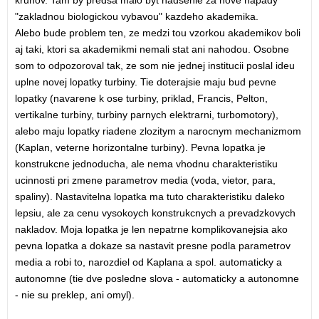
kruhov. Tam by predsa malo byt nadsenie za nove napady
"zakladnou biologickou vybavou" kazdeho akademika.
Alebo bude problem ten, ze medzi tou vzorkou akademikov boli
aj taki, ktori sa akademikmi nemali stat ani nahodou. Osobne
som to odpozoroval tak, ze som nie jednej institucii poslal ideu
uplne novej lopatky turbiny. Tie doterajsie maju bud pevne
lopatky (navarene k ose turbiny, priklad, Francis, Pelton,
vertikalne turbiny, turbiny parnych elektrarni, turbomotory),
alebo maju lopatky riadene zlozitym a narocnym mechanizmom
(Kaplan, veterne horizontalne turbiny). Pevna lopatka je
konstrukcne jednoducha, ale nema vhodnu charakteristiku
ucinnosti pri zmene parametrov media (voda, vietor, para,
spaliny). Nastavitelna lopatka ma tuto charakteristiku daleko
lepsiu, ale za cenu vysokoych konstrukcnych a prevadzkovych
nakladov. Moja lopatka je len nepatrne komplikovanejsia ako
pevna lopatka a dokaze sa nastavit presne podla parametrov
media a robi to, narozdiel od Kaplana a spol. automaticky a
autonomne (tie dve posledne slova - automaticky a autonomne
- nie su preklep, ani omyl).