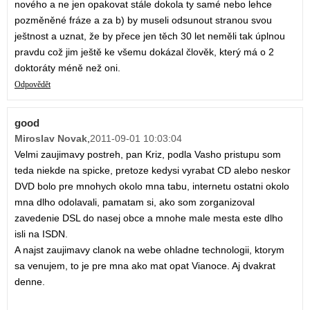
nového a ne jen opakovat stále dokola ty samé nebo lehce
pozměněné fráze a za b) by museli odsunout stranou svou
ještnost a uznat, že by přece jen těch 30 let neměli tak úplnou
pravdu což jim ještě ke všemu dokázal člověk, který má o 2
doktoráty méně než oni.
Odpovědět
good
Miroslav Novak
,
2011-09-01 10:03:04
Velmi zaujimavy postreh, pan Kriz, podla Vasho pristupu som
teda niekde na spicke, pretoze kedysi vyrabat CD alebo neskor
DVD bolo pre mnohych okolo mna tabu, internetu ostatni okolo
mna dlho odolavali, pamatam si, ako som zorganizoval
zavedenie DSL do nasej obce a mnohe male mesta este dlho
isli na ISDN.
A najst zaujimavy clanok na webe ohladne technologii, ktorym
sa venujem, to je pre mna ako mat opat Vianoce. Aj dvakrat
denne.