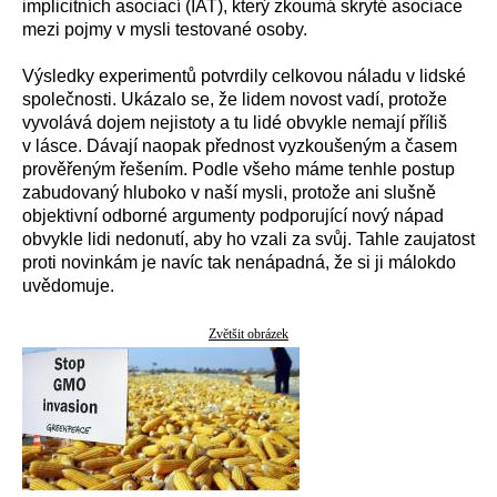
implicitních asociací (IAT), který zkoumá skryté asociace
mezi pojmy v mysli testované osoby.
Výsledky experimentů potvrdily celkovou náladu v lidské
společnosti. Ukázalo se, že lidem novost vadí, protože
vyvolává dojem nejistoty a tu lidé obvykle nemají příliš
v lásce. Dávají naopak přednost vyzkoušeným a časem
prověřeným řešením. Podle všeho máme tenhle postup
zabudovaný hluboko v naší mysli, protože ani slušně
objektivní odborné argumenty podporující nový nápad
obvykle lidi nedonutí, aby ho vzali za svůj. Tahle zaujatost
proti novinkám je navíc tak nenápadná, že si ji málokdo
uvědomuje.
Zvětšit obrázek