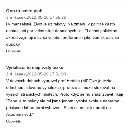
Ono to casto plati
Jiri Hasek
,
2012-05-26 17:56:26
i v manzelstvi. Zivot je uz takovy. Na zmenu v politice casto
nestaci ani par velmi silne dopalenych lidi. Ti desni politici se
akorat zajimaji o svoje volebni preference jako vodnik o svoje
dusicky
Odpovědět
Vynalezci to maji vzdy tezke
Jiri Hasek
,
2012-05-26 17:51:09
V davnych dobach vypravel prof.Hedrlin (MFF)ze je tezke
odmitnout lidoveho vynalezce, protoze si muze stezovat na
vyssich stranickych mistech. Proto kdyz se ho snazi zbavit rikaji
"Pane je to pekny ale mi jsme jenom vysoka skola a nemame
prislusne laboratorni vybaveni. S tim se musite obratit na
Akademii ved."
Odpovědět