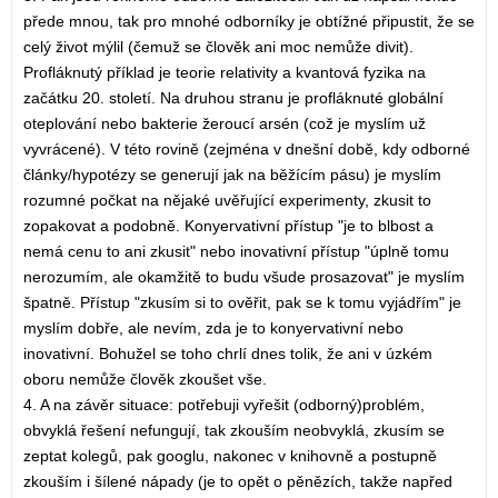
přede mnou, tak pro mnohé odborníky je obtížné připustit, že se
celý život mýlil (čemuž se člověk ani moc nemůže divit).
Profláknutý příklad je teorie relativity a kvantová fyzika na
začátku 20. století. Na druhou stranu je profláknuté globální
oteplování nebo bakterie žeroucí arsén (což je myslím už
vyvrácené). V této rovině (zejména v dnešní době, kdy odborné
články/hypotézy se generují jak na běžícím pásu) je myslím
rozumné počkat na nějaké uvěřující experimenty, zkusit to
zopakovat a podobně. Konyervativní přístup "je to blbost a
nemá cenu to ani zkusit" nebo inovativní přístup "úplně tomu
nerozumím, ale okamžitě to budu všude prosazovat" je myslím
špatně. Přístup "zkusím si to ověřit, pak se k tomu vyjádřím" je
myslím dobře, ale nevím, zda je to konyervativní nebo
inovativní. Bohužel se toho chrlí dnes tolik, že ani v úzkém
oboru nemůže člověk zkoušet vše.
4. A na závěr situace: potřebuji vyřešit (odborný)problém,
obvyklá řešení nefungují, tak zkouším neobvyklá, zkusím se
zeptat kolegů, pak googlu, nakonec v knihovně a postupně
zkouším i šílené nápady (je to opět o pěnězích, takže napřed