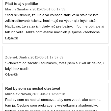
Platí to aj v politike
Martin Smatana
,
2011-09-01 06:17:39
Stačí si všimnúť, že ľudia vo voľbách stále volia stále tie isté
zdiskreditované ksichty, hoci majú na výber aj z iných strán.
Nadávajú, že sa za ich vlády nič pre bežných ľudí nerobí, ale aj
tak ich volia. Takže odmietanie noviniek je zjavne všeobecné.
Odpovědět
-
Zdeněk Jindra
,
2011-08-31 17:37:59
S článkem od začátku souhlasím, totéž jsem si říkal už dávno, i
když bez studie.
Odpovědět
Rad by som sa nechal otestovat
Miroslav Novak
,
2011-08-31 13:32:18
Rad by som sa nechal otestovat, aby som vedel, ako som na
tom ja. Osobne som prekvapeny vysledkami z akademickych