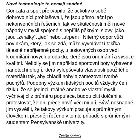
Nové technologie to nemají snadné
Goncala a spol. překvapilo, že ačkoliv o sobě
dobrovolníci prohlašovali, že jsou přímo lační po
nekonvenčních řešeních, tak ve skutečnosti měli nové
nápady v mysli spojené s nepříliš pěknými slovy, jako
jsou „zvratky“, „jed“ nebo „utrpení“. Niterný odpor vůči
novinkám, který, jak se zdá, může vyvolávat i takřka
tělesně nepříjemné pocity, u testovaných osob vedl
k odmítání nových produktů, které jsou originální a vysoce
kvalitní. Nelíbily se jim například sportovní boty vybavené
nanotechnologií, která vylepšovala vlastnosti použitého
materiálu tak, aby chladil nohy a zamezoval tvorbě
puchýřů. Podobný výzkum lidských pocitů vždycky čelí
riziku, že se jedinci, reálně anebo ve vlastní mysli
vyčnívající z průměru populace, budou cítit dotčeni a
protestovat, že oni přece nové věci milují. Bývá nesnadné
jim vysvětlit, že takový výzkum pracuje s průměrným
člověkem, přesněji řečeno v tomto případě s průměrným
studentem Pensylvánské univerzity.
Zvětšit obrázek