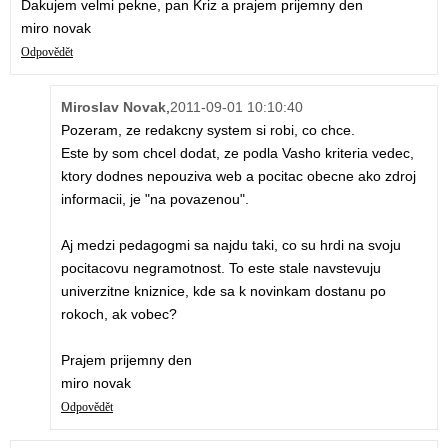
Dakujem velmi pekne, pan Kriz a prajem prijemny den
miro novak
Odpovědět
Miroslav Novak
,
2011-09-01 10:10:40
Pozeram, ze redakcny system si robi, co chce.
Este by som chcel dodat, ze podla Vasho kriteria vedec,
ktory dodnes nepouziva web a pocitac obecne ako zdroj
informacii, je "na povazenou".
Aj medzi pedagogmi sa najdu taki, co su hrdi na svoju
pocitacovu negramotnost. To este stale navstevuju
univerzitne kniznice, kde sa k novinkam dostanu po
rokoch, ak vobec?
Prajem prijemny den
miro novak
Odpovědět