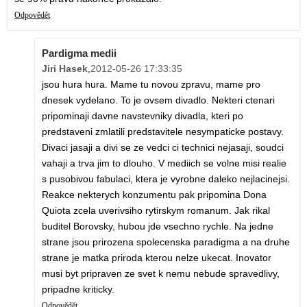
Odpovědět
Pardigma medii
Jiri Hasek
,
2012-05-26 17:33:35
jsou hura hura. Mame tu novou zpravu, mame pro
dnesek vydelano. To je ovsem divadlo. Nekteri ctenari
pripominaji davne navstevniky divadla, kteri po
predstaveni zmlatili predstavitele nesympaticke postavy.
Divaci jasaji a divi se ze vedci ci technici nejasaji, soudci
vahaji a trva jim to dlouho. V mediich se volne misi realie
s pusobivou fabulaci, ktera je vyrobne daleko nejlacinejsi.
Reakce nekterych konzumentu pak pripomina Dona
Quiota zcela uverivsiho rytirskym romanum. Jak rikal
buditel Borovsky, hubou jde vsechno rychle. Na jedne
strane jsou prirozena spolecenska paradigma a na druhe
strane je matka priroda kterou nelze ukecat. Inovator
musi byt pripraven ze svet k nemu nebude spravedlivy,
pripadne kriticky.
Odpovědět