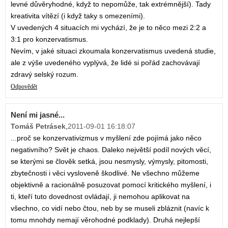
levné důvěryhodné, když to nepomůže, tak extrémnější). Tady
kreativita vítězí (i když taky s omezeními).
V uvedených 4 situacích mi vychází, že je to něco mezi 2:2 a
3:1 pro konzervatismus.
Nevím, v jaké situaci zkoumala konzervatismus uvedená studie,
ale z výše uvedeného vyplývá, že lidé si pořád zachovávají
zdravý selský rozum.
Odpovědět
Není mi jasné...
Tomáš Petrásek
,
2011-09-01 16:18:07
...proč se konzervativizmus v myšlení zde pojímá jako něco
negativního? Svět je chaos. Daleko největší podíl nových věcí,
se kterými se člověk setká, jsou nesmysly, výmysly, pitomosti,
zbytečnosti i věci vysloveně škodlivé. Ne všechno můžeme
objektivně a racionálně posuzovat pomocí kritického myšlení, i
ti, kteří tuto dovednost ovládají, ji nemohou aplikovat na
všechno, co vidí nebo čtou, neb by se museli zbláznit (navíc k
tomu mnohdy nemají věrohodné podklady). Druhá nejlepší