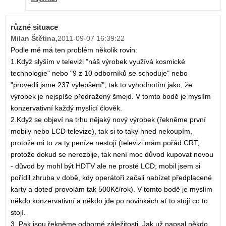
různé situace
Milan Štětina
,
2011-09-07 16:39:22
Podle mě má ten problém několik rovin:
1.Když slyším v televiźi "náš výrobek využívá kosmické
technologie" nebo "9 z 10 odborníků se schoduje" nebo
"provedli jsme 237 vylepšení", tak to vyhodnotím jako, že
výrobek je nejspíše předražený šmejd. V tomto bodě je myslím
konzervativní každý myslící člověk.
2.Když se objeví na trhu nějaký nový výrobek (řekněme první
mobily nebo LCD televize), tak si to taky hned nekoupím,
protože mi to za ty peníze nestojí (televizi mám pořád CRT,
protože dokud se nerozbije, tak není moc důvod kupovat novou
- důvod by mohl být HDTV ale ne prosté LCD; mobil jsem si
pořídil zhruba v době, kdy operátoři začali nabízet předplacené
karty a doteď provolám tak 500Kč/rok). V tomto bodě je myslím
někdo konzervativní a někdo jde po novinkách ať to stojí co to
stojí.
3. Pak jsou řekněme odborné záležitosti. Jak už napsal někdo