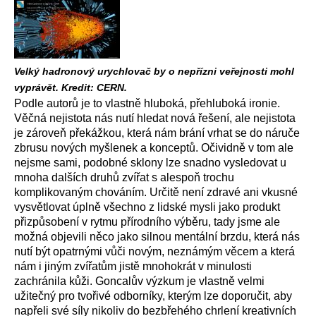
Velký hadronový urychlovač by o nepřízni veřejnosti mohl
vyprávět. Kredit: CERN.
Podle autorů je to vlastně hluboká, přehluboká ironie.
Věčná nejistota nás nutí hledat nová řešení, ale nejistota
je zároveň překážkou, která nám brání vrhat se do náruče
zbrusu nových myšlenek a konceptů. Očividně v tom ale
nejsme sami, podobné sklony lze snadno vysledovat u
mnoha dalších druhů zvířat s alespoň trochu
komplikovaným chováním. Určitě není zdravé ani vkusné
vysvětlovat úplně všechno z lidské mysli jako produkt
přizpůsobení v rytmu přírodního výběru, tady jsme ale
možná objevili něco jako silnou mentální brzdu, která nás
nutí být opatrnými vůči novým, neznámým věcem a která
nám i jiným zvířatům jistě mnohokrát v minulosti
zachránila kůži. Goncalův výzkum je vlastně velmi
užitečný pro tvořivé odborníky, kterým lze doporučit, aby
napřeli své síly nikoliv do bezbřehého chrlení kreativních