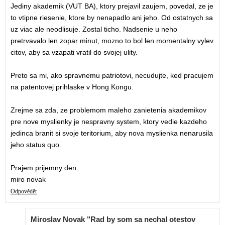
Jediny akademik (VUT BA), ktory prejavil zaujem, povedal, ze je
to vtipne riesenie, ktore by nenapadlo ani jeho. Od ostatnych sa
uz viac ale neodlisuje. Zostal ticho. Nadsenie u neho
pretrvavalo len zopar minut, mozno to bol len momentalny vylev
citov, aby sa vzapati vratil do svojej ulity.
Preto sa mi, ako spravnemu patriotovi, necudujte, ked pracujem
na patentovej prihlaske v Hong Kongu.
Zrejme sa zda, ze problemom maleho zanietenia akademikov
pre nove myslienky je nespravny system, ktory vedie kazdeho
jedinca branit si svoje teritorium, aby nova myslienka nenarusila
jeho status quo.
Prajem prijemny den
miro novak
Odpovědět
Miroslav Novak "Rad by som sa nechal otestov