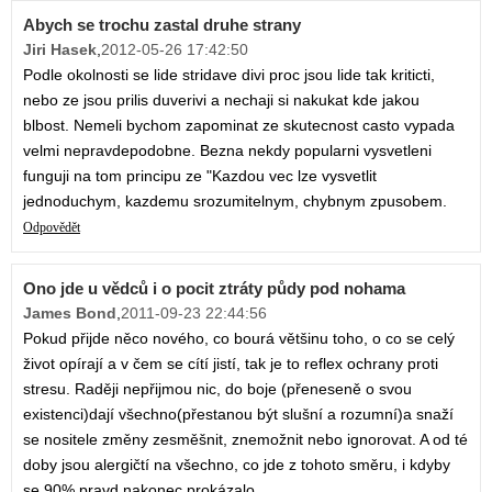
Abych se trochu zastal druhe strany
Jiri Hasek
,
2012-05-26 17:42:50
Podle okolnosti se lide stridave divi proc jsou lide tak kriticti,
nebo ze jsou prilis duverivi a nechaji si nakukat kde jakou
blbost. Nemeli bychom zapominat ze skutecnost casto vypada
velmi nepravdepodobne. Bezna nekdy popularni vysvetleni
funguji na tom principu ze "Kazdou vec lze vysvetlit
jednoduchym, kazdemu srozumitelnym, chybnym zpusobem.
Odpovědět
Ono jde u vědců i o pocit ztráty půdy pod nohama
James Bond
,
2011-09-23 22:44:56
Pokud přijde něco nového, co bourá většinu toho, o co se celý
život opírají a v čem se cítí jistí, tak je to reflex ochrany proti
stresu. Raději nepřijmou nic, do boje (přeneseně o svou
existenci)dají všechno(přestanou být slušní a rozumní)a snaží
se nositele změny zesměšnit, znemožnit nebo ignorovat. A od té
doby jsou alergičtí na všechno, co jde z tohoto směru, i kdyby
se 90% pravd nakonec prokázalo.