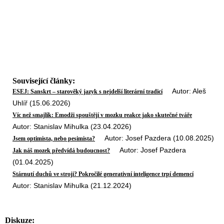
Související články:
Autor: Aleš
ESEJ: Sanskrt – starověký jazyk s nejdelší literární tradicí
Uhlíř (15.06.2026)
Víc než smajlík: Emodži spouštějí v mozku reakce jako skutečné tváře
Autor: Stanislav Mihulka (23.04.2026)
Autor: Josef Pazdera (10.08.2025)
Jsem optimista, nebo pesimista?
Autor: Josef Pazdera
Jak náš mozek předvídá budoucnost?
(01.04.2025)
Stárnutí duchů ve stroji? Pokročilé generativní inteligence trpí demencí
Autor: Stanislav Mihulka (21.12.2024)
Diskuze: